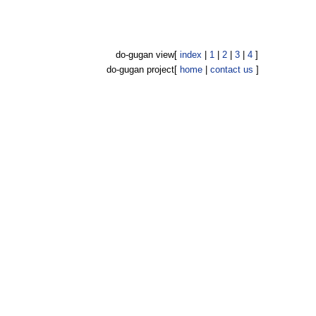
do-gugan view
[
index
|
1
|
2
|
3
|
4
]
do-gugan project
[
home
|
contact us
]