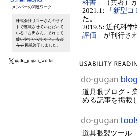
科書
」（共著）
メンバーの関連ワーク
2021.1: 「
新型コ
た。
株式会社リコーさんのサイ
2019.5: 近代
トで連載させていただいて
いる「古田さん、それって
評価
」が刊行さ
使いやすいですか？」もど
うぞ
掲載終了しました。
@do_gugan_works
USABILITY READI
do-gugan
blo
道具眼ブログ -
める記事を掲載
do-gugan
tool
道具眼製ツール 