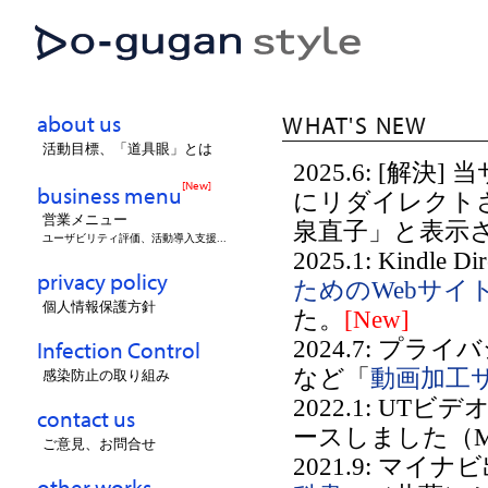
about us
WHAT'S NEW
活動目標、「道具眼」とは
2025.6: [解
[New]
business menu
にリダイレクトさ
営業メニュー
泉直子」と表示
ユーザビリティ評価、活動導入支援...
2025.1: Kindle D
privacy policy
ためのWebサ
個人情報保護方針
た。
[New]
Infection Control
2024.7: プ
など「
動画加工
感染防止の取り組み
2022.1: UT
contact us
ースしました（M
ご意見、お問合せ
2021.9: マイ
other works