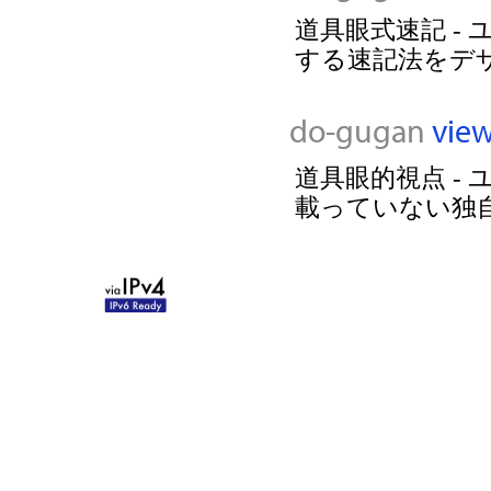
道具眼式速記 -
する速記法をデ
do-gugan
vie
道具眼的視点 -
載っていない独