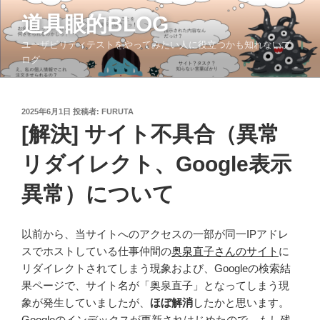
コ
道具眼的BLOG
ン
テ
ユーザビリティテストをやってみたい人に役立つかも知れないブ
ン
ログ
ツ
へ
ス
投
2025年6月1日
投稿者:
FURUTA
稿
キ
[解決] サイト不具合（異常
日:
ッ
リダイレクト、Google表示
プ
異常）について
以前から、当サイトへのアクセスの一部が同一IPアドレ
スでホストしている仕事仲間の
奥泉直子さんのサイト
に
リダイレクトされてしまう現象および、Googleの検索結
果ページで、サイト名が「奥泉直子」となってしまう現
象が発生していましたが、
ほぼ解消
したかと思います。
Googleのインデックスが更新されはじめたので、もし残