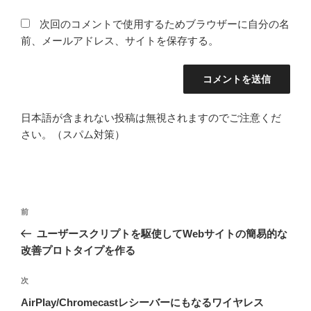
次回のコメントで使用するためブラウザーに自分の名
前、メールアドレス、サイトを保存する。
日本語が含まれない投稿は無視されますのでご注意くだ
さい。（スパム対策）
投
前
前
稿
の
ユーザースクリプトを駆使してWebサイトの簡易的な
ナ
投
改善プロトタイプを作る
ビ
稿
ゲ
次
次
の
ー
AirPlay/Chromecastレシーバーにもなるワイヤレス