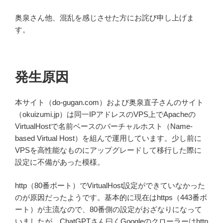
奥泉さん他、混乱を感じさせた方にお詫び申し上げま
す。
発生原因
本サイト（do-gugan.com）および奥泉直子さんのサイト
（okuizumi.jp）は同一IPアドレスのVPS上でApacheの
VirtualHostで名前ベースのバーチャルホスト（Name-
based Virtual Host）を組んで運用しています。少し前に
VPSを高性能なものにアップグレードして移行した際に
設定に不備があった模様。
http（80番ポート）でVirtualHost設定ができていなかった
のが原因だったようです。基本的に現在はhttps（443番ポ
ート）が主流なので、80番側の設定がおざなりになって
いましたが、ChatGPTさん曰くGoogleのクローラーはhttp