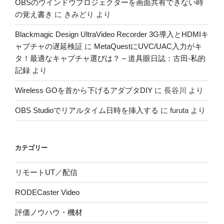
OBSのウインドウプロジェクターを画面共有できない時
の覚え書き
に
きみどり
より
Blackmagic Design UltraVideo Recorder 3G導入とHDMIキ
ャプチャの遅延検証
に
MetaQuestにUVC/UAC入力がキ
タ！最適なキャプチャ選びは？ – 道具眼日誌：古田-私的
記録
より
Wireless GOを首から下げるアダプタDIY
に
長谷川
より
OBS Studioでリアルタイム日時を挿入する
に
furuta
より
カテゴリー
リモートUT／配信
RODECaster Video
評価ノウハウ・機材