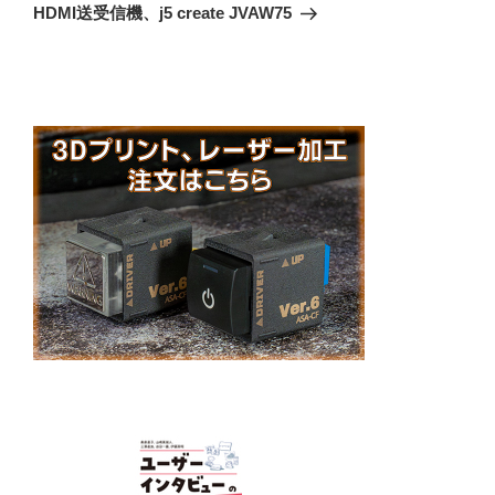
投
シ
HDMI送受信機、j5 create JVAW75
稿
ョ
ン