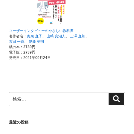
検
検
索
索:
最近の投稿