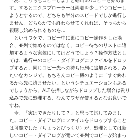
「あ、こっちもコピーしよ」と動画Bのコピーも始めま
す。するとエクスプローラーは両者を少しずつコピーし
ようとするので、どちらも半分のスピードでしか進行し
ません。どちらかでも終わらせてくれれば、そっちから
視聴し始められるものを…
というワケで、コピー中に更にコピー操作をした場
合、並列で始めるのではなく、コピー待ちのリストに追
加するような実装にしてはどうでしょう？操作方法とし
ては、進行中のコピー・ダイアログにファイルをドロッ
プすると、同じコピー先への待ち行列に追加される、み
たいなカンジで。もちろんコピー機のように「すぐ終わ
るから先に済ませたい」というシチュエーションもある
でしょうから、ALTを押しながらドロップした場合は割り
込みで先に処理する、なんてワザが使えるとなお良いで
すね。
今、「実はできたりして？」と思って試してみまし
た。コピー・ダイアログにファイルをドロップすること
は可能でした（ちょっとびっくり）が、処理としては新
しいコピー・ダイアログが開いて並列でコピーが始まっ