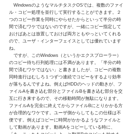
WindowsのようなマルチタスクOSでは、複数のファイ
ル・コピー処理を並行して実行することができます。２
つのコピー作業を同時にやらせたからといって半分の時
間で済むワケではないのですが、一緒にコピー指定して
おけばあとは放置しておけば両方ともやっといてくれる
ので、ユーザ・インターフェイスとしては優れています
ね。
ですが、このWindows（というかエクスプローラー）
のコピー待ち行列処理には不満があります。「半分の時
間で済むワケではない」と書きましたが、コピーの複数
同時進行はむしろ１つずつ連続でコピーをするより効率
が落ちるんですよね。例えばHDDのヘッドの動きが、フ
ァイルAを書き込む部分とファイルBを書き込む部分を交
互に行き来するので、その移動時間が無駄になります。
ファイルAを完全に終えてからファイルBにとりかかる方
が合理的なワケです。ユーザ側からしてもこの仕様は不
便です。例えばコピーに時間がかかるようなファイルと
して動画があります。動画Aをコピーしている時に、