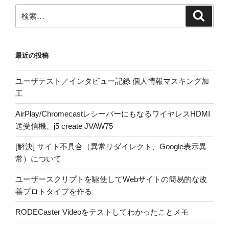
検
検
索
索:
最近の投稿
ユーザテスト／インタビュー記録 個人情報マスキング加
工
AirPlay/ChromecastレシーバーにもなるワイヤレスHDMI
送受信機、j5 create JVAW75
[解決] サイト不具合（異常リダイレクト、Google表示異
常）について
ユーザースクリプトを駆使してWebサイトの簡易的な改
善プロトタイプを作る
RODECaster Videoをテストしてわかったことメモ