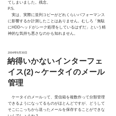
てしまいました。残念。
P.S.
実は、実際に並列コピーがどれくらいパフォーマンス
に影響するか計測したことはありません。むしろ「無駄
にHDDヘッドがシーク処理をしているはずだ」という精
神的な気持ち悪さなのかも知れません。
投
2004年9月30日
稿
納得いかないインターフェ
日:
イス(2)～ケータイのメール
管理
ケータイのメールって、受信箱を複数作って分類管理
できるようになってるものがほとんどですが、どうして
そこにこっちから送ったメールを保存することができな
いんでしょうね？