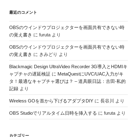
最近のコメント
OBSのウインドウプロジェクターを画面共有できない時
の覚え書き
に
furuta
より
OBSのウインドウプロジェクターを画面共有できない時
の覚え書き
に
きみどり
より
Blackmagic Design UltraVideo Recorder 3G導入とHDMIキ
ャプチャの遅延検証
に
MetaQuestにUVC/UAC入力がキ
タ！最適なキャプチャ選びは？ – 道具眼日誌：古田-私的
記録
より
Wireless GOを首から下げるアダプタDIY
に
長谷川
より
OBS Studioでリアルタイム日時を挿入する
に
furuta
より
カテゴリー