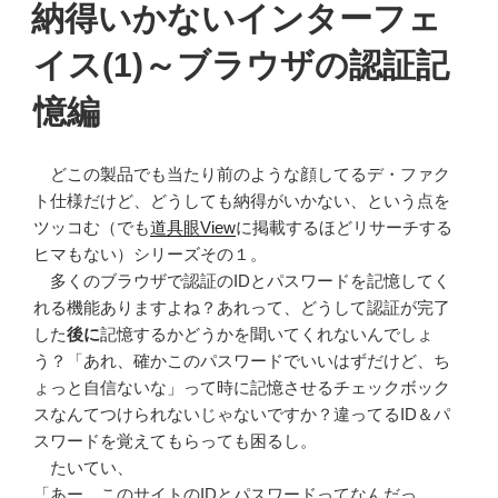
稿
納得いかないインターフェ
日:
イス(1)～ブラウザの認証記
憶編
どこの製品でも当たり前のような顔してるデ・ファク
ト仕様だけど、どうしても納得がいかない、という点を
ツッコむ（でも
道具眼View
に掲載するほどリサーチする
ヒマもない）シリーズその１。
多くのブラウザで認証のIDとパスワードを記憶してく
れる機能ありますよね？あれって、どうして認証が完了
した
後に
記憶するかどうかを聞いてくれないんでしょ
う？「あれ、確かこのパスワードでいいはずだけど、ち
ょっと自信ないな」って時に記憶させるチェックボック
スなんてつけられないじゃないですか？違ってるID＆パ
スワードを覚えてもらっても困るし。
たいてい、
「あー、このサイトのIDとパスワードってなんだっ