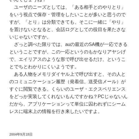
ユーザのニーズとしては、「ある相手とのやりとり」
をいう視点で保存・管理をしたいことが多いと思うので
すが、「とり」は分類できても、そこに一緒に「やり」
を置けないとなると、会話ログとしての役目を果たさな
いじゃないですか。
ざっと調べた限りでは、auの最近のSA機が一応できる
ということですが、この一応というのもかなりアヤシげ
で、エイリアスのような形で呼び出せるだけ、というこ
とでちとわかりにくいようです。
ある人物をメモリダイヤル上で呼び出すと、その人と
のコミュニケーション履歴（発着信、送受信メール）が
すぐに閲覧できる、くらいのユーザ・エクスペリエンス
をどっか実装してくれないもんですかね？PCじゃないん
だから、アプリケーションって単位に囚われずにシーム
レスに端末上の情報を行き来したいですよ。
投
2004年9月18日