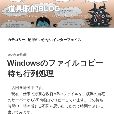
コ
道具眼的BLOG
ン
テ
ユーザビリティテストをやってみたい人に役立つかも知れないブ
ン
ログ
ツ
へ
ス
カテゴリー:
納得のいかないインターフェイス
キ
ッ
投
2004年10月8日
プ
稿
Windowsのファイルコピー
日:
待ち行列処理
古田＠帰省中です。
現在、仕事で必要な数百MBのファイルを、横浜の自宅
のサーバーからVPN経由でコピーしています。その待ち
時間中、時々感じる不満を思い出したので時間つぶしに
書いてみます。