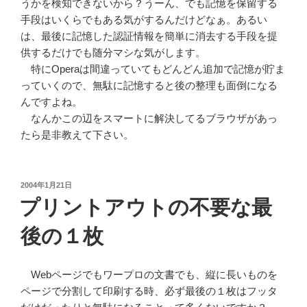
うかを検知できないから？うーん、でも記憶を保留する
手段はいくらでもある気がするんだけどなぁ。あるい
は、最後に記憶した認証情報を簡単に消去する手段を提
供するだけでも随分マシな気がします。
特にOperaは間違っていてもどんどん追加で記憶が貯ま
っていくので、無駄に記憶すると後の整理も面倒になる
んですよね。
なんかこの辺をスマートに解決してるブラウザがあっ
たら是非教えて下さい。
投
2004年1月21日
稿
プリントアウトの不要な最
日:
後の１枚
Webページでもワープロの文書でも、縦に長いものを
ページで分割して印刷する時、必ず最後の１枚はフッタ