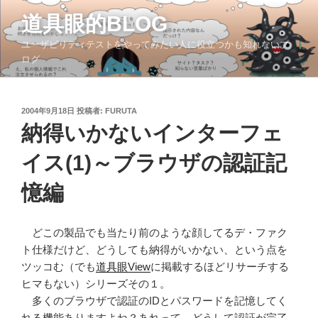
コ
道具眼的BLOG
ン
テ
ユーザビリティテストをやってみたい人に役立つかも知れないブ
ン
ログ
ツ
へ
ス
投
2004年9月18日
投稿者:
FURUTA
稿
キ
納得いかないインターフェ
日:
ッ
イス(1)～ブラウザの認証記
プ
憶編
どこの製品でも当たり前のような顔してるデ・ファク
ト仕様だけど、どうしても納得がいかない、という点を
ツッコむ（でも
道具眼View
に掲載するほどリサーチする
ヒマもない）シリーズその１。
多くのブラウザで認証のIDとパスワードを記憶してく
れる機能ありますよね？あれって、どうして認証が完了