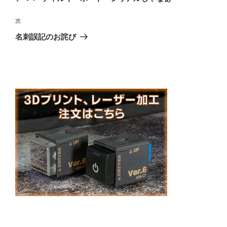
ナ
投
ビ
稿
次
次
ゲ
の
名刺誤記のお詫び
投
ー
稿
シ
ョ
ン