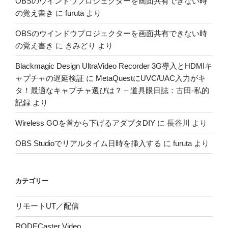
OBSのウインドウプロジェクターを画面共有できない時
の覚え書き
に
furuta
より
OBSのウインドウプロジェクターを画面共有できない時
の覚え書き
に
きみどり
より
Blackmagic Design UltraVideo Recorder 3G導入とHDMIキ
ャプチャの遅延検証
に
MetaQuestにUVC/UAC入力がキ
タ！最適なキャプチャ選びは？ – 道具眼日誌：古田-私的
記録
より
Wireless GOを首から下げるアダプタDIY
に
長谷川
より
OBS Studioでリアルタイム日時を挿入する
に
furuta
より
カテゴリー
リモートUT／配信
RODECaster Video