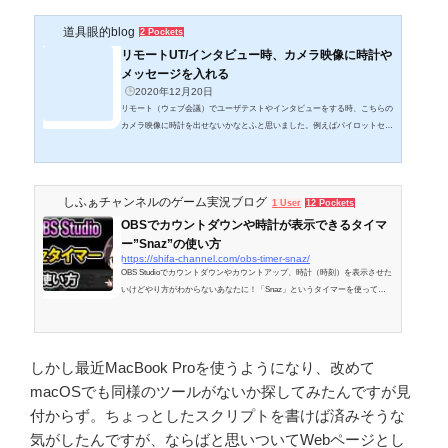
道具眼的blog
2 Pockets
リモートUT/インタビュー時、カメラ映像に時計や
メッセージを入れる
2020年12月20日
リモート（ウェブ会議）でユーザテストやインタビューをする時、こちらの
カメラ映像に時計を出せないかなとふと思いました。例えばパイロットセッ
ションをする際、どのタスクが何分くらいかかるか目安を把握するのも重要
なわけですが、画面に共通の時計が出てれば記録係や見学者の人とも疎通し
やすいかなと。UTの本番ではあまりタイムプレッシャーになるようなこと
は避けるのが王道ですが、まぁパイロットなら利便性の方が勝るかなと。
しふぁチャンネルのゲーム実況ブログ
1 User
12 Pockets
で、パッと思いついた方法は、別PCでグリーンスクリーン上に時計（スト
OBSでカウントダウンや時計が表示できるタイマ
ップウォッチ）を表示した画...
ー”Snaz”の使い方
https://shifa-channel.com/obs-timer-snaz/
OBS Studioでカウントダウンやカウントアップ、時計（時刻）を表示させた
いけどやり方がわからないあなたに！「Snaz」というタイマーを使ってカ
ウントダウンやカウントアップ、時計（時刻）を表示させる方法といった使
い方を徹底解説していきます！
しかし最近MacBook Proを使うようになり、改めて
macOSでも同様のツールがないか探してみたんですが見
付からず。ちょっとしたスクリプトを書けば済みそうな
気がしたんですが、ならばと思いついてWebページとし