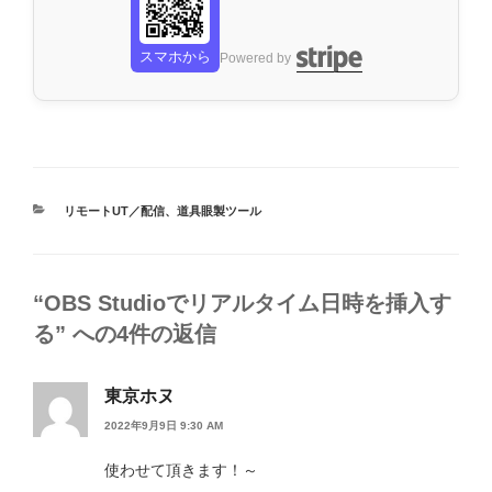
スマホから
Powered by
カ
リモートUT／配信
、
道具眼製ツール
テ
ゴ
リ
ー
“OBS Studioでリアルタイム日時を挿入す
る” への4件の返信
東京ホヌ
2022年9月9日 9:30 AM
使わせて頂きます！～