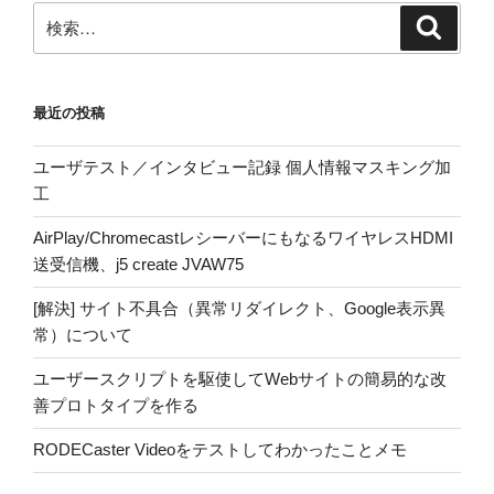
検
検
索
索:
最近の投稿
ユーザテスト／インタビュー記録 個人情報マスキング加
工
AirPlay/ChromecastレシーバーにもなるワイヤレスHDMI
送受信機、j5 create JVAW75
[解決] サイト不具合（異常リダイレクト、Google表示異
常）について
ユーザースクリプトを駆使してWebサイトの簡易的な改
善プロトタイプを作る
RODECaster Videoをテストしてわかったことメモ