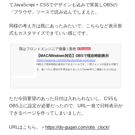
てJavaScript + CSSでデザインも込みで実装しOBSの
「ブラウザ」ソースで読み込んでしまえと。
同様の考え方は既にあったみたいで、こちらなど表示形
式もカスタマイズできていい感じです。
我はフロントエンジニア後藤 | 漫画
8 Pockets
【MAC/Windows対応】OBSで現在時刻表示
https://warera.com/tools/obs/time-overview
OBS上で現在時刻の表示ができるツールです。一部フォントの設定も可能で
す。使いづらい部分や不具合ありましたらTwitter等でご連絡いただければと
思います。
ただ今回要望のあった日付は入れられないし、CSSも
OBS上に設定が必要だったので、URL一発で日時表示が
できるページを作ってしまいました。
URLはこちら。＞
https://do-gugan.com/obs_clock/