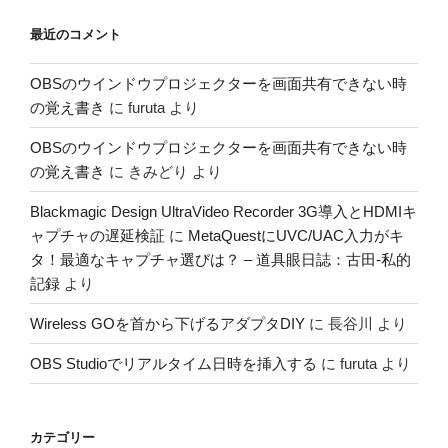
最近のコメント
OBSのウインドウプロジェクターを画面共有できない時
の覚え書き
に
furuta
より
OBSのウインドウプロジェクターを画面共有できない時
の覚え書き
に
きみどり
より
Blackmagic Design UltraVideo Recorder 3G導入とHDMIキ
ャプチャの遅延検証
に
MetaQuestにUVC/UAC入力がキ
タ！最適なキャプチャ選びは？ – 道具眼日誌：古田-私的
記録
より
Wireless GOを首から下げるアダプタDIY
に
長谷川
より
OBS Studioでリアルタイム日時を挿入する
に
furuta
より
カテゴリー