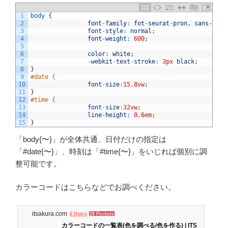
1
body
{
2
font
-
family
:
fot
-
seurat
-
pron
,
sans
-
seri
3
font
-
style
:
normal
;
4
font
-
weight
:
600
;
5
6
color
:
white
;
7
-
webkit
-
text
-
stroke
:
3px
black
;
8
}
9
#date {
10
font
-
size
:
15.8vw
;
11
}
12
#time {
13
font
-
size
:
32vw
;
14
line
-
height
:
0.6em
;
15
}
「body{〜}」が全体共通、日付だけの指定は
「#date{〜}」、時刻は「#time{〜}」をいじれば個別に調
整可能です。
カラーコードはこちらなどでお調べください。
itsakura.com
6 Users
29 Pockets
カラーコードの一覧表(色を調べる/色を作る) | ITS