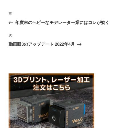
投
前
前
稿
の
年度末のヘビーなモデレーター業にはコレが効く
ナ
投
ビ
稿
次
次
ゲ
の
動画眼3のアップデート 2022年4月
投
ー
稿
シ
ョ
ン