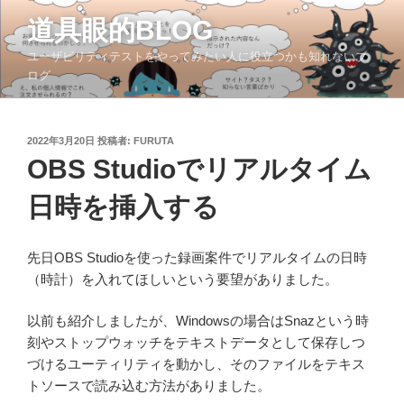
コ
道具眼的BLOG
ン
テ
ユーザビリティテストをやってみたい人に役立つかも知れないブ
ン
ログ
ツ
へ
ス
投
2022年3月20日
投稿者:
FURUTA
稿
キ
OBS Studioでリアルタイム
日:
ッ
日時を挿入する
プ
先日OBS Studioを使った録画案件でリアルタイムの日時
（時計）を入れてほしいという要望がありました。
以前も紹介しましたが、Windowsの場合はSnazという時
刻やストップウォッチをテキストデータとして保存しつ
づけるユーティリティを動かし、そのファイルをテキス
トソースで読み込む方法がありました。