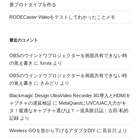
善プロトタイプを作る
RODECaster Videoをテストしてわかったことメモ
最近のコメント
OBSのウインドウプロジェクターを画面共有できない時
の覚え書き
に
furuta
より
OBSのウインドウプロジェクターを画面共有できない時
の覚え書き
に
きみどり
より
Blackmagic Design UltraVideo Recorder 3G導入とHDMIキ
ャプチャの遅延検証
に
MetaQuestにUVC/UAC入力がキ
タ！最適なキャプチャ選びは？ – 道具眼日誌：古田-私的
記録
より
Wireless GOを首から下げるアダプタDIY
に
長谷川
より