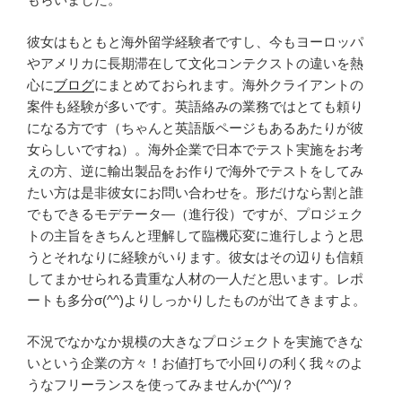
彼女はもともと海外留学経験者ですし、今もヨーロッパ
やアメリカに長期滞在して文化コンテクストの違いを熱
心に
ブログ
にまとめておられます。海外クライアントの
案件も経験が多いです。英語絡みの業務ではとても頼り
になる方です（ちゃんと英語版ページもあるあたりが彼
女らしいですね）。海外企業で日本でテスト実施をお考
えの方、逆に輸出製品をお作りで海外でテストをしてみ
たい方は是非彼女にお問い合わせを。形だけなら割と誰
でもできるモデテータ―（進行役）ですが、プロジェク
トの主旨をきちんと理解して臨機応変に進行しようと思
うとそれなりに経験がいります。彼女はその辺りも信頼
してまかせられる貴重な人材の一人だと思います。レポ
ートも多分σ(^^)よりしっかりしたものが出てきますよ。
不況でなかなか規模の大きなプロジェクトを実施できな
いという企業の方々！お値打ちで小回りの利く我々のよ
うなフリーランスを使ってみませんか(^^)/？