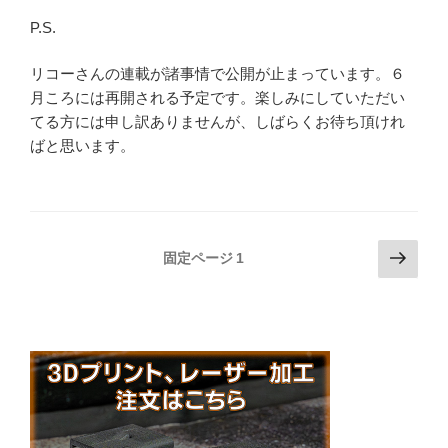
P.S.
リコーさんの連載が諸事情で公開が止まっています。６
月ころには再開される予定です。楽しみにしていただい
てる方には申し訳ありませんが、しばらくお待ち頂けれ
ばと思います。
投
次
固定ページ
1
の
稿
ペ
の
ー
ペ
ジ
ー
ジ
送