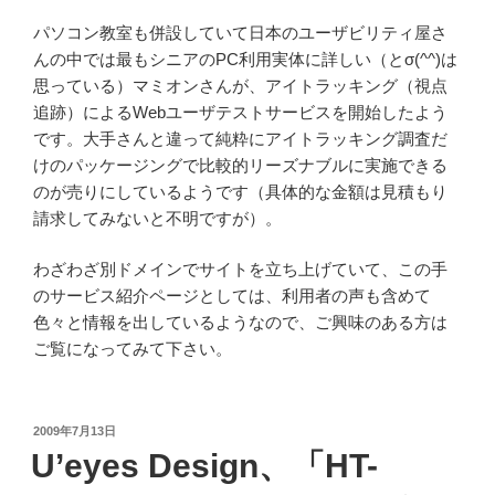
パソコン教室も併設していて日本のユーザビリティ屋さ
んの中では最もシニアのPC利用実体に詳しい（とσ(^^)は
思っている）マミオンさんが、アイトラッキング（視点
追跡）によるWebユーザテストサービスを開始したよう
です。大手さんと違って純粋にアイトラッキング調査だ
けのパッケージングで比較的リーズナブルに実施できる
のが売りにしているようです（具体的な金額は見積もり
請求してみないと不明ですが）。
わざわざ別ドメインでサイトを立ち上げていて、この手
のサービス紹介ページとしては、利用者の声も含めて
色々と情報を出しているようなので、ご興味のある方は
ご覧になってみて下さい。
投
2009年7月13日
稿
U’eyes Design、「HT-
日: