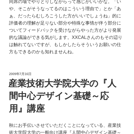
同席の場でやりとりしながらって感じがいいかな。「い
や、そこがそうなってるのはこういう理由で」とか「あ
ぁ、だったらむしろこうした方がいいでしょうね」的に
評価者の理解が足りない部分や特殊な事情が伴う部分に
ついてフィードバックを受けながらやった方がより発展
的な議論ができる気がします。XXCALさんのもその辺り
は触れてないですが、もしかしたらそういうお願いの仕
方もできるのかも知れませんね。
投
2009年7月16日
稿
産業技術大学院大学の『人
日:
間中心デザイン基礎～応
用』講座
秋にお手伝いさせていただくことになっている、産業技
術大学院大学の一般向け講座『人間中心デザイン基礎～