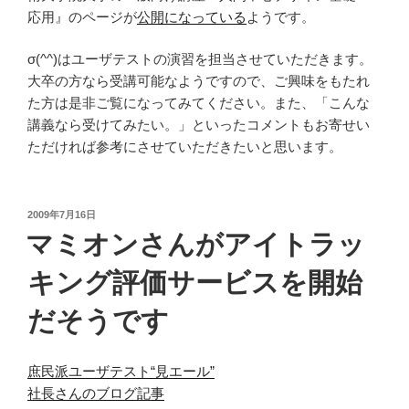
応用』のページが
公開になっている
ようです。
σ(^^)はユーザテストの演習を担当させていただきます。
大卒の方なら受講可能なようですので、ご興味をもたれ
た方は是非ご覧になってみてください。また、「こんな
講義なら受けてみたい。」といったコメントもお寄せい
ただければ参考にさせていただきたいと思います。
投
2009年7月16日
稿
マミオンさんがアイトラッ
日:
キング評価サービスを開始
だそうです
庶民派ユーザテスト“見エール”
社長さんのブログ記事