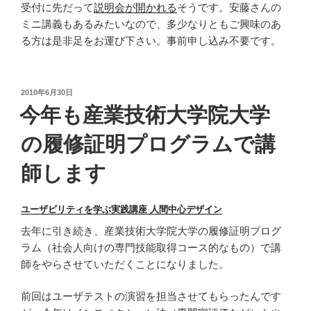
受付に先だって
説明会が開かれる
そうです。安藤さんの
ミニ講義もあるみたいなので、多少なりともご興味のあ
る方は是非足をお運び下さい。事前申し込み不要です。
投
2010年6月30日
稿
今年も産業技術大学院大学
日:
の履修証明プログラムで講
師します
ユーザビリティを学ぶ実践講座 人間中心デザイン
去年に引き続き、産業技術大学院大学の履修証明プログ
ラム（社会人向けの専門技能取得コース的なもの）で講
師をやらさせていただくことになりました。
前回はユーザテストの演習を担当させてもらったんです