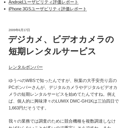
Androidユーザビリティ評価レポート
iPhone 3GSユーザビリティ評価レポート
投
2009年6月17日
稿
デジカメ、ビデオカメラの
日:
短期レンタルサービス
レンタルボンバー
ゆうべのWBSで知ったんですが、秋葉の大手安売り店の
PCボンバーさんが、デジタルカメラやデジタルビデオカ
メラの短期レンタルサービスを始めてたんですね。例え
ば、個人的に興味津々のLUMIX DMC-GH1Kは三泊四日で
1,663円だそうです。
我々の業務では調査のために競合機種を複数調達しなけ
ればならないことが多いので重宝しそうですね。また、