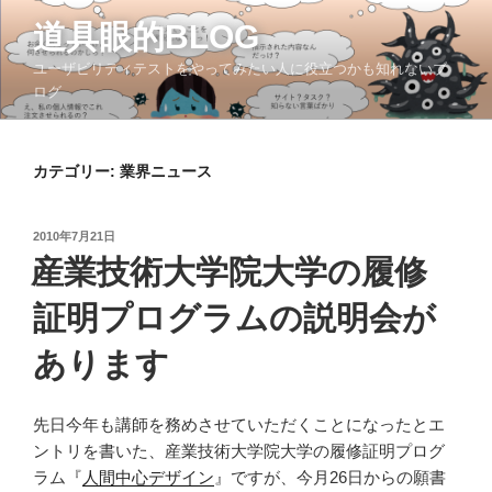
コ
道具眼的BLOG
ン
テ
ユーザビリティテストをやってみたい人に役立つかも知れないブ
ン
ログ
ツ
へ
ス
カテゴリー:
業界ニュース
キ
ッ
投
2010年7月21日
プ
稿
産業技術大学院大学の履修
日:
証明プログラムの説明会が
あります
先日今年も講師を務めさせていただくことになったとエ
ントリを書いた、産業技術大学院大学の履修証明プログ
ラム『
人間中心デザイン
』ですが、今月26日からの願書