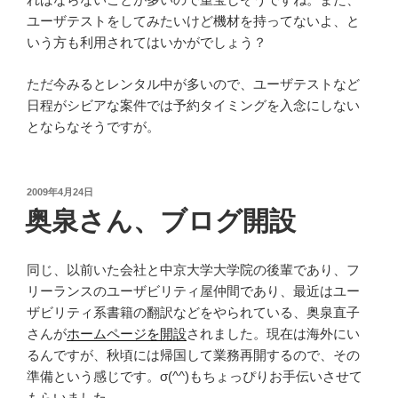
ユーザテストをしてみたいけど機材を持ってないよ、と
いう方も利用されてはいかがでしょう？
ただ今みるとレンタル中が多いので、ユーザテストなど
日程がシビアな案件では予約タイミングを入念にしない
とならなそうですが。
投
2009年4月24日
稿
奥泉さん、ブログ開設
日:
同じ、以前いた会社と中京大学大学院の後輩であり、フ
リーランスのユーザビリティ屋仲間であり、最近はユー
ザビリティ系書籍の翻訳などをやられている、奥泉直子
さんが
ホームページを開設
されました。現在は海外にい
るんですが、秋頃には帰国して業務再開するので、その
準備という感じです。σ(^^)もちょっぴりお手伝いさせて
もらいました。