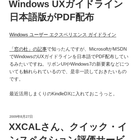
Windows UXガイドライン
日:
日本語版がPDF配布
Windows ユーザー エクスペリエンス ガイドライン
「窓の杜」の記事
で知ったんですが、MicrosoftがMSDN
でWindowsのUXガイドラインを日本語でPDF配布してい
るみたいですね。リボンUIやWindows7の新要素などにつ
いても触れられているので、是非一読しておきたいもの
です。
最近活用しまくりのKindleDXに入れておこうっと。
投
2009年8月27日
稿
XXCALさん、クイック・イ
日:
ンスペクション評価サービ