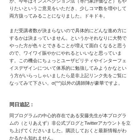
が、今年はインスペクション法（専門家評価など）もや
りたいというご意見をいただき、少しコマ数を増やして
両方扱ってみることになりました。ドキドキ。
まだ受講者数が決まらないので具体的にどんな進め方に
するかは決まっていません。というかそれなりに大勢で
やった方が色々とできることが増えて面白くなると思う
ので、ワイワイ賑やかにやれるといいなと思っていま
す。この機会にちょっとユーザビリティやインターフェ
イスデザインについて体系的に勉強してみようかなとい
う方がいらっしゃいましたら是非上記リンク先をご覧に
なってみて下さい。σ(^^)以外の講師陣が豪華ですよ。
同日追記：
同プログラムの中心的存在である安藤先生が本プログラ
ムの（とりあえず）非公式ブログとTwitterアカウントを立
ち上げてくださいました。購読しておくと最新情報がわ
かるかも知れません。