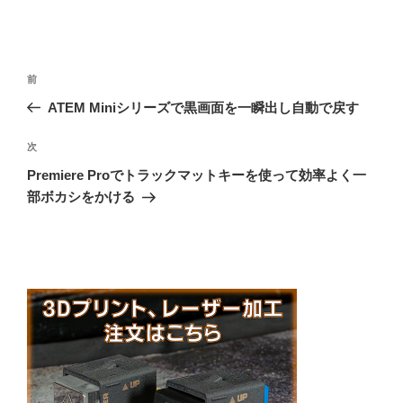
投
前
前
稿
の
ATEM Miniシリーズで黒画面を一瞬出し自動で戻す
ナ
投
ビ
稿
次
次
ゲ
の
Premiere Proでトラックマットキーを使って効率よく一
投
ー
部ボカシをかける
稿
シ
ョ
ン