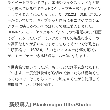
ライベートブランドです。電池やマイクスタンドなど幅
広く扱っている中で最近HDMIキャプチャ製品までライン
ナップするようになりました。
CHD312
はHDMIパススル
ーがついていて、キャプチャと同時にモニタやプロジェ
クターに映せるのが１つほしくて最近購入しました。
HDMIパススルー付きはキャプチャしつつ遅延のない画面
でゲームをしたいゲーミングカテゴリの製品に多く、や
や高価なものが多いんですがこちらはその中では割とお
手頃価格で、USB3.0。入力とパススルーは4K対応です
が、キャプチャできる映像はフルHDになります。
１回実務で使いましたが、ちょっとだけ不安定な気もし
ています。一度だけ映像が途切れて触ったら結構熱くな
ってたので、そこからファンで風を当てながら使用して
無問題でした。継続評価中。
[新規購入] Blackmagic UltraStudio