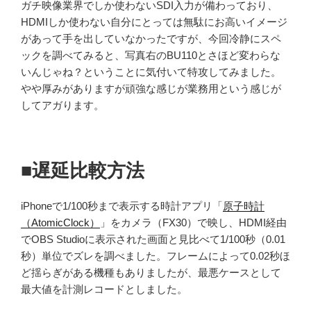
ガチ映像業界でしか使わないSDI入力が備わっており、
HDMIしか使わない自分にとっては無駄にお高いイメージ
があって手を出していなかったですが、今回冷静にスペ
ックを調べてみると、写真右のBU110とさほど変わらな
いんじゃね？ということに気付いて特攻してみました。
やや厚みがありますが頑強な感じが業務用という感じが
してアガります。
■遅延比較方法
iPhoneで1/100秒まで表示する時計アプリ「
原子時計
（AtomicClock）
」をカメラ（FX30）で映し、HDMI経由
でOBS Studioに表示された画面と見比べて1/100秒（0.01
秒）単位でズレを調べました。フレームによって0.02秒ほ
ど揺らぎがある機種もありましたが、最悪ケースとして
最大値を計測レコードとしました。