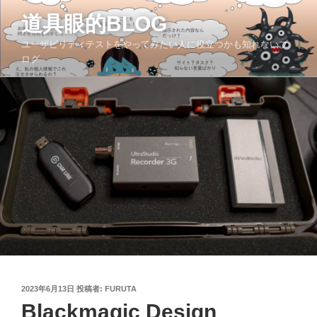
コ
道具眼的BLOG
ン
テ
ユーザビリティテストをやってみたい人に役立つかも知れないブ
ン
ログ
ツ
へ
ス
キ
ッ
プ
投
2023年6月13日
投稿者:
FURUTA
稿
Blackmagic Design
日: