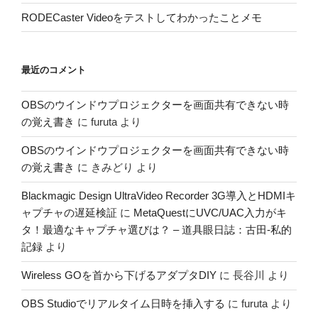
RODECaster Videoをテストしてわかったことメモ
最近のコメント
OBSのウインドウプロジェクターを画面共有できない時
の覚え書き
に
furuta
より
OBSのウインドウプロジェクターを画面共有できない時
の覚え書き
に
きみどり
より
Blackmagic Design UltraVideo Recorder 3G導入とHDMIキ
ャプチャの遅延検証
に
MetaQuestにUVC/UAC入力がキ
タ！最適なキャプチャ選びは？ – 道具眼日誌：古田-私的
記録
より
Wireless GOを首から下げるアダプタDIY
に
長谷川
より
OBS Studioでリアルタイム日時を挿入する
に
furuta
より