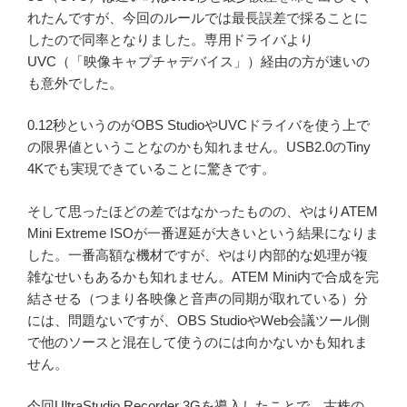
れたんですが、今回のルールでは最長誤差で採ることに
したので同率となりました。専用ドライバより
UVC（「映像キャプチャデバイス」）経由の方が速いの
も意外でした。
0.12秒というのがOBS StudioやUVCドライバを使う上で
の限界値ということなのかも知れません。USB2.0のTiny
4Kでも実現できていることに驚きです。
そして思ったほどの差ではなかったものの、やはりATEM
Mini Extreme ISOが一番遅延が大きいという結果になりま
した。一番高額な機材ですが、やはり内部的な処理が複
雑なせいもあるかも知れません。ATEM Mini内で合成を完
結させる（つまり各映像と音声の同期が取れている）分
には、問題ないですが、OBS StudioやWeb会議ツール側
で他のソースと混在して使うのには向かないかも知れま
せん。
今回UltraStudio Recorder 3Gを導入したことで、古株の