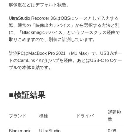
解像度などはデフォルト状態。
UltraStudio Recorder 3GはOBSにソースとして入力する
際、通常の「映像出力デバイス」から選択する方法と別
に、「Blackmagicデバイス」というソースクラス経由で
取りこめますので、別個に計測しています。
計測PCはMacBook Pro 2021 （M1 Max）で、USB Aポー
トのCamLink 4Kだけハブを経由。あとはUSB-C to Cケー
ブルで本体直結です。
■検証結果
遅延秒
ブランド
機種
ドライバ
数
Blackmagic
UltraStudio
0.08-