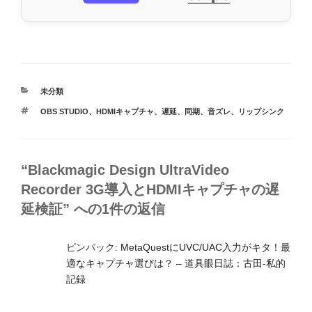
カ
未分類
テ
タ
OBS STUDIO
、
HDMIキャプチャ
、
遅延
、
同期
、
音ズレ
、
リップシンク
ゴ
グ
リ
ー
“Blackmagic Design UltraVideo
Recorder 3G導入とHDMIキャプチャの遅
延検証” への1件の返信
ピンバック:
MetaQuestにUVC/UAC入力がキタ！最
適なキャプチャ選びは？ – 道具眼日誌：古田-私的
記録