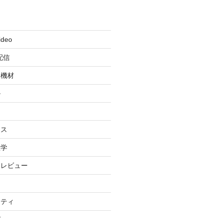
ideo
配信
・機材
ル
ィ
イス
理学
・レビュー
リティ