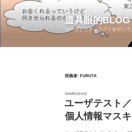
コ
ン
テ
道具眼的BLOG
ン
ユーザビリティテストをやって
ツ
へ
ス
キ
ッ
プ
投稿者:
FURUTA
投
2026年5月21日
稿
ユーザテスト／
日:
個人情報マスキ