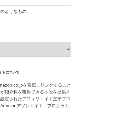
記のようなもの
エイトについて
azon.co.jpを宣伝しリンクすること
トが紹介料を獲得できる手段を提供す
に設定されたアフィリエイト宣伝プロ
Amazonアソシエイト・プログラム
。