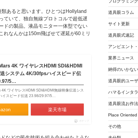
プログラミン
あると思います。ひとつはHollyland
道具眼コラム
っていて、独自無線プロトコルで超低遅
サイト更新
ードの製品。液晶モニター一体型でない
れなんかは150m飛ばせて遅延が60ミリ
道具眼式速記
アンビエント
業界ニュース
d Mars 4K ワイヤレスHDMI SDI&HDMI
納得のいかな
システム 4K/30fpsハイスピード伝
道具眼的ユー
9.97/5…
Mars 4K ワイヤレスHDMI SDI&HDMI無線映像伝送シス
ハマるインタ
sハイスピード伝送 23.98/29.97/5…
道具眼流お作
azon
楽天市場
Place Oriented
ポチップ
その他
ボードなどの民生技術を組み合わせたような
未分類