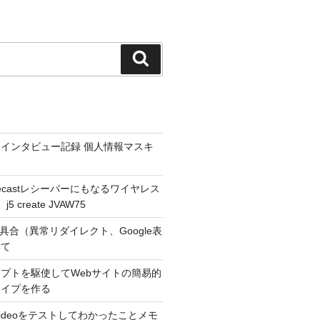
検
索
インタビュー記録 個人情報マスキ
hromecastレシーバーにもなるワイヤレス
 create JVAW75
不具合（異常リダイレクト、Google表
いて
プトを駆使してWebサイトの簡易的
タイプを作る
r Videoをテストしてわかったことメモ