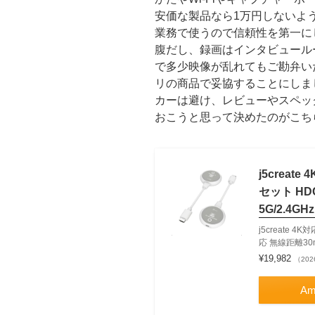
安価な製品なら1万円しないよ
業務で使うので信頼性を第一に
腹だし、録画はインタビュール
で多少映像が乱れてもご勘弁い
リの商品で妥協することにしま
カーは避け、レビューやスペッ
おこうと思って決めたのがこち
j5creat
セット HD
5G/2.4G
j5create 
応 無線距離30m
¥19,982
（202
Am