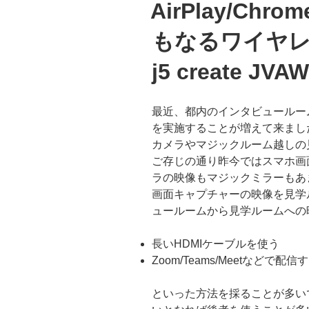
AirPlay/Chr
日:
もなるワイヤレ
j5 create JVA
最近、都内のインタビュールー
を実施することが増えて来まし
カメラやマジックルーム越しの
ご存じの通り昨今ではスマホ画
ラの映像もマジックミラーもあ
画面キャプチャーの映像を見学
ュールームから見学ルームへの
長いHDMIケーブルを使う
Zoom/Teams/Meetなどで配信
といった方法を採ることが多い