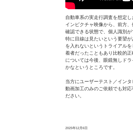
自動車系の実走行調査を想定し
インピクチャ映像から、前方、
確認できる状態で、個人識別が
特に目線は見たいという要望が
を入れないというトライアルを
着者だったこともあり比較的正
については今後、眼鏡無しドラ
かなというところです。
当方にユーザーテスト／インタ
動画加工のみのご依頼でも対応
ださい。
投
2025年12月6日
稿