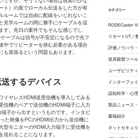
いですが、そうでない場合は遅延の少な
ート）の面でローカル伝送をした方が有
カテゴリー
ルルームでは自由に配線をいじれないこ
と見学ルームの間に勝手にケーブルを這
RODECaster V
ます。先日の案件でもそんな感じでし
リモートUT／
いケーブルは信号が不安定になるので光フ
途中でリピーターを挟む必要がある場合
評価ノウハウ
にも嵩張るという問題もあります。
道具眼製ツー
ユーザビリテ
伝送するデバイス
インターフェ
認知科学・心
ワイヤレスHDMI送受信機を導入してみる
製品ニュース
受信機のペアで送信機のHDMI端子に入力
出力端子から出すというものです。インタビ
書籍紹介
で作った映像をPCのHDMI出力から送信機に
大型モニターのHDMI入力端子に受信機を
ネットセキュ
を送れることになります。