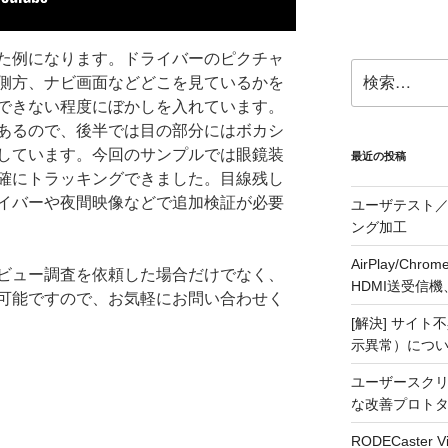
た例になります。ドライバーのピクチャ
検
側方、ナビ画面などどこを見ているかを
索:
できない程度にぼかしを入れています。
あるので、後半では目の部分にはボカシ
しています。今回のサンプルでは眼鏡装
最近の投稿
確にトラッキングできました。目線残し
イバーや夜間映像などで追加検証が必要
ユーザテスト／
ング加工
AirPlay/C
ビュー調査を依頼した場合だけでなく、
HDMI送受信機、j5
可能ですので、お気軽にお問い合わせく
[解決] サイト
示異常）につ
ユーザースクリ
な改善プロト
RODECaste