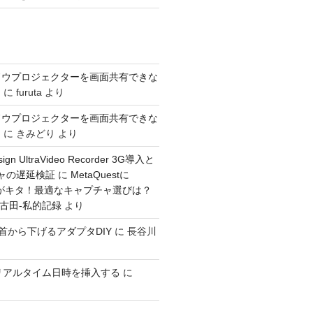
ドウプロジェクターを画面共有できな
き
に
furuta
より
ドウプロジェクターを画面共有できな
き
に
きみどり
より
sign UltraVideo Recorder 3G導入と
チャの遅延検証
に
MetaQuestに
入力がキタ！最適なキャプチャ選びは？
：古田-私的記録
より
GOを首から下げるアダプタDIY
に
長谷川
ioでリアルタイム日時を挿入する
に