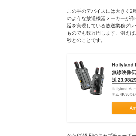
この手のデバイスには大きく2種類
のような放送機器メーカーが作
延を実現している放送業務グレ
ものでも数万円します。例えばこ
秒とのことです。
Hollylan
無線映像伝送
送 23.98/2
Hollyland 
テム 4K/30fp
Am
かたやWi-Fiやキャプチャー