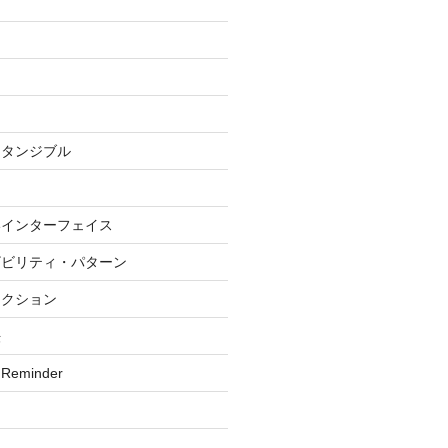
グ
・タンジブル
いインターフェイス
ザビリティ・パターン
ラクション
法
 Reminder