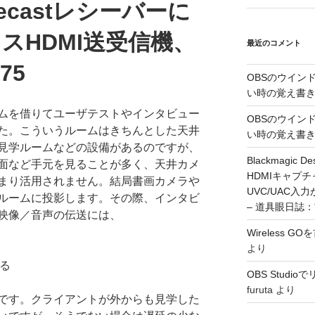
omecastレシーバーに
スHDMI送受信機、
最近のコメント
W75
OBSのウイン
い時の覚え書
ムを借りてユーザテストやインタビュー
OBSのウイン
た。こういうルームはきちんとした天井
い時の覚え書
見学ルームなどの設備があるのですが、
Blackmagic De
面など手元を見ることが多く、天井カメ
HDMIキャプ
まり活用されません。結局書画カメラや
UVC/UAC
ルームに投影します。その際、インタビ
– 道具眼日誌
映像／音声の伝送には、
Wireless 
より
する
OBS Stud
furuta
より
です。クライアントが外からも見学した