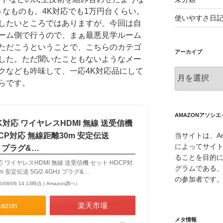
うなものも。4K対応でも1万円台くらい。
使いやすさ日
したいところではありますが、今回は自
ーム側で行うので、まぁ最悪見学ルーム
ただこうということで、こちらのカテゴ
アーカイブ
した。ただ聞いたこともないようなメー
クなども吟味して、一応4K対応品にして
ア
ー
らです。
カ
イ
ブ
AMAZONアソシ
e 4K対応 ワイヤレスHDMI 無線 送受信機
当サイトは、Am
CP対応 無線距離30m 安定伝送
によってサイ
Hz プラグ&…
ることを目的
4K対応 ワイヤレスHDMI 無線 送受信機 セット HDCP対
グラムである、
 安定伝送 5G/2.4GHz プラグ&…
の参加者です
6/08/06 14:13時点 | Amazon調べ）
azon
楽天市場
メタ情報