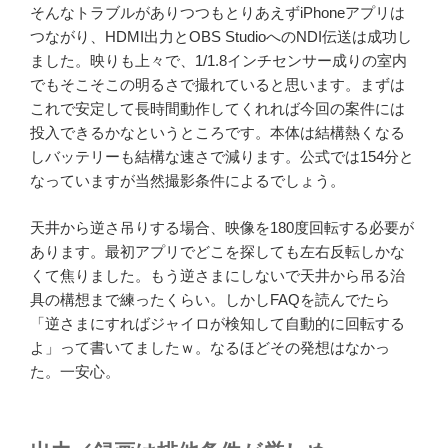
そんなトラブルがありつつもとりあえずiPhoneアプリは
つながり、HDMI出力とOBS StudioへのNDI伝送は成功し
ました。映りも上々で、1/1.8インチセンサー成りの室内
でもそこそこの明るさで撮れていると思います。まずは
これで安定して長時間動作してくれれば今回の案件には
投入できるかなというところです。本体は結構熱くなる
しバッテリーも結構な速さで減ります。公式では154分と
なっていますが当然撮影条件によるでしょう。
天井から逆さ吊りする場合、映像を180度回転する必要が
あります。最初アプリでどこを探しても左右反転しかな
くて焦りました。もう逆さまにしないで天井から吊る治
具の構想まで練ったくらい。しかしFAQを読んでたら
「逆さまにすればジャイロが検知して自動的に回転する
よ」って書いてましたｗ。なるほどその発想はなかっ
た。一安心。