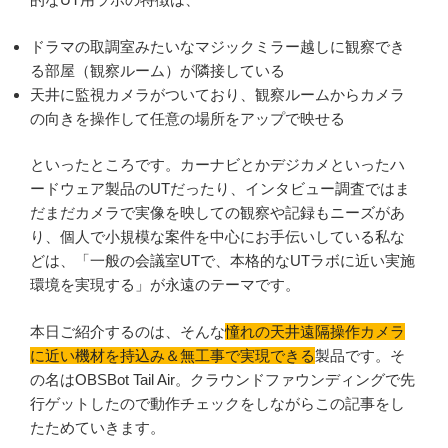
ドラマの取調室みたいなマジックミラー越しに観察でき
る部屋（観察ルーム）が隣接している
天井に監視カメラがついており、観察ルームからカメラ
の向きを操作して任意の場所をアップで映せる
といったところです。カーナビとかデジカメといったハ
ードウェア製品のUTだったり、インタビュー調査ではま
だまだカメラで実像を映しての観察や記録もニーズがあ
り、個人で小規模な案件を中心にお手伝いしている私な
どは、「一般の会議室UTで、本格的なUTラボに近い実施
環境を実現する」が永遠のテーマです。
本日ご紹介するのは、そんな
憧れの天井遠隔操作カメラ
に近い機材を持込み＆無工事で実現できる
製品です。そ
の名はOBSBot Tail Air。クラウンドファウンディングで先
行ゲットしたので動作チェックをしながらこの記事をし
たためていきます。