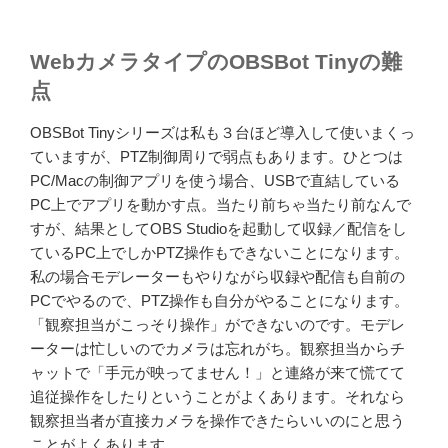
WebカメラタイプのOBSBot Tinyの難
点
OBSBot Tinyシリーズは私も３台ほど導入して使いまくっ
ていますが、PTZ制御周りで弱点もあります。ひとつは
PC/Macの制御アプリを使う場合、USBで直結している
PC上でアプリを動かす点。当たり前ちゃ当たり前なんで
すが、結果としてOBS Studioを起動して収録／配信をし
ているPC上でしかPTZ操作もできないことになります。
私の場合モデレーターもやりながら収録や配信も自前の
PCでやるので、PTZ操作も自分がやることになります。
「観察担当がこっそり操作」ができないのです。モデレ
ーターは忙しいのでカメラは忘れがち。観察担当からチ
ャットで「手元が映ってません！」と連絡が来て慌てて
追従操作をしたりということがよくあります。それなら
観察担当者が直接カメラを操作できたらいいのにと思う
ことがよくあります。