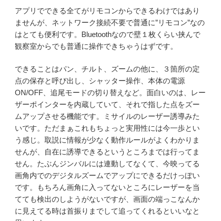
アプリでできる全てがリモコンからできるわけではあり
ませんが、ネットワーク接続不要で普通に”リモコン”なの
はとても便利です。Bluetoothなので壁１枚くらい挟んで
観察室からでも普通に操作できちゃうはずです。
できることはパン、チルト、ズームの他に、３箇所の定
点の保存と呼び出し、シャッター操作、本体の電源
ON/OFF、追尾モードの切り替えなど。面白いのは、レー
ザーポインターを内蔵していて、それで指した点をズー
ムアップさせる機能です。ミサイルのレーザー誘導みた
いです。ただまぁこれもちょっと実用性には今一歩とい
う感じ。取説に情報が少なく動作ルールがよくわかりま
せんが、自在に誘導できるというところまでは行ってま
せん。たぶんジンバルには連動してなくて、今映ってる
画角内でのデジタルズームでアップにできるだけっぽい
です。もちろん画角に入ってないところにレーザーを当
てても検出のしようがないですが、画面の端っこなんか
に見えてる時は首振りまでして追ってくれるといいなと