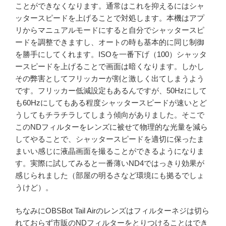
ことができなくなります。通常はこれを抑えるにはシャ
ッタースピードを上げることで対処します。本機はアプ
リからマニュアルモードにすると自分でシャッタースピ
ードを調整できますし、オートの時も基本的に同じ制御
を勝手にしてくれます。ISOを一番下げ（100）シャッタ
ースピードを上げることで画面は暗くなります。しかし
その弊害としてフリッカーが割と激しく出てしまうよう
です。フリッカー低減設定もあるんですが、50Hzにして
も60Hzにしてもある程度シャッタースピードが速いとど
うしてもチラチラしてしまう傾向がありました。そこで
このNDフィルターをレンズに被せて物理的な光量を減ら
してやることで、シャッタースピードを適切に保ったま
まいい感じに液晶画面を撮ることができるようになりま
す。実際に試してみると一番薄いND4ではっきり効果が
感じられました（部屋の明るさなど環境にも拠るでしょ
うけど）。
ちなみにOBSBot Tail Airのレンズはフィルターネジは切ら
れておらず市販のNDフィルターをとりつけることはでき