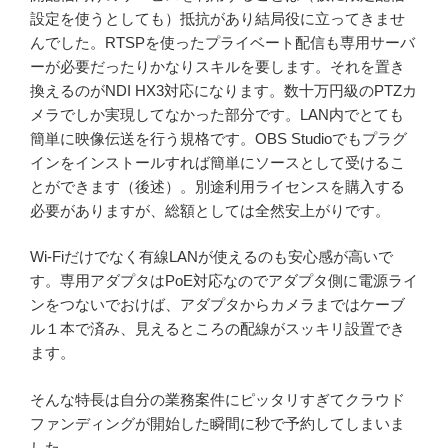
設定を使うとしても）抵抗があり結局役に立ってきませ
んでした。RTSPを使ったプライベート配信も専用サーバ
ーが必要だったりかなりスキルを要します。それを置き
換えるのがNDI HX3対応になります。数十万円級のPTZカ
メラでしか実現してなかった部分です。LAN内でとても
簡単に映像伝送を行う規格です。OBS Studioでもプラグ
インをインストールすれば簡単にソースとして受けるこ
とができます（後述）。別途利用ライセンスを購入する
必要がありますが、総額としては全然安上がりです。
Wi-Fiだけでなく有線LANが使えるのも安心感が高いで
す。専用アダプタはPoE対応なのでアダプタ側に電源ライ
ンをつないでおけば、アダプタからカメラまではケーブ
ル１本で済み、見えるところの配線がスッキリ設置でき
ます。
そんな特長は自分の業務案件にピッタリすぎてクラウド
ファンディングが開始した瞬間に秒で予約してしまいま
した。