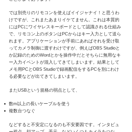
では別売りのリモコンを使えばイイジャナイ！と思うわ
けですが、これまたあまりイケてません。これは本質的
にはPCにワイヤレスキーボードとして認識される仕組み
で、リモコン上のボタンはPCからはキー入力として送ら
れます。アプリケーションが手前にあればそれを受け取
ってカメラ制御に渡すわけですが、例えばOBS Studioと
か記録のためのWordとかを操作中だとそちらに無用なキ
ー入力イベントが混入してきてしまいます。結果として
メモ用PCとOBS Studioで録画配信をするPCを別にわけ
る必要などが出てきてしまいます。
またUSBという規格の弱点として、
数m以上の長いケーブルを使う
複数台つなぐ
などすると不安定になるのも不安要因です。インタビュ
ー視点、顔アップ、手元、などいくつもカメラをつな