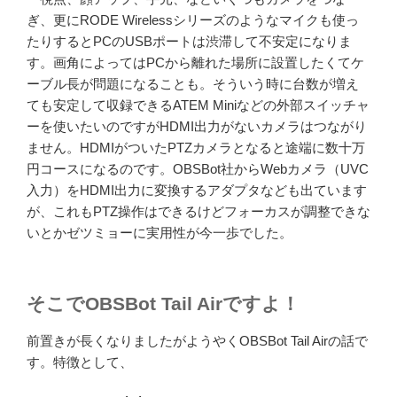
ぎ、更にRODE Wirelessシリーズのようなマイクも使っ
たりするとPCのUSBポートは渋滞して不安定になりま
す。画角によってはPCから離れた場所に設置したくてケ
ーブル長が問題になることも。そういう時に台数が増え
ても安定して収録できるATEM Miniなどの外部スイッチャ
ーを使いたいのですがHDMI出力がないカメラはつながり
ません。HDMIがついたPTZカメラとなると途端に数十万
円コースになるのです。OBSBot社からWebカメラ（UVC
入力）をHDMI出力に変換するアダプタなども出ています
が、これもPTZ操作はできるけどフォーカスが調整できな
いとかゼツミョーに実用性が今一歩でした。
そこでOBSBot Tail Airですよ！
前置きが長くなりましたがようやくOBSBot Tail Airの話で
す。特徴として、