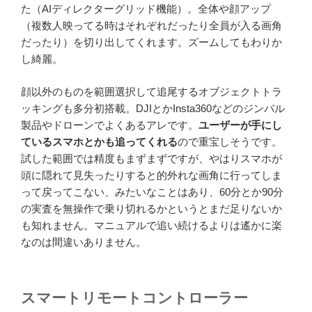
た（AIディレクターグリッド機能）。全体や顔アップ
（複数人映ってる時はそれぞれだったり全員が入る画角
だったり）を切り出してくれます。ズームしてもわりか
し綺麗。
顔以外のものを範囲選択して追尾するオブジェクトトラ
ッキングも多分初搭載。DJIとかInsta360などのジンバル
製品やドローンでよくあるアレです。
ユーザーが手にし
ているスマホとかも追ってくれる
ので重宝しそうです。
試した範囲では精度もまずまずですが、やはりスマホが
頭に隠れて見失ったりすると的外れな画角に行ってしま
って戻ってこない、みたいなことはあり、60分とか90分
の実査を無操作で乗り切れるかというとまだ足りないか
も知れません。マニュアルで追い続けるよりは遙かに楽
なのは間違いありません。
スマートリモートコントローラー