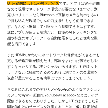
UT用途的にはもはや神デバイス
です。アプリはWi-Fi経由
なので現場でネットワーク環境が必要になりますが、別
売りのリモコンならBluetoothで直接カメラを制御するの
で持ち込んだ現場でなんの前提条件もなく使用できま
す。なんなら壁越しで別室からも制御できるはずです。
逆にアプリが使える環境だと、自慢のAIトラッキングで
顔や特定のオブジェクトを自動追尾させるなど便利な機
能も活用できます。
またHDMIのかわりにネットワーク映像伝送ができるのも
更なる伝送距離が賄えたり、部屋をまたいだ伝送がしや
すくなったりするポテンシャルがあります。社内ネット
ワークなどに接続できるのであれば別フロアの会議室を
観察部屋にすることも簡単にできてしまうでしょう。
ちなみにこれまでのデジカメやGoProのようなアクション
カメラでもWi-Fi経由でYoutubeやFacebookなどにライブ
配信できるものはありました。しかしUTではそうした公
開配信向けのサービスを利用することは（仮に限定配信