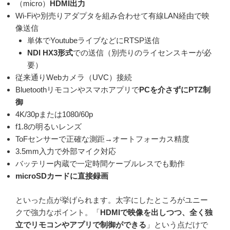
（micro）
HDMI出力
Wi-Fiや別売りアダプタを組み合わせて有線LAN経由で映
像送信
単体でYoutubeライブなどにRTSP送信
NDI HX3形式
での送信（別売りのライセンスキーが必
要）
従来通りWebカメラ（UVC）接続
Bluetoothリモコンやスマホアプリで
PCを介さずにPTZ制
御
4K/30pまたは1080/60p
f1.8の明るいレンズ
ToFセンサーで正確な測距→オートフォーカス精度
3.5mm入力で外部マイク対応
バッテリー内蔵で一定時間ケーブルレスでも動作
microSDカードに直接録画
といった点が挙げられます。太字にしたところがユニー
クで強力なポイント。「
HDMIで映像を出しつつ、全く独
立でリモコンやアプリで制御ができる
」という点だけで