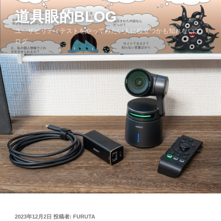
コ
道具眼的BLOG
ン
テ
ユーザビリティテストをやってみたい人に役立つかも知れないブ
ン
ログ
ツ
へ
ス
キ
ッ
プ
投
2023年12月2日
投稿者:
FURUTA