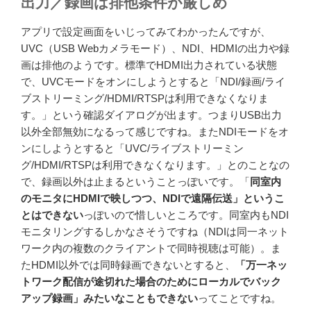
出力／録画は排他条件が厳しめ
アプリで設定画面をいじってみてわかったんですが、
UVC（USB Webカメラモード）、NDI、HDMIの出力や録
画は排他のようです。標準でHDMI出力されている状態
で、UVCモードをオンにしようとすると「NDI/録画/ライ
ブストリーミング/HDMI/RTSPは利用できなくなりま
す。」という確認ダイアログが出ます。つまりUSB出力
以外全部無効になるって感じですね。またNDIモードをオ
ンにしようとすると「UVC/ライブストリーミン
グ/HDMI/RTSPは利用できなくなります。」とのことなの
で、録画以外は止まるということっぽいです。「
同室内
のモニタにHDMIで映しつつ、NDIで遠隔伝送」というこ
とはできない
っぽいので惜しいところです。同室内もNDI
モニタリングするしかなさそうですね（NDIは同一ネット
ワーク内の複数のクライアントで同時視聴は可能）。ま
たHDMI以外では同時録画できないとすると、
「万一ネッ
トワーク配信が途切れた場合のためにローカルでバック
アップ録画」みたいなこともできない
ってことですね。