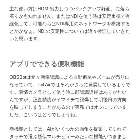
主な使い方はHDMI出力しつつバックアップ録画、に落ち
着くかも知れません。またはNDIを使う時は安定重視で有
線化して、可能ならばNDI専用のネットワークを構築する
とかかなぁ。NDIの安定性については追々検証していきた
いと思います。
アプリでできる便利機能
OBSBotは元々画像認識による自動追尾やズームが売りに
なっていて、Tail Airではそれがさらに発展しているようで
す。表情カメラとして使う時に顔認識追尾はありがたい
んですが、正直精度がイマイチで誤爆して明後日の方向
を映してしまうことがあるので実務ではオフにしていま
した。こいつはどうでしょうね。
新機能としては、AIがいくつかの画角を提案してくれて
タッチで選ぶ疑似マルチビューみたいな機能がつきまし