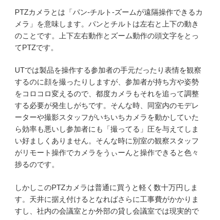
PTZカメラとは「パン-チルト-ズームが遠隔操作できるカ
メラ」を意味します。パンとチルトは左右と上下の動き
のことです。上下左右動作とズーム動作の頭文字をとっ
てPTZです。
UTでは製品を操作する参加者の手元だったり表情を観察
するのに顔を撮ったりしますが、参加者が持ち方や姿勢
をコロコロ変えるので、都度カメラもそれを追って調整
する必要が発生しがちです。そんな時、同室内のモデレ
ーターや撮影スタッフがいちいちカメラを動かしていた
ら効率も悪いし参加者にも「撮ってる」圧を与えてしま
い好ましくありません。そんな時に別室の観察スタッフ
がリモート操作でカメラをうぃーんと操作できると色々
捗るのです。
しかしこのPTZカメラは普通に買うと軽く数十万円しま
す。天井に据え付けるとなればさらに工事費がかかりま
すし、社内の会議室とか外部の貸し会議室では現実的で