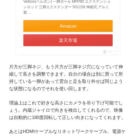
Velbon(ベルボン) 一脚ポール MPP80 エクステンショ
ンロッド 三脚エクステンダー 501158 伸縮式 アルミ
製 …
Amazon
楽天市場
ポチップ
片方が三脚ネジ、もう片方が三脚ネジ穴になっていて伸
縮して長さを調整できます。自分の場合は別に買って所
持している一脚があって雲台と足を取り外せば同じよう
な状態になるのでそれを使い回します。
理論上はこれで好きな高さにカメラを吊り下げ可能でし
ょう。内蔵ジャイロで向きを検出してくれるので、映像
は自動的に180度回転して正しい向きになってくれます。
あとはHDMIケーブルなりネットワークケーブル、電源ケ