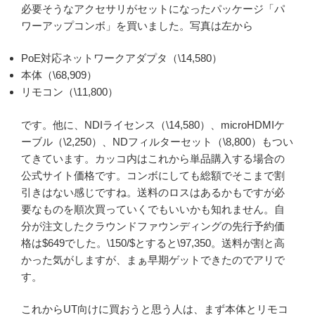
必要そうなアクセサリがセットになったパッケージ「パ
ワーアップコンボ」を買いました。写真は左から
PoE対応ネットワークアダプタ（\14,580）
本体（\68,909）
リモコン（\11,800）
です。他に、NDIライセンス（\14,580）、microHDMIケ
ーブル（\2,250）、NDフィルターセット（\8,800）もつい
てきています。カッコ内はこれから単品購入する場合の
公式サイト価格です。コンボにしても総額でそこまで割
引きはない感じですね。送料のロスはあるかもですが必
要なものを順次買っていくでもいいかも知れません。自
分が注文したクラウンドファウンディングの先行予約価
格は$649でした。\150/$とすると\97,350。送料が割と高
かった気がしますが、まぁ早期ゲットできたのでアリで
す。
これからUT向けに買おうと思う人は、まず本体とリモコ