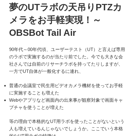
稿
夢のUTラボの天吊りPTZカ
日:
メラをお手軽実現！～
OBSBot Tail Air
90年代～00年代頃、ユーザーテスト（UT）と言えば専用
のラボで実施するのが当たり前でした。今でも大きな会
社さんでは自前のリサーチラボを持ってたりしますが、
一方でUT自体が一般化するに連れ、
普通の会議室で民生用ビデオカメラ機材を使ってお手軽
に実施することも増えた
Webやアプリなど画面内の出来事が観察対象で画面キャ
プチャを使うことが増えた
等の理由で本格的なUT用ラボを使ったことがないという
人も増えているんじゃないでしょうか。ここでいう本格
的なUT用ラボの特徴は、