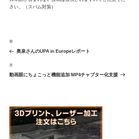
さい。（スパム対策）
投
前
前
稿
の
奥泉さんのUPA in Europeレポート
ナ
投
ビ
稿
次
次
ゲ
の
動画眼にちょこっと機能追加 MP4チャプター化支援
投
ー
稿
シ
ョ
ン