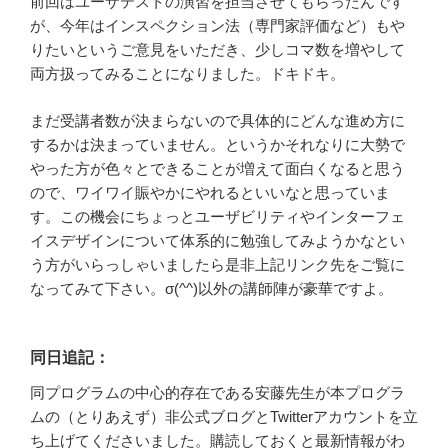
前回はユーザテストの演習を担当させてもらったんです
が、今年はインスペクション法（専門家評価など）もや
りたいというご意見をいただき、少しコマ数を増やして
両方扱ってみることになりました。ドキドキ。
まだ受講者数が決まらないので具体的にどんな進め方に
するかは決まっていません。というかそれなりに大勢で
やった方が色々とできることが増えて面白くなると思う
ので、ワイワイ賑やかにやれるといいなと思っていま
す。この機会にちょっとユーザビリティやインターフェ
イスデザインについて体系的に勉強してみようかなとい
う方がいらっしゃいましたら是非上記リンク先をご覧に
なってみて下さい。σ(^^)以外の講師陣が豪華ですよ。
同日追記：
同プログラムの中心的存在である安藤先生が本プログラ
ムの（とりあえず）非公式ブログとTwitterアカウントを立
ち上げてくださいました。購読しておくと最新情報がわ