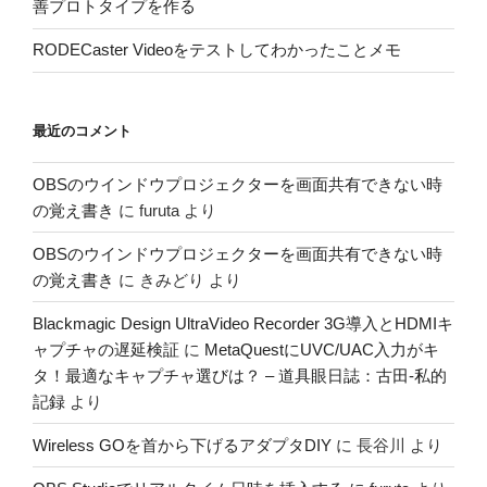
善プロトタイプを作る
RODECaster Videoをテストしてわかったことメモ
最近のコメント
OBSのウインドウプロジェクターを画面共有できない時
の覚え書き
に
furuta
より
OBSのウインドウプロジェクターを画面共有できない時
の覚え書き
に
きみどり
より
Blackmagic Design UltraVideo Recorder 3G導入とHDMIキ
ャプチャの遅延検証
に
MetaQuestにUVC/UAC入力がキ
タ！最適なキャプチャ選びは？ – 道具眼日誌：古田-私的
記録
より
Wireless GOを首から下げるアダプタDIY
に
長谷川
より