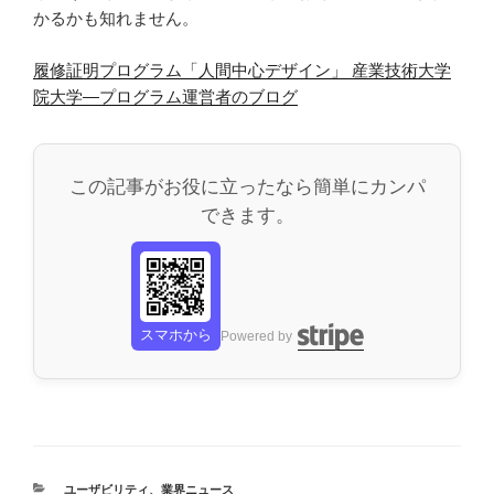
かるかも知れません。
履修証明プログラム「人間中心デザイン」 産業技術大学
院大学―プログラム運営者のブログ
この記事がお役に立ったなら簡単にカンパ
できます。
スマホから
Powered by
カ
ユーザビリティ
、
業界ニュース