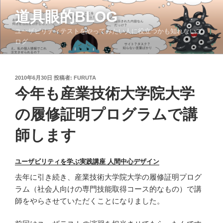
コ
道具眼的BLOG
ン
テ
ユーザビリティテストをやってみたい人に役立つかも知れないブ
ン
ログ
ツ
へ
ス
投
2010年6月30日
投稿者:
FURUTA
稿
キ
今年も産業技術大学院大学
日:
ッ
の履修証明プログラムで講
プ
師します
ユーザビリティを学ぶ実践講座 人間中心デザイン
去年に引き続き、産業技術大学院大学の履修証明プログ
ラム（社会人向けの専門技能取得コース的なもの）で講
師をやらさせていただくことになりました。