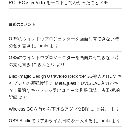
RODECaster Videoをテストしてわかったことメモ
最近のコメント
OBSのウインドウプロジェクターを画面共有できない時
の覚え書き
に
furuta
より
OBSのウインドウプロジェクターを画面共有できない時
の覚え書き
に
きみどり
より
Blackmagic Design UltraVideo Recorder 3G導入とHDMIキ
ャプチャの遅延検証
に
MetaQuestにUVC/UAC入力がキ
タ！最適なキャプチャ選びは？ – 道具眼日誌：古田-私的
記録
より
Wireless GOを首から下げるアダプタDIY
に
長谷川
より
OBS Studioでリアルタイム日時を挿入する
に
furuta
より