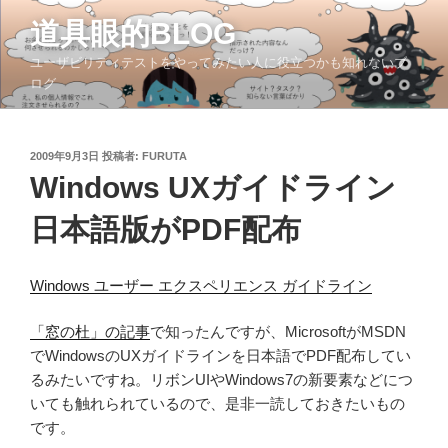
コ
道具眼的BLOG
ン
テ
ユーザビリティテストをやってみたい人に役立つかも知れないブ
ン
ログ
ツ
へ
ス
投
2009年9月3日
投稿者:
FURUTA
稿
キ
Windows UXガイドライン
日:
ッ
日本語版がPDF配布
プ
Windows ユーザー エクスペリエンス ガイドライン
「窓の杜」の記事
で知ったんですが、MicrosoftがMSDN
でWindowsのUXガイドラインを日本語でPDF配布してい
るみたいですね。リボンUIやWindows7の新要素などにつ
いても触れられているので、是非一読しておきたいもの
です。