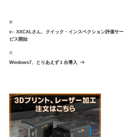
投
前
前
稿
の
XXCALさん、クイック・インスペクション評価サー
ナ
投
ビス開始
ビ
稿
ゲ
次
次
の
ー
Windows7、とりあえず１台導入
投
シ
稿
ョ
ン