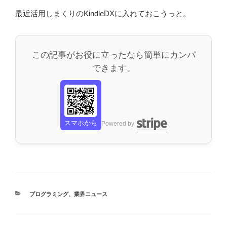
最近活用しまくりのKindleDXに入れておこうっと。
この記事がお役に立ったなら簡単にカンパ
できます。
スマホから
Powered by
カ
プログラミング
、
業界ニュース
テ
ゴ
リ