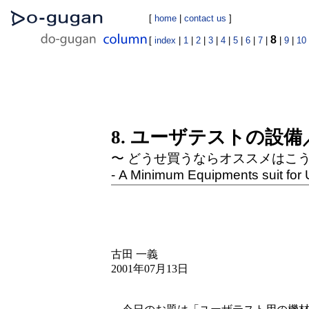
[
home
|
contact us
]
8
[
index
|
1
|
2
|
3
|
4
|
5
|
6
|
7
|
|
9
|
10
8. ユーザテストの設
〜 どうせ買うならオススメはこ
- A Minimum Equipments suit for 
古田 一義
2001年07月13日