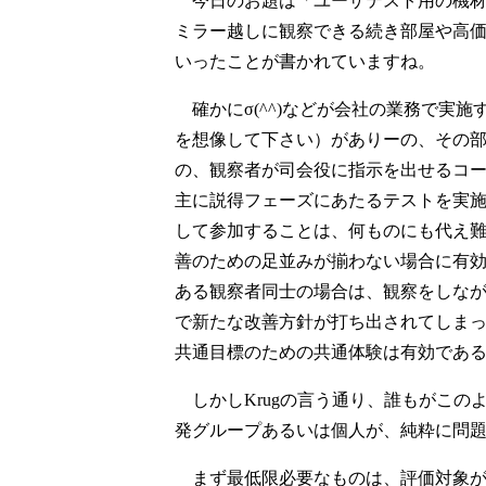
今日のお題は「ユーザテスト用の機材」
ミラー越しに観察できる続き部屋や高
いったことが書かれていますね。
確かにσ(^^)などが会社の業務で実
を想像して下さい）がありーの、その
の、観察者が司会役に指示を出せるコ
主に説得フェーズにあたるテストを実
して参加することは、何ものにも代え
善のための足並みが揃わない場合に有
ある観察者同士の場合は、観察をしな
で新たな改善方針が打ち出されてしま
共通目標のための共通体験は有効であ
しかしKrugの言う通り、誰もがこの
発グループあるいは個人が、純粋に問
まず最低限必要なものは、評価対象が