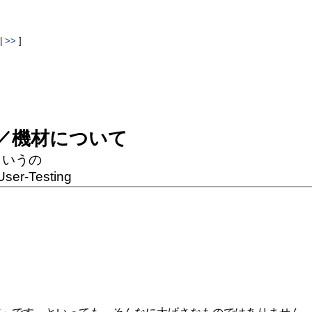
|
>>
]
備／機材について
ういうの
User-Testing