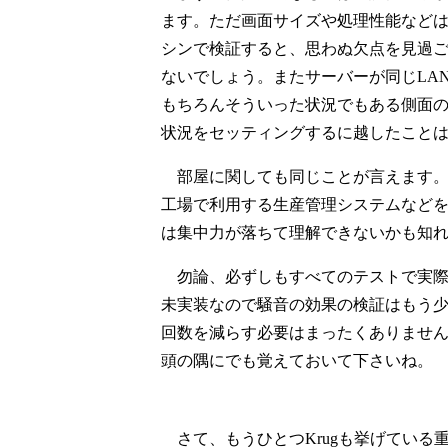
ます。ただ画面サイズや処理性能など
シンで検証すると、思わぬ欠点を見過ご
ないでしょう。またサーバーが同じLA
もちろんそういった状況でもある側面
状況をセッティングするに越したこと
部屋に関しても同じことが言えます。K
工場で利用する生産管理システムなど
は集中力が落ちて理解できないかも知
勿論、必ずしもすべてのテストで実際
未実装なので騒音の効果の検証はもう
回数を減らす必要はまったくありませ
頭の隅にでも覚えておいて下さいね。
さて、もうひとつKrugも挙げている