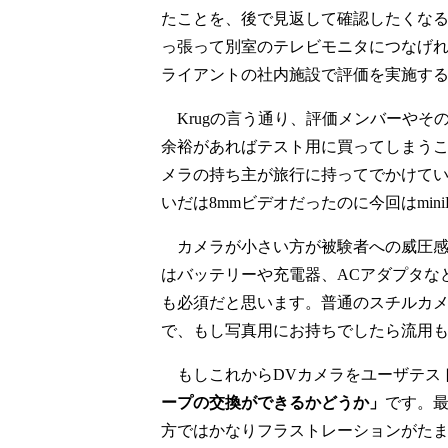
たことを、後で見返して確認したくな
っ張って別室のテレビモニタにつなげ
ライアントの社内施設で評価を実施す
Krugの言う通り、評価メンバーやそ
余裕があればテスト用に買ってしまう
メラの持ち主が旅行に持ってでかけて
いだは8mmビデオだったのに今回はmi
カメラが小さい方が被験者への威圧感も
はバッテリーや充電器、ACアダプタな
も必須だと思います。普通のスチルカ
で、もし写真用にお持ちでしたら流用
もしこれからDVカメラをユーザテス
ープの交換ができるかどうか」
です。
方ではかなりフラストレーションがた