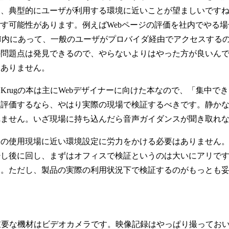
は、典型的にユーザが利用する環境に近いことが望ましいです
す可能性があります。例えばWebページの評価を社内でやる場
N内にあって、一般のユーザがプロバイダ経由でアクセスする
の問題点は発見できるので、やらないよりはやった方が良いん
はありません。
rugの本は主にWebデザイナーに向けた本なので、「集中で
を評価するなら、やはり実際の現場で検証するべきです。静か
れません。いざ現場に持ち込んだら音声ガイダンスが聞き取れ
の使用現場に近い環境設定に労力をかける必要はありません。
少し後に回し、まずはオフィスで検証というのは大いにアリで
ん。ただし、製品の実際の利用状況下で検証するのがもっとも
重要な機材はビデオカメラです。映像記録はやっぱり撮ってお