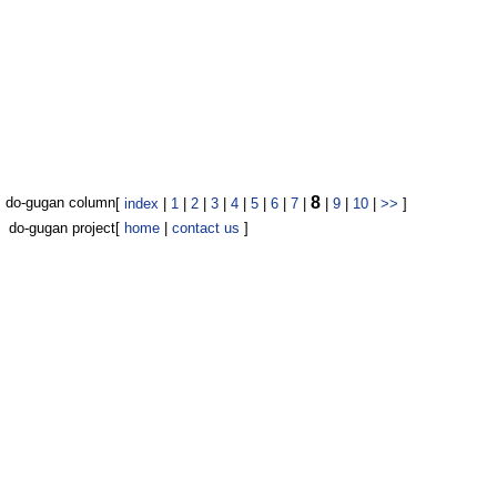
8
do-gugan column
[
index
|
1
|
2
|
3
|
4
|
5
|
6
|
7
|
|
9
|
10
|
>>
]
do-gugan project
[
home
|
contact us
]