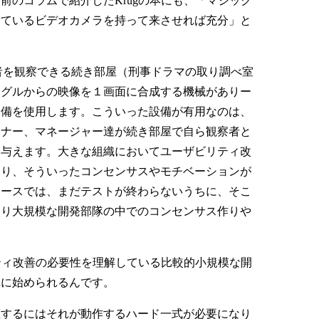
のコラムで紹介したKrugの本にも、「マジック
しているビデオカメラを持って来させれば充分」と
者を観察できる続き部屋（刑事ドラマの取り調べ室
ングルからの映像を１画面に合成する機械がありー
設備を使用します。こういった設備が有用なのは、
イナー、マネージャー達が続き部屋で自ら観察者と
に与えます。大きな組織においてユーザビリティ改
おり、そういったコンセンサスやモチベーションが
ケースでは、まだテストが終わらないうちに、そこ
はり大規模な開発部隊の中でのコンセンサス作りや
ティ改善の必要性を理解している比較的小規模な開
単に始められるんです。
するにはそれが動作するハード一式が必要になり