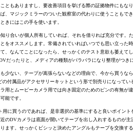
ることもありますし、要改善項目を挙げる際の証拠物件にもな
れば、マジックミラーのついた観察室の代わりに使うこともで
るときにはこの手を使います。
の知り合いが個人所有していれば、それを借りれば充分です。
ことをオススメします。常備されていればいつでも思い立った
いて、なんてことになったら、せっかくのテスト意欲も萎えて
niDVだったりと、メディアの種類がバラバラになり整理がつき
少ない、テープが嵩張らないなどの理由で、今から買うならmi
どの付属品がアクセサリーキットという形で別売りになってい
メラ用とムービーカメラ用では向き固定のためのピンの有無が
も可能です。
ト用に買うのであれば、是非選択の基準にすると良いポイント
最近のDVカメラは底面が開いてテープを出し入れするものが主
まります。せっかくビシッと決めたアングルもテープを交換す