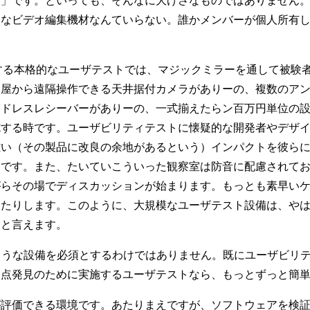
です。といっても、そんなに大げさなものではありません。前
価なビデオ編集機材なんていらない。誰かメンバーが個人所有
施する本格的なユーザテストでは、マジックミラーを通して被験
部屋から遠隔操作できる天井据付カメラがありーの、複数のア
ードレスレシーバーがありーの、一式揃えたらン百万円単位の
施する時です。ユーザビリティテストに懐疑的な開発者やデザ
難い（その製品に改良の余地があるという）インパクトを彼ら
効です。また、たいていこういった観察室は防音に配慮されて
がらその場でディスカッションが始まります。もっとも素早い
ったりします。このように、大規模なユーザテスト設備は、や
ると言えます。
ような設備を必須とするわけではありません。既にユーザビリ
題点発見のために実施するユーザテストなら、もっとずっと簡
評価できる環境です。あたりまえですが、ソフトウェアを検証