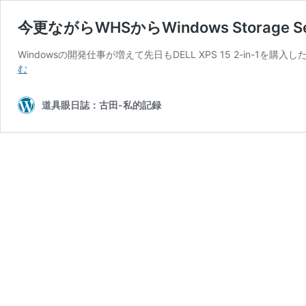
今更ながらWHSからWindows Storage S
Windowsの開発仕事が増えて先日もDELL XPS 15 2-in-1を
今
む
更
な
道具眼日誌：古田-私的記録
が
ら
WHS
か
ら
Windows
Storage
Server
へ
移
行