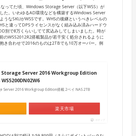
頃、Windows Storage Server（以下WSS）が
いわゆるAD環境などを構築するWindows Server
うなSKUがWSSです。WHSの後継というべきレベルの
HSと違ってDPSライセンスがなく組み込み済みハードウ
DD別で8万くらいしてて尻込みしてしまいました。時が
前のWSS2012R2搭載製品が若干安く処分されるように
DD抱き合わせで2016のものは2TBでも10万オーバー。例
Storage Server 2016 Workgroup Edition
 WS5200DN02W6
e Server 2016 Workgroup Edition搭載 2ベイ NAS 2TB
楽天市場
ポチップ
R2でHDDは別で税込み59,800円（さらにポイントバックな