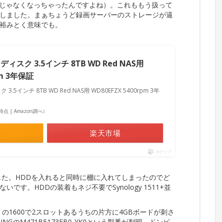
ムじゃなくなっちゃったんですよね）。これももう扱って
しました。まぁちょうど録画サーバーのストレージが逼
裕みとく意味でも。
ィスク 3.5インチ 8TB WD Red NAS用
pm 3年保証
.5インチ 8TB WD Red NAS用 WD80EFZX 5400rpm 3年
51時点 | Amazon調べ）
楽天市場
ポチップ
した。HDDを入れると同時に棚に入れてしまったのでど
す。HDDの装着もネジ不要でSynology 1511+並
）の1600で2スロットあるうちの片方に4GBボードが刺さ
UNGの
M471B5173EB0-YK0という型番が判明。ドンピ