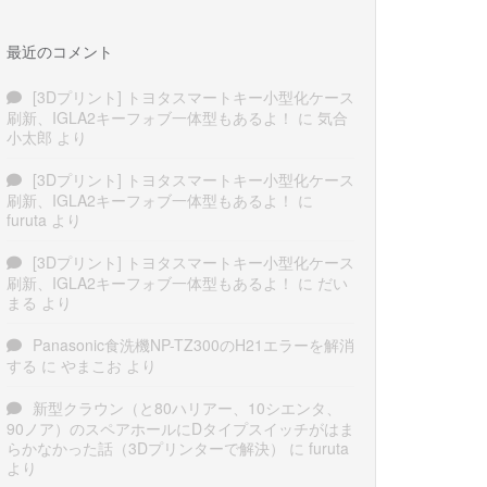
最近のコメント
[3Dプリント] トヨタスマートキー小型化ケース
刷新、IGLA2キーフォブ一体型もあるよ！
に
気合
小太郎
より
[3Dプリント] トヨタスマートキー小型化ケース
刷新、IGLA2キーフォブ一体型もあるよ！
に
furuta
より
[3Dプリント] トヨタスマートキー小型化ケース
刷新、IGLA2キーフォブ一体型もあるよ！
に
だい
まる
より
Panasonic食洗機NP-TZ300のH21エラーを解消
する
に
やまこお
より
新型クラウン（と80ハリアー、10シエンタ、
90ノア）のスペアホールにDタイプスイッチがはま
らかなかった話（3Dプリンターで解決）
に
furuta
より