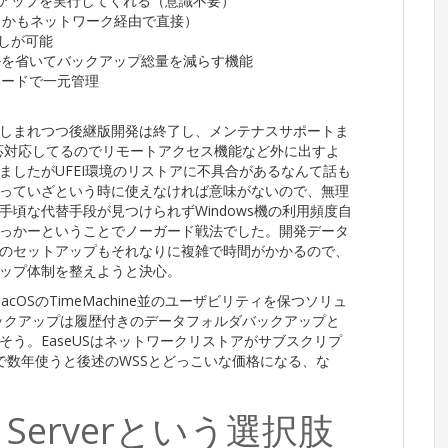
アップを実行してくれる（意識不要）
しかもネットワーク経由で直接）
しが可能
ルを省いてバックアップ総量を減らす機能
ボードで一元管理
しまれつつ後継版開発は終了し、メンテナスサポートま
は一応対応してるのでリモートアクセス機能など外に出すよ
ましたがUFEI環境のリストアに不具合があるなんて話も
っていざという時に使えなければ意味がないので、無理
頃な代替手段が見つけられずWindows機の利用頻度自
っかーということでノーガード戦法でした。開発データ
環境のセットアップもそれなりに複雑で時間がかかるので、
ップ体制を整えようと決心。
OSのTimeMachine並のユーザビリティを保つソリュ
のバックアップは履歴付きのデータフォルダバックアップと
う。EaseUSはネットワークリストアがサブスクリプ
で数年使うと後述のWSSとどっこいな価格になる、な
ge Serverという選択肢