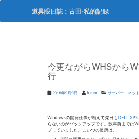
S
k
道具眼日誌：古田-私的記録
i
p
t
o
m
a
i
n
今更ながらWHSからWindo
c
o
行
n
t
e
2018年9月9日
furuta
サーバー・ネッ
n
t
Windowsの開発仕事が増えて先日も
DELL XPS
らないのがバックアップです。数年前まではWindow
プしていました。こいつの長所は、