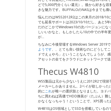
どで5,000円分くらい還元）。後から好きな容
きな魅力です。BUFFALOのNASは今までも
悩んだのはWSS2012R2はこの来月の2018
でも延長サポートは2023/10/10だし、あ
だのどこかでWindows10の次バージョンに
しいいかなと。もしかしたら10の中での半年
が…
ちなみに今後登場するWindows Server 2
ようです
、、とても良い技術なのにどうしてこう
ドでえぇやろ」ということなんでしょうが、感
アセットの全てをクラウドにネットワークで送
Thecus W4810
WSS製品は元から少ないうえに2012R2で
メーカーしかありません。2ベイが欲しかった
的に
これ
が唯一の選択肢となりました。ヨドバ
ちに買わねば高価でHDD換装が（たぶん）難しいB
かなくなっちゃう！ということで、XPS買っ
W4810はOS領域としてSSDを搭載している