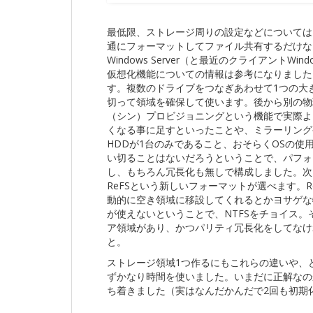
最低限、ストレージ周りの設定などについては
通にフォーマットしてファイル共有するだけなら
Windows Server（と最近のクライアント
仮想化機能についての情報は参考になりました。
す。複数のドライブをつなぎあわせて1つの大
切って領域を確保して使います。後から別の物
（シン）プロビジョニングという機能で実際よ
くなる事に足すといったことや、ミラーリングや
HDDが1台のみであること、おそらくOSの使
い切ることはないだろうということで、パフォ
し、もちろん冗長化も無しで構成しました。次
ReFSという新しいフォーマットが選べます。
動的に空き領域に移設してくれるとかヨサゲな
が使えないということで、NTFSをチョイス。
ア領域があり、かつパリティ冗長化をしてなけ
と。
ストレージ領域1つ作るにもこれらの違いや、
ずかなり時間を使いました。いまだに正解なの
ち着きました（実はなんだかんだで2回も初期