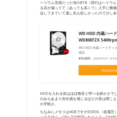
ヘリウム充填だった頃の8TB（現行はヘリウ
る店が減ってて（あっても高くて）入手に難儀
迫してきていて逃し先も欲しかったので少し余
WD HDD 内蔵ハードデ
WD80EFZX 5400r
WD HDD 内蔵ハードディスク 3
保証
¥59,800
（2026/07/31 10:
Amazon
HDDを入れる前はほぼ無音と呼べる静かさで
のみちあまり存在感を感じるほどの音は聞こえないで
の手軽さ。
ちなみにメモリは4GBですがDDR3L（低電圧
ってるぽく、CPU-Zで確認したところ、SAMS