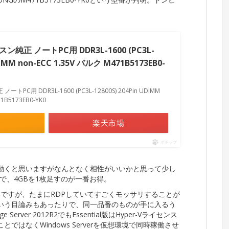
スン純正 ノートPC用 DDR3L-1600 (PC3L-
DIMM non-ECC 1.35V バルク M471B5173EB0-
ートPC用 DDR3L-1600 (PC3L-12800S) 204Pin UDIMM
1B5173EB0-YK0
楽天市場
ポチップ
なら動くと思いますがなんとなく相性がいいかと思って少し
で、4GBを1枚足すのが一番お得。
率ですが、たまにRDPしていてすごくモッサリすることが
なという目論みもあったりで、同一品番のものが手に入るう
erver 2012R2でもEssential版はHyper-Vライセンス
とではなくWindows Serverを仮想環境で同時稼働させ