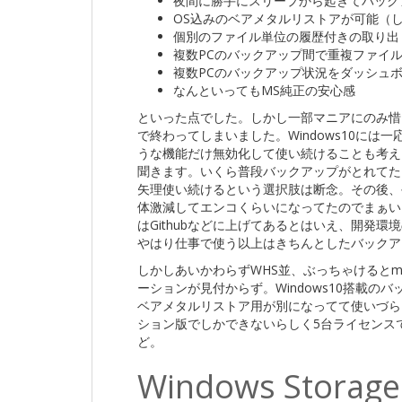
夜間に勝手にスリープから起きてバック
OS込みのベアメタルリストアが可能（
個別のファイル単位の履歴付きの取り出
複数PCのバックアップ間で重複ファイ
複数PCのバックアップ状況をダッシュ
なんといってもMS純正の安心感
といった点でした。しかし一部マニアにのみ惜
で終わってしまいました。Windows10に
うな機能だけ無効化して使い続けることも考え
聞きます。いくら普段バックアップがとれてた
矢理使い続けるという選択肢は断念。その後、手
体激減してエンコくらいになってたのでまぁい
はGithubなどに上げてあるとはいえ、開発
やはり仕事で使う以上はきちんとしたバックア
しかしあいかわらずWHS並、ぶっちゃけるとmac
ーションが見付からず。Windows10搭載
ベアメタルリストア用が別になってて使いづらそ
ション版でしかできないらしく5台ライセンス
ど。
Windows Stora