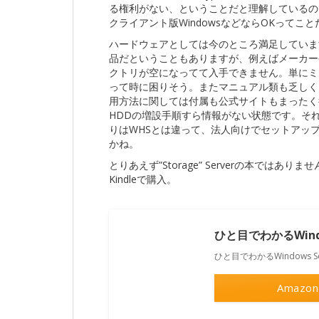
る権利がない、ということだと理解しているので、
クライアント版WindowsなどならOKってこ
ハードウェアとしては今のところ満足していま
品だということもありますが、例えばメーカー
クトリが空になってて入手できません。単にミ
って時に困りそう。またマニュアル類も乏しく、ペラ
用方法に関しては付属も公式サイトもまったく
HDDの増設手順すら情報がない状態です。それなり
りはWHSとは違って、法人向けでセットアッ
かね。
とりあえず”Storage” Serverの本ではありませ
Kindleで購入。
ひと目でわかるWindows
ひと目でわかるWindows Serv
Amazon