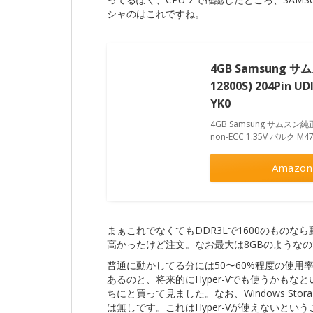
シャのはこれですね。
4GB Samsung サム
12800S) 204Pin U
YK0
4GB Samsung サムスン純正 ノ
non-ECC 1.35V バルク M47
Amazon
まぁこれでなくてもDDR3Lで1600のもの
高かったけど注文。なお最大は8GBのようなの
普通に動かしてる分には50〜60%程度の使用
あるのと、将来的にHyper-Vでも使うかも
ちにと買って見ました。なお、Windows Storage S
は無しです。これはHyper-Vが使えないというこ