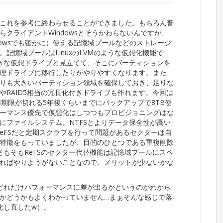
これを参考に終わらせることができました。もちろん普
クライアントWindowsとそうかわらないんですが、
Windowsでも密かに）使える記憶域プールなどのストレージ
記憶域プールはLinuxのLVMのような仮想化機能で
きな仮想ドライブと見立てて、そこにパーティションを
理ドライブに移行したりがやりやすくなります。また
りも大きいパーティション領域を確保しておき、足りな
RAID5相当の冗長化付きドライブも作れます。今回は
用期限が切れる5年後くらいまでにバックアップで8TB使
ーマンス優先で仮想化はしつつもプロビジョニングはな
にファイルシステム。NTFSとよりデータ保全性が高い
ReFSだと定期スクラブを行って問題があるセクターは自
特徴をもっていましたが、目的のひとつである重複削除
そもそもReFSのセクター代替機能は記憶域プールにスペ
ればやりようがないことなので、メリットが少ないかな
どれだけパフォーマンスに差が出るかというのがわから
かどうかもよくわかっていません…まぁそんな感じで落
化し直したw）。