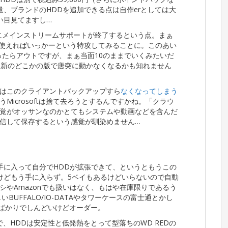
量、ブランドのHDDを追加できる点は自作erとしては大
痛い目見てますし…
/10にメインストリームサポートが終了するという点。まぁ
と5年使えればいっかーという特攻してみることに。このあい
なったらアウトですが、まぁ当面10のままでいくみたいだ
更新のどこかの版で唐突に動かなくなるかも知れません
019ではこのクライアントバックアップすら
なくなってしまう
Microsoftは捨て去ろうとするんですかね。「クラウ
覚がオッサンなのかとてもシステムや動画などを含んだ
信して保存するという感覚が馴染めません…
現状手に入って自分でHDDが拡張できて、というともうこの
けどもう手に入らず。5ベイもあるけどいらないので自動
シやAmazonでも扱いはなく、もはや在庫限りであるう
UFFALO/IO-DATAやタワーケースの富士通とかし
たばかりでしんどいけどオーダー。
ので、HDDは安定性と低発熱をとって型落ちのWD REDの