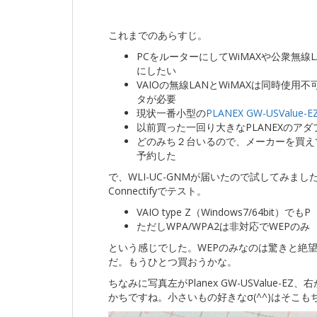
これまでのあらすじ。
PCをルーターにしてWiMAXや公衆無線L
にしたい
VAIOの無線LANとWiMAXは同時使用
タが必要
現状一番小型の
PLANEX GW-USValue-E
以前買った一回り大きなPLANEXのアダ
どのみち２台いるので、メーカーを買えてBU
予約した
で、WLI-UC-GNMが届いたので試してみ
Connectifyでテスト。
VAIO type Z（Windows7/64bit）でも
ただしWPA/WPA2は非対応でWEPのみ
という感じでした。WEPのみなのは驚きと絶
だ。もうひとつ買おうかな。
ちなみに写真左がPlanex GW-USValue-E
かちですね。小さいもの好きなσ(^^)はそこも