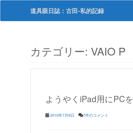
S
k
道具眼日誌：古田-私的記録
i
p
t
o
m
a
カテゴリー:
VAIO P
i
n
c
o
n
t
e
n
ようやくiPad用にPC
t
2010年7月6日
7件のコメント