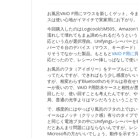
お風呂VAIO P用にマウスを新しくゲット。今まで
スは使い心地がイマイチで実家用にお下がり。
今回購入したのはLogicoolのM505。Amazo
濡れして壊れてもまぁ諦められるだろうという
応という点が選択理由。Unifyingレシーバーとは
バーで６台のデバイス（マウス、キーボード）
りそうでなかった製品。もともと
VAIO P用に
応だったので、レシーバー挿しっぱなしで使い
お風呂のフタ（アイボリー）をテーブルにして
ってたんですが、できればもう少し感度がいいのがいい
すが、相変わらずBluetoothのモデルは存在せ
ーが長いので、VAIO P用防水ケースと相性が悪い
回したり、使い回すことも考えたんですが、や
局、普通の光学よりはマシだろうということで
で、感度的にはやっぱり風呂のフタの上ではい
イールはノッチ（クリック感）有りのタイプで
と同じく電池ブタの中にUnifyingレシーバ
だとあんまり問題にはならないんですが、レシ
Microsoftの方がいいでしょう。動作を示すラ