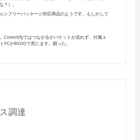
かな？）。
ションフリーパッケージ対応商品のようです。もしかして
onectifyではつながるがパケットが流れず、付属ユ
PCがBSODで死にます。困った。
ウス調達