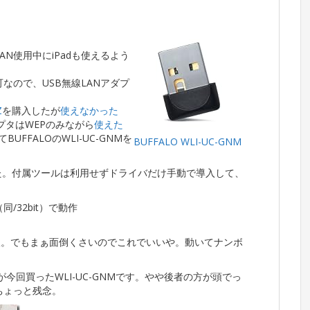
AN使用中にiPadも使えるよう
不可なので、USB無線LANアダプ
Z
を購入したが
使えなかった
プタはWEPのみながら
使えた
FFALOのWLI-UC-GNMを
BUFFALO WLI-UC-GNM
ました。付属ツールは利用せずドライバだけ手動で導入して、
P（同/32bit）で動作
望。でもまぁ面倒くさいのでこれでいいや。動いてナンボ
Z、右が今回買ったWLI-UC-GNMです。やや後者の方が頭でっ
ちょっと残念。