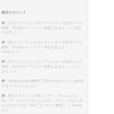
最近のコメント
[3Dプリント] トヨタスマートキー小型化ケース
刷新、IGLA2キーフォブ一体型もあるよ！
に
気合
小太郎
より
[3Dプリント] トヨタスマートキー小型化ケース
刷新、IGLA2キーフォブ一体型もあるよ！
に
furuta
より
[3Dプリント] トヨタスマートキー小型化ケース
刷新、IGLA2キーフォブ一体型もあるよ！
に
だい
まる
より
Panasonic食洗機NP-TZ300のH21エラーを解消
する
に
やまこお
より
新型クラウン（と80ハリアー、10シエンタ、
90ノア）のスペアホールにDタイプスイッチがはま
らかなかった話（3Dプリンターで解決）
に
furuta
より