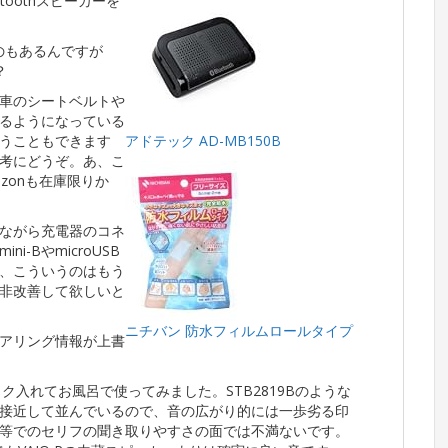
oothスピーカーを
たのもあるんですが
？
車のシートベルトや
るようになっている
うこともできます
アドテック AD-MB150B
考にどうぞ。あ、こ
zonも在庫限りか
ながら充電器のコネ
-BやmicroUSB
、こういうのはもう
非改善して欲しいと
ニチバン 防水フィルムロールタイプ
アリング情報が上書
ック入れてお風呂で使ってみました。STB2819Bのような
接近して並んでいるので、音の広がり的には一歩劣る印
等でのセリフの聞き取りやすさの面では不満ないです。