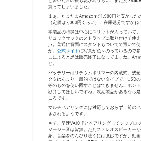
と書いた舌の根も乾かぬうちに、また別のBluet
買ってしまいました。
まぁ、たまたまAmazonで1,980円と安かっ
（定価は7,000円くらい）。在庫処分ですかね
本製品の特徴は中心にスリットが入っていて、
リュックサックのストラップに取り付けて使え
点。普通に背面にスタンドもついてて置いて使
が。
公式サイト
に写真が色々のっているので参
こによると黒は販売終了になってますね。Ama
と。
バッテリーはリチウムポリマーの内蔵式。残念
クタはあまり一般的ではないタイプで、USBのmini
等のものを使い回すことはできません。ホント
勘弁してほしいですね。次期製品があるなら是
ころです。
マルチペアリングには対応しておらず、前のペ
きされるようです。
さて、早速VAIO Pとペアリングしてジップロ
ジージー音は皆無。ただステレオスピーカーが
象。音楽をのんびり聴くには微妙ですが、動画