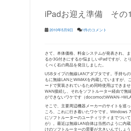
iPadお迎え準備 その
2010年5月9日
1件のコメント
さて、本体価格、料金システムが発表され、ます
るか3G付きにするか悩ましいiPadですが、
くべく右の商品を発注しました。
USBタイプの無線LANアダプタです。手持ちのVAIO
もに無線LANとWiMAXを内蔵していますが、こ
ードで実装されているため同時使用はできません
WAN接続し、それをソフトルーター経由で無線
ができないワケです（docomoのWWAN->WL
そこで、主要周辺機器メーカーのサイトを巡っ
ころ、これに行き着いたワケです。Windows 7
にソフトルーターのユーティリティまでついてくる
が）。最近は無線LAN自体は当然のように内
けのソフトルーターの需要が大きいんでしょうね