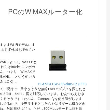
1 PCのWiMAXルーター化
ますWi-Fiモデルにす
とりあえず外堀を埋めてい
 type Z、VAIO Pと
れらはIntelのコンボカ
。つまり、WiMAXで
LANに、という使い方
ANはOK）。
PLANEX GW-USValue-EZ (FFP)
て、現行で一番小さそうな無線LANアダプタを探したと
の32bit、64bitに両方対応しています。おあつらえむき
そうです（たぶん、Connectifyを使う気がします
蔵してるので、後売りするとしたらやはりゲーム機など向
。対応規格は11n。ただし300Mbpsモードは非対応