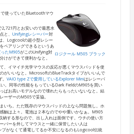
使っていたBluetoothマウ
nで2,721円とお安いので最悪水
点と、
Unifyingレシーバー
対
、Logicoolの超小型レシー
をペアリングできるというあ
買ったM905
がこのUnifying対
ロジクール M505 ブラック
分けができて便利かなと。
て、イマイチ光学マウスの反応が悪くマウスパッドを使
なと。MicrosoftのBlueTrackタイプがいいんで
ず。
VAIO type Zで愛用しているExplorer Mini
はレシーバ
。同等の性能をもっているDark FieldのM905を買い
っぱお高いモデルなので壊れたらもったいないなと。結
レーザーのM505で妥協。
まいち。ただ既存のマウスパッドの上なら問題無し。ホ
感触は上々。電池は２本なのでやや重いかなぁ。M905
ーを収納する形なので、出し入れは面倒です。ウチの使い方
ーバーを外してマウスと一緒に保管したい人は
ンプがなくて通電してるか不安になるのもLogicool伝統