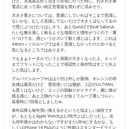
けど、充電器忘れて泊まり出張に行った時に、わざわざ家
電店に走って高い純正充電器を買わずに済みそう。
大きさ重さについては、普通にしていればそこまで意識し
ないかな。むしろ意識してないだけで大きくはなってるの
で壁にぶつけたりはしそう。あとQuest2でBeat Saberみ
たいな腕を激しく振るような場面だと慣性がつくので「重
りつけてる」感というかズレて動く感じはします。これは
44mm＋ソロループでは全く意識しなかったのと比べると
気になるところではあります。
でもまぁトータルでいうと画面が大きくなった上、エッジ
までフラットになったことで視認性と操作性はすごく向上
した気はします。
アルパインループやははり付け外しが面倒。オレンジの存
在感は最高だけど、普段使いには微妙。上記のULTIMAL
も悪くはないけど、エッジの肌触りがイマイチ。腕に後が
残る感じ。あと上側のベルトが短くてループ通しづらい。
装着時に1回落としましたw。
来年以降も毎年買い換えるかというと悩ましい値段です
が、もともとApple Watchは2,3世代とばしだったし、次
も何年後かはわからないですがまたUltraにするかな。も
しくはiPhone 14 Plusのように性能はスタンダードライン