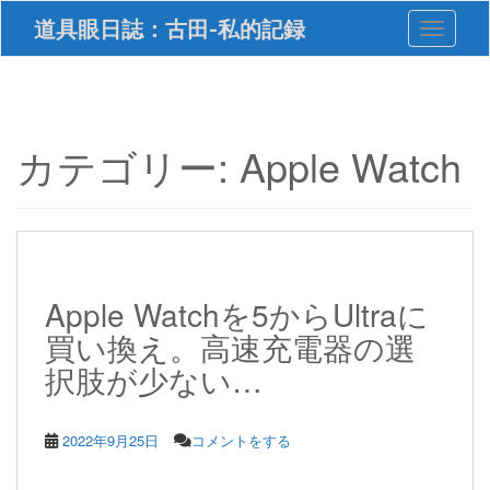
S
道具眼日誌：古田-私的記録
Toggle 
k
i
p
t
o
m
カテゴリー:
Apple Watch
a
i
n
c
o
n
t
Apple Watchを5からUltraに
e
買い換え。高速充電器の選
n
t
択肢が少ない…
2022年9月25日
コメントをする