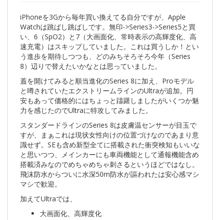
iPhoneを3Gから毎年買い換えてる自分ですが、Apple
Watchは跳ばし跳ばしです。無印->Series3->Series5と買
い、6（SpO2）と7（大画面化、常時表示の高輝度化、高
速充電）はスキップしていました。これは買うしか！とい
う進歩を期待しつつも、どのみちそろそろ今年（Series
8）辺りで替えたいかなとは思っていました。
蓋を開けてみると順当進化のSeries 8に加え、Proモデル
と噂されていたエクストリームラインのUltraが追加。円
安もあって価格的にはちょっと躊躇しましたがいくつか魅
力を感じたのでUltraに特攻してみました。
スタンダードラインのSeries 8は皮膚温センサーが目玉で
すが、まぁこれは現状女性向けの位置づけなのであまり意
識せず。SEも含め新型全てに搭載された衝突検知もいいな
と思いつつ、メインカーにも車両機能として通報機能含め
搭載済みなのでめちゃめちゃ刺さるというほどではなし。
飛沫防水からついに水深50m防水が謳われたは安心感マシ
マシで歓迎。
加えてUltraでは、
大画面化、高輝度化