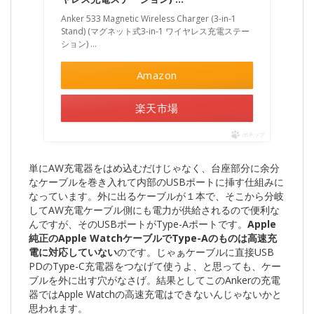
Anker 533 Magnetic Wireless Charger (3-in-1
Stand) (マグネット式3-in-1 ワイヤレス充電ステー
ション) …
Amazon
楽天市場
ポチップ
単にAW充電器をはめ込むだけじゃなく、台座部分に余分
なケーブルを巻き入れて内部のUSBポートに挿す仕組みに
なっています。外に出るケーブルが１本で、そこから分岐
してAW充電ケーブル側にも電力が供給されるので便利な
んですが、そのUSBポートがType-Aポートです。
Apple
純正のApple WatchケーブルでType-Aのものは高速充
電に対応していない
のです。じゃぁケーブルに直接USB
PDのType-C充電器をつなげて使うよ、と思っても、ケー
ブルを外に出す穴がなさげ。結果としてこのAnkerの充電
器ではApple Watchの高速充電はできないんじゃないかと
思われます。