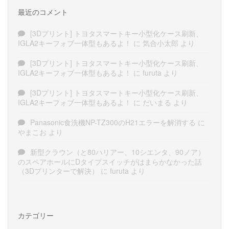
最近のコメント
[3Dプリント] トヨタスマートキー小型化ケース刷新、
IGLA2キーフォブ一体型もあるよ！
に
気合小太郎
より
[3Dプリント] トヨタスマートキー小型化ケース刷新、
IGLA2キーフォブ一体型もあるよ！
に
furuta
より
[3Dプリント] トヨタスマートキー小型化ケース刷新、
IGLA2キーフォブ一体型もあるよ！
に
だいまる
より
Panasonic食洗機NP-TZ300のH21エラーを解消する
に
やまこお
より
新型クラウン（と80ハリアー、10シエンタ、90ノア）
のスペアホールにDタイプスイッチがはまらかなかった話
（3Dプリンターで解決）
に
furuta
より
カテゴリー