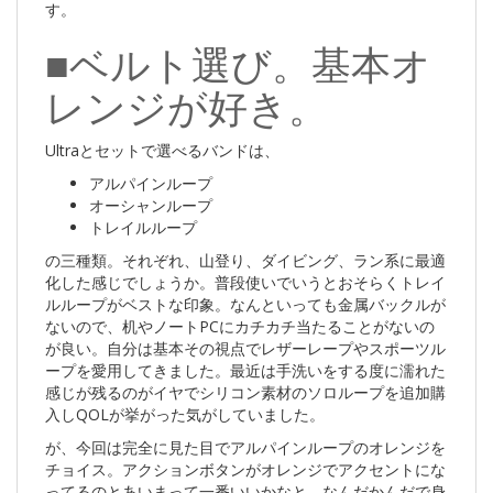
す。
■ベルト選び。基本オ
レンジが好き。
Ultraとセットで選べるバンドは、
アルパインループ
オーシャンループ
トレイルループ
の三種類。それぞれ、山登り、ダイビング、ラン系に最適
化した感じでしょうか。普段使いでいうとおそらくトレイ
ルループがベストな印象。なんといっても金属バックルが
ないので、机やノートPCにカチカチ当たることがないの
が良い。自分は基本その視点でレザーレープやスポーツル
ープを愛用してきました。最近は手洗いをする度に濡れた
感じが残るのがイヤでシリコン素材のソロループを追加購
入しQOLが挙がった気がしていました。
が、今回は完全に見た目でアルパインループのオレンジを
チョイス。アクションボタンがオレンジでアクセントにな
ってるのとあいまって一番いいかなと。なんだかんだで身