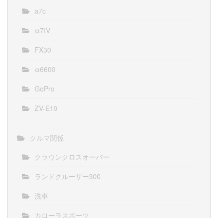
a7c
α7IV
FX30
α6600
GoPro
ZV-E10
クルマ関係
クラウンクロスオーバー
ランドクルーザー300
洗車
カローラスポーツ