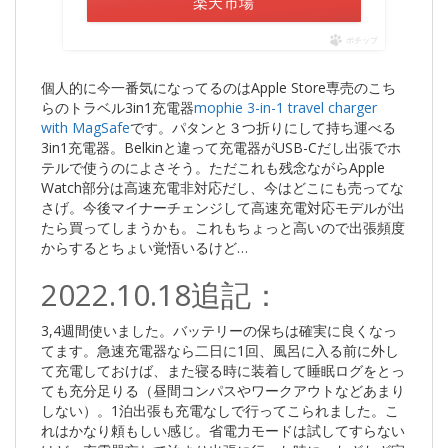
楽天市場
ポチップ
個人的に今一番気になってるのはApple Store専売のこち
らのトラベル3in1充電器
mophie 3-in-1 travel charger
with MagSafe
です。パタンと３つ折りにして持ち運べる
3in1充電器。Belkinと違って充電器がUSB-Cだし出張でホ
テルで使うのによさそう。ただこれも残念ながらApple
Watch部分は高速充電非対応だし、今はどこにも売ってな
さげ。今後マイナーチェンジして高速充電対応モデルが出
たら買ってしまうかも。これもちょっと高いので出張頻度
からするとちょい覚悟いるけど…
2022.10.18追記：
3,4週間使いました。バッテリーの保ちは確実に良くなっ
てます。急速充電器なら二日に1回、風呂に入る前に外し
て充電しておけば、また寝る時に装着して睡眠ログをとっ
ても充分足りる（昼間コンパスやワークアウトなどあまり
しない）。1泊出張も充電なしで行ってこられました。こ
れはかなり頼もしい感じ。省電力モードは試してすらない