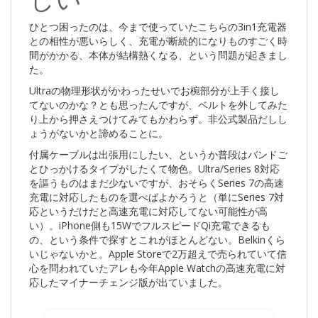
ひとつ困ったのは、今まで使っていたこちらの3in1充電器
との相性が悪いらしく、充電が断続的になりものすごく時
間がかかる、本体が結構熱くなる、という問題が起きまし
た。
Ultraの物理形状がかわったせいでお椀部分が上手く接し
てないのかな？とも思ったんですが、ベルトを外してみた
り上から押さえつけてみてもかわらず。非公式製品だしし
ょうがないかと諦めることに。
付属ケーブルは出張用にしたい、というか普段はバンドご
とひっかけるタイプがしたくて物色。Ultra/Series 8対応
を謳うものはまだ少ないですが、おそらくSeries 7の高速
充電に対応したものを選べばよかろうと（単にSeries 7対
応というだけだと高速充電に対応してない可能性が高
い）。iPhone側も15WでフルスピードQi充電できるも
の、という条件で探すとこれがほとんどない。Belkinくら
いじゃないかと。Apple Storeで2万超えで売られていて信
心を問われていたアレも今年Apple Watchの高速充電に対
応したマイナーチェンジ版が出ていました。