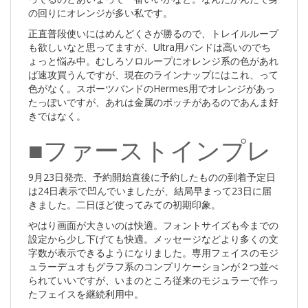
の回りにオレンジが多い私です。
正直普段使いにはめんどくさが勝るので、トレイルループ
も欲しいなと思ってますが、Ultra用バンドは高いのでち
ょっと悩み中。むしろソロループにオレンジ系の色があれ
ば速攻買うんですが、現在のラインナップにはこれ、って
色がなく。スポーツバンドのHermes用でオレンジがあっ
たっぽいですが、あれは金属のポッチがあるのであんま好
きではなく。
■ファーストインプレ
9月23日発売、予約開始直後に予約したものの到着予定日
は24日表示で凹んでいましたが、結局早まって23日に届
きました。二日ほど使ってみての初期印象。
やはり画面が大きいのは快適。フォントサイズも今までの
設定から少し下げても快適。メッセージなどより多くの文
字数が表示できるようになりました。専用フェイスのモジ
ュラーデュオもグラフ系のコンプリケーションが２つ並べ
られていいですが、いまのところ従来のモジュラーで作っ
たフェイスを継続利用中。