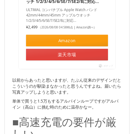
ッチ 1/2/3/4/5/6/SE/7/SE2/8に対応…
ULTIMAL コンパチブル Apple Watch バンド
42mm/44mm/45mm アップルウオッチ
1/2/3/4/5/6/SE/7/SE2/8に対応…
¥2,499
（2026/08/08 04:58時点 | Amazon調べ）
Amazon
楽天市場
ポチップ
以前からあったと思いますが、たぶん従来のデザインだと
こういうのが馴染まなかったと思うんですよね。届いたら
写真アップしようと思います。
単体で買うと1.5万もするアルパインループですがアルパ
イン（高山）に挑む時のために温存かなー。
■高速充電の要件が厳
しい