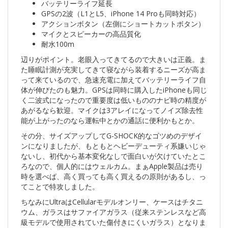
バッテリーライフ延長
GPSの2波（L1とL5、iPhone 14 Proも同時対応）
アクションボタン（左側にショートカットボタン）
マイクとスピーカーの高品質化
耐水100m
辺りがポイント。老眼入ってきてるので大きいは正義。ま
た睡眠計測が充実してきて寝ながら装着するニーズが高ま
って来ているので、急速充電に加えてバッテリーライフ自
体が伸びたのも魅力。GPSは同時に購入したiPhoneも同じ
く二波式になったので重要度は低いもののナビ時の精度が
あがるなら歓迎。マイクは3アレイになってノイズ除去性
能が上がったのなら運転中とかの通話に便利かもとか。
その分、サイズアップしてG-SHOCK的なゴツめのデザイ
ンになりましたが、もともとヘビーデューティ系嫌いじゃ
ないし、初代から基本変化なしで面白いが欠けていたとこ
ろなので、個人的にはウェルカム。まぁApple製品は売り
時を選べば、高く買っても高く買えるの原則があるし、っ
てことで特攻しました。
ちなみにUltraはCellularモデルオンリー、ケースはチタニ
ウム、ガラスはサファイアガラス（従来ステンレスなど高
級モデルで使用されていた傷付きにくいガラス）となりま