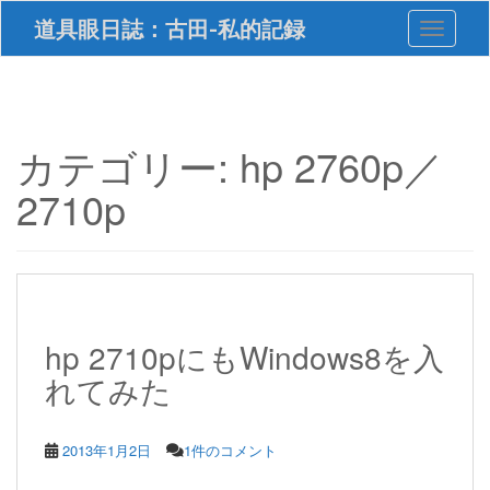
S
道具眼日誌：古田-私的記録
Toggle 
k
i
p
t
o
m
カテゴリー:
hp 2760p／
a
i
2710p
n
c
o
n
t
e
n
hp 2710pにもWindows8を入
t
れてみた
2013年1月2日
1件のコメント