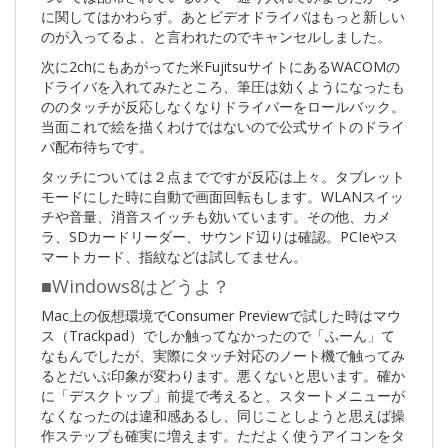
に関してはかわらず。あとビデオドライバはもっと新しい
のが入ってるよ、と言われたのでキャンセルしました。
次に2chにもあがってた米FujitsuサイトにあるWACOMの
ドライバを入れてみたところ、筆圧は効くようになったも
ののタッチが反応しなくなりドライバーをロールバック。
当面これで絵を描くわけではないので公式サイトのドライ
バ配布待ちです。
タッチについては２点までですが反応は上々。タブレット
モードにした時に自動で画面回転もします。WLANスイッ
チや音量、消音スイッチも効いています。その他、カメ
ラ、SDカードリーダー、サウンド辺りは確認。PCIeやス
マートカード、指紋などは試してません。
■Windows8はどうよ？
Mac上の仮想環境でConsumer Previewで試した時はマウ
ス（Trackpad）でしか触ってなかったので「ふーん」て
なもんでしたが、実際にタッチ対応のノート機で触ってみ
るとだいぶ印象が変わります。悪くないと思います。確か
に「デスクトップ」前提で考えると、スタートメニューが
なくなったのは違和感あるし、同じことしようと思えば操
作ステップも確実に増えます。ただよく使うアイコンをタ