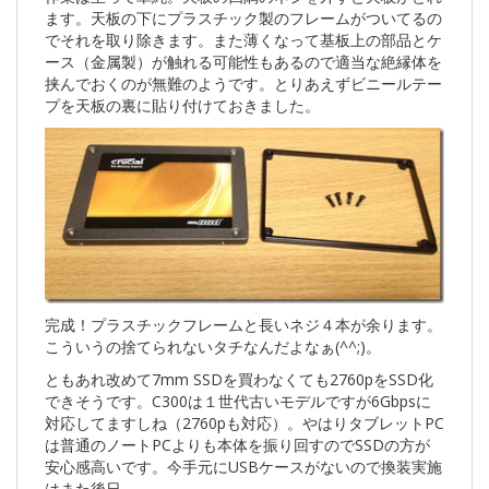
ます。天板の下にプラスチック製のフレームがついてるの
でそれを取り除きます。また薄くなって基板上の部品とケ
ース（金属製）が触れる可能性もあるので適当な絶縁体を
挟んでおくのが無難のようです。とりあえずビニールテー
プを天板の裏に貼り付けておきました。
完成！プラスチックフレームと長いネジ４本が余ります。
こういうの捨てられないタチなんだよなぁ(^^;)。
ともあれ改めて7mm SSDを買わなくても2760pをSSD化
できそうです。C300は１世代古いモデルですが6Gbpsに
対応してますしね（2760pも対応）。やはりタブレットPC
は普通のノートPCよりも本体を振り回すのでSSDの方が
安心感高いです。今手元にUSBケースがないので換装実施
はまた後日。