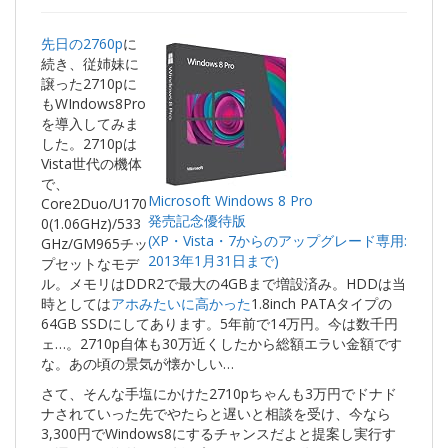
先日の2760p
に
続き、従姉妹に
譲った2710pに
もWIndows8Pro
を導入してみま
した。2710pは
Vista世代の機体
で、
Microsoft Windows 8 Pro
Core2Duo/U170
発売記念優待版
0(1.06GHz)/533
(XP・Vista・7からのアップグレード専用:
GHz/GM965チッ
2013年1月31日まで)
プセットなモデ
ル。メモリはDDR2で最大の4GBまで増設済み。HDDは当
時としては
アホみたいに高かった
1.8inch PATAタイプの
64GB SSDにしてあります。5年前で14万円。今は数千円
ェ…。2710p自体も30万近くしたから総額エラい金額です
な。あの頃の景気が懐かしい…
さて、そんな手塩にかけた2710pちゃんも3万円でドナド
ナされていった先でやたらと遅いと相談を受け、今なら
3,300円でWindows8にするチャンスだよと提案し実行す