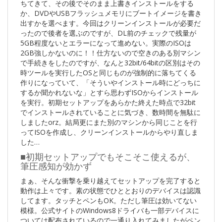
ちてきて、その後でそのまま上書きインストールをする
か、DVDやUSBフラッシュメモリにブートイメージを書き
出すかを選べます。今回はクリーンインストールが必要だ
ったので後者を選ぶのですが、DL前のチェックで残量が
5GB程度ないとエラーになって進めない。実際のISOは
2GB強しかないのに！！仕方ないので空きのある別マシン
で手続きをしたのですが、なんと32bit/64bitの区別はその
時ツールを実行したOSと同じものが強制的に落ちてくる
作りになっていて、「そういやインストール時にどっちに
するか聞かれないな」とすら思わずISOからインストール
を実行。初期セットアップをあらかた終えた時点で32bit
でインストールされていることに気づき、数時間を無駄に
しましたorz。結局更にまた別のマシンから同じことを行
ってISOを作成し、クリーンインストールからやり直しま
した…
■初期セットアップでもそこそこ使えるが、
筆圧感知が効かず
まぁ、そんな衝撃を乗り越えてセットアップを完了すると
動作は上々です。素の状態でひととおりのデバイスは認識
してます。タッチとペンもOK。ただし筆圧は効いてない
模様。公式サイトのWindows8ドライバも一部デバイスに
ついては配布されているので一通り入れてみましたがペン