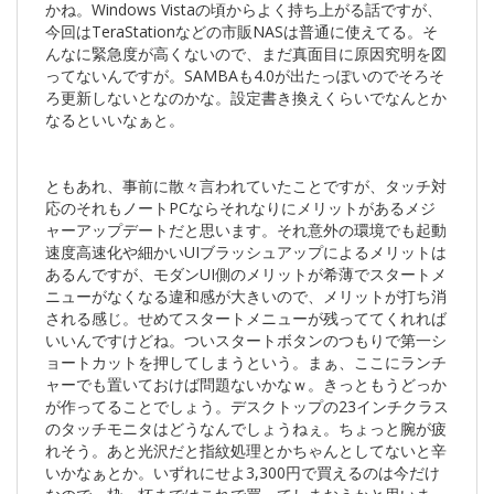
かね。Windows Vistaの頃からよく持ち上がる話ですが、
今回はTeraStationなどの市販NASは普通に使えてる。そ
んなに緊急度が高くないので、まだ真面目に原因究明を図
ってないんですが。SAMBAも4.0が出たっぽいのでそろそ
ろ更新しないとなのかな。設定書き換えくらいでなんとか
なるといいなぁと。
ともあれ、事前に散々言われていたことですが、タッチ対
応のそれもノートPCならそれなりにメリットがあるメジ
ャーアップデートだと思います。それ意外の環境でも起動
速度高速化や細かいUIブラッシュアップによるメリットは
あるんですが、モダンUI側のメリットが希薄でスタートメ
ニューがなくなる違和感が大きいので、メリットが打ち消
される感じ。せめてスタートメニューが残っててくれれば
いいんですけどね。ついスタートボタンのつもりで第一シ
ョートカットを押してしまうという。まぁ、ここにランチ
ャーでも置いておけば問題ないかなｗ。きっともうどっか
が作ってることでしょう。デスクトップの23インチクラス
のタッチモニタはどうなんでしょうねぇ。ちょっと腕が疲
れそう。あと光沢だと指紋処理とかちゃんとしてないと辛
いかなぁとか。いずれにせよ3,300円で買えるのは今だけ