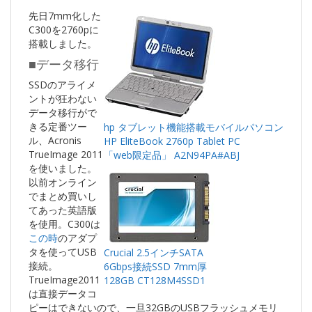
先日7mm化した
C300を2760pに
搭載しました。
■データ移行
SSDのアライメ
ントが狂わない
データ移行がで
きる定番ツー
hp タブレット機能搭載モバイルパソコン
ル、Acronis
HP EliteBook 2760p Tablet PC
TrueImage 2011
「web限定品」 A2N94PA#ABJ
を使いました。
以前オンライン
でまとめ買いし
てあった英語版
を使用。C300は
この時
のアダプ
タを使ってUSB
Crucial 2.5インチSATA
接続。
6Gbps接続SSD 7mm厚
TrueImage2011
128GB CT128M4SSD1
は直接データコ
ピーはできないので、一旦32GBのUSBフラッシュメモリ