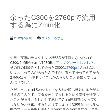
余ったC300を2760pで流用
する為に7mm化
2012年5月8日
コメントをする
先日、実家のデスクトップ機SSDが手狭になったので
C300/64GBからm4/128GBに
アップグレードしました
。
その時の目論みとして余ったC300は
2760p
に入れればい
いよね、ってのがあったんですが、買って帰ってきてから
2760pは7mm厚ドライブしか入らないことを知ってしょ
んぼりでした。
ただ、Mac mini Serverにm4を入れた時も微妙に厚みがあ
りすぎて入らず、フタを外して入れるという荒技を行使し
たことがあり、もしかしてあれで7mm厚相当になってや
しないかと検索。するとどうでしょう！C300もm4も真ん
中のフレームを取り外せば9.5mm厚->7mm厚にクラスチ