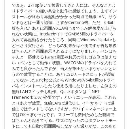
でまぁ、2710p使いで検索してきた人には、そんなことよ
りドライバーの揃い具合と動作の感触でしょう。まずイン
ストールが終わり再起動がかかった時点で無線LAN、サウ
ンドなどは一通り認識。さすがCentrino機。ただ、64bit
版を入れたあとは画面がXGA相当までしか解像度が上げら
れない状態に。IntelのサイトでGM965用のドライバーを
入れて再起動をかけたところ、同時にWindows Updateも
どっさり実行され、どっちの効果かは不明ですが再起動後
はちゃんと全画面表示されるようになりました。ペンはち
ゃんと一応使えるものの筆圧やお尻の消しゴム側は使えな
い（ペンとして動作）状態。WACOMのドライバを入れて
みても良かったんですが、当人が筆圧ないほうがいいとい
うので放置することに。あとはSDカードスロットが認識
してなかったのでhp公式からWindows7/64bit用のドライ
バをインストールしたら使える用になりました。左側面の
無線LANスイッチも動作。Quickボタンは「.NET
Framework 2.0が必要です」というエラーが表示。これも
とりあえず放置。無線LANは通信OK。イーサネットは通
信まではテストしてないですが、デバイスマネージャー上
ではOKっぽかったです。スリープも数回ためした範囲で
はちゃんと起きてくる。後気になったのはタブレットモー
ドにしても自動で画面回転しなかった辺りかな。このあた