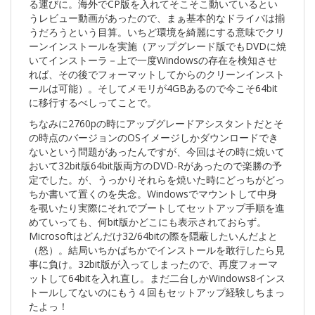
る運びに。海外でCP版を入れてそこそこ動いているとい
うレビュー動画があったので、まぁ基本的なドライバは揃
うだろうという目算。いちど環境を綺麗にする意味でクリ
ーンインストールを実施（アップグレード版でもDVDに焼
いてインストーラ－上で一度Windowsの存在を検知させ
れば、その後でフォーマットしてからのクリーンインスト
ールは可能）。そしてメモリが4GBあるので今こそ64bit
に移行するべしってことで。
ちなみに2760pの時にアップグレードアシスタントだとそ
の時点のバージョンのOSイメージしかダウンロードでき
ないという問題があったんですが、今回はその時に焼いて
おいて32bit版64bit版両方のDVD-Rがあったので楽勝の予
定でした。が、うっかりそれらを焼いた時にどっちがどっ
ちか書いて置くのを失念。Windowsでマウントして中身
を覗いたり実際にそれでブートしてセットアップ手順を進
めていっても、何bit版かどこにも表示されておらず。
Microsoftはどんだけ32/64bitの際を隠蔽したいんだよと
（怒）。結局いちかばちかでインストールを敢行したら見
事に負け。32bit版が入ってしまったので、再度フォーマ
ットして64bitを入れ直し。まだ二台しかWindows8インス
トールしてないのにもう４回もセットアップ経験しちまっ
たよっ！