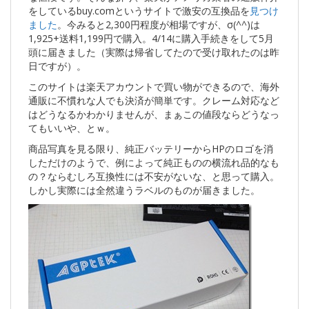
をしているbuy.comというサイトで激安の互換品を
見つけ
ました
。今みると2,300円程度が相場ですが、σ(^^)は
1,925+送料1,199円で購入。4/14に購入手続きをして5月
頭に届きました（実際は帰省してたので受け取れたのは昨
日ですが）。
このサイトは楽天アカウントで買い物ができるので、海外
通販に不慣れな人でも決済が簡単です。クレーム対応など
はどうなるかわかりませんが、まぁこの値段ならどうなっ
てもいいや、とｗ。
商品写真を見る限り、純正バッテリーからHPのロゴを消
しただけのようで、例によって純正ものの横流れ品的なも
の？ならむしろ互換性には不安がないな、と思って購入。
しかし実際には全然違うラベルのものが届きました。