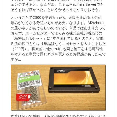
ェンジできると。なんだよ、じゃぁMac mini Serverでも
そうすれば良かった。というかそのうちやりなおそう。
ということでC300を早速7mm化。天板を止めるネジが、
厚みがなくなる分短いものが必要になります。M2x4mm
の皿小ネジがあうらしいのですが、単品ではあまり売って
おらず、ホームセンターでよくみる株式会社八幡ねじの
「精密ねじ Eセット」に4本含まれているとのこと。実際
近所の店でもやはり単品はなく、同セットを入手しました
（200円）。将来的に他のm4にも同じ施工をする可能性
を考えると単品で同じネジを買えるとお得感があったんで
すが…
作業は至って単純。天板の四隅のネジを外すと天板がとれ