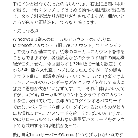
中にドンと出なくなったのもいいなぁ。右上に通知パネル
が出て、それをタッチしてはじめて動作の選択肢が出る感
じ。タッチ対応ばかりが取りざたされてますが、細かいと
ころが色々と正統進化してるなと感じます。
・気になる点
Windows8は従来のローカルアカウントのかわりに
Microsoftアカウント（旧Liveアカウント）でサインイン
して使うのが基本です。従来のローカルアカウントを作る
こともできますが、各種設定などのクラウド経由の同期機
能が使えません。今回図らずも32bit版で一通り設定して
から64bit版を入れ直すハメになったんですが、その際も
クラウド側に一部設定が残っていてちょっとだけ楽できま
した。メールやカレンダーなどがクラウド依存してる人に
は更に恩恵が大きいいはずです。で、それ自体はいいんで
すが、σ(^^)はローカルアカウントとクラウドのアカウン
トを使い分けていて、長年PCにログインするパスワード
ではないパスワードを使ってログインするというのがどう
にも慣れません。パスワードを統一すればいいんですが、
やはりローカルでしか使わない最重要パスワードをクラウ
ドでも共用するのは抵抗があって…
後は自宅LinuxサーバーのSambaにつなげられない点です