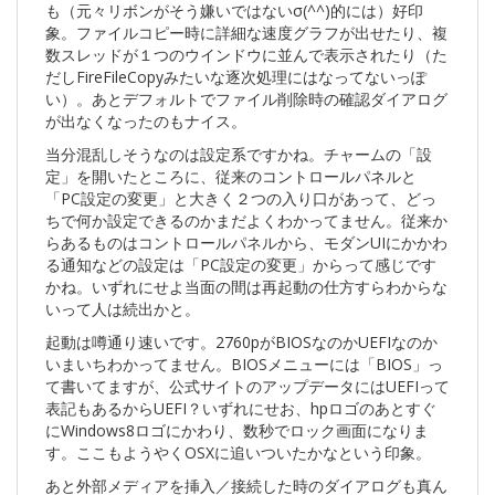
も（元々リボンがそう嫌いではないσ(^^)的には）好印
象。ファイルコピー時に詳細な速度グラフが出せたり、複
数スレッドが１つのウインドウに並んで表示されたり（た
だしFireFileCopyみたいな逐次処理にはなってないっぽ
い）。あとデフォルトでファイル削除時の確認ダイアログ
が出なくなったのもナイス。
当分混乱しそうなのは設定系ですかね。チャームの「設
定」を開いたところに、従来のコントロールパネルと
「PC設定の変更」と大きく２つの入り口があって、どっ
ちで何か設定できるのかまだよくわかってません。従来か
らあるものはコントロールパネルから、モダンUIにかかわ
る通知などの設定は「PC設定の変更」からって感じです
かね。いずれにせよ当面の間は再起動の仕方すらわからな
いって人は続出かと。
起動は噂通り速いです。2760pがBIOSなのかUEFIなのか
いまいちわかってません。BIOSメニューには「BIOS」っ
て書いてますが、公式サイトのアップデータにはUEFIって
表記もあるからUEFI？いずれにせお、hpロゴのあとすぐ
にWindows8ロゴにかわり、数秒でロック画面になりま
す。ここもようやくOSXに追いついたかなという印象。
あと外部メディアを挿入／接続した時のダイアログも真ん