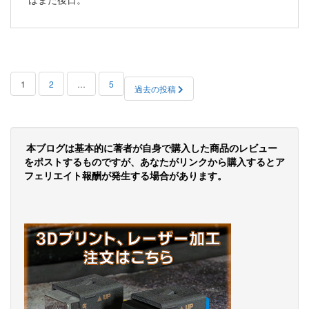
投
1
2
…
5
過去の投稿
稿
の
ペ
本ブログは基本的に著者が自身で購入した商品のレビュー
をポストするものですが、あなたがリンクから購入するとア
ー
フェリエイト報酬が発生する場合があります。
ジ
送
り