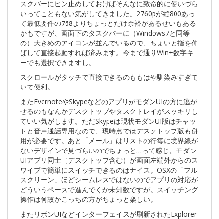
スクバーにピン止めしておけばそんなに致命的に使いづら
いってこともない気がしてきました。2760pが縦800あっ
て最低要件の768よりちょっとだけ余裕があるせいもある
かもですが、画面下のタスクバーに（Windows7と同等
の）大きめのアイコンが並んでいるので、ちょいと指を伸
ばして直接起動すれば済みます。今まで通りWin+数字キ
ーでも選択できますし。
スクロールがタッチで直接できるのももはや馴染みすぎて
いて便利。
またEvernoteやSkypeなどのアプリがモダンUIの方に逃が
せるのもなんかデスクトップやタスクトレイがスッキリし
ていい気がします。ただSkypeは現状モダンUI版はチャッ
トと音声通話専用なので、現時点ではデスクトップ版も併
用が必要です。あと「メール」はリストの行毎に境界線が
ないデザインで見づらいのでちょっと…って感じ。モダン
UIアプリ同士（デスクトップ含む）が画面左端外からのス
ワイプで簡単にスイッチできるのはナイス。OSXの「フル
スクリーン」ほどシームレスではないのでアプリの対応が
どういうペースで進んでくか未知数ですが。スイッチング
操作は何故かこっちの方がちょっと楽しい。
またリボンUIなどインターフェイスが刷新されたExplorer