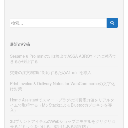
検
索:
最近の投稿
Sesame 6 Pro miniの3Hz検出でASSA ABROYドアに対応で
きるか検証する
突発の注文増加に対応するためA1 miniを導入
Print Invoice & Delivery Notes for WooCommerceの文字化
け対策
Home Assistantでスマートプラグの消費電力値をリアルタ
イムで取得する（M5 StackによるBluetoothプロキシを導
入）
3DプリントアイテムのWebショップにモデルをグリグリ回
せるギミックをつける。盗用もある程度防ぐ。