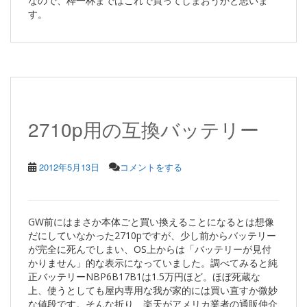
なので、枠一杯まではこれで買ってしまおうかと思いま
す。
2710p用の互換バッテリー
2012年5月13日
コメントをする
GW前にはまさか本体ごと買い換えることになるとは想像
だにしていなかった2710pですが、少し前からバッテリー
が完全に死んでしまい、OS上からは「バッテリーが見付
かりません」的な表示になっていました。調べてみると純
正バッテリーNBP6B17B1は1.5万円ほど。ほぼ死蔵な
上、使うとしても屋内専用な我が家的には買い直すか微妙
な値段です。そんな折り、楽天がアメリカ業者の通販仲介