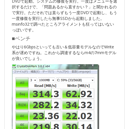
DVDで起動。システムの修復を実行。一度はメニューを選
択するだけで、「問題あるから直すかい？」と聞かれるの
で実行。ただそれでは直らずもう一度DVDで起動し、もう
一度修復を実行したら無事SSDから起動しました。
msinfo32で調べたところアライメントも狂ってはいない
っぽいです。
■ベンチ
やはり6Gbpsといっても古い＆低容量モデルなのでWrite
系が遅めですね。これから調達するならm4の7mmモデル
が良いでしょう。