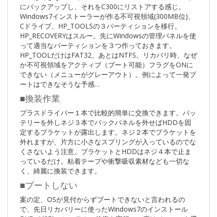
にバックアップし、それをC300にリストアする感じ。
Windows7インストーラーが作る不可視領域(300MB位)、
Cドライブ、HP_TOOLSの３パーティションを移行。
HP_RECOVERYはスルー。先にWindowsの管理パネルを使
って適当なパーティションを３つ作っておきます。
HP_TOOLだけはFAT32、あとはNTFS。リカバリ時、なぜ
か不可視領域をアクティブ（ブート可能）フラグをONに
できない（メニューがグレーアウト）。例によって一発ブ
ートはできなそうな予感…
■換装作業
プラスドライバー１本で比較的簡単に交換できます。バッ
テリーを外しネジ３本でバックパネルを外せばHDDを固
定するブラケットが露出します。ネジ２本でブラケットを
外れますが、片方に小さなスプリングが入っているのでな
くさないよう注意。ブラケットとHDDはネジ４本で止ま
っているだけ。粘着テープや衝撃吸収素材なども一切な
く、綺麗に換装できます。
■ブートしない
案の定、OSが見付からずブートできないと言われるの
で、先日リカバリーに使ったWindows7のインストール