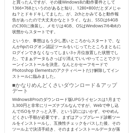
と買ったんですが、その後Windows8の動作要件として
1366×768というのがあると知り、1280×800だとダメじゃ
ね？とドキドキしてました。が、2chとかみてると動作報
告があったので大丈夫かなとトライ。なお、SSDは64GB
のC300に換装し、メモリは4GB、OSはWindows7/64bitの
状態からスタートです。
というか、事態はもう少し悪いところからスタートで、な
んかhpのログオン認証ツールをいじってたところまともに
ログインできなくなってしまい3ヶ月位放置した状態でし
た。でまぁデータもさっぱり消えていいやってことでクリ
ーンインストールを決意。なんとかセーフモードで
Photoshop Elementsのアクティベートだけ解除してイン
ストールに臨みました。
■かなりめんどくさいダウンロード＆アップ
デート
Widnows8Proのダウンロード版UPGライセンスは1月まで
3,300円と非常にリーズナブルなんですが、Webで申し込
んでISOをサクっと入手、という訳にはいかず、ややめん
どくさい手順が必要です。まずはアップグレード診断ツー
ルをインストールし、互換性チェックをパスした後、その
ツール上で決済手続き、そのままインストールデータが落