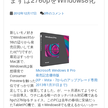
2012年12月17日
2件のコメント
新しいモノ好き
でWindows95か
98の辺りから発
売日買いして来
たσ(^^)ですが、
最近はすっかり
Mac派で、
Windows8は仮
Microsoft Windows 8 Pro
想環境で
発売記念優待版
Consumer
(XP・Vista・7からのアップグレード専用:
Previewを触った
2013年1月31日まで)
位ですっかり満
足してしまい放置してました。が、一ヶ月遅れてようやく
一台目導入、ウチにある唯一のタッチパネル対応機である
hpの2760pをチョイス。このPCは去年の春頃に安値だっ
たTabletPC機で、追々Windows8でも使えるからいっかー