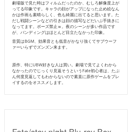
劇場版で見た時はフィルムだったのか、むしろ解像度上が
ってる印象です。キャラの顔がアップになった止め絵なん
かは作画も素晴らしく、色も綺麗に出てると思います。た
だし戦闘シーンなどの引きは顔の描写などだいぶ手抜きに
なってます。ポーズ禁止ｗ。夜のシーンが多い作品です
が、バンディングはほとんど目立たなかった印象。
音質はBGM、効果音とも低音がかなり強くてサブウーフ
ァーいらずでズンズン来ます。
原作、特にUBW好きな人は買い。劇場で見てよくわから
なかったのでじっくり見返そうというFate初心者は、たぶ
ん何度見返してもわからないので素直に原作ゲームをプレ
イするのをオススメします。
Fate/stay night Blu-ray Box