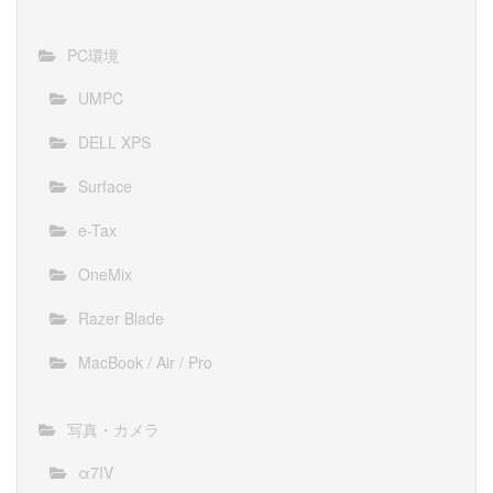
PC環境
UMPC
DELL XPS
Surface
e-Tax
OneMix
Razer Blade
MacBook / Air / Pro
写真・カメラ
α7IV