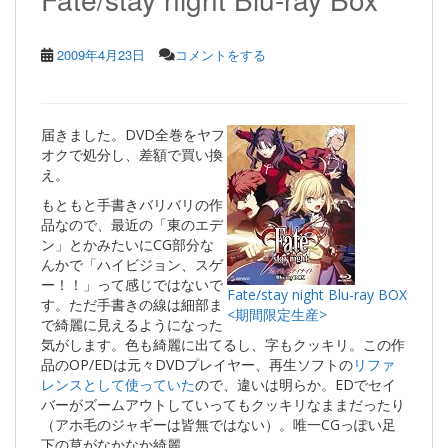
2009年4月23日
コメントをする
届きました。DVD全巻をヤフ
オクで処分し、差額で買い換
え。
もともと手書きバリバリの作
品なので、最近の「東のエデ
ン」とかみたいにCG部分な
んかで「ハイビジョン、スゲ
ー！！」って感じではないで
Fate/stay night Blu-ray BOX
す。ただ手書きの線は細部ま
<期間限定生産>
で綺麗に見えるようになった
気がします。色も綺麗に出てるし、字もクッキリ。この作
品のOP/EDは元々DVDプレイヤー、再生ソフトの
リファ
レンスとして使っていた
ので、違いは明らか。EDでセイ
バーがズームアウトしていってもクッキリなままだったり
（アホ毛のジャギーは皆無ではない）。唯一CGっぽい足
下の草がなかなか綺麗。