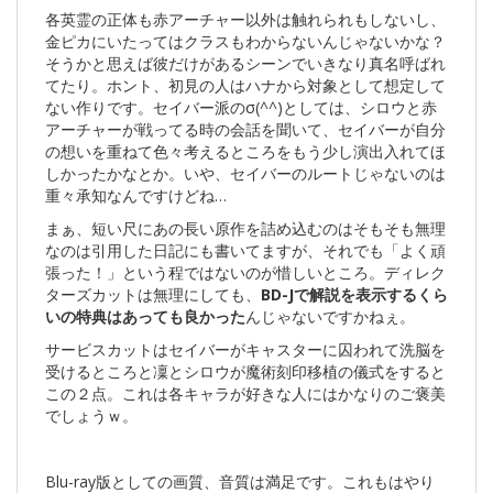
各英霊の正体も赤アーチャー以外は触れられもしないし、
金ピカにいたってはクラスもわからないんじゃないかな？
そうかと思えば彼だけがあるシーンでいきなり真名呼ばれ
てたり。ホント、初見の人はハナから対象として想定して
ない作りです。セイバー派のσ(^^)としては、シロウと赤
アーチャーが戦ってる時の会話を聞いて、セイバーが自分
の想いを重ねて色々考えるところをもう少し演出入れてほ
しかったかなとか。いや、セイバーのルートじゃないのは
重々承知なんですけどね…
まぁ、短い尺にあの長い原作を詰め込むのはそもそも無理
なのは引用した日記にも書いてますが、それでも「よく頑
張った！」という程ではないのが惜しいところ。ディレク
ターズカットは無理にしても、
BD-Jで解説を表示するくら
いの特典はあっても良かった
んじゃないですかねぇ。
サービスカットはセイバーがキャスターに囚われて洗脳を
受けるところと凜とシロウが魔術刻印移植の儀式をすると
この２点。これは各キャラが好きな人にはかなりのご褒美
でしょうｗ。
Blu-ray版としての画質、音質は満足です。これもはやり