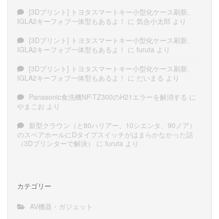
[3Dプリント] トヨタスマートキー小型化ケース刷新、
IGLA2キーフォブ一体型もあるよ！
に
気合小太郎
より
[3Dプリント] トヨタスマートキー小型化ケース刷新、
IGLA2キーフォブ一体型もあるよ！
に
furuta
より
[3Dプリント] トヨタスマートキー小型化ケース刷新、
IGLA2キーフォブ一体型もあるよ！
に
だいまる
より
Panasonic食洗機NP-TZ300のH21エラーを解消する
に
やまこお
より
新型クラウン（と80ハリアー、10シエンタ、90ノア）
のスペアホールにDタイプスイッチがはまらかなかった話
（3Dプリンターで解決）
に
furuta
より
カテゴリー
AV機器・ガジェット