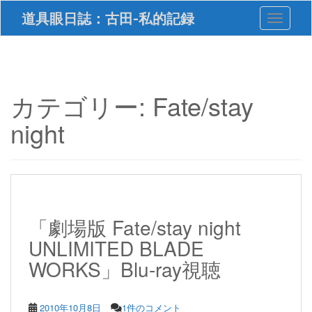
S
道具眼日誌：古田-私的記録
Toggle 
k
i
p
t
o
m
カテゴリー:
Fate/stay
a
i
night
n
c
o
n
t
e
n
「劇場版 Fate/stay night
t
UNLIMITED BLADE
WORKS」Blu-ray視聴
2010年10月8日
1件のコメント