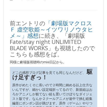
前エントリの
「劇場版マクロス
Ｆ 虚空歌姫～イツワリノウタヒ
メ～」感想
に続き、「劇場版
Fate/stay night UNLIMITED
BLADE WORKS」も視聴したので
こちらも感想をば。
同様に劇場版視聴時のmixi日記から。
駆
どこの感想ブログ記事を見ても同じなんだけど、
け足すぎっ！
原作がめたくそに長いので２時間に納める以上仕方な
いんですが、細かい設定端折ってるので、新規組はお
ろかアニメしか観てない組も置いてけぼりなダイジェ
スト版です。なんか２クールアニメが途中で挟む総集
編並にポンポン話が跳びます。原作（ゲーム）やりつ