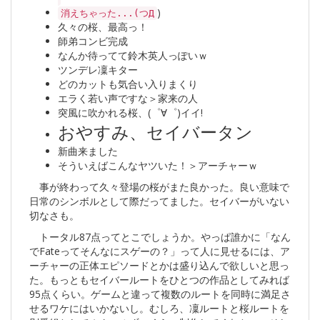
)
消えちゃった...(つД
久々の桜、最高っ！
師弟コンビ完成
なんか待ってて鈴木英人っぽいｗ
ツンデレ凜キター
どのカットも気合い入りまくり
エラく若い声ですな＞家来の人
突風に吹かれる桜、(゜∀゜)イイ!
おやすみ、セイバータン
新曲来ました
そういえばこんなヤツいた！＞アーチャーｗ
事が終わって久々登場の桜がまた良かった。良い意味で
日常のシンボルとして際だってました。セイバーがいない
切なさも。
トータル87点ってとこでしょうか。やっぱ誰かに「なん
でFateってそんなにスゲーの？」って人に見せるには、ア
ーチャーの正体エピソードとかは盛り込んで欲しいと思っ
た。もっともセイバールートをひとつの作品としてみれば
95点くらい。ゲームと違って複数のルートを同時に満足さ
せるワケにはいかないし。むしろ、凜ルートと桜ルートを