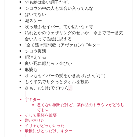
でも絵は良い調子だぞ。
シロウの中の人も気合い入ってんな
はいてない
泥スゲー
吹っ飛ぶセイバー。てか広いな＞寺
汚れとかのウェザリングのせいか、今までで一番気
合い入ってる絵に思える
“全て遠き理想郷（アヴァロン）”キター
シロウ復活
鎧消えてる
良い死に顔だｗ＞金ぴか
麻婆も
オレもセイバーの髪をかきあげたい(;´Д｀)
もう平気でサクっとタオルを投影
さぁ、お別れです(つД
)
字キター
悪くない演出だけど、某作品のトラウマがどうし
てもｗ
そして聖杯を破壊
髪がおりた
イリヤがどっかいった
最後にひとつだけ、キター