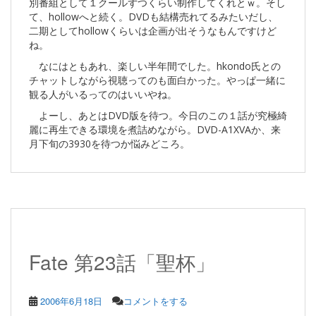
別番組として１クールずつくらい制作してくれとｗ。そし
て、hollowへと続く。DVDも結構売れてるみたいだし、
二期としてhollowくらいは企画が出そうなもんですけど
ね。
なにはともあれ、楽しい半年間でした。hkondo氏との
チャットしながら視聴ってのも面白かった。やっぱ一緒に
観る人がいるってのはいいやね。
よーし、あとはDVD版を待つ。今日のこの１話が究極綺
麗に再生できる環境を煮詰めながら。DVD-A1XVAか、来
月下旬の3930を待つか悩みどころ。
Fate 第23話「聖杯」
2006年6月18日
コメントをする