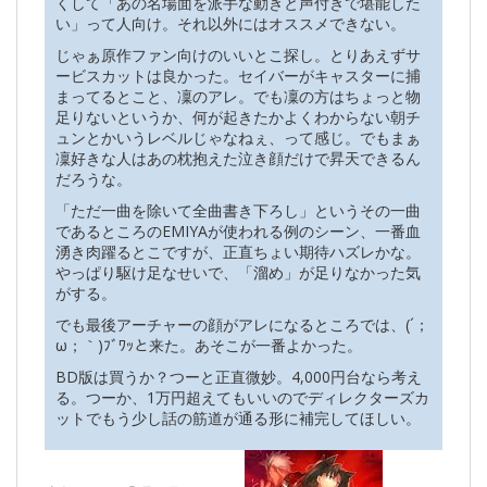
くして「あの名場面を派手な動きと声付きで堪能した
い」って人向け。それ以外にはオススメできない。
じゃぁ原作ファン向けのいいとこ探し。とりあえずサ
ービスカットは良かった。セイバーがキャスターに捕
まってるとこと、凜のアレ。でも凜の方はちょっと物
足りないというか、何が起きたかよくわからない朝チ
ュンとかいうレベルじゃなねぇ、って感じ。でもまぁ
凜好きな人はあの枕抱えた泣き顔だけで昇天できるん
だろうな。
「ただ一曲を除いて全曲書き下ろし」というその一曲
であるところのEMIYAが使われる例のシーン、一番血
湧き肉躍るとこですが、正直ちょい期待ハズレかな。
やっぱり駆け足なせいで、「溜め」が足りなかった気
がする。
でも最後アーチャーの顔がアレになるところでは、(´；
ω；｀)ﾌﾞﾜｯと来た。あそこが一番よかった。
BD版は買うか？つーと正直微妙。4,000円台なら考え
る。つーか、1万円超えてもいいのでディレクターズカ
ットでもう少し話の筋道が通る形に補完してほしい。