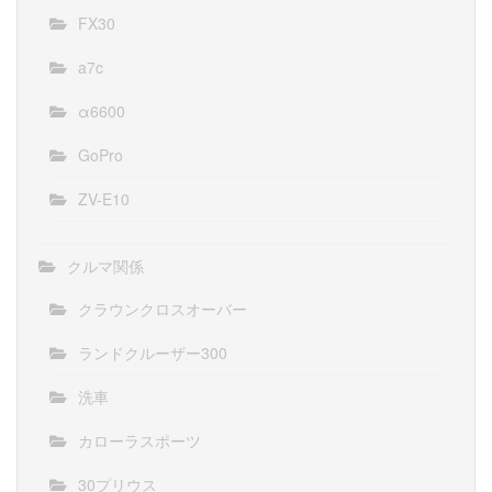
FX30
a7c
α6600
GoPro
ZV-E10
クルマ関係
クラウンクロスオーバー
ランドクルーザー300
洗車
カローラスポーツ
30プリウス