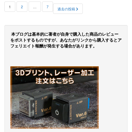
投
1
2
…
7
過去の投稿
稿
の
ペ
本ブログは基本的に著者が自身で購入した商品のレビュー
をポストするものですが、あなたがリンクから購入するとア
ー
フェリエイト報酬が発生する場合があります。
ジ
送
り