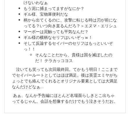
けないわなぁ
もう泥に捕まってますがなにか？
ギル様、宝物庫便利だな
柄から出てくるのに、攻撃に転じる時は刃が前にな
ってる？いつ向き直るんだろ？＞エヌマ・エリシュ
マーボーは泥触っても平気なんだ？
ギル様の横柄なセリフはいいぞっｗ！
そして反論するセイバーのセリフはもっといいぞ
っ！！
そんなことだから、貴様は国を滅ぼしたの
だ！ テラカッコヨス
泣いても笑っても次回最終回。てかもう明日！ここまで
でセイバールートとしてはほぼ満足。後は英霊エミヤがち
ょっとでも絡んでくれるとオリジナル要素としては大満足
なんだけどなぁ…
あぁ、なんか予告編にほとんど名場面らしきとこ出ちゃ
ってるじゃん。会話を想像するだけでもう泣きそうだお。