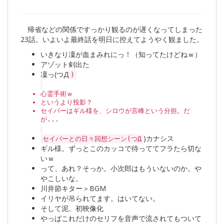
帰省などの関係ですっかり観るのが遅くなってしまった
23話。いよいよ最終話を明日に控えてようやく観ました。
いきなり凜が血まみれにっ！（知ってたけどねｗ）
アゾット剣出た
凜っ(つД
)
心霊手術ｗ
というより投影？
セイバーはギル様を、シロウが言峰という分担。だ
が...
)カナシス
セイバーとの日々回想シーン(つД
ギル様。ずっとこのカッコで待っててフラたら切な
いｗ
って、あれ？そっか。小次郎はもういないのか。や
やこしいな。
川井節キター＞BGM
イリヤが吊られてます。はいてない。
そして泥、初映像化
やっぱこれだけのセリフを音声で流されてもついて