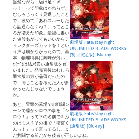
当然ながら「駆け足すぎ
っ！」って印象はかわらず。
むしろじっくり見返したこと
で、改めて「あれスルーした
ら話通らなくね？」ってとこ
ろが増えた印象。最後に書い
た値段あがってもいいからデ
劇場版 Fate/stay night
ィレクターズカットを！とい
UNLIMITED BLADE WORKS
う声は届かなかったので、基
(初回限定版) [Blu-ray]
本、物理特典に興味が薄い
σ(^^)は結局安い通常版を買
いました。発売直後はむしろ
通常版の方が品薄だったの
で、同じことを考えた人が多
かったんじゃないでしょう
か。
あと、冒頭の墓場での戦闘シ
ーンで凜がシロウの事を「シ
劇場版 Fate/stay night
ロウ！」って下の名前で叫ぶ
UNLIMITED BLADE WORKS
のはミス？その後で「衛宮く
(通常版) [Blu-ray]
んっ！」って言ってるし。ま
だ共闘する前だから後者が正しいよね。