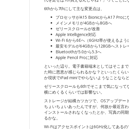
6thから7thにして主な変更点は、
プロセッサがA15 BionicからA17 P
メインメモリが4GBから8GBへ
ゼリースクロールが改善
Apple Intelligence対応
Wi-Fi 6から6Eへ（6GHz帯が使えるよ
最安モデルが64GBから128GBへスト
Bluetoothが5.0から5.3へ
Apple Pencil Proに対応
といった辺り。電子書籍端末としてはそこまで影響がな
た時に恩恵が感じられるかな？といったくらい。ただそ
か現状でiPad miniでやらないようなことな
ゼリースクロールも6thでそこまで気になっ
横にめくるくらいでは影響ない。
ストレージが結構カツカツで、OSアップデー
ちょいちょいあったんですが、何故か最近言わ
インストールされなくなったとか、写真の同期
るかな。
Wi-Fiはアクセスポイントは6GHz化してあ