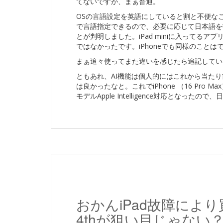
てないですが、まぁ普通。
OSの言語設定を英語にしていると割と不便な
で言語指定できるので、必要に応じて日本語を
とが判明しました。iPad miniに入ってる
ではなかったです。iPhoneでも同様のこと
まぁ追々使ってまた違いを感じたら追記してい
ともあれ、AI機能は個人的にはこれから当た
は良かったなと。これでiPhone （16 Pro Max）、i
モデルApple Intelligence対応となっ
おかんiPad故障により買い
4thが狙い目じゃない