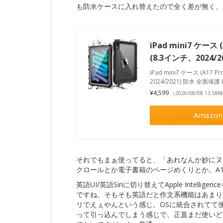
も防水ケースに入れ替えたので全く差が無く、
iPad mini7 ケース 
(8.3インチ、2024/
iPad mini7 ケース (A17 
2024/2021) 防水 全面保護
¥4,599
（2026/08/08 13:5
Amazon
それでもまぁ使ってると、「あれなんか妙にヌ
クロールとか電子書籍のページめくりとか。A17
英語UI/英語Siriに切り替えてApple Inte
ですね。そもそも英語だと作文系機能はあまり使う場
リでえぇやんという感じ。OSに統合されてて便
って引っ込んでしまう感じで、正直まだ使いど