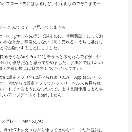
時のオフロード先にはなるけど、住宅街なのでそこまでっ
かったんでは？」と思ってしまうｗ。
ntelligenceを先行して試すのに、常時英語UIにしてお
いかなとか、陳腐化しない（高く売れる）うちに処分し
とでお願いすることにしました。
そうなAirやPro 11’もチラっと考えたんですが、仕
oと棲み分けが微妙だなと思ってやめました。お風呂ではTouch
ID機への買い換えは魅力の１つだったんですが。
thは設定アプリでは調べられませんが、Appleにチャッ
す。7thからは設定アプリでバッテリーヘルスも見られ
ない）もできるようになったので、より長期使用による劣
しいアップデートかも知れません。
スグレー（MXN63J/A）。
6thと7thを比べながら使ってはおらず、また外観的に