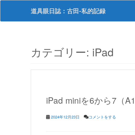
S
k
道具眼日誌：古田-私的記録
i
p
t
o
m
a
カテゴリー:
iPad
i
n
c
o
n
t
e
n
iPad miniを6から7（A
t
2024年12月23日
コメントをする