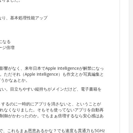
roになり、基本処理性能アップ
うになる
レージ倍増
く、来年日本でApple Intelligenceが解禁になっ
れ（Apple Intelligence）も作文とか写真編集と
らどうかなぁとか。
てない。目立ちやすい縦持ちがメインだけど、電子書籍を
トするのに一時的にアプリを消さないと、ということが
れなくなりました。そもそも使ってないアプリを自動再
制御がかわったのか。でもまぁ倍増するなら安心感はあ
るので、これもまぁ恩恵あるかな？でも速度も貫通力も5GHz