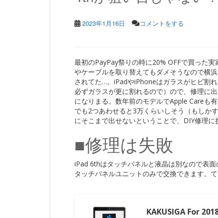
2023年1月16日
コメントをする
最初のPayPay祭りの時に20% OFFで買った
やケーブルを取り替えてもダメそうなので横浜
されてた…。iPadやiPhoneはガラスがヒ
必ずガラスが更に割れるので）ので、修理に出
になりまる。数年前のモデルでApple Car
でも2つあわせると3万くらいしそう（もしかす
にそこまで出せないということで、DIY修理に
■修理は失敗
iPad 6thはタッチパネルと液晶は別なので
タッチパネルユニットのみで交換できます。て
KAKUSIGA For 201