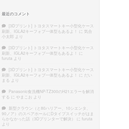
最近のコメント
[3Dプリント] トヨタスマートキー小型化ケース
刷新、IGLA2キーフォブ一体型もあるよ！
に
気合
小太郎
より
[3Dプリント] トヨタスマートキー小型化ケース
刷新、IGLA2キーフォブ一体型もあるよ！
に
furuta
より
[3Dプリント] トヨタスマートキー小型化ケース
刷新、IGLA2キーフォブ一体型もあるよ！
に
だい
まる
より
Panasonic食洗機NP-TZ300のH21エラーを解消
する
に
やまこお
より
新型クラウン（と80ハリアー、10シエンタ、
90ノア）のスペアホールにDタイプスイッチがはま
らかなかった話（3Dプリンターで解決）
に
furuta
より