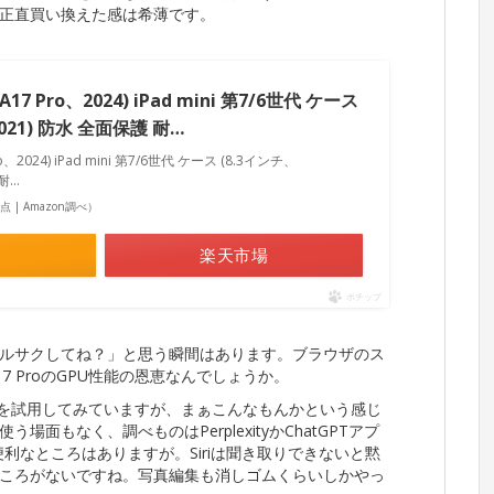
正直買い換えた感は希薄です。
(A17 Pro、2024) iPad mini 第7/6世代 ケース
2021) 防水 全面保護 耐…
Pro、2024) iPad mini 第7/6世代 ケース (8.3インチ、
 耐…
8時点 | Amazon調べ）
楽天市場
ポチップ
ルサクしてね？」と思う瞬間はあります。ブラウザのス
 ProのGPU性能の恩恵なんでしょうか。
lligenceを試用してみていますが、まぁこんなもんかという感じ
面もなく、調べものはPerplexityかChatGPTアプ
利なところはありますが。Siriは聞き取りできないと黙
ころがないですね。写真編集も消しゴムくらいしかやっ