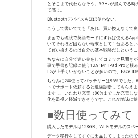
とそこまで代わらなそう。5GHzが混んでる
て感じ。
Bluetoothデバイスもほぼ使わない。
こうして書いてても「あれ、買い換えなくて良
まぁでも現状で英語モードにすれば使えるApple I
いてそれほど困らない端末として１台あるとい
て買い換えるのは自分の基本戦略だしというこ
ちなみに自分で追い金をしてコミック見開きが快適
事で手書き記録に使う12.9′ M1 iPad Pr
IDが上手くいかないことが多いので、Face 
ちなみに2年使ってバッテリーは96%でした。6
トでサポート依頼すると遠隔診断してもらえま
ますし、いたわり充電（80%までしか充電し
化を監視／軽減できそうです。これが地味に嬉
■数日使ってみて
購入したモデルは128GB、Wi-Fiモデルのスペー
データ移行をしてすぐに出品してしまったので、