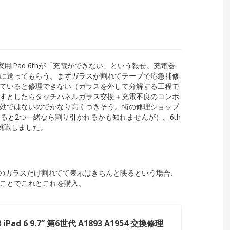
実家用iPad 6thが「充電ができない」という報せ。充電器
に送ってもらう。まずガラスが割れてテープで応急補修
ビ割れていると修理できない（ガラスを外して分解する工程で
すとしたらタッチパネルガラス交換＋充電不良のコンボ
eも有効ではないのでかなり高くつきそう。街の修理ショップ
ると2つ一緒なら割り引かれるかも知れませんが）。6th
挑戦しました。
表面のガラスだけ割れてて表示はきちんと映るという場合、
ことでこれとこれを購入。
8 iPad 6 9.7” 第6世代 A1893 A1954 交換修理