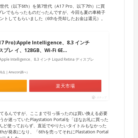
6世代（以下6th）を第7世代（A17 Pro、以下7th）に買
誕プレでもらったものだったんですが、今回も夏の車椅子
ントしてもらいました（6thを売却したお金は還元）。
17 Pro):Apple Intelligence、8.3 インチ
ディスプレ イ、128GB、Wi-Fi 6E…
):Apple Intelligence、8.3 インチ Liquid Retina ディスプレ
58時点 | Amazon調べ）
楽天市場
ポチップ
てるんですが、ここまで引っ張ったのは買い換える必要
ていたPlaystation Portalを「ほなお礼に買った
とんど使っておらず、直近でやりたいタイトルもなかった
が発表になり、「6thを売ってそれにPlastation Portal
なりました。