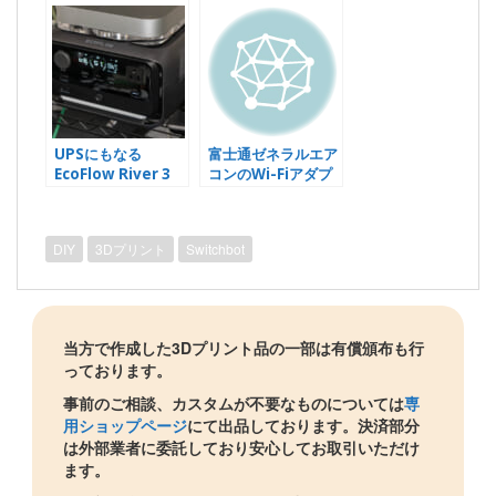
UPSにもなる
富士通ゼネラルエア
EcoFlow River 3
コンのWi-Fiアダプ
Plus着弾！
タが突然無償交換で
す言われたけど、部
屋に人を入れたくな
DIY
3Dプリント
Switchbot
いのでDIYで交換し
ました
当方で作成した3Dプリント品の一部は有償頒布も行
っております。
事前のご相談、カスタムが不要なものについては
専
用ショップページ
にて出品しております。決済部分
は外部業者に委託しており安心してお取引いただけ
ます。