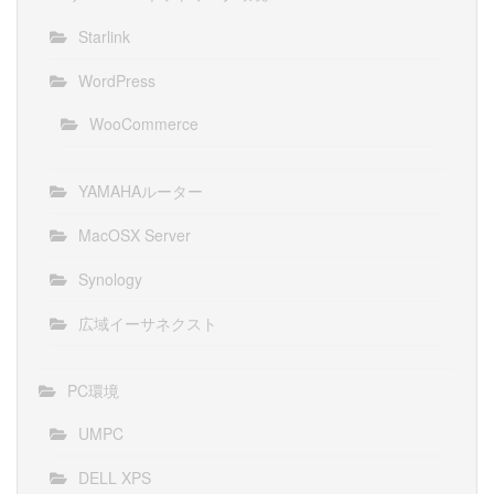
Starlink
WordPress
WooCommerce
YAMAHAルーター
MacOSX Server
Synology
広域イーサネクスト
PC環境
UMPC
DELL XPS