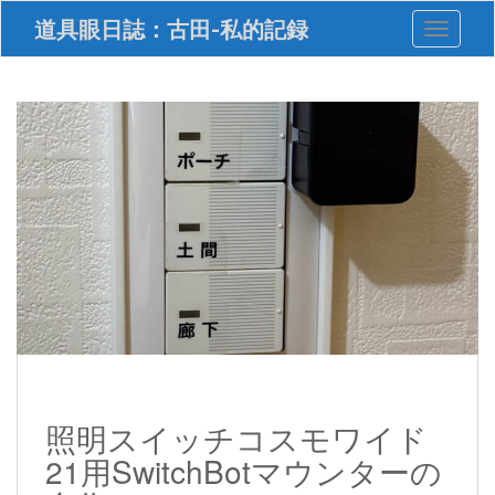
S
道具眼日誌：古田-私的記録
Toggle 
k
i
p
t
o
m
a
i
n
c
o
n
t
e
n
t
照明スイッチコスモワイド
21用SwitchBotマウンターの