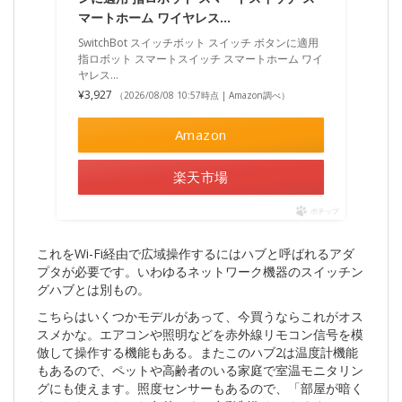
マートホーム ワイヤレス…
SwitchBot スイッチボット スイッチ ボタンに適用
指ロボット スマートスイッチ スマートホーム ワイ
ヤレス…
¥3,927
（2026/08/08 10:57時点 | Amazon調べ）
Amazon
楽天市場
ポチップ
これをWi-Fi経由で広域操作するにはハブと呼ばれるアダ
プタが必要です。いわゆるネットワーク機器のスイッチン
グハブとは別もの。
こちらはいくつかモデルがあって、今買うならこれがオス
スメかな。エアコンや照明などを赤外線リモコン信号を模
倣して操作する機能もある。またこのハブ2は温度計機能
もあるので、ペットや高齢者のいる家庭で室温モニタリン
グにも使えます。照度センサーもあるので、「部屋が暗く