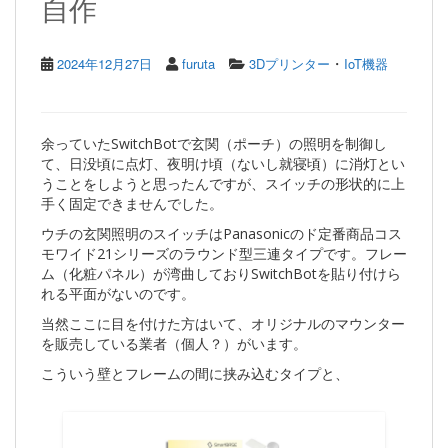
自作
・
2024年12月27日
furuta
3Dプリンター
IoT機器
余っていたSwitchBotで玄関（ポーチ）の照明を制御し
て、日没頃に点灯、夜明け頃（ないし就寝頃）に消灯とい
うことをしようと思ったんですが、スイッチの形状的に上
手く固定できませんでした。
ウチの玄関照明のスイッチはPanasonicのド定番商品コス
モワイド21シリーズのラウンド型三連タイプです。フレー
ム（化粧パネル）が湾曲しておりSwitchBotを貼り付けら
れる平面がないのです。
当然ここに目を付けた方はいて、オリジナルのマウンター
を販売している業者（個人？）がいます。
こういう壁とフレームの間に挟み込むタイプと、