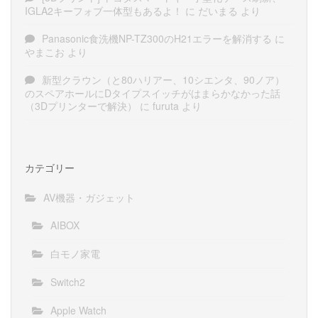
IGLA2キーフォブ一体型もあるよ！
に
だいまる
より
Panasonic食洗機NP-TZ300のH21エラーを解消する
に
やまこお
より
新型クラウン（と80ハリアー、10シエンタ、90ノア）
のスペアホールにDタイプスイッチがはまらかなかった話
（3Dプリンターで解決）
に
furuta
より
カテゴリー
AV機器・ガジェット
AIBOX
白モノ家電
Switch2
Apple Watch