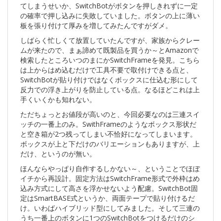
てしまうせいか、SwitchBotがボタンを押しきれずに一定
の確率で押し込みに失敗していました。ボタンの上に薄い
板を張り付けて厚みを増してみたんですがダメ。
しばらく忙しくて放置していたんですが、家族からクレー
ムが来たので、まぁ諦めて既製品を買うか～とAmazonで
検索したところいつのまにかSwitchFrameを発見。こちら
は上からはめ込むだけで工具不要で取付けできる点と、
SwitchBotが貼り付けではなくボックスに仕込む形にして
反力での浮き上がりを防止している点。なるほどこれは上
手くいくかも知れない。
ただちょっとお値段が高いのと、今回必要なのは三連スイ
ッチの一番上のみ。SwithFrameのようなボックス形状だ
と空き箱が2つ残ってしまい不恰好になってしまいます。
ボックスが上と下だけのバリエーションもありますが、上
だけ、というのが無い。
ほんならやっぱり自作するしかない～、ということでほぼ
イチから再設計。固定方法はSwitchFrame形式で外枠はめ
込み方式にして高さを浮かせないよう配慮。SwitchBot固
定はSmartBASE式というか、両面テープで貼り付けるだ
け。いわばハイブリッド型にしてみました。そして三連の
うち一番上のボタンに1つのSwitchBotをつけるだけのシ