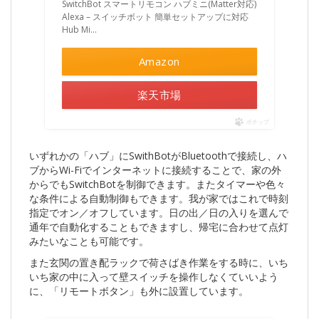
SwitchBot スマートリモコン ハブミニ(Matter対応)
Alexa – スイッチボット 簡単セットアップに対応
Hub Mi…
Amazon
楽天市場
ポチップ
いずれかの「ハブ」にSwithBotがBluetoothで接続し、ハ
ブからWi-Fiでインターネットに接続することで、家の外
からでもSwitchBotを制御できます。またタイマーや色々
な条件による自動制御もできます。我が家ではこれで時刻
指定でオン／オフしています。日の出／日の入りを選んで
通年で自動化することもできますし、帰宅に合わせて点灯
みたいなことも可能です。
また玄関の置き配ラックで荷さばき作業をする時に、いち
いち家の中に入って壁スイッチを操作しなくていいよう
に、「リモートボタン」も外に設置しています。