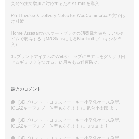
突発の注文増加に対応するためA1 miniを導入
Print Invoice & Delivery Notes for WooCommerceの文字化
け対策
Home Assistantでスマートプラグの消費電力値をリアルタ
イムで取得する（M5 StackによるBluetoothプロキシを導
入）
3DプリントアイテムのWebショップにモデルをグリグリ回
せるギミックをつける。盗用もある程度防ぐ。
最近のコメント
[3Dプリント] トヨタスマートキー小型化ケース刷新、
IGLA2キーフォブ一体型もあるよ！
に
気合小太郎
より
[3Dプリント] トヨタスマートキー小型化ケース刷新、
IGLA2キーフォブ一体型もあるよ！
に
furuta
より
[3Dプリント] トヨタスマートキー小型化ケース刷新、