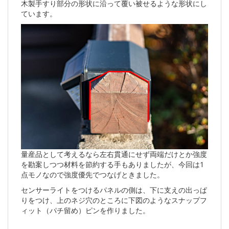
木製手すり部分の形状に沿って覆い被せるような形状にし
ています。
量産品として考えるなら左右貫通にせず両端だけとか強度
を勘案しつつ材料を節約する手もありましたが、今回は1
点モノなので強度優先でつなげときました。
センサーライトをつけるパネルの側は、下に支えの出っぱ
りをつけ、上のネジ穴のところに下図のようなスナップフ
ィット（パチ留め）ピンを作りました。