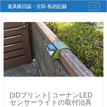
S
道具眼日誌：古田-私的記録
Toggle 
k
i
p
t
o
m
a
i
n
c
o
n
t
e
n
t
[3Dプリント] コーナンLED
センサーライトの取付治具