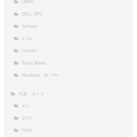
UMPC
DELL XPS
Surface
e-Tax
OneMix
Razer Blade
MacBook / Air / Pro
写真・カメラ
a7c
α7IV
FX30