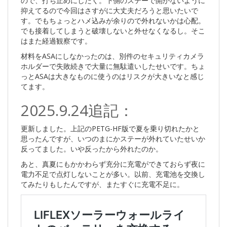
ので、打ち止めにしたく。下側のステーで開かないように
抑えてるので今回はさすがに大丈夫だろうと思いたいで
す。でもちょっとハメ込みが余りので外れないかは心配。
でも接着してしまうと破壊しないと外せなくなるし。そこ
はまた経過観察です。
材料をASAにしなかったのは、別件のセキュリティカメラ
ホルダーで失敗続きで大量に無駄遣いしたせいです。ちょ
っとASAは大きなものに使うのはリスクが大きいなと感じ
てます。
2025.9.24追記：
更新しました。上記のPETG-HF版で夏を乗り切れたかと
思ったんですが、いつのまにかステーが外れていたせいか
反ってました。いや反ったから外れたのか。
あと、真夏にもかかわらず充分に充電ができておらず夜に
電力不足で点灯しないことが多い。以前、充電池を交換し
てみたりもしたんですが、またすぐに充電不足に。