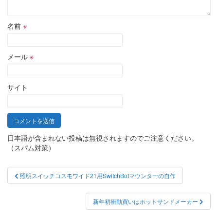
名前
※
メール
※
サイト
日本語が含まれない投稿は無視されますのでご注意ください。
（スパム対策）
投
照明スイッチコスモワイド21用SwitchBotマウンターの自作
稿
ナ
新年初衝動買いはホットサンドメーカー