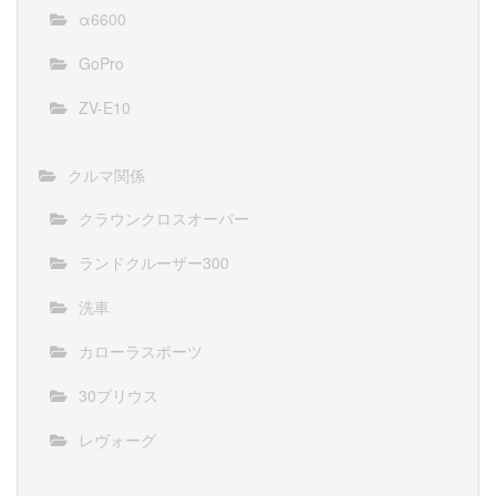
α6600
GoPro
ZV-E10
クルマ関係
クラウンクロスオーバー
ランドクルーザー300
洗車
カローラスポーツ
30プリウス
レヴォーグ