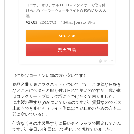
コーナン オリジナル LIFELEX マグネットで取り付
けられるソーラーウォールライトW KSWL10-0505
黒
¥2,683
（2026/07/31 11:26時点 | Amazon調べ）
Amazon
楽天市場
ポチップ
（価格はコーナン店頭の方が安いです）
商品名通り裏にマグネットがついていて、金属壁なら好き
なところにペタっと貼り付けられて良いのですが、我が家
はコンクリートブロック塀にもつけたくて困りました。上
に木製の手すり(?)がついているのですが、賃貸なのでビス
止めもできません（ライト側にはネジ止めのための穴も上
部に空いている）。
仕方なくその木製手すりに長いタイラップで固定してたん
ですが、先日3,4年目にして劣化して切れていました。