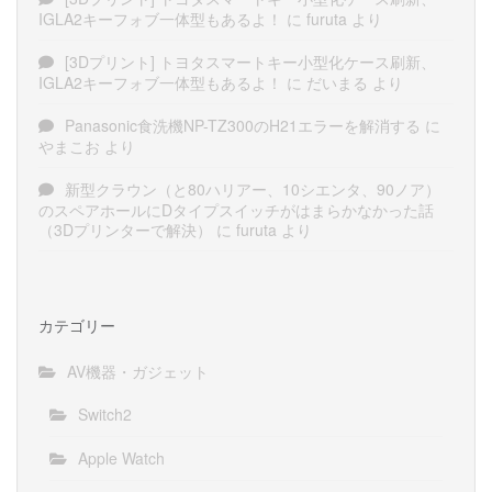
IGLA2キーフォブ一体型もあるよ！
に
furuta
より
[3Dプリント] トヨタスマートキー小型化ケース刷新、
IGLA2キーフォブ一体型もあるよ！
に
だいまる
より
Panasonic食洗機NP-TZ300のH21エラーを解消する
に
やまこお
より
新型クラウン（と80ハリアー、10シエンタ、90ノア）
のスペアホールにDタイプスイッチがはまらかなかった話
（3Dプリンターで解決）
に
furuta
より
カテゴリー
AV機器・ガジェット
Switch2
Apple Watch