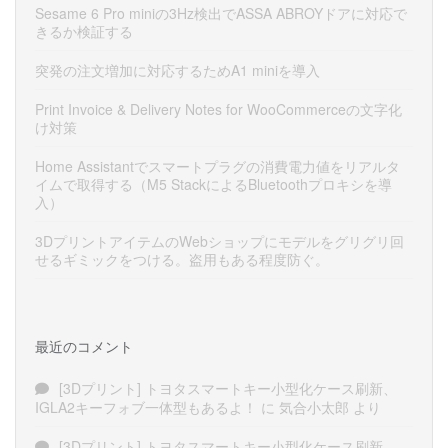
Sesame 6 Pro miniの3Hz検出でASSA ABROYドアに対応で
きるか検証する
突発の注文増加に対応するためA1 miniを導入
Print Invoice & Delivery Notes for WooCommerceの文字化
け対策
Home Assistantでスマートプラグの消費電力値をリアルタ
イムで取得する（M5 StackによるBluetoothプロキシを導
入）
3DプリントアイテムのWebショップにモデルをグリグリ回
せるギミックをつける。盗用もある程度防ぐ。
最近のコメント
[3Dプリント] トヨタスマートキー小型化ケース刷新、
IGLA2キーフォブ一体型もあるよ！
に
気合小太郎
より
[3Dプリント] トヨタスマートキー小型化ケース刷新、