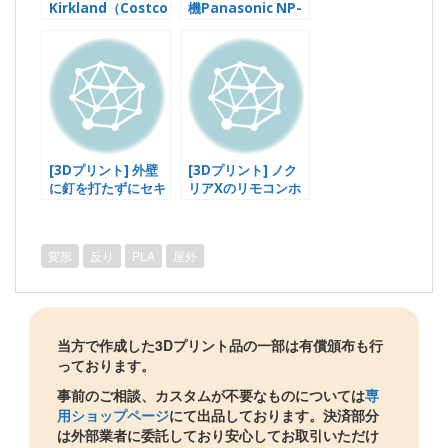
Kirkland（Costco
機Panasonic NP-
）パテキャットフー
TZ300の調整脚（ゴ
ド用のキャップを作
ム脚）をカスタム
成
[3Dプリント] 外壁
[3Dプリント] ノク
に釘を打たずにセキ
リアXのリモコンホ
ュリティカメラをつ
ルダーを金属面に貼
けたい！
り付けるマウントア
ダプター
変形
反り
PLA
屋外
当方で作成した3Dプリント品の一部は有償頒布も行
っております。
事前のご相談、カスタムが不要なものについては
専
用ショップページ
にて出品しております。決済部分
は外部業者に委託しており安心してお取引いただけ