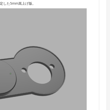
定した5mm嵩上げ版。