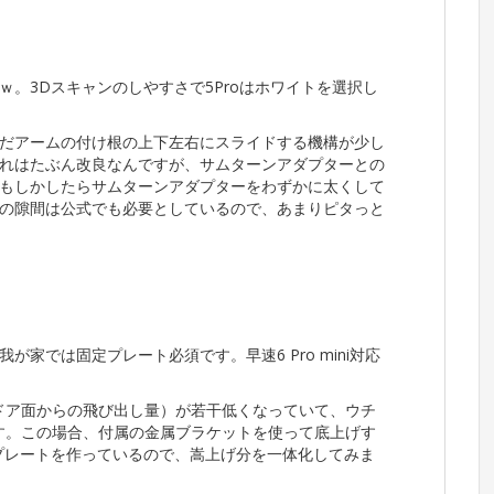
。3Dスキャンのしやすさで5Proはホワイトを選択し
だアームの付け根の上下左右にスライドする機構が少し
れはたぶん改良なんですが、サムターンアダプターとの
もしかしたらサムターンアダプターをわずかに太くして
の隙間は公式でも必要としているので、あまりピタっと
家では固定プレート必須です。早速6 Pro mini対応
背（ドア面からの飛び出し量）が若干低くなっていて、ウチ
ます。この場合、付属の金属ブラケットを使って底上げす
プレートを作っているので、嵩上げ分を一体化してみま