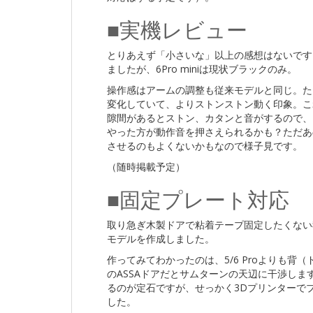
■実機レビュー
とりあえず「小さいな」以上の感想はないですｗ
ましたが、6Pro miniは現状ブラックのみ。
操作感はアームの調整も従来モデルと同じ。た
変化していて、よりストンストン動く印象。こ
隙間があるとストン、カタンと音がするので、
やった方が動作音を押さえられるかも？ただあ
させるのもよくないかもなので様子見です。
（随時掲載予定）
■固定プレート対応
取り急ぎ木製ドアで粘着テープ固定したくない我が
モデルを作成しました。
作ってみてわかったのは、5/6 Proよりも
のASSAドアだとサムターンの天辺に干渉し
るのが定石ですが、せっかく3Dプリンターで
した。