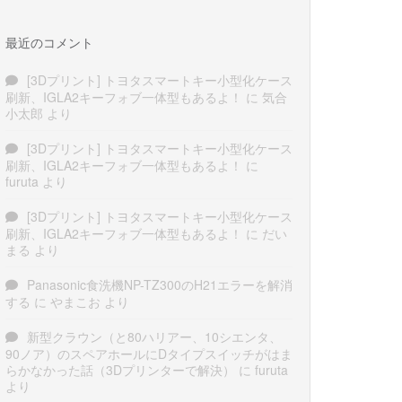
最近のコメント
[3Dプリント] トヨタスマートキー小型化ケース
刷新、IGLA2キーフォブ一体型もあるよ！
に
気合
小太郎
より
[3Dプリント] トヨタスマートキー小型化ケース
刷新、IGLA2キーフォブ一体型もあるよ！
に
furuta
より
[3Dプリント] トヨタスマートキー小型化ケース
刷新、IGLA2キーフォブ一体型もあるよ！
に
だい
まる
より
Panasonic食洗機NP-TZ300のH21エラーを解消
する
に
やまこお
より
新型クラウン（と80ハリアー、10シエンタ、
90ノア）のスペアホールにDタイプスイッチがはま
らかなかった話（3Dプリンターで解決）
に
furuta
より