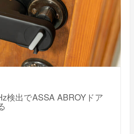
iの3Hz検出でASSA ABROYドア
る