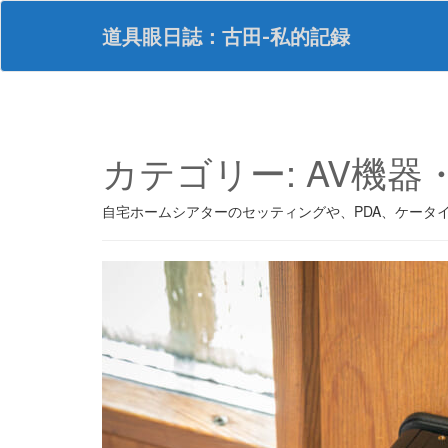
S
k
道具眼日誌：古田-私的記録
i
p
t
o
m
a
カテゴリー:
AV機器
i
n
c
自宅ホームシアターのセッティングや、PDA、ケータ
o
n
t
e
n
t