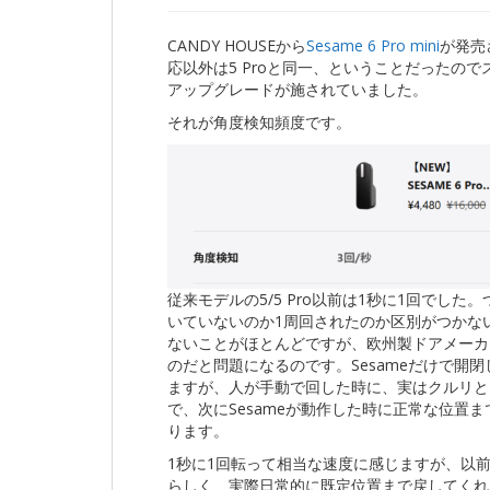
CANDY HOUSEから
Sesame 6 Pro mini
が発売
応以外は5 Proと同一、ということだったので
アップグレードが施されていました。
それが角度検知頻度です。
従来モデルの5/5 Pro以前は1秒に1回でした
いていないのか1周回されたのか区別がつかな
ないことがほとんどですが、欧州製ドアメーカー、
のだと問題になるのです。Sesameだけで開閉
ますが、人が手動で回した時に、実はクルリと
で、次にSesameが動作した時に正常な位置
ります。
1秒に1回転って相当な速度に感じますが、以前
らしく、実際日常的に既定位置まで戻してくれ