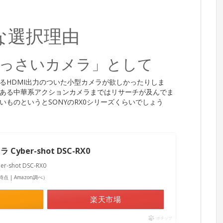
な選択理由
ちっさいカメラ」として
使えるHDMI出力のついた小型カメラが欲しかったりしま
ある中華系アクションカメラまではリサーチが及んでま
ものというとSONYのRX0シリーズくらいでしょう
yber-shot DSC-RX0
shot DSC-RX0
57時点 | Amazon調べ）
楽天市場
ポチップ