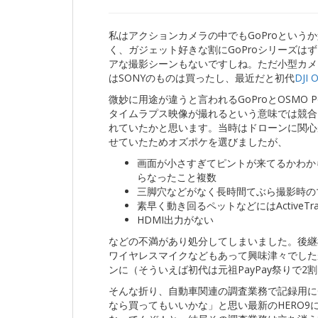
私はアクションカメラの中でもGoProとい
く、ガジェット好きな割にGoProシリーズ
アな撮影シーンもないですしね。ただ小型カメ
はSONYのものは買ったし、最近だと初代
DJI 
微妙に用途が違うと言われるGoProとOSMO 
タイムラプス映像が撮れるという意味では競合
れていたかと思います。当時はドローンに関心
せていたためオズポケを選びましたが、
画面が小さすぎてピントが来てるかわか
らなったこと複数
三脚穴などがなく長時間てぶら撮影時の
素早く動き回るペットなどにはActiveT
HDMI出力がない
などの不満があり処分してしまいました。後継機の
ワイヤレスマイクなどもあって興味津々でした
ンに（そういえば初代は元祖PayPay祭りで
そんな折り、自動車関連の調査業務で記録用に
なら買ってもいいかな」と思い最新のHERO