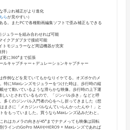
な手ぶれ補正がより進化
ちら
が見やすい）
ある。またPCで各種動画編集ソフトで歪み補正もできる
アモジュラーを組み合わせれば可能
マイクアダプタで接続可能
イトモジュラーなど周辺機器が充実
維持）
更に360°まで拡張
ールキャプチャー＋デュレーションキャプチャー
3.0）は作例などを見ていてもかなりイケてる。オズポケのメ
。特にMaxレンズモジュラーをつけた時は、歩行時の縦
載せて動いているような滑らかな映像。歩行時の上下運
難しいとされているもので、「ジンバル歩き」などと呼
、多くのジンバル入門者の心をへし折ってきました（想
少なさはまさに「メカジンバルなんていらんかったんや！」と
トをもっていました。買うならMaxレンズ込みだわと。
これはカメラの向きが45°までナナメっても映像は回転
ンのGoPro MAXやHERO9 + Maxレンズであれば