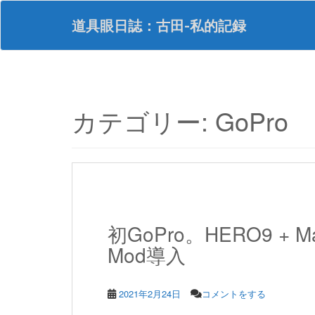
S
k
道具眼日誌：古田-私的記録
i
p
t
o
m
a
カテゴリー:
GoPro
i
n
c
o
n
t
e
n
初GoPro。HERO9 +
t
Mod導入
2021年2月24日
コメントをする