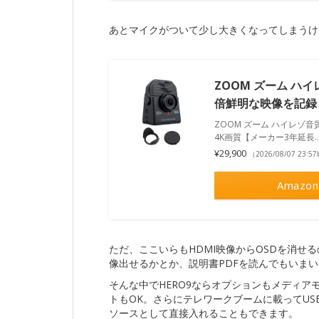
あとマイクがついて少し大きくなってしまうけど
ZOOM ズーム ハ
倍鮮明な映像を記録 
ZOOM ズーム ハイレゾ音
4K画質【メーカー3年延長..
¥29,900
（2026/08/07 23:
Amazon
ただ、ここいらもHDMI映像からOSDを消せ
像出せるかとか、説明書PDFを読んでもいま
そんな中でHERO9ならオプションもメディア
トもOK。さらにテレワークブームに載ってUSB
ソースとして直接入れることもできます。