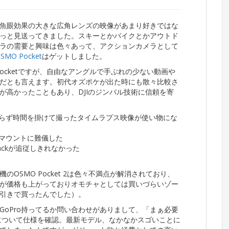
うか魚眼効果の大きな広角レンズの映像があまり好きではな
はずっと見送ってきました。スキーとかバイクとかアウトド
ラの需要と興味は色々あって、アクションカメラとして
OSMO Pocket
はゲットしました。
Pocketですが、自由なアングルで手ぶれの少ない動画や
だとも言えます。初代オズポケが出た時にも散々比較さ
が高かったこともあり、DJIのジンバル技術に信頼を寄
らず時間を掛けて撮ったタイムラプス映像が使い物にな
マウントに難儀した
rackが追従しきれなかった
OSMO Pocket 2は色々不満点が解消されており、
が価格も上がっておりオモチャとしては買いづらいゾー
2割引きで買ったんでした）。
GoPro持ってるか問い合わせがありまして、「まぁ必要
9について仕様を確認。最新モデル、なかなかスゴいことに