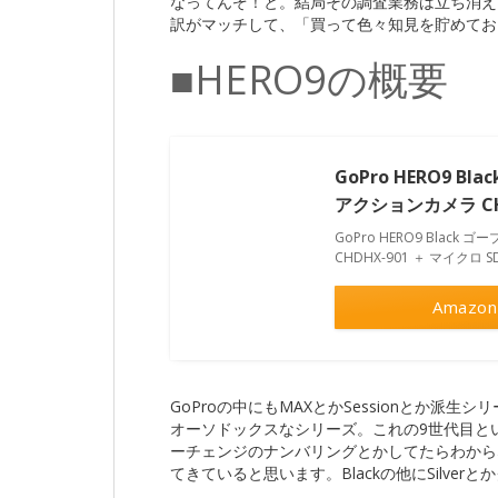
なってんぞ！と。結局その調査業務は立ち消え
訳がマッチして、「買って色々知見を貯めてお
■HERO9の概要
GoPro HERO9 
アクションカメラ CHD
GoPro HERO9 Blac
CHDHX-901 ＋ マイクロ SD.
Amazon
GoProの中にもMAXとかSessionとか派
オーソドックスなシリーズ。これの9世代目とい
ーチェンジのナンバリングとかしてたらわから
てきていると思います。Blackの他にSilve