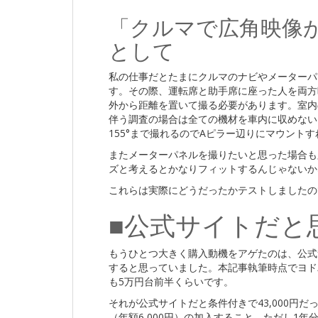
「クルマで広角映像
として
私の仕事だとたまにクルマのナビやメーターパ
す。その際、運転席と助手席に座った人を両方
外から距離を置いて撮る必要があります。室内
伴う調査の場合は全ての機材を車内に収めないとな
155°まで撮れるのでAピラー辺りにマウント
またメーターパネルを撮りたいと思った場合も
ズと考えるとかなりフィットするんじゃないか
これらは実際にどうだったかテストしましたの
■公式サイトだと
もうひとつ大きく購入動機をアゲたのは、公式サ
すると思っていました。本記事執筆時点でヨドバシだ
も5万円台前半くらいです。
それが公式サイトだと条件付きで43,000円だ
（年額6,000円）の加入すること。ただし1年