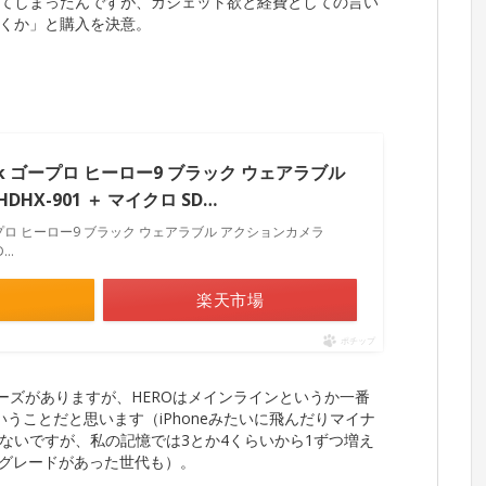
てしまったんですが、ガジェット欲と経費としての言い
くか」と購入を決意。
Black ゴープロ ヒーロー9 ブラック ウェアラブル
HX-901 ＋ マイクロ SD…
k ゴープロ ヒーロー9 ブラック ウェアラブル アクションカメラ
..
楽天市場
ポチップ
生シリーズがありますが、HEROはメインラインというか一番
うことだと思います（iPhoneみたいに飛んだりマイナ
ないですが、私の記憶では3とか4くらいから1ずつ増え
rとかグレードがあった世代も）。