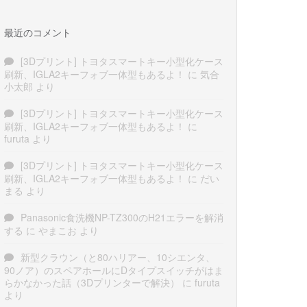
最近のコメント
[3Dプリント] トヨタスマートキー小型化ケース
刷新、IGLA2キーフォブ一体型もあるよ！
に
気合
小太郎
より
[3Dプリント] トヨタスマートキー小型化ケース
刷新、IGLA2キーフォブ一体型もあるよ！
に
furuta
より
[3Dプリント] トヨタスマートキー小型化ケース
刷新、IGLA2キーフォブ一体型もあるよ！
に
だい
まる
より
Panasonic食洗機NP-TZ300のH21エラーを解消
する
に
やまこお
より
新型クラウン（と80ハリアー、10シエンタ、
90ノア）のスペアホールにDタイプスイッチがはま
らかなかった話（3Dプリンターで解決）
に
furuta
より