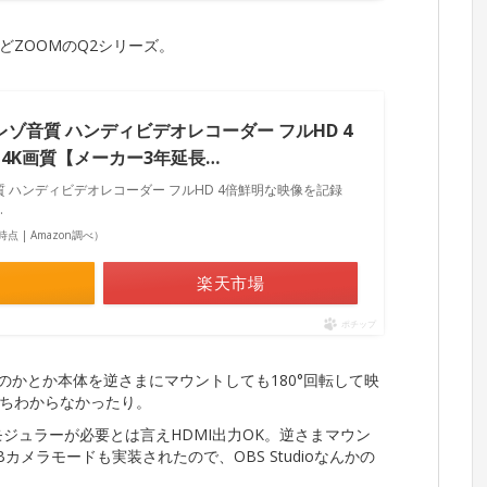
ZOOMのQ2シリーズ。
イレゾ音質 ハンディビデオレコーダー フルHD 4
4K画質【メーカー3年延長…
質 ハンディビデオレコーダー フルHD 4倍鮮明な映像を記録
.
57時点 | Amazon調べ）
楽天市場
ポチップ
るのかとか本体を逆さまにマウントしても180°回転して映
いちわからなかったり。
モジュラーが必要とは言えHDMI出力OK。逆さまマウン
カメラモードも実装されたので、OBS Studioなんかの