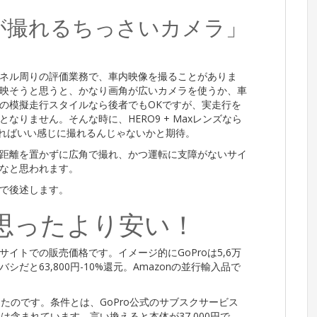
が撮れるちっさいカメラ」
ネル周りの評価業務で、車内映像を撮ることがありま
映そうと思うと、かなり画角が広いカメラを使うか、車
の模擬走行スタイルなら後者でもOKですが、実走行を
りません。そんな時に、HERO9 + Maxレンズなら
すればいい感じに撮れるんじゃないかと期待。
距離を置かずに広角で撮れ、かつ運転に支障がないサイ
なと思われます。
で後述します。
思ったより安い！
イトでの販売価格です。イメージ的にGoProは5,6万
と63,800円-10%還元。Amazonの並行輸入品で
ったのです。条件とは、GoPro公式のサブスクサービス
分は含まれています。言い換えると本体が37,000円で