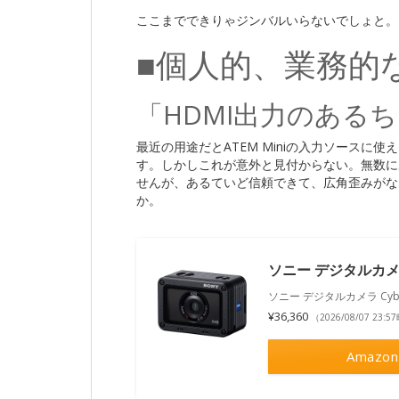
ここまでできりゃジンバルいらないでしょと。
■個人的、業務的
「HDMI出力のある
最近の用途だとATEM Miniの入力ソースに
す。しかしこれが意外と見付からない。無数に
せんが、あるていど信頼できて、広角歪みがない
か。
ソニー デジタルカメラ C
ソニー デジタルカメラ Cyber-
¥36,360
（2026/08/07 23:
Amazon