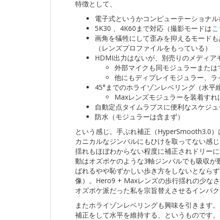
特徴として、
電子式というかコンピューテーショナル
5K30 、4K60まで対応（撮影モードは
こ
画角を犠牲にして歪みを抑えるモードも
（レンズプロファイルをもっている）
HDMI出力はないが、別売りのメディ
外部マイクも同モジュラーまたは
他にもディプレイモジュラー、ラ
45°までのホライゾンレベリング（水平
Maxレンズモジュラーを装着すれば
自動定点タイムラプスに便利なスケジュ
防水（モジュラーは含まず）
という感じ。手ぶれ補正（HyperSmooth
カニカルなジンバルにもひけを取ってない感じ
揺れもほぼわからない程度に補正されドリーに
動はオズポケのような3軸ジンバルでも吸収が
ばれるやや恥ずかしい歩き方をしないとならず
像）。Hero9 + Maxレンズの歩行揺れの
オズポケ派だった私を宗旨替えさせるインパク
またホライゾンレベリングも興味を引きます。
補正をして水平を維持する、というものです。別ライ