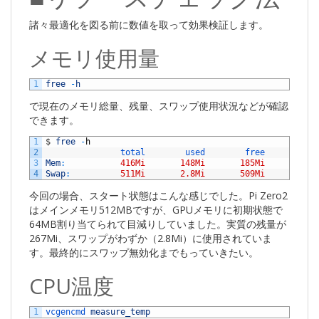
諸々最適化を図る前に数値を取って効果検証します。
メモリ使用量
1
free
-
h
で現在のメモリ総量、残量、スワップ使用状況などが確認
できます。
1
$
free
-
h
2
total        
used        
free      
shar
3
Mem
:
416Mi
148Mi
185Mi
8.0
4
Swap
:
511Mi
2.8Mi
509Mi
今回の場合、スタート状態はこんな感じでした。Pi Zero2
はメインメモリ512MBですが、GPUメモリに初期状態で
64MB割り当てられて目減りしていました。実質の残量が
267Mi、スワップがわずか（2.8Mi）に使用されていま
す。最終的にスワップ無効化までもっていきたい。
CPU温度
1
vcgencmd 
measure_temp