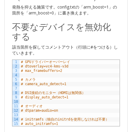
発熱を抑える施策です。config.txtの「arm_boost=1」の
箇所を「arm_boost=0」に書き換えます。
不要なデバイスを無効化
する
該当箇所を探してコメントアウト（行頭に#をつける）し
ていきます。
1
# GPUドライバーオーバーレイ
2
# dtoverlay=vc4-kms-v3d
3
# max_framebuffers=2
4
5
# カメラ
6
# camera_auto_detect=1
7
8
# DSI接続のモニター（HDMIは無関係）
9
# display_auto_detect=1
10
11
# オーディオ
12
# dtparam=audio=on
13
14
# initramfs（独自のinitrdを使用しなければ不要） 
15
# auto_initramfs=1