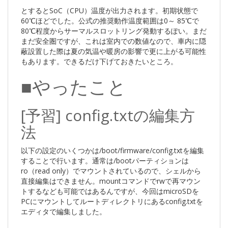
とするとSoC（CPU）温度が出力されます。初期状態で
60℃ほどでした。公式の推奨動作温度範囲は0～ 85℃で
80℃程度からサーマルスロットリング発動するぽい。まだ
まだ安全圏ですが、これは室内での数値なので、車内に隠
蔽設置した際は夏の気温や暖房の影響で更に上がる可能性
もあります。できるだけ下げておきたいところ。
■やったこと
[予習] config.txtの編集方
法
以下の設定のいくつかは/boot/firmware/config.txtを編集
することで行います。通常は/bootパーティションは
ro（read only）でマウントされているので、シェルから
直接編集はできません。mountコマンドでrwで再マウン
トするなども可能ではあるんですが、今回はmicroSDを
PCにマウントしてルートディレクトリにあるconfig.txtを
エディタで編集しました。