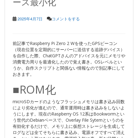
ース最小化
2025年4月7日
コメントをする
前記事でRaspberry Pi Zero 2 Wを使ったGPSビーコン
（現在位置を定期的にサーバーに送信する追跡デバイス）
を自作した際、ChatGPTさんのアドバイスを元にメモリや
消費電力周りを最適化したので覚え書き。OSレベルとい
うか、自作スクリプトと関係ない情報なので別記事にして
おきます。
■ROM化
microSDカードのようなフラッシュメモリは書き込み回数
により劣化が進むので、通常運用時は書き込みをしないよ
うにします。現在のRaspberry OS 12系はBookwormとい
う世代のDebianベースで、Overlay File Sytemというのを
有効化するだけで、メモリ上に仮想ストレージを生成して
ログなどは全てそちらに書き込み、電源オフですべて消え