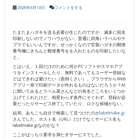
2026年6月13日
コメントをする
たまたまハガキを送る必要が生じたのですが、滅多に宛名
印刷しないのでノウハウがない。普通に四角いラベルやテ
プラでもいいんですが、せっかくなので官製ハガキの郵便
番号欄にきちんと郵便番号をを入れたものを印刷したいな
と。
とはいえ、１回だけのために何かPCソフトやスマホアプ
リをインストールしたり、無料であってもユーザー登録な
どはできれば避けたい（面倒くさい）。ブラウザからWeb
アプリ一発で印刷データが作れるものはないだろうか？AI
に聞いてみるとラベル屋さんなどの有名どころをいくつか
上げてくれたけど、相変わらず条件にそぐわず、登録が必
要だったりサービス終了していたり、ロクな候補がない。
結局、あちこち自分で検索して見つけたのが
labelmake.jp
さんでした。ホスト名（URL）だけでなくサービス名も
labelmake.jpなのかな？
ここがばっちり要求を満たすサービスでした。