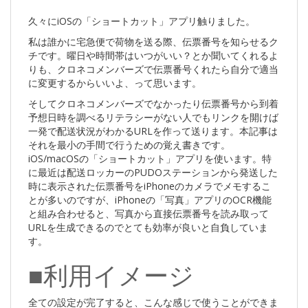
久々にiOSの「ショートカット」アプリ触りました。
私は誰かに宅急便で荷物を送る際、伝票番号を知らせるク
チです。曜日や時間帯はいつがいい？とか聞いてくれるよ
りも、クロネコメンバーズで伝票番号くれたら自分で適当
に変更するからいいよ、って思います。
そしてクロネコメンバーズでなかったり伝票番号から到着
予想日時を調べるリテラシーがない人でもリンクを開けば
一発で配送状況がわかるURLを作って送ります。本記事は
それを最小の手間で行うための覚え書きです。
iOS/macOSの「ショートカット」アプリを使います。特
に最近は配送ロッカーのPUDOステーションから発送した
時に表示された伝票番号をiPhoneのカメラでメモするこ
とが多いのですが、iPhoneの「写真」アプリのOCR機能
と組み合わせると、写真から直接伝票番号を読み取って
URLを生成できるのでとても効率が良いと自負していま
す。
■利用イメージ
全ての設定が完了すると、こんな感じで使うことができま