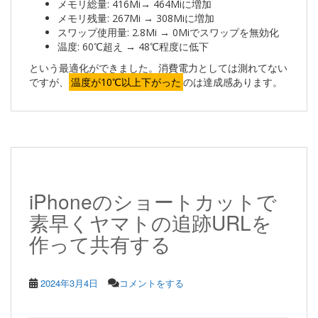
メモリ総量: 416Mi→ 464Miに増加
メモリ残量: 267Mi → 308Miに増加
スワップ使用量: 2.8Mi → 0Miでスワップを無効化
温度: 60℃超え → 48℃程度に低下
という最適化ができました。消費電力としては測れてない
ですが、
温度が10℃以上下がった
のは達成感あります。
iPhoneのショートカットで
素早くヤマトの追跡URLを
作って共有する
2024年3月4日
コメントをする