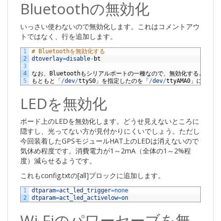
Bluetoothの無効化
いっさい使わないので無効化します。これはコメントアウ
トではなく、行を追加します。
1
# Bluetoothを無効化する
2
dtoverlay
=
disable
-
bt
3
4
なお、
Bluetooth
もシリアルポートの一種なので、無効化するとデバ
5
もともと「
/
dev
/
ttyS0
」を指定したのを「
/
dev
/
ttyAMA0
」に変更し
LEDを無効化
ボード上のLEDを無効化します。どうせ見えないところに
隠すし、光ってない方が見付かりにくいでしょう。ただし
今回装着したGPSモジュールHAT上のLEDは消えないので
気休め程度です。消費電力が1～2mA（全体の1～2%程
度）減らせるようです。
これもconfig.txtの[all]ブロックに追加します。
1
dtparam
=
act_led_trigger
=
none
2
dtparam
=
act_led_activelow
=
on
Wi-Fiのパワーセーブを無