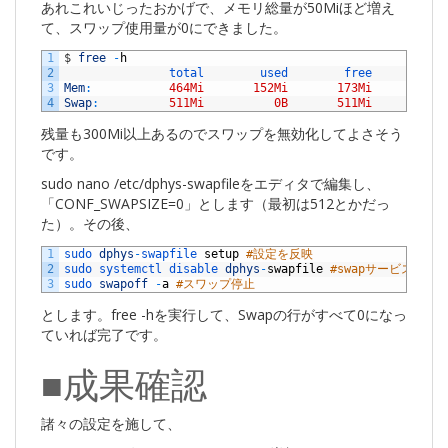
あれこれいじったおかげで、メモリ総量が50Miほど増え
て、スワップ使用量が0にできました。
1
$
free
-
h
2
total        
used        
free      
shar
3
Mem
:
464Mi
152Mi
173Mi
816
4
Swap
:
511Mi
0B
511Mi
残量も300Mi以上あるのでスワップを無効化してよさそう
です。
sudo nano /etc/dphys-swapfileをエディタで編集し、
「CONF_SWAPSIZE=0」とします（最初は512とかだっ
た）。その後、
1
sudo 
dphys
-
swapfile 
setup
#設定を反映
2
sudo 
systemctl 
disable 
dphys
-
swapfile
#swapサービス無効
3
sudo 
swapoff
-
a
#スワップ停止
とします。free -hを実行して、Swapの行がすべて0になっ
ていれば完了です。
■成果確認
諸々の設定を施して、