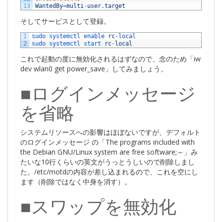
13
WantedBy
=
multi
-
user
.
target
そしてサービスとして登録。
1
sudo 
systemctl 
enable 
rc
-
local
2
sudo 
systemctl 
start 
rc
-
local
これで起動の度に無効化されるはずなので、念のため「iw
dev wlan0 get power_save」してみましょう。
■ログインメッセージ
を省略
システムリソースへの影響はほぼないですが、デフォルト
のログインメッセージ の「The programs included with
the Debian GNU/Linux system are free software;～」み
たいな10行くらいの英文がうっとうしいので削除しまし
た。/etc/motdの内容が差し込まれるので、これを空にし
ます（削除ではなく中身を消す）。
■スワップを無効化