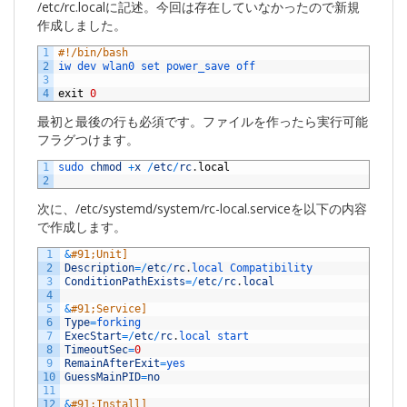
/etc/rc.localに記述。今回は存在していなかったので新規
作成しました。
1
#!/bin/bash
2
iw 
dev 
wlan0 
set 
power_save 
off
3
4
exit
0
最初と最後の行も必須です。ファイルを作ったら実行可能
フラグつけます。
1
sudo 
chmod
+
x
/
etc
/
rc
.
local
2
次に、/etc/systemd/system/rc-local.serviceを以下の内容
で作成します。
1
&
#91;Unit]
2
Description
=
/
etc
/
rc
.
local 
Compatibility
3
ConditionPathExists
=
/
etc
/
rc
.
local
4
5
&
#91;Service]
6
Type
=
forking
7
ExecStart
=
/
etc
/
rc
.
local 
start
8
TimeoutSec
=
0
9
RemainAfterExit
=
yes
10
GuessMainPID
=
no
11
12
&
#91;Install]