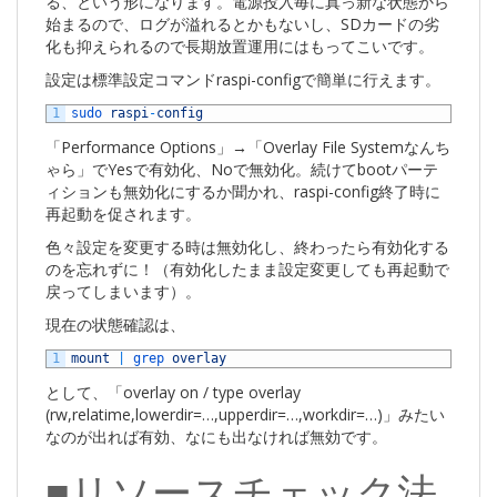
る、という形になります。電源投入毎に真っ新な状態から
始まるので、ログが溢れるとかもないし、SDカードの劣
化も抑えられるので長期放置運用にはもってこいです。
設定は標準設定コマンドraspi-configで簡単に行えます。
1
sudo 
raspi
-
config
「Performance Options」→「Overlay File Systemなんち
ゃら」でYesで有効化、Noで無効化。続けてbootパーテ
ィションも無効化にするか聞かれ、raspi-config終了時に
再起動を促されます。
色々設定を変更する時は無効化し、終わったら有効化する
のを忘れずに！（有効化したまま設定変更しても再起動で
戻ってしまいます）。
現在の状態確認は、
1
mount
|
grep 
overlay
として、「overlay on / type overlay
(rw,relatime,lowerdir=…,upperdir=…,workdir=…)」みたい
なのが出れば有効、なにも出なければ無効です。
■リソースチェック法