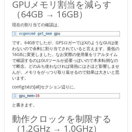
GPUメモリ割当を減らす
（64GB → 16GB）
現在の割り当ての確認は、
1
vcgencmd 
get_mem 
gpu
です。64GBでしたが、GPSロガーではXのようなGUIは使
わないので余剰に割り当てされていると言えます。最低の
16GBに変更しました。なお実際の使用量をリアルタイム
で確認するのはGUIツールが必要っぽいので本末転倒なの
で断念。どのみち使わなければ発熱にはさほど影響しませ
んが、メモリをがっつり取り返せるので効果は大きいと思
います。
config.txtの[all]セクション辺りに、
1
gpu_mem
=
16
と書きます。
動作クロックを制限する
（1.2GHz → 1.0GHz）