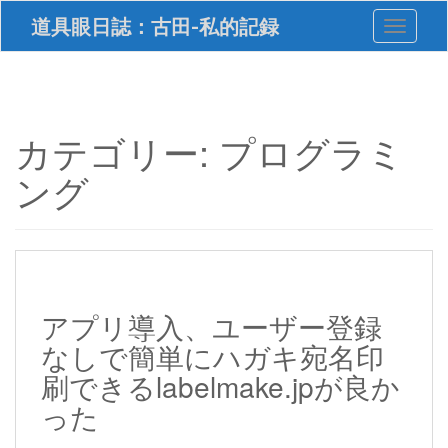
S
道具眼日誌：古田-私的記録
Toggle 
k
i
p
t
o
m
カテゴリー:
プログラミ
a
i
ング
n
c
o
n
t
e
n
アプリ導入、ユーザー登録
t
なしで簡単にハガキ宛名印
刷できるlabelmake.jpが良か
った