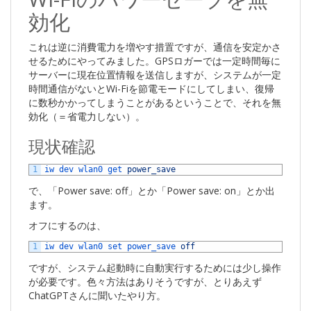
効化
これは逆に消費電力を増やす措置ですが、通信を安定かさ
せるためにやってみました。GPSロガーでは一定時間毎に
サーバーに現在位置情報を送信しますが、システムが一定
時間通信がないとWi-Fiを節電モードにしてしまい、復帰
に数秒かかってしまうことがあるということで、それを無
効化（＝省電力しない）。
現状確認
1
iw 
dev 
wlan0 
get 
power_save
で、「Power save: off」とか「Power save: on」とか出
ます。
オフにするのは、
1
iw 
dev 
wlan0 
set 
power_save 
off
ですが、システム起動時に自動実行するためには少し操作
が必要です。色々方法はありそうですが、とりあえず
ChatGPTさんに聞いたやり方。