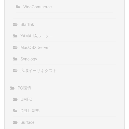
WooCommerce
Starlink
YAMAHAルーター
MacOSX Server
Synology
広域イーサネクスト
PC環境
UMPC
DELL XPS
Surface