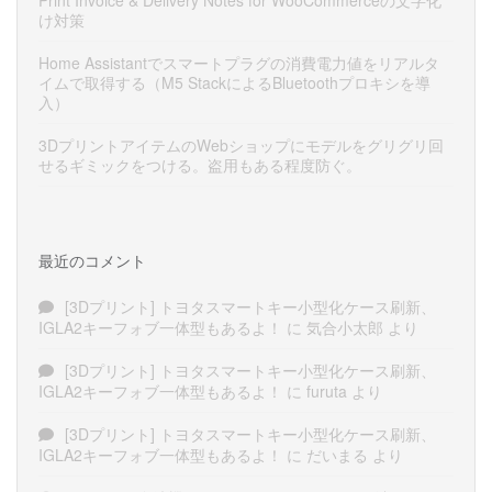
け対策
Home Assistantでスマートプラグの消費電力値をリアルタ
イムで取得する（M5 StackによるBluetoothプロキシを導
入）
3DプリントアイテムのWebショップにモデルをグリグリ回
せるギミックをつける。盗用もある程度防ぐ。
最近のコメント
[3Dプリント] トヨタスマートキー小型化ケース刷新、
IGLA2キーフォブ一体型もあるよ！
に
気合小太郎
より
[3Dプリント] トヨタスマートキー小型化ケース刷新、
IGLA2キーフォブ一体型もあるよ！
に
furuta
より
[3Dプリント] トヨタスマートキー小型化ケース刷新、
IGLA2キーフォブ一体型もあるよ！
に
だいまる
より