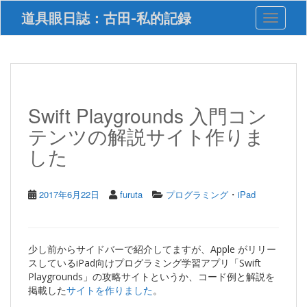
S
道具眼日誌：古田-私的記録
Toggle 
k
i
p
t
o
m
a
Swift Playgrounds 入門コン
i
テンツの解説サイト作りま
n
c
した
o
n
t
・
2017年6月22日
furuta
プログラミング
iPad
e
n
t
少し前からサイドバーで紹介してますが、Apple がリリー
スしているiPad向けプログラミング学習アプリ「Swift
Playgrounds」の攻略サイトというか、コード例と解説を
掲載した
サイトを作りました
。