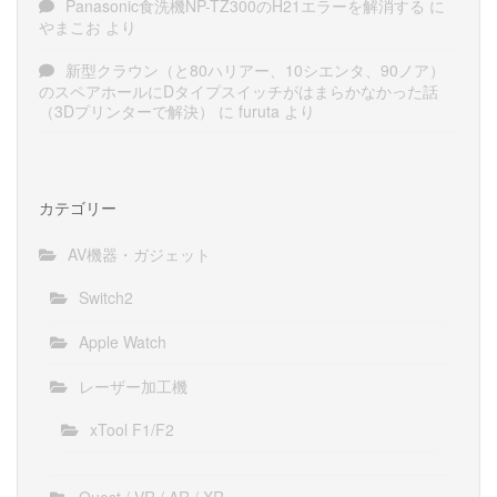
Panasonic食洗機NP-TZ300のH21エラーを解消する
に
やまこお
より
新型クラウン（と80ハリアー、10シエンタ、90ノア）
のスペアホールにDタイプスイッチがはまらかなかった話
（3Dプリンターで解決）
に
furuta
より
カテゴリー
AV機器・ガジェット
Switch2
Apple Watch
レーザー加工機
xTool F1/F2
Quest / VR / AR / XR