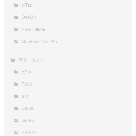
e-Tax
OneMix
Razer Blade
MacBook / Air / Pro
写真・カメラ
α7IV
FX30
a7c
α6600
GoPro
ZV-E10