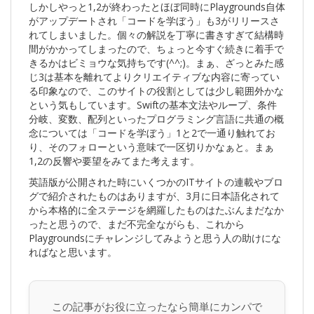
しかしやっと1,2が終わったとほぼ同時にPlaygrounds自体
がアップデートされ「コードを学ぼう」も3がリリースさ
れてしまいました。個々の解説を丁寧に書きすぎて結構時
間がかかってしまったので、ちょっと今すぐ続きに着手で
きるかはビミョウな気持ちです(^^;)。まぁ、ざっとみた感
じ3は基本を離れてよりクリエイティブな内容に寄ってい
る印象なので、このサイトの役割としては少し範囲外かな
という気もしています。Swiftの基本文法やループ、条件
分岐、変数、配列といったプログラミング言語に共通の概
念については「コードを学ぼう」1と2で一通り触れてお
り、そのフォローという意味で一区切りかなぁと。まぁ
1,2の反響や要望をみてまた考えます。
英語版が公開された時にいくつかのITサイトの連載やブロ
グで紹介されたものはありますが、3月に日本語化されて
から本格的に全ステージを網羅したものはたぶんまだなか
ったと思うので、まだ不完全ながらも、これから
Playgroundsにチャレンジしてみようと思う人の助けにな
ればなと思います。
この記事がお役に立ったなら簡単にカンパで