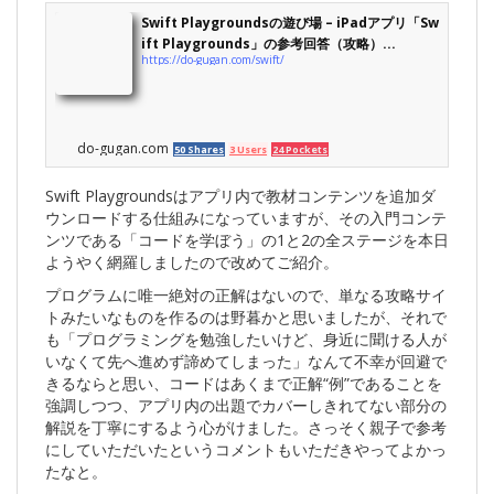
Swift Playgroundsの遊び場 – iPadアプリ「Sw
ift Playgrounds」の参考回答（攻略）...
https://do-gugan.com/swift/
do-gugan.com
50 Shares
3 Users
24 Pockets
Swift Playgroundsはアプリ内で教材コンテンツを追加ダ
ウンロードする仕組みになっていますが、その入門コンテ
ンツである「コードを学ぼう」の1と2の全ステージを本日
ようやく網羅しましたので改めてご紹介。
プログラムに唯一絶対の正解はないので、単なる攻略サイ
トみたいなものを作るのは野暮かと思いましたが、それで
も「プログラミングを勉強したいけど、身近に聞ける人が
いなくて先へ進めず諦めてしまった」なんて不幸が回避で
きるならと思い、コードはあくまで正解“例”であることを
強調しつつ、アプリ内の出題でカバーしきれてない部分の
解説を丁寧にするよう心がけました。さっそく親子で参考
にしていただいたというコメントもいただきやってよかっ
たなと。