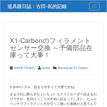
S
道具眼日誌：古田-私的記録
Toggle 
k
i
p
t
o
m
a
X1-Carbonのフィラメント
i
センサー交換 ～予備部品在
n
c
庫って大事！
o
n
t
2025年7月28日
furuta
BambuLab X1 Carbon
e
n
t
0.2mmノズル、詰まりやすくて大変ですね。
まぁそれに限らずちょいちょいエクストルーダー詰まるわ
けですが、先日けっこうガチめに詰まってしまい、たぶん
ペンチでフィラメント片を引っこ抜いた表紙だと思うんで