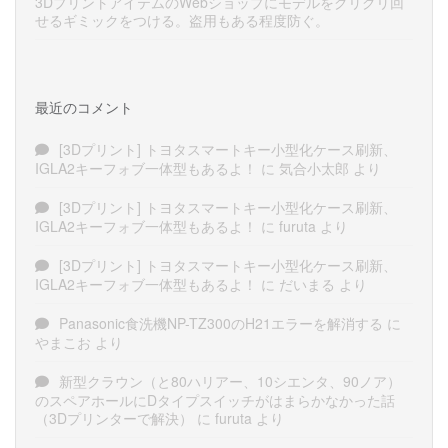
3DプリントアイテムのWebショップにモデルをグリグリ回
せるギミックをつける。盗用もある程度防ぐ。
最近のコメント
[3Dプリント] トヨタスマートキー小型化ケース刷新、
IGLA2キーフォブ一体型もあるよ！
に
気合小太郎
より
[3Dプリント] トヨタスマートキー小型化ケース刷新、
IGLA2キーフォブ一体型もあるよ！
に
furuta
より
[3Dプリント] トヨタスマートキー小型化ケース刷新、
IGLA2キーフォブ一体型もあるよ！
に
だいまる
より
Panasonic食洗機NP-TZ300のH21エラーを解消する
に
やまこお
より
新型クラウン（と80ハリアー、10シエンタ、90ノア）
のスペアホールにDタイプスイッチがはまらかなかった話
（3Dプリンターで解決）
に
furuta
より