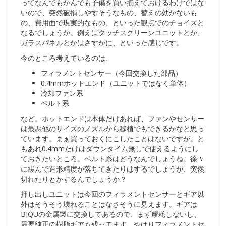
ってなんでもかんでも予備を買い揃えておけるわけではな
いので、突然破損しやすそうなもの、替えの効かないも
の、費用面で現実的なもの、といった観点でのチョイスと
なるでしょうか。例えばタッチスクリーンユニットとか、
ガラスパネルとかはさすがに、といった感じです。
今のところ考えているのは、
フィラメントセンサー（今回交換した部品）
0.4mmホットエンド（ユニットではなく単体）
冷却ファン系
ベルト系
など。ホットエンドは本体だけあれば、ファンやセンサー
は最悪他のサイズのノズルから移植でもできるかなと思っ
ています。まぁ買っておくにこしたことはないですが。と
もあれ0.4mmだけはダウンタイム無しで使えるようにし
ておきたいところ。ベルト系はどうなんでしょうね。徐々
に緩んで造形精度が落ちてきたりはするでしょうが、突然
切れたりとかするんでしょうか？
押し出しユニットは今回のフィラメントセンサーとギア以
外はそうそう壊れることはなさそうに見えます。ギアは
BIQUの金属製に交換してあるので、まず摩耗しないし、
最悪純正の樹脂ギアも残ってます。やはりフィラメントセ