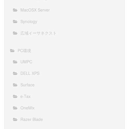
MacOSX Server
Synology
広域イーサネクスト
PC環境
UMPC
DELL XPS
Surface
e-Tax
OneMix
Razer Blade