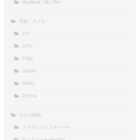
MacBook / Air / Pro
写真・カメラ
a7c
α7IV
FX30
α6600
GoPro
ZV-E10
クルマ関係
クラウンクロスオーバー
ランドクルーザー300