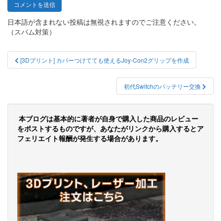
日本語が含まれない投稿は無視されますのでご注意ください。
（スパム対策）
投
[3Dプリント] カバーつけてても使えるJoy-Con2グリップを作成
稿
ナ
初代Switchのバッテリー交換
ビ
ゲ
本ブログは基本的に著者が自身で購入した商品のレビュー
をポストするものですが、あなたがリンクから購入するとア
ー
フェリエイト報酬が発生する場合があります。
シ
ョ
ン