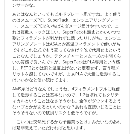
ンサーかな。
あとはなんといってもビルドプレート系ですね。よく使う
のはスムーズPEI、SuperTack、エンジニアリングプレー
ト。スムーズPEIがいちばんダメージ受けやすいので、こ
れは複数ストックほしい。SuperTackも頑丈とかいいつつ
割とフィラメントが剥がれずに残ったりしがち。エンジニ
アリングプレートはASAとか高温フィラメントで使いがち
ですがこれ公式でもう売ってなさげ？他で代用せよという
ことなんでしょうか。テクスチャーとスムーズの中間くら
いの質感で良いんですが。SuperTackはPLA専用という感
じ。PETGとかは割と温度上げないと定着せず、言う程メ
リットを感じてないですが、まぁPLAで大量に造形するに
はいいかなと使い続けてます。
AMS系はどうなんでしょうね。4フィラメントフルに駆使
して造形することは基本ないので、1,2台壊れてもクリテ
ィカルということはなさそうかも。全体がダウンするよう
なハブとかがあるといいのかな？あれも直接いじることは
そうそうないので破損リスクも低そうですが。
「こいつは突然死するから予備買っとけ」みたいなのあれ
ば是非教えていただければと思います。