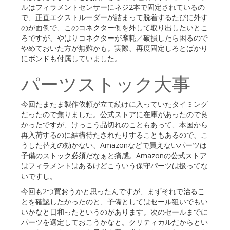
ルはフィラメントセンサーにネジ2本で固定されているの
で、正直エクストルーダーが詰まって脱着するたびに外す
のが面倒で、このコネクター側を外して取り出したいとこ
ろですが、やはりコネクターが摩耗／破損したら困るので
やめておいた方が無難かも。実際、再度固定しろとばかり
にボンドも付属していました。
パーツストック大事
今回たまたま製作依頼が立て続けに入っていたタイミング
だったので焦りました。公式ストアに在庫があったので良
かったですが、けっこう品切れのこともあって、本国から
再入荷するのに結構待たされたりすることもあるので、こ
うした替えの効かない、Amazonなどで買えないパーツは
予備のストック必須だなぁと痛感。Amazonの公式ストア
はフィラメントはあるけどこういう保守パーツは扱ってな
いですし。
今回も2つ買おうかと思ったんですが、まずそれで治るこ
とを確認したかったのと、予備としてはセール狙いでもい
いかなと日和ったというのがあります。次のセールまでに
パーツを選定しておこうかなと。クリティカルだからとい