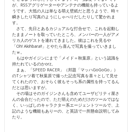
が、RSSアグリゲーターやアンテナの機能も持っているよ
うです。大抵の人は単なる萌え壁紙だと思うようで、時々
瞬きしたり写真のようにしゃべりだしたりして驚かれま
す。
さて、先日とあるカジュアルな打合せで、これを起動し
たままノートを取っていたところ、メンバーの一人がアメ
リカ人のゲストを連れてきました。彼はこれを見るや
「Oh! Akihbara!!」とやたら喜んで写真を撮っていきまし
たｗ。
もはやガイジンにまで「メイド＝秋葉原」という認識を
持たれているのかorz。
まぁ、「SPEED RACER」（邦題「マッハGoGoGo」）
のTシャツ着て秋葉原で撮った記念写真を喜々として見せ
てくれたので、おそらく彼もそっち系の属性を持ってるん
だとは思いますが。
その場はそのガイジンさんも含めてユーザビリティ屋さ
んの会合だったので、ただ萌えのためだけのツールではな
く、いっぱしのキャラクター系エージェントツールで、上
記のような機能もありーの、と英語で一所懸命説明してみ
たり。