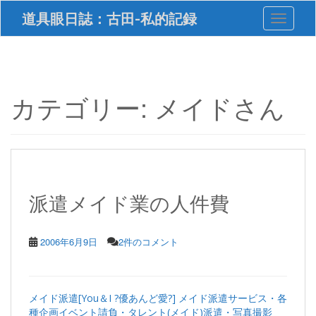
S
道具眼日誌：古田-私的記録
Toggle 
k
i
p
t
o
m
カテゴリー:
メイドさん
a
i
n
c
o
n
t
派遣メイド業の人件費
e
n
t
2006年6月9日
2件のコメント
メイド派遣[You＆I ?優あんど愛?] メイド派遣サービス・各
種企画イベント請負・タレント(メイド)派遣・写真撮影