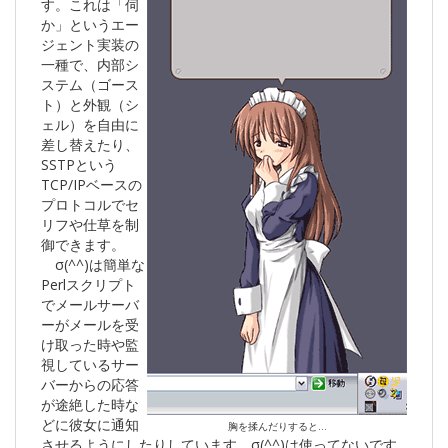
す。これは「伺
か」というエー
ジェント実装の
一種で、内部シ
ステム（ゴース
ト）と外観（シ
ェル）を自由に
差し替えたり、
SSTPという
TCP/IPベースの
プロトコルでセ
リフや仕草を制
御できます。
σ(^^)は簡単な
Perlスクリプト
でメールサーバ
ーがメールを受
け取った時や監
視しているサー
バーからの応答
が途絶した時な
どに彼女に通知
胸を揉んだりすると…
させるようにしたりしています。σ(^^)は使ってないです