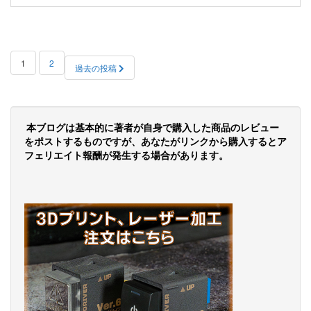
投
1
2
過去の投稿
稿
の
ペ
本ブログは基本的に著者が自身で購入した商品のレビュー
をポストするものですが、あなたがリンクから購入するとア
ー
フェリエイト報酬が発生する場合があります。
ジ
送
り