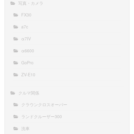
写真・カメラ
FX30
a7c
α7IV
α6600
GoPro
ZV-E10
クルマ関係
クラウンクロスオーバー
ランドクルーザー300
洗車