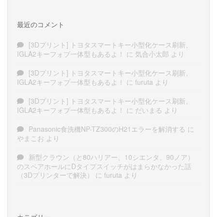
最近のコメント
[3Dプリント] トヨタスマートキー小型化ケース刷新、
IGLA2キーフォブ一体型もあるよ！
に
気合小太郎
より
[3Dプリント] トヨタスマートキー小型化ケース刷新、
IGLA2キーフォブ一体型もあるよ！
に
furuta
より
[3Dプリント] トヨタスマートキー小型化ケース刷新、
IGLA2キーフォブ一体型もあるよ！
に
だいまる
より
Panasonic食洗機NP-TZ300のH21エラーを解消する
に
やまこお
より
新型クラウン（と80ハリアー、10シエンタ、90ノア）
のスペアホールにDタイプスイッチがはまらかなかった話
（3Dプリンターで解決）
に
furuta
より
カテゴリー