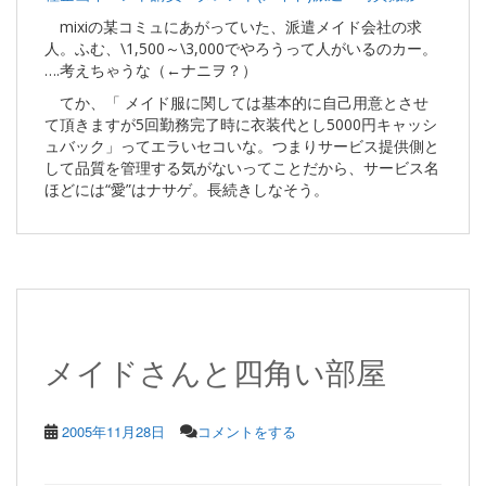
mixiの某コミュにあがっていた、派遣メイド会社の求
人。ふむ、\1,500～\3,000でやろうって人がいるのカー。
….考えちゃうな（←ナニヲ？）
てか、「 メイド服に関しては基本的に自己用意とさせ
て頂きますが5回勤務完了時に衣装代とし5000円キャッシ
ュバック」ってエラいセコいな。つまりサービス提供側と
して品質を管理する気がないってことだから、サービス名
ほどには“愛”はナサゲ。長続きしなそう。
メイドさんと四角い部屋
2005年11月28日
コメントをする