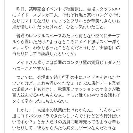
昨日、某即売会イベントで秋葉原に。会場スタッフの中
にメイドコスプレが二人。それぞれ黒と茶のロングでそれ
なりにマトモな成り（ちょっとフリルとか華美なきらいも
点が惜しい）だったけれど、ひとつ気付いたこと。
普通のレンタルスペースみたいな何もない空間にテーブ
ルやら置いただけのようなところにメイド服は
スゲー浮く
ｗ
。いや、わかりきったことなんだろうけど、実物を目の
当たりにして再認識したというか。
メイドさん雇うには普通のコンクリ壁の賃貸じゃダメだ
っつーことですかね。
ついでに、会場まで続く行列の中にメイドさん連れたヤ
ツいたけど、これも浮いてたなぁ（たぶん店外デート業者
の派遣メイドもどき）。秋葉系ファッションのオタクが数
百人並んでる中だもんなぁ。きっと近くのやつは会話もイ
タくて辛かったにちまいない。
しかし、まぁ週末の秋葉はわけわからん。「なんかこの
辺にヨドバシカメラできたらしいんですけどどう行けばい
いですか？」とか大通りの店員に喧嘩売ってるような輩も
いたりして、彼らからみたら異次元ゾーンなんだろうな