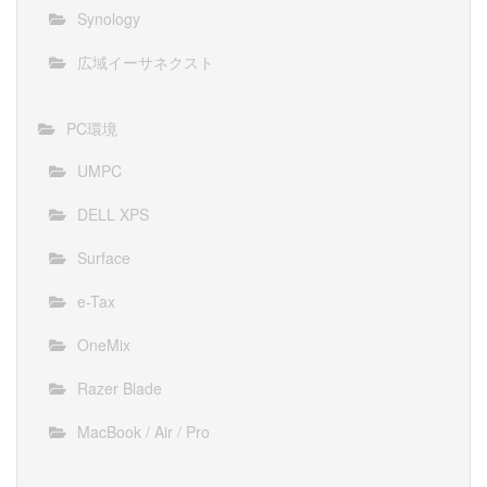
Synology
広域イーサネクスト
PC環境
UMPC
DELL XPS
Surface
e-Tax
OneMix
Razer Blade
MacBook / Air / Pro