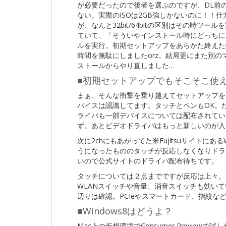
が必要だったので後者を選ぶのですが、DL前
ない。実際のISOは2GB強しかないのに！！
が、なんと32bit/64bitの区別はその時ツ
ていて、「そういやインストール時にどっちに
ルを実行。初期セットアップをあらかた終えた時
時間を無駄にしましたorz。結局更にまた別の
ストールからやり直しました…
■初期セットアップでもそこそこ使
まぁ、そんな衝撃を乗り越えてセットアップを
バイスは認識してます。タッチとペンもOK。た
ライバも一部デバイスについては配布されてい
ず。あとビデオドライバはもっと新しいのが入
次に2chにもあがってた米Fujitsuサイトに
うになったもののタッチが反応しなくなりドラ
いので公式サイトのドライバ配布待ちです。
タッチについては２点までですが反応は上々。
WLANスイッチや音量、消音スイッチも効い
辺りは確認。PCIeやスマートカード、指紋な
■Windows8はどうよ？
Mac上の仮想環境でConsumer Preview