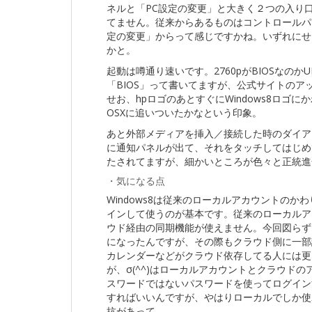
ネルと「PC設定の変更」と大きく２つの入り
てません。従来からあるものはコントロールパ
定の変更」からって感じですかね。いずれにせ
かと。
起動は噂通り速いです。2760pがBIOSなのか
「BIOS」って書いてますが、公式サイトのアッ
せお、hpロゴのあとすぐにWindows8ロ
OSXに追いついたかなという印象。
あと外部メディアを挿入／接続した時のダイア
に通知パネルが出て、それをタッチしてはじめ
たされてますが、細かいところが色々と正統進
・気になる点
Windows8は従来のローカルアカウントのかわり
インして使うのが基本です。従来のローカルア
ウド経由の同期機能が使えません。今回図らずも3
になったんですが、その際もクラウド側に一部
カレンダーなどがクラウド依存してる人には更
が、σ(^^)はローカルアカウントとクラウド
スワードではないパスワードを使ってログイン
すればいいんですが、やはりローカルでしか使
抗があって…