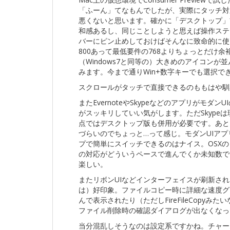
「ふーん」てなもんでしたが、実際にタッチ対
悪くないと思います。確かに「デスクトップ」
和感あるし、同じことしようと思えば操作ステ
バーにピン止めしておけばそんなに致命的に使い
800あって最低要件の768よりちょっとだけ
（Windows7と同等の）大きめのアイコン
みます。今まで通りWin+数字キーでも選択で
スクロールがタッチで直接できるのももはや馴
またEvernoteやSkypeなどのアプリがモ
がスッキリしていい気がします。ただSkype
点ではデスクトップ版も併用が必要です。あと
づらいのでちょっと…って感じ。モダンUIア
プで簡単にスイッチできるのはナイス。OSX
の対応がどういうペースで進んでくか未知数で
楽しい。
またリボンUIなどインターフェイスが刷新されたE
は）好印象。ファイルコピー時に詳細な速度グ
んで表示されたり（ただしFireFileCopy
ファイル削除時の確認ダイアログが出なくなっ
当分混乱しそうなのは設定系ですかね。チャー