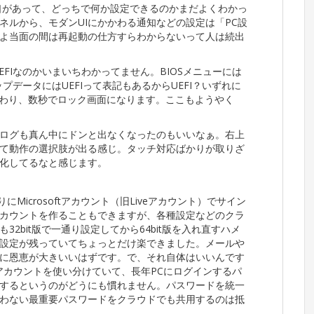
口があって、どっちで何か設定できるのかまだよくわかっ
ネルから、モダンUIにかかわる通知などの設定は「PC設
よ当面の間は再起動の仕方すらわからないって人は続出
UEFIなのかいまいちわかってません。BIOSメニューには
プデータにはUEFIって表記もあるからUEFI？いずれに
ゴにかわり、数秒でロック画面になります。ここもようやく
ログも真ん中にドンと出なくなったのもいいなぁ。右上
て動作の選択肢が出る感じ。タッチ対応ばかりが取りざ
化してるなと感じます。
にMicrosoftアカウント（旧Liveアカウント）でサイン
カウントを作ることもできますが、各種設定などのクラ
2bit版で一通り設定してから64bit版を入れ直すハメ
設定が残っていてちょっとだけ楽できました。メールや
に恩恵が大きいいはずです。で、それ自体はいいんです
のアカウントを使い分けていて、長年PCにログインするパ
するというのがどうにも慣れません。パスワードを統一
わない最重要パスワードをクラウドでも共用するのは抵