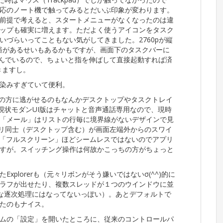
応のノート機で触ってみるとだいぶ印象が変わります。
前提で考えると、スタートメニューがなくなったのは違
ップも確実に増えます。ただよく使うアイコンをタスク
づらいってこともない気がしてきました。2760pが縦
余裕があるせいもあるかもですが、画面下のタスクバーに
が並んでいるので、ちょいと指を伸ばして直接起動すれば済
きますし。
染みすぎていて便利。
ダンUIの方に逃がせるのもなんかデスクトップやタスクトレイ
は現状モダンUI版はチャットと音声通話専用なので、現時
「メール」はリストの行毎に境界線がないデザインで見
プリ同士（デスクトップ含む）が画面左端外からのスワイ
の「フルスクリーン」ほどシームレスではないのでアプリ
すが。スイッチング操作は何故かこっちの方がちょっと
xplorerも（元々リボンがそう嫌いではないσ(^^)的に
ラフが出せたり、複数スレッドが１つのウインドウに並
みたいな逐次処理にはなってないっぽい）。あとデフォルトで
たのもナイス。
ムの「設定」を開いたところに、従来のコントロールパ