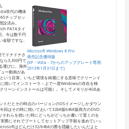
も
ista世代の機体
GM965チップセッ
で増設済み。
inch PATAタイ
万円。今は数千円
ラい金額ですな。
Microsoft Windows 8 Pro
円でドナドナさ
発売記念優待版
ら3,300円で
(XP・Vista・7からのアップグレード専用:
する運びに。海外
2013年1月31日まで)
ビュー動画があ
という目算。いちど環境を綺麗にする意味でクリーンイ
に焼いてインストーラ－上で一度Windowsの存在を検
クリーンインストールは可能）。そしてメモリが4GBあ
。
タントだとその時点のバージョンのOSイメージしかダウン
その時に焼いておいて32bit版64bit版両方のDVD-
りそれらを焼いた時にどっちがどっちか書いて置くのを
たり実際にそれでブートしてセットアップ手順を進めていっ
rosoftはどんだけ32/64bitの際を隠蔽したいんだよと