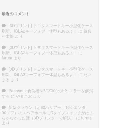
最近のコメント
[3Dプリント] トヨタスマートキー小型化ケース
刷新、IGLA2キーフォブ一体型もあるよ！
に
気合
小太郎
より
[3Dプリント] トヨタスマートキー小型化ケース
刷新、IGLA2キーフォブ一体型もあるよ！
に
furuta
より
[3Dプリント] トヨタスマートキー小型化ケース
刷新、IGLA2キーフォブ一体型もあるよ！
に
だい
まる
より
Panasonic食洗機NP-TZ300のH21エラーを解消
する
に
やまこお
より
新型クラウン（と80ハリアー、10シエンタ、
90ノア）のスペアホールにDタイプスイッチがはま
らかなかった話（3Dプリンターで解決）
に
furuta
より