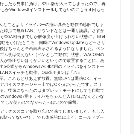
したら見事に負け。32bit版が入ってしまったので、再
台しかWindows8インストールしてないのにもう４回もセ
そんなことよりドライバーの揃い具合と動作の感触でしょ
た時点で無線LAN、サウンドなどは一通り認識。さすが
画面がXGA相当までしか解像度が上げられない状態に。Intel
をかけたところ、同時にWindows Updateもどっさり
後はちゃんと全画面表示されるようになりました。ペン
ゴム側は使えない（ペンとして動作）状態。WACOMの
人が筆圧ないほうがいいというので放置することに。あ
公式からWindows7/64bit用のドライバをインストー
Nスイッチも動作。Quickボタンは「.NET
ーが表示。これもとりあえず放置。無線LANは通信OK。イー
デバイスマネージャー上ではOKっぽかったです。スリ
る。後気になったのはタブレットモードにしても自動で
のWindows7用ドライバをちゃんと入れればなんとかな
してしか使われてなかったっぽいので保留。
デックススコアを取り忘れて来てしまいました。もし入
のも貼ってないや）。でも体感的には上々。コールドブー