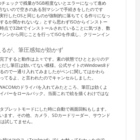
のチェックで残量が5GB程度ないとエラーになって進め
仕方ないので空きのある別マシンで手続きをしたのです
ールを実行したOSと同じものが強制的に落ちてくる作りになっ
するか聞かれないな」とすら思わずISOからインストー
点で32bitでインストールされていることに気づき、数
マシンから同じことを行ってISOを作成し、クリーンイン
えるが、筆圧感知が効かず
完了すると動作は上々です。素の状態でひととおりのデ
だし筆圧は効いてない模様。公式サイトのWindows8ド
るので一通り入れてみましたがペンに関してはかわら
ってるよ、と言われたのでキャンセルしました。
あるWACOMのドライバを入れてみたところ、筆圧は効くよ
イバーをロールバック。当面これで絵を描くわけではな
タブレットモードにした時に自動で画面回転もします。
ています。その他、カメラ、SDカードリーダー、サウンド
どは試してません。
で試した時はマウス（Trackpad）でしか触ってなかったので