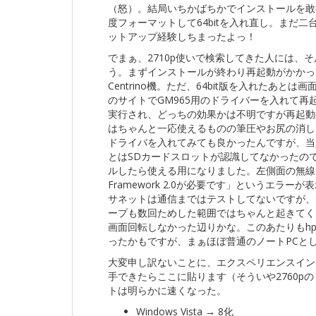
（怒）。結局いちかばちかでインストールを敢行
度フォーマットして64bitを入れ直し。まだ二
ットアップ経験しちまったよっ！
でまぁ、2710p使いで検索してきた人には、
う。まずインストールが終わり再起動がかかっ
Centrino機。ただ、64bit版を入れたあとは
のサイトでGM965用のドライバーを入れて再起動
実行され、どっちの効果かは不明ですが再起動
はちゃんと一応使えるものの筆圧やお尻の消し
ドライバを入れてみても良かったんですが、当
とはSDカードスロットが認識してなかったのでhp
ルしたら使える用になりました。左側面の無線LA
Framework 2.0が必要です」というエラ
サネットは通信まではテストしてないですが、
ープも数回ためした範囲ではちゃんと起きてく
画面回転しなかった辺りかな。このあたりもhp
ったかもですが、まぁほぼ普通のノートPCと
大変申し訳ないことに、エクスペリエンスイン
手できたらここに貼ります（そういや2760p
トは明らかに速くなった。
Windows Vista → 8化