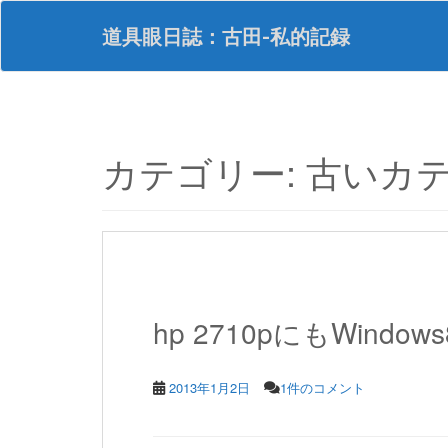
S
k
道具眼日誌：古田-私的記録
i
p
t
o
m
a
カテゴリー:
古いカ
i
n
c
o
n
t
e
n
hp 2710pにもWind
t
2013年1月2日
1件のコメント