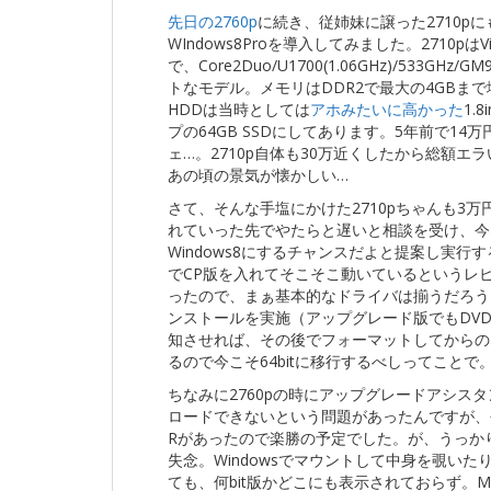
先日の2760p
に続き、従姉妹に譲った2710pに
WIndows8Proを導入してみました。2710pはV
で、Core2Duo/U1700(1.06GHz)/533GHz/
トなモデル。メモリはDDR2で最大の4GBま
HDDは当時としては
アホみたいに高かった
1.8
プの64GB SSDにしてあります。5年前で14
ェ…。2710p自体も30万近くしたから総額エ
あの頃の景気が懐かしい…
さて、そんな手塩にかけた2710pちゃんも3万
れていった先でやたらと遅いと相談を受け、今な
Windows8にするチャンスだよと提案し実行
でCP版を入れてそこそこ動いているというレ
ったので、まぁ基本的なドライバは揃うだろう
ンストールを実施（アップグレード版でもDVD
知させれば、その後でフォーマットしてからの
るので今こそ64bitに移行するべしってことで
ちなみに2760pの時にアップグレードアシス
ロードできないという問題があったんですが、今回は
Rがあったので楽勝の予定でした。が、うっか
失念。Windowsでマウントして中身を覗い
ても、何bit版かどこにも表示されておらず。Mic