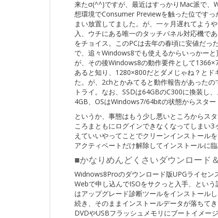
来たσ(^^)ですが、最近はすっかりMac派で、Wi
想環境でConsumer Previewを触った位で
まい放置してました。が、一ヶ月遅れてようや
入、ウチにある唯一のタッチパネル対応機であるh
をチョイス。このPCは去年の春頃に安値だったTa
で、追々Windows8でも使えるからいっかー
が、その後Windows8の動作要件として1366×
あると知り、1280×800だとダメじゃね？と
た。が、2chとかみてると動作報告があったの
トライ。なお、SSDは64GBのC300に換装し
4GB、OSはWindows7/64bitの状態からスタ
というか、事態はもう少し悪いところからスタ
ころまともにログインできなくなってしまい3
えていいやってことでクリーンインストールを決意。
アクティベートだけ解除してインストールに臨
■かなりめんどくさいダウンロード
Widnows8Proのダウンロード版UPGライ
Webで申し込んでISOをサクっと入手、とい
はアップグレード診断ツールをインストールし
続き、そのままインストールデータが落ちてき
DVDやUSBフラッシュメモリにブートイメ