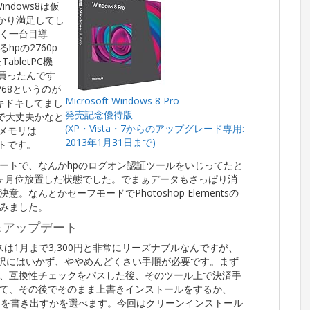
ndows8は仮
すっかり満足してし
く一台目導
pの2760p
bletPC機
と買ったんです
768というのが
Microsoft Windows 8 Pro
ドキドキしてまし
発売記念優待版
で大丈夫かなと
(XP・Vista・7からのアップグレード専用:
、メモリは
2013年1月31日まで)
ートです。
ートで、なんかhpのログオン認証ツールをいじってたと
ヶ月位放置した状態でした。でまぁデータもさっぱり消
なんとかセーフモードでPhotoshop Elementsの
みました。
＆アップデート
センスは1月まで3,300円と非常にリーズナブルなんですが、
う訳にはいかず、ややめんどくさい手順が必要です。まず
、互換性チェックをパスした後、そのツール上で決済手
て、その後でそのまま上書きインストールをするか、
ージを書き出すかを選べます。今回はクリーンインストール