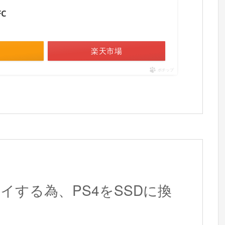
C
楽天市場
ポチップ
プレイする為、PS4をSSDに換