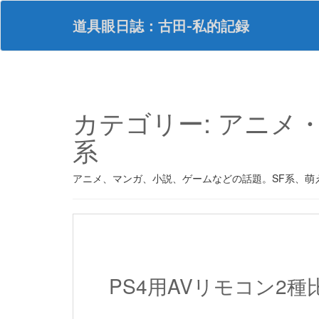
S
k
道具眼日誌：古田-私的記録
i
p
t
o
m
a
カテゴリー:
アニメ
i
n
系
c
o
n
アニメ、マンガ、小説、ゲームなどの話題。SF系、萌
t
e
n
t
PS4用AVリモコン2種