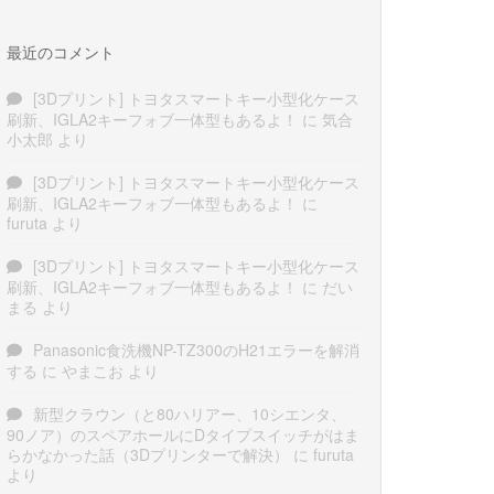
最近のコメント
[3Dプリント] トヨタスマートキー小型化ケース
刷新、IGLA2キーフォブ一体型もあるよ！
に
気合
小太郎
より
[3Dプリント] トヨタスマートキー小型化ケース
刷新、IGLA2キーフォブ一体型もあるよ！
に
furuta
より
[3Dプリント] トヨタスマートキー小型化ケース
刷新、IGLA2キーフォブ一体型もあるよ！
に
だい
まる
より
Panasonic食洗機NP-TZ300のH21エラーを解消
する
に
やまこお
より
新型クラウン（と80ハリアー、10シエンタ、
90ノア）のスペアホールにDタイプスイッチがはま
らかなかった話（3Dプリンターで解決）
に
furuta
より