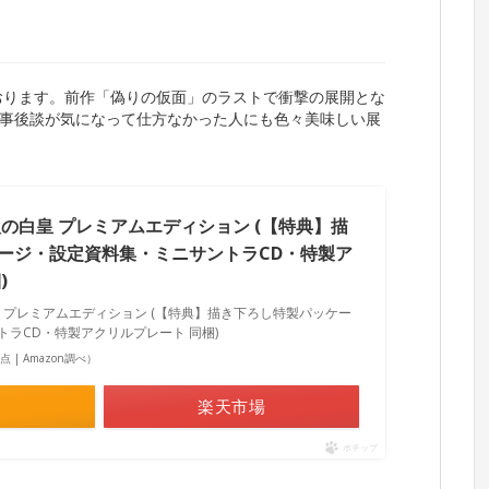
おります。前作「偽りの仮面」のラストで衝撃の展開とな
事後談が気になって仕方なかった人にも色々美味しい展
の白皇 プレミアムエディション (【特典】描
ージ・設定資料集・ミニサントラCD・特製ア
)
 プレミアムエディション (【特典】描き下ろし特製パッケー
ラCD・特製アクリルプレート 同梱)
7時点 | Amazon調べ）
楽天市場
ポチップ