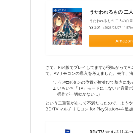
うたわれるもの 二
うたわれるもの 二人の白皇
¥3,201
（2026/08/07 11:5
Amazon
さて、PS4版でプレイしてますが寝転がってADV
で、AVリモコンの導入を考えました。去年、
△○×□ボタンの位置が横並びで脳内にあ
いちいち「TV」モードにしないと音量ボ
操作が一切効かない…）
という二重苦があって不満だったので、ようや
BD/TV マルチリモコン for PlayStation4を
BD/TV マルチリモコン 