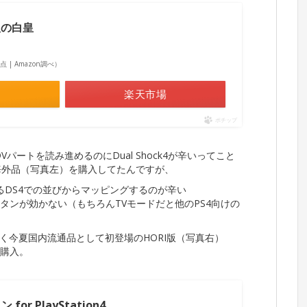
人の白皇
7時点 | Amazon調べ）
楽天市場
ポチップ
パートを読み進めるのにDual Shock4が辛いってこと
海外品（写真左）を購入してたんですが、
るDS4での並びからマッピングするのが辛い
タンが効かない（もちろんTVモードだと他のPS4向けの
く今夏国内流通品として初登場のHORI版（写真右）
追加購入。
for PlayStation4