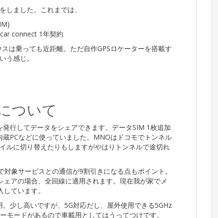
直しをしました。これまでは、
IM)
car connect 1年契約
ウスは乗っても近距離。ただ自作GPSロケーターを搭載す
いう感じ。
IMについて
SIMを発行してデータをシェアできます。データSIM 1枚追加
E内蔵PCなどに使っていました。MNOはドコモでトンネル
イルに切り替えたりもしますがやはりトンネルで途切れ
円で対象サービスとの通信が9割引きになる点もポイント。
でシェアの場合、全回線に適用されます。現在我が家でメ
加入しています。
を使用。少し高いですが、5G対応だし、屋外使用できる5GHz
カーモードがあるので車載用としてはうってつけです。