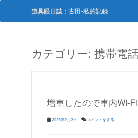
S
k
道具眼日誌：古田-私的記録
i
p
t
o
m
a
カテゴリー:
携帯電
i
n
c
o
n
t
e
n
増車したので車内Wi-F
t
2026年2月2日
コメントをする