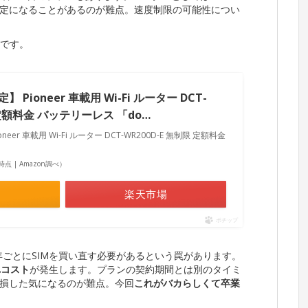
定になることがあるのが難点。速度制限の可能性につい
後です。
限定】 Pioneer 車載用 Wi-Fi ルーター DCT-
 定額料金 バッテリーレス 「do…
ioneer 車載用 Wi-Fi ルーター DCT-WR200D-E 無制限 定額料金
33時点 | Amazon調べ）
楽天市場
ポチップ
年ごとにSIMを買い直す必要があるという罠があります。
れコスト
が発生します。プランの契約期間とは別のタイミ
損した気になるのが難点。今回
これがバカらしくて卒業