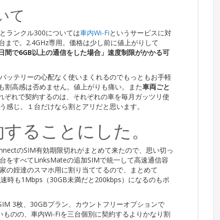
ついて
とランクル300については
車内Wi-Fi
というサービスに対
5台まで。2.4GHz専用。価格は少し前に値上がりして
日間で6GB以上の通信をした場合」速度制限がかかる可
バッテリーの心配なく使いまくれるのでもっともお手軽
ectよりも割高感は否めません。値上がりも痛い。また
車両ごと
それぞれで契約するのは、それぞれの車を毎月ガッツリ使
う感じ。１台だけなら割とアリだと思います。
に集約することにした。
r connectのSIM有効期限切れがまとめて来たので、思い切っ
すべてLinksMateの追加SIMで統一して高速通信容
家の姪達のスマホ用に割り当ててるので、まとめて
時も1Mbps（30GB未満だと200kbps）になるのもポ
IM 3枚、30GBプラン、カウントフリーオプションで
いものの、車内Wi-Fiを三台個別に契約するよりかなり割