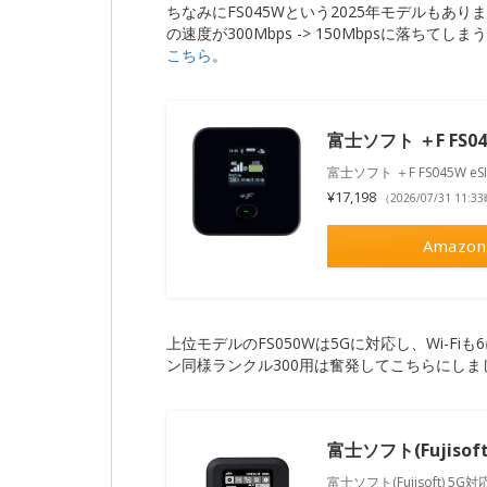
ちなみにFS045Wという2025年モデルもありま
の速度が300Mbps -> 150Mbpsに落ち
こちら
。
富士ソフト ＋F FS0
富士ソフト ＋F FS045W 
¥17,198
（2026/07/31 11:
Amazon
上位モデルのFS050Wは5Gに対応し、Wi-Fi
ン同様ランクル300用は奮発してこちらにしま
富士ソフト(Fujisof
富士ソフト(Fujisoft) 5G