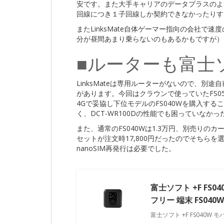
安です。また大手キャリアのデータプラスのよう
回線につき１子回線しか契約できなかったりす
またLinksMate自体ゲーマー指向の会社で
分が昼間あまり乗らないのもあるかもですが）
■ルーターも富士
LinksMateは専用ルーターがないので、別途
があります。今回はクラウンで使っていたFS05
4Gで妥協し下位モデルのFS040Wを購入す
く、DCT-WR100Dの性能でも困っていなかっ
また、通常のFS040Wは1.3万円、別売り
セットが注文時17,800円だったのでそちらを
nanoSIM再発行は必要でした。
富士ソフト +F FS040
フリー 端末 FS040
富士ソフト +F FS040W モバ