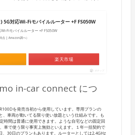
t) 5G対応Wi-Fiモバイルルーター +F FS050W
対応Wi-Fiモバイルルーター +F FS050W
14時点 | Amazon調べ）
楽天市場
ポチップ
mo in-car connect につ
-WR100Dを発売当初から使用しています。専用プランの
イド契約すると、車両が動いてる限り使い放題という仕組みです。も
定時間は普通に使用できます。ような自宅などの固定回
、車で使う限り事実上無効といえます。１年一括契約で
１日、30日のプランもあります。ルーターとしては2.4GHz