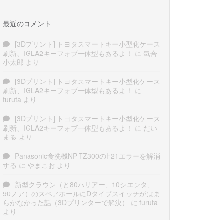
最近のコメント
[3Dプリント] トヨタスマートキー小型化ケース
刷新、IGLA2キーフォブ一体型もあるよ！
に
気合
小太郎
より
[3Dプリント] トヨタスマートキー小型化ケース
刷新、IGLA2キーフォブ一体型もあるよ！
に
furuta
より
[3Dプリント] トヨタスマートキー小型化ケース
刷新、IGLA2キーフォブ一体型もあるよ！
に
だい
まる
より
Panasonic食洗機NP-TZ300のH21エラーを解消
する
に
やまこお
より
新型クラウン（と80ハリアー、10シエンタ、
90ノア）のスペアホールにDタイプスイッチがはま
らかなかった話（3Dプリンターで解決）
に
furuta
より