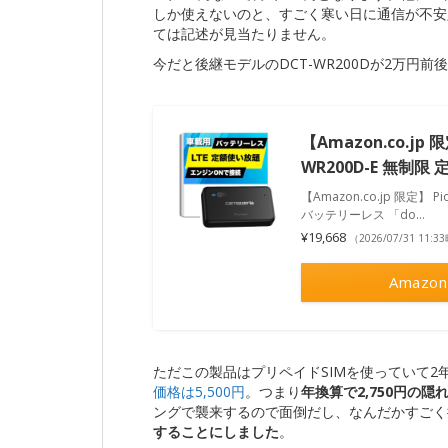
しか使えないのと、すごく寒い日に通信が不安
ては記述が見当たりません。
今だと後継モデルのDCT-WR200Dが2万円前
【Amazon.co.jp 
WR200D-E 無制限
【Amazon.co.jp 限定】 P
バッテリーレス 「do…
¥19,668
（2026/07/31 11:
Amazon
ただこの製品はプリペイドSIMを使っていて2
価格は5,500円
。つまり
年換算で2,750円の隠
ングで襲来するので面倒だし、なんだかすごく
することにしました
。