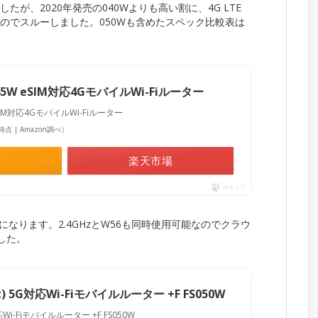
したが、2020年発売の040Wよりも高い割に、4G LTE
てしまうのでスルーしました。050Wも含めたスペック比較表は
45W eSIM対応4GモバイルWi-Fiルーター
eSIM対応4GモバイルWi-Fiルーター
33時点 | Amazon調べ）
楽天市場
ポチップ
も6になります。2.4GHzとW56も同時使用可能なのでクラウ
した。
t) 5G対応Wi-Fiモバイルルーター +F FS050W
対応Wi-Fiモバイルルーター +F FS050W