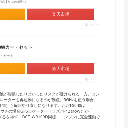
33時点 | Amazon調べ）
楽天市場
ポチップ
040Wカー・セット
カー・セット
楽天市場
ポチップ
池が膨張したりといったリスクが避けられる一方、コン
ルーターも再起動になるのが難点。5GHzを使う場合、
分間）も毎回やり直しになります。ただFS040は
ず、ウチの場合GPSロケーター（ラズパイZeroW）が
せざるを得ず、DCT-WR100D同様、エンジンに完全連動で