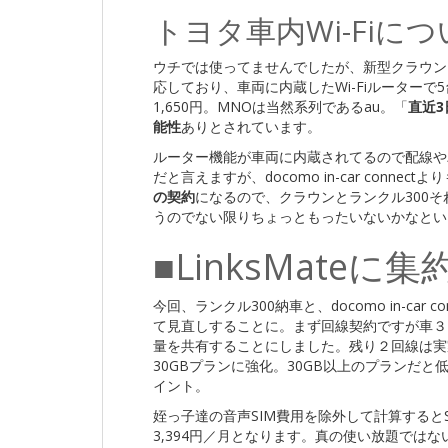
トヨタ車内Wi-Fiに
ウチでは使ってませんでしたが、新型クラウン
応しており、車両に内蔵したWi-Fiルーターで
1,650円。MNOは当然系列であるau。「
直近3
能性
ありとされています。
ルーター機能が車両に内蔵されてるので配線や
だと言えますが、docomo in-car conn
の契約
になるので、クラウンとランクル300
うのでない限りちょっともったいないかなとい
■LinksMate
今回、ランクル300納車と、docomo in-ca
て見直しすることに。まず回線契約ですが車３台を
量を共有することにしました。残り２回線は実
30GBプランに強化。30GB以上のプランだと低速
イント。
姪っ子達の音声SIM費用を除外して計算するとS
3,394円／月となります。真の使い放題ではな