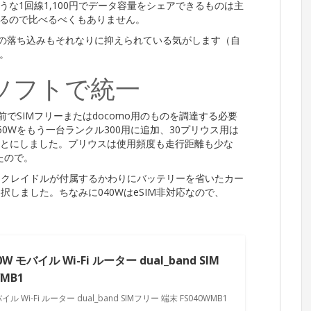
な1回線1,100円でデータ容量をシェアできるものは主
るので比べるべくもありません。
速度の落ち込みもそれなりに抑えられている気がします（自
。
ソフトで統一
自前でSIMフリーまたはdocomo用のものを調達する必要
0Wをもう一台ランクル300用に追加、30プリウス用は
ることにしました。プリウスは使用頻度も走行距離も少な
たので。
のカークレイドルが付属するかわりにバッテリーを省いたカー
選択しました。ちなみに040WはeSIM非対応なので、
W モバイル Wi-Fi ルーター dual_band SIM
WMB1
イル Wi-Fi ルーター dual_band SIMフリー 端末 FS040WMB1