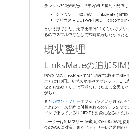
ランクル300が来たので車内Wi-Fi契約の見
クラウン – FS050W + LinksMate (追加S
プリウス – DCT-WR100D + docomo in-
という形でした。乗車比率は9:1くらいでプリ
るのでスマホ依存なしで常時接続したかったと
現状整理
LinksMateの追加S
格安SIMのLinksMateでは1契約で5枚まで
ごとに110円。サブスマホやタブレット、LT
なども含めエリアは不満なし（たまに楽天モバ
がち）。
また
カウントフリー
オプションという月550
これはベース契約に付帯されるので、5 SIM
インで使っているU-NEXTも対象になるので
ルーターはSIMフリー 5G対応のFS-050W
帯のW56に対応、またバッテリーレス運用の