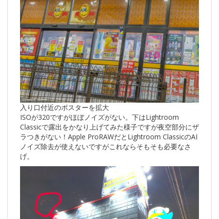
入り口付近のポスターを拡大
ISOが320ですがほぼノイズがない。下はLightroom
Classicで露出をかなり上げてみた様子ですが夜空部分にザ
ラつきがない！Apple ProRAWだとLightroom ClassicのAI
ノイズ除去が使えないですがこれならそもそも必要なさ
げ。