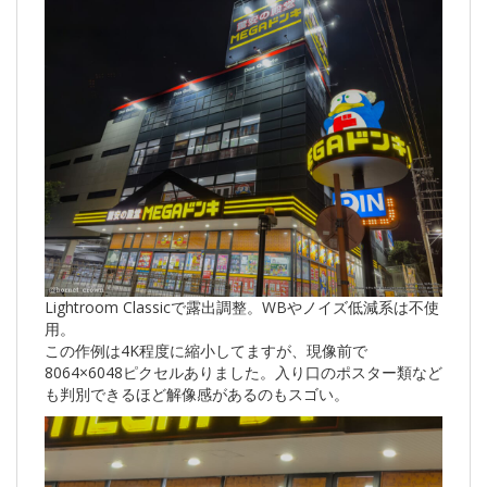
Lightroom Classicで露出調整。WBやノイズ低減系は不使
用。
この作例は4K程度に縮小してますが、現像前で
8064×6048ピクセルありました。入り口のポスター類など
も判別できるほど解像感があるのもスゴい。