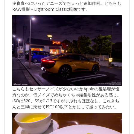
夕食食べにいったデニーズでちょっと追加作例。どちらも
RAW撮影＋Lightroom Classic現像です。
こちらもセンサーノイズが少ないのかAppleの後処理が優
秀なのか、低ノイズでめちゃくちゃ編集耐性がある感じ。
ISOは320、SSが1/13ですが手ぶれもほぼなし。これきち
んと三脚に乗せてISO100以下とかにして撮ってみたい。