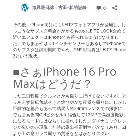
その後、iPhone向けにもLEITZフォトアプリが登場し、け
っこうなサブスク料金がかかるもののLEITZ LOOK含めて
近いエフェクトはiPhoneでも得られるようになりまし
た。でもまぁやはり1インチセンサーもあるしでiPhoneで
のサブスクは試用期間でやめ、SNS用写真はLEITZ Phone
3という現状。
■さぁiPhone 16 Pro
Maxはどうだ？
まだ二日程度でクルマとかも撮りに行けてないですが、と
りあえず超広角試そうと煌びやかな夜景を撮りに。しかし
距離的な都合もあって結局広角24mmレンズでの撮影に。
でもまぁ夜間の4ピクセルを結合して12MPで高感度撮影
になるモードにはならずに撮れました。ダイナミックレン
ジが広いのか現像した時の露出補正耐性がかなりあり、2F
より上の窓ガラス周りの質感などはかなりエグい。