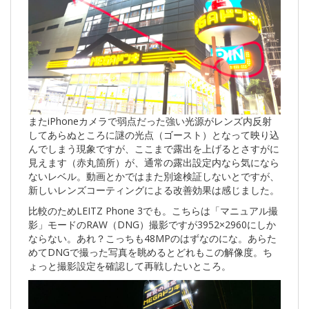
またiPhoneカメラで弱点だった強い光源がレンズ内反射
してあらぬところに謎の光点（ゴースト）となって映り込
んでしまう現象ですが、ここまで露出を上げるとさすがに
見えます（赤丸箇所）が、通常の露出設定内なら気になら
ないレベル。動画とかではまた別途検証しないとですが、
新しいレンズコーティングによる改善効果は感じました。
比較のためLEITZ Phone 3でも。こちらは「マニュアル撮
影」モードのRAW（DNG）撮影ですが3952×2960にしか
ならない。あれ？こっちも48MPのはずなのにな。あらた
めてDNGで撮った写真を眺めるとどれもこの解像度。ち
ょっと撮影設定を確認して再戦したいところ。