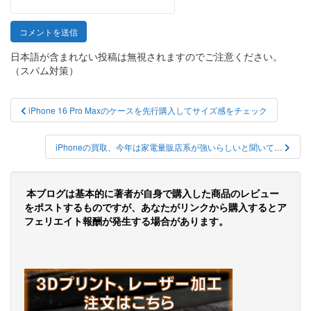
日本語が含まれない投稿は無視されますのでご注意ください。
（スパム対策）
投
iPhone 16 Pro Maxのケースを先行購入してサイズ感をチェック
稿
ナ
iPhoneの買取、今年は家電量販店系が強いらしいと聞いて…
ビ
ゲ
本ブログは基本的に著者が自身で購入した商品のレビュー
をポストするものですが、あなたがリンクから購入するとア
ー
フェリエイト報酬が発生する場合があります。
シ
ョ
ン