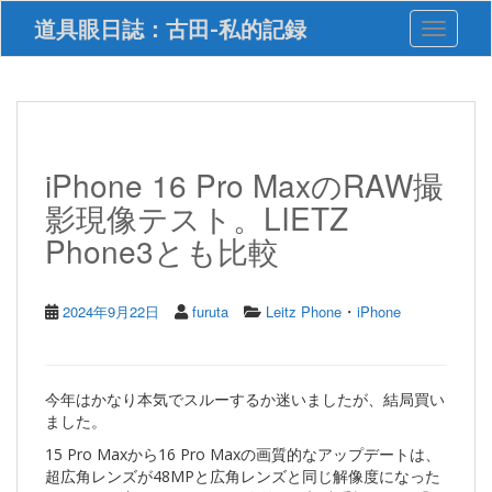
S
道具眼日誌：古田-私的記録
Toggle 
k
i
p
t
o
m
a
iPhone 16 Pro MaxのRAW撮
i
影現像テスト。LIETZ
n
c
Phone3とも比較
o
n
t
・
2024年9月22日
furuta
Leitz Phone
iPhone
e
n
t
今年はかなり本気でスルーするか迷いましたが、結局買い
ました。
15 Pro Maxから16 Pro Maxの画質的なアップデートは、
超広角レンズが48MPと広角レンズと同じ解像度になった