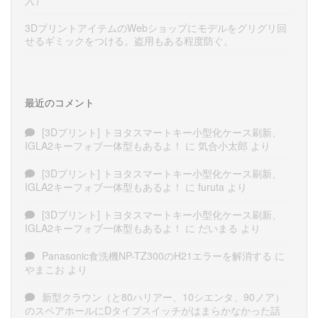
入）
3DプリントアイテムのWebショップにモデルをグリグリ回
せるギミックをつける。盗用もある程度防ぐ。
最近のコメント
[3Dプリント] トヨタスマートキー小型化ケース刷新、
IGLA2キーフォブ一体型もあるよ！
に
気合小太郎
より
[3Dプリント] トヨタスマートキー小型化ケース刷新、
IGLA2キーフォブ一体型もあるよ！
に
furuta
より
[3Dプリント] トヨタスマートキー小型化ケース刷新、
IGLA2キーフォブ一体型もあるよ！
に
だいまる
より
Panasonic食洗機NP-TZ300のH21エラーを解消する
に
やまこお
より
新型クラウン（と80ハリアー、10シエンタ、90ノア）
のスペアホールにDタイプスイッチがはまらかなかった話