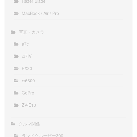
Razer Blade
MacBook / Air / Pro
写真・カメラ
a7c
α7IV
FX30
α6600
GoPro
ZV-E10
クルマ関係
ランドクルーザー300