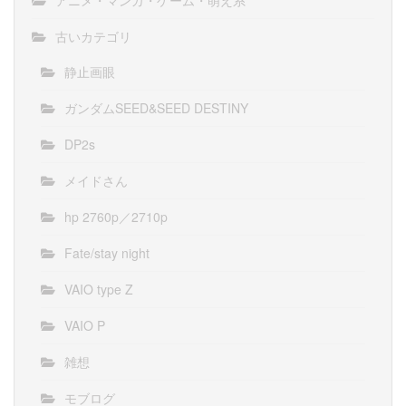
アニメ・マンガ・ゲーム・萌え系
古いカテゴリ
静止画眼
ガンダムSEED&SEED DESTINY
DP2s
メイドさん
hp 2760p／2710p
Fate/stay night
VAIO type Z
VAIO P
雑想
モブログ