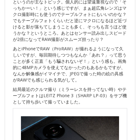
というのが主なトピック。個人的には望遠重視なので「そ
っちかーい！」という感じですが、まぁ超広角レンズはマ
クロ撮影時にも使うのでテーブルフォトにもいいのかな？
でもテーブルフォトくらいだと逆にマクロになるほど近づ
けると影が落ちてしまうことも多く、そっちも言うほど使
うかな？というところ。あとはセンサー読み出しスピード
が2倍になってRAW撮影がスムーズ担ったり？
あとiPhoneでRAW（ProRAW）が撮れるようになって久
しいですが、毎回期待しつつもなんか「あれ？」って思う
ことが多く正直「もう騙されないぞ！」という感も。画角
的に48MPカメラを使えてなかったのもあるかもですが、
なんか解像感がイマイチで、JPEGで撮った時の絵の具感
がRAWでも感じられる気がして。
結局最近のクルマ撮り（ミラーレスを持ってない時）やテ
ーブルフォトはLEITZ Phone 3（SHARP LP-03）をサブ機
として持ち歩いて撮っていました。