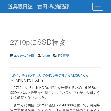
S
道具眼日誌：古田-私的記録
Toggle 
k
i
p
t
o
m
a
2710pにSSD特攻
i
n
c
2008年2月9日
furuta
PC環境
o
n
t
e
1.8インチSSDでは初の64GBモデルがSAMSUNGか
n
ら
[AKIBA PC Hotline!]
t
2710pの1.8inch HDDの遅さを改善するため、64GBの
SSDのバルク販売を心待ちにしてたワケですが、今週よう
やく解禁となりました。
さすがに初値はスゴい値段（\148,000程度）で、確定申
告の還付金が戻ってくる２、３ヶ月後まで待つことも考え