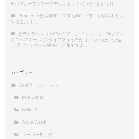
IGLA2キーフォブ一体型もあるよ！
に
だいまる
より
Panasonic食洗機NP-TZ300のH21エラーを解消する
に
やまこお
より
新型クラウン（と80ハリアー、10シエンタ、90ノア）
のスペアホールにDタイプスイッチがはまらかなかった話
（3Dプリンターで解決）
に
furuta
より
カテゴリー
AV機器・ガジェット
白モノ家電
Switch2
Apple Watch
レーザー加工機