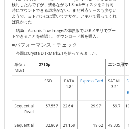
検討したんですが、残念ながら1.8inchディスクを２台同
時にマウントできる環境がない。まだ対応ケースも少ない
ようで、ヨドバシには置いてナサゲ。アキバで買ってくれ
ば良かった…
結局、Acronis TrueImageの体験版でUSBメモリでブー
トできることを確認し、ダウンロード版を購入。
■パフォーマンス・チェック
今回はCrystalDiskMark2.1を使ってみました。
単位：
2710p
エンコ用マ
MB/s
SSD
PATA
ExpressCard
SATAII
S
1.8′
3.5′
Sequential
57.557
22.641
29.971
59.7
1
Read
Sequential
32.809
21.159
19.62
49.335