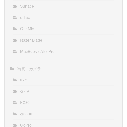
Surface
e-Tax
OneMix
Razer Blade
MacBook / Air / Pro
写真・カメラ
a7c
α7IV
FX30
α6600
GoPro