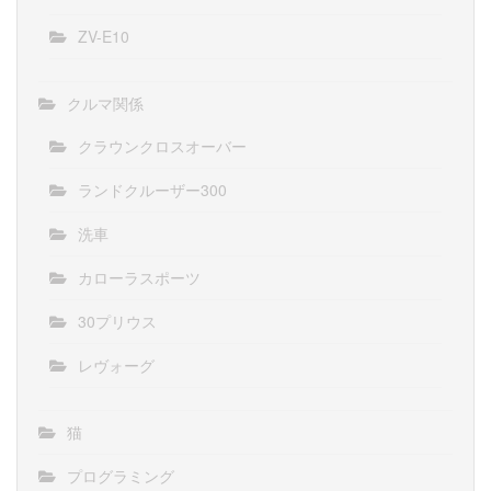
ZV-E10
クルマ関係
クラウンクロスオーバー
ランドクルーザー300
洗車
カローラスポーツ
30プリウス
レヴォーグ
猫
プログラミング