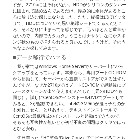
すが、2710pにはそれがない。HDDがシリコンのダンパー
に囲まれて詰め込んであるだけ。厚み的に余裕があるとこ
ろに放り込む感じになりました。ただ、縦横はほぼピッタ
リで、HDDについていた黒い絶縁シートでくるんだとこ
ろ、それなりに止まってる感じです。元々ほとんど重量が
ないので、内部でカタカタようことはナサゲ。なにかスポ
ンジ状のもので抑えられると良いんでしょうけど。そのう
ちなにか探してみます。
■データ移行でハマる
我が家ではWindows Home Serverでサーバー上にバッ
クアップをとっています。本来なら、専用ブートCD-ROM
から起動して、サーバーから直接リストアができるはずな
んですが、なぜか2710pではブートCD-ROMで起動後にブ
ルースクリーンが出て使えませんでした（元のHDDでも
同じ）。試しにCentOSのインストールDVDでブートして
みると、Xが起動できない。IntelのGM965が鬼っ子なのか
も知れません。とりあえず、テキストインストールで
CentOSの最低構成のインストールと起動はできたので、
そもそも互換性が無いとか初期不良の問題はクリヤでほっ
とひと安心。
先日買った『HD革命/Drive Copy』でコピーすることも