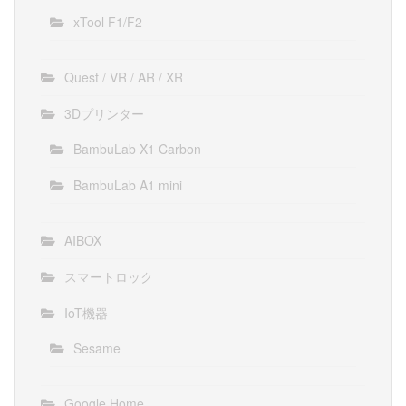
xTool F1/F2
Quest / VR / AR / XR
3Dプリンター
BambuLab X1 Carbon
BambuLab A1 mini
AIBOX
スマートロック
IoT機器
Sesame
Google Home