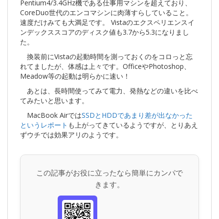
Pentium4/3.4GHz機である仕事用マシンを超えており、
CoreDuo世代のエンコマシンに肉薄すらしていること。
速度だけみても大満足です。 Vistaのエクスペリエンスイ
ンデックススコアのディスク値も3.7から5.3になりまし
た。
換装前にVistaの起動時間を測っておくのをコロっと忘
れてましたが、体感は上々です。OfficeやPhotoshop、
Meadow等の起動は明らかに速い！
あとは、長時間使ってみて電力、発熱などの違いを比べ
てみたいと思います。
MacBook Airでは
SSDとHDDであまり差が出なかった
というレポート
も上がってきているようですが、とりあえ
ずウチでは効果アリのようです。
この記事がお役に立ったなら簡単にカンパで
きます。