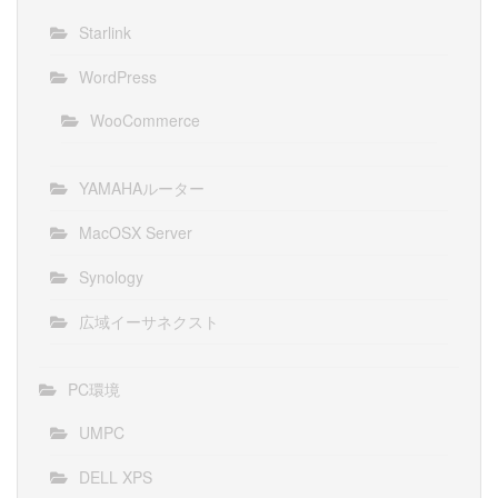
Starlink
WordPress
WooCommerce
YAMAHAルーター
MacOSX Server
Synology
広域イーサネクスト
PC環境
UMPC
DELL XPS