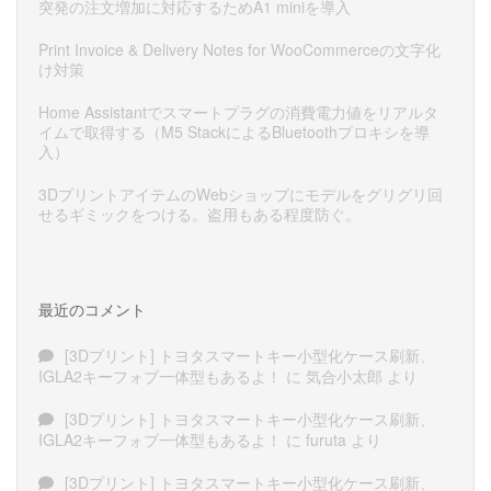
突発の注文増加に対応するためA1 miniを導入
Print Invoice & Delivery Notes for WooCommerceの文字化
け対策
Home Assistantでスマートプラグの消費電力値をリアルタ
イムで取得する（M5 StackによるBluetoothプロキシを導
入）
3DプリントアイテムのWebショップにモデルをグリグリ回
せるギミックをつける。盗用もある程度防ぐ。
最近のコメント
[3Dプリント] トヨタスマートキー小型化ケース刷新、
IGLA2キーフォブ一体型もあるよ！
に
気合小太郎
より
[3Dプリント] トヨタスマートキー小型化ケース刷新、
IGLA2キーフォブ一体型もあるよ！
に
furuta
より
[3Dプリント] トヨタスマートキー小型化ケース刷新、