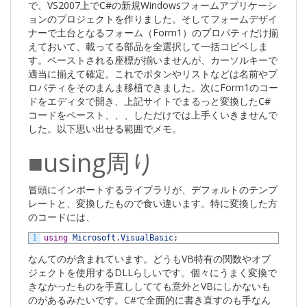
で、VS2007上でC#の新規Windowsフォームアプリケーシ
ョンのプロジェクトを作りました。そしてフォームデザイ
ナーで土台となるフォーム（Form1）のプロパティだけ揃
えておいて、載ってる部品を全選択して一括コピペしま
す。ペーストされる座標が揃いませんが、カーソルキーで
適当に揃えて確定。これでボタンやリストなどは名前やプ
ロパティをそのまんま移植できました。次にForm1のコー
ドをエディタで開き、上記サイトでまるっと変換したC#
コードをペースト、、、しただけでは上手くいきませんで
した。以下思い出せる範囲でメモ。
■using周り
冒頭にインポートするライブラリが、デフォルトのテンプ
レートと、変換したもので食い違います。特に変換した方
のコードには、
1
using
Microsoft
.
VisualBasic
;
なんてのが含まれています。どうもVB特有の関数やオブ
ジェクトを使用するDLLらしいです。個々にうまく変換で
きなかったものを手直ししてても意外とVBにしかないも
のがあるみたいです。C#で全面的に書き直すのも手なん