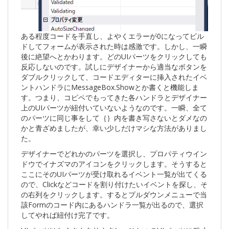
ある程度コードを手直し、よやくエラーが0になってビル
ドしてフォームが表示された時は感激です。しかし、一瞬
後に絶望へとかわります。どのUIパーツをクリックしても
反応しないのです。試しにデザイナーから適当なボタンを
ダブルクリックして、コードエディターに挿入されたイベ
ントハンドラにMessageBox.Showとか書くと機能しま
す。つまり、コピペでもってきた各ハンドラとデザイナー
上のUIパーツが紐付いていないようなのです。一瞬、全て
のパーツに同じ事をして｛｝内を書き写さないとダメなの
かと青ざめましたが、幸い少しだけマシな方法がありまし
た。
デザイナーでどれかのパーツを選択し、プロパティウイン
ドウでイナズマのアイコンをクリックします。そうすると
ここにそのUIパーツが受け取れるイベント一覧が出てくる
ので、Clickなどコードを割り付けたいイベントを探し、そ
の右列をクリックします。するとプルダウンメニューで当
該Formのコード内にあるハンドラ一覧が出るので、選択
してやれば紐付け完了です。