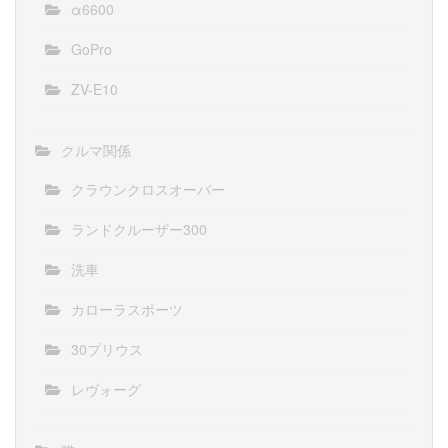
α6600
GoPro
ZV-E10
クルマ関係
クラウンクロスオーバー
ランドクルーザー300
洗車
カローラスポーツ
30プリウス
レヴォーグ