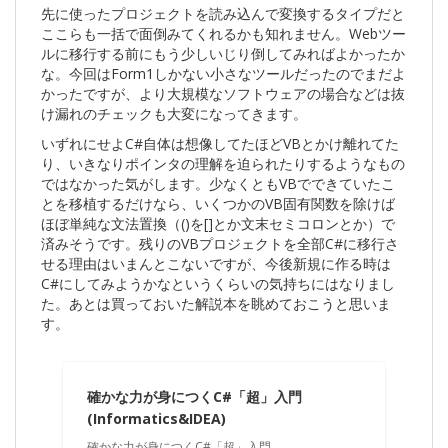
先に使ったプロジェクトを読み込んで変換するタイプだと
ここらも一括で面倒みてくれるかも知れません。Webツー
ルに移行する前にもう少しいじり倒してみればよかったか
な。今回はForm1しかない小さなツールだったのでまだよ
かったですが、より大規模なソフトウェアの場合などは抜
け漏れのチェックも大変になってきます。
いずれにせよC#自体は想像してたほどVBとかけ離れてた
り、いきなりポインタの理解を迫られたりするようなもの
ではなかった気がします。少なくともVBでできていたこ
とを移植するだけなら、いくつかのVB固有関数を除けば
ほぼ単純な文法置換（()を[]とか文末セミコロンとか）で
済みそうです。残りのVBプロジェクトを全部C#に移行さ
せる理由はいまんとこないですが、今後新規に作る時は
C#にしてみようかなというくらいの気持ちにはなりまし
た。あとは買っておいた解説本を眺めておこうと思いま
す。
確かな力が身につくC#「超」入門
(Informatics&IDEA)
確かな力が身につくC#「超」入門