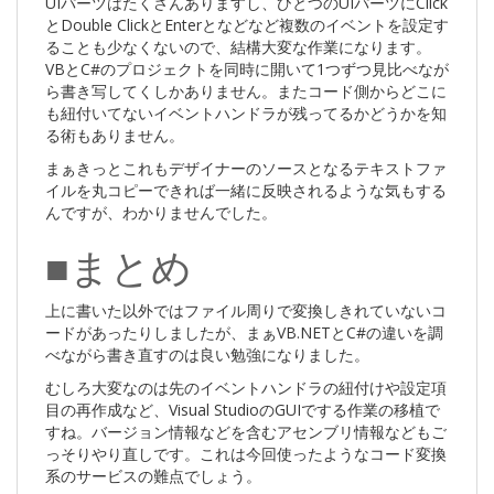
UIパーツはたくさんありますし、ひとつのUIパーツにClick
とDouble ClickとEnterとなどなど複数のイベントを設定す
ることも少なくないので、結構大変な作業になります。
VBとC#のプロジェクトを同時に開いて1つずつ見比べなが
ら書き写してくしかありません。またコード側からどこに
も紐付いてないイベントハンドラが残ってるかどうかを知
る術もありません。
まぁきっとこれもデザイナーのソースとなるテキストファ
イルを丸コピーできれば一緒に反映されるような気もする
んですが、わかりませんでした。
■まとめ
上に書いた以外ではファイル周りで変換しきれていないコ
ードがあったりしましたが、まぁVB.NETとC#の違いを調
べながら書き直すのは良い勉強になりました。
むしろ大変なのは先のイベントハンドラの紐付けや設定項
目の再作成など、Visual StudioのGUIでする作業の移植で
すね。バージョン情報などを含むアセンブリ情報などもご
っそりやり直しです。これは今回使ったようなコード変換
系のサービスの難点でしょう。