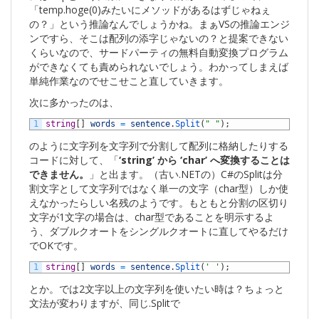
「temp.hoge(0)みたいにメソッドがあるはずじゃねぇ
の？」という推論なんでしょうかね。まぁVSの推論エンジ
ンですら、そこは配列の添字じゃないの？と提案できない
くらいなので、サードパーティの無料自動変換プログラム
ができなくても責められないでしょう。わかってしまえば
単純作業なのでせこせこと直していきます。
次に多かったのは、
1
string
[
]
words
=
sentence
.
Split
(
" "
)
;
のように文字列を文字列で分割して配列に格納したりする
コードに対して、「
‘string’ から ‘char’ へ変換することは
できません。
」と出ます。（古い.NETの）C#のSplitは分
割文字として文字列ではなく単一の文字（char型）しか使
えなかったらしい名残のようです。もともと分割の区切り
文字が1文字の場合は、char型であることを明示するよ
う、ダブルクオートをシングルクオートに直してやるだけ
でOKです。
1
string
[
]
words
=
sentence
.
Split
(
' '
)
;
とか。では2文字以上の文字列を使いたい時は？ちょっと
文法が変わりますが、同じ.Splitで