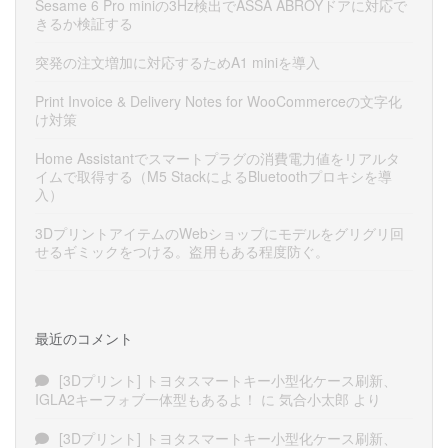
Sesame 6 Pro miniの3Hz検出でASSA ABROYドアに対応で
きるか検証する
突発の注文増加に対応するためA1 miniを導入
Print Invoice & Delivery Notes for WooCommerceの文字化
け対策
Home Assistantでスマートプラグの消費電力値をリアルタ
イムで取得する（M5 StackによるBluetoothプロキシを導
入）
3DプリントアイテムのWebショップにモデルをグリグリ回
せるギミックをつける。盗用もある程度防ぐ。
最近のコメント
[3Dプリント] トヨタスマートキー小型化ケース刷新、
IGLA2キーフォブ一体型もあるよ！
に
気合小太郎
より
[3Dプリント] トヨタスマートキー小型化ケース刷新、