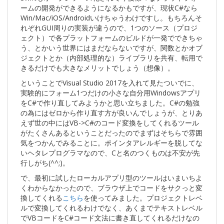
ームの開発ができるようになるかもですが、現状C#なら
Win/Mac/iOS/Androidいけちゃうわけですし。もちろんそ
れぞれGUI周りの実装が違うので、1つのソース（プロジ
ェクト）で各プラットフォームのビルドが一発でできちゃ
う、とかいう世界にはまだならないですが、関数とかオブ
ジェクトとか（内部処理的な）ライブラリを共有、転用で
きるだけでも大きなメリットでしょう（想像）。
ということでVisual Studio 2017を入れて見たついでに、
実験的にフォーム1つだけの小さな自分用Windowsアプリ
をC#で作り直してみようかと思い立ちました。C#の勉強
の為にはゼロから作り直す方が良いんでしょうが、とりあ
えず世の中にはVB->C#のコード変換をしてくれるツール
がたくさんあるということだったのでまずはそちらで雰囲
気をつかんでみることに。ポインタアレルギーを脱してな
いヘタレプログラマなので、Cと名のつくものは不安が先
行しがち(^^;)。
で、最初に試したローカルアプリ型のツールはいまいちよ
くわからなかったので、ブラウザ上でコードをサクっと変
換してくれる
こちら
を使ってみました。プロジェクトレベ
ルで変換してくれるわけでなく、あくまでテキストレベル
でVBコードをC#コード文法に書き直してくれるだけなの