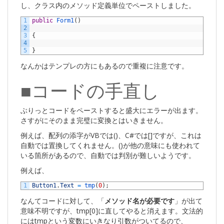
し、クラス内のメソッド定義単位でペーストしました。
1
public
Form1
(
)
2
3
{
4
5
}
なんかはテンプレの方にもあるので重複に注意です。
■コードの手直し
ぶりっとコードをペーストすると盛大にエラーが出ます。
さすがにそのまま完璧に変換とはいきません。
例えば、配列の添字がVBでは()、C#では[]ですが、これは
自動では置換してくれません。()が他の意味にも使われて
いる箇所があるので、自動では判別が難しいようです。
例えば、
1
Button1
.
Text
=
tmp
(
0
)
;
なんてコードに対して、「
メソッド名が必要です
」が出て
意味不明ですが、tmp[0]に直してやると消えます。文法的
にはtmpという変数にいきなり引数がついてるので、