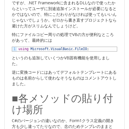
ですが、.NET Frameworkに含まれるDLLなので使ったか
らといってユーザに別途追加インストールが必要になると
かではないので、特にこだわりがなければ使ってもいいん
じゃないでしょうか。ゼロから書き直すプロジェクトなら
避けた方がスリムなんでしょうけど。
特にファイルコピー周りの処理でVBの方が便利なところ
があって、最終的には
1
using
Microsoft
.
VisualBasic
.
FileIO
;
というのも追加していくつかVB固有機能を使用しまし
た。
逆に変換コードにはあってデフォルトテンプレートにある
ものは名前からして使わなそうなものはコメントアウトし
ました。
■各メソッドの貼り付
け場所
C#のバージョンの違いなのか、Form1クラス定義の開き
方も少し違ってたりなので、念のためテンプレのままと