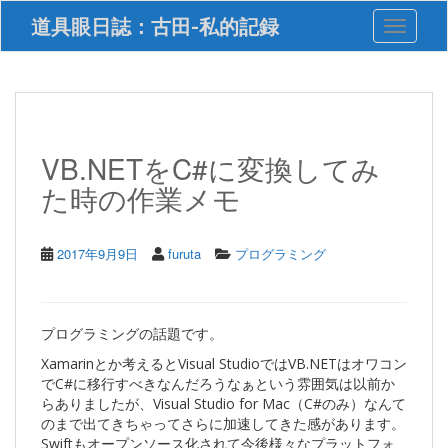
S
道具眼日誌：古田-私的記録
Toggle 
k
i
p
t
o
m
a
VB.NETをC#に変換してみ
i
た時の作業メモ
n
c
o
n
2017年9月9日
furuta
プログラミング
t
e
n
t
プログラミングの話題です。
Xamarinとか考えるとVisual StudioではVB.NETはオワコン
でC#に移行すべきなんだろうなぁという雰囲気は以前か
らありましたが、Visual Studio for Mac（C#のみ）なんて
のまで出てきちゃってさらに加速してきた感があります。
Swiftもオープンソース化されて今後様々なプラットフォ