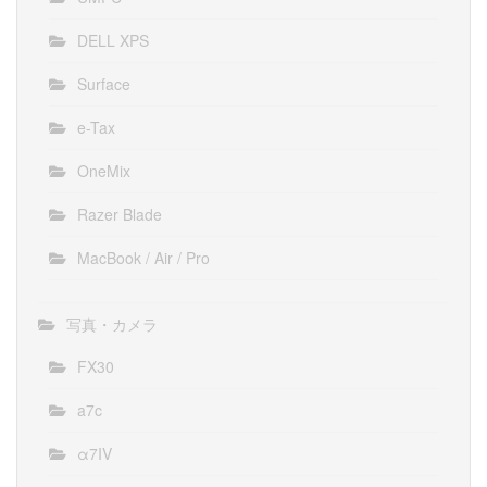
DELL XPS
Surface
e-Tax
OneMix
Razer Blade
MacBook / Air / Pro
写真・カメラ
FX30
a7c
α7IV