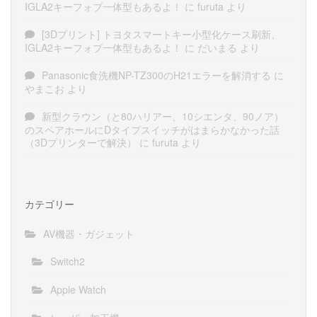
IGLA2キーフォブ一体型もあるよ！
に
furuta
より
[3Dプリント] トヨタスマートキー小型化ケース刷新、
IGLA2キーフォブ一体型もあるよ！
に
だいまる
より
Panasonic食洗機NP-TZ300のH21エラーを解消する
に
やまこお
より
新型クラウン（と80ハリアー、10シエンタ、90ノア）
のスペアホールにDタイプスイッチがはまらかなかった話
（3Dプリンターで解決）
に
furuta
より
カテゴリー
AV機器・ガジェット
Switch2
Apple Watch