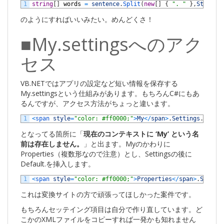
1
string
[
]
words
=
sentence
.
Split
(
new
[
]
{
". "
}
,
StringS
のようにすればいいみたい。めんどくさ！
■My.settingsへのアク
セス
VB.NETではアプリの設定など短い情報を保存する
My.settingsという仕組みがあります。もちろんC#にもあ
るんですが、アクセス方法がちょっと違います。
1
<
span 
style
=
"color: #ff0000;"
>
My
<
/
span
>
.
Settings
.
Windo
となってる箇所に「
現在のコンテキストに ‘My’ という名
前は存在しません。
」と出ます。Myのかわりに
Properties（複数形なので注意）とし、Settingsの後に
Default.を挿入します。
1
<
span 
style
=
"color: #ff0000;"
>
Properties
<
/
span
>
.
Settin
これは変換サイトの方で頑張ってほしかった案件です。
もちろんセッテイング項目は自分で作り直しています。ど
こかのXMLファイルをコピーすれば一発かも知れません