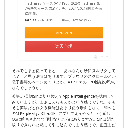
iPad mini7 ケース (A17 Pro、2024) iPad mini 第
7/6世代 ケース (8.3インチ、2024/2021) 防水 全面
保護 耐…
¥4,599
（2026/08/08 13:58時点 | Amazon調べ）
Amazon
楽天市場
ポチップ
それでもまぁ使ってると、「あれなんか妙にヌルサクして
ね？」と思う瞬間はあります。ブラウザのスクロールとか
電子書籍のページめくりとか。A17 ProのGPU性能の恩恵
なんでしょうか。
英語UI/英語Siriに切り替えてApple Intelligenceを試用して
みていますが、まぁこんなもんかという感じですね。そも
そも英語だと作文系機能はあまり使う場面もなく、調べも
のはPerplexityかChatGPTアプリでえぇやんという感じ。
OSに統合されてて便利なところはありますが。Siriは聞き
取りできないと黙って引っ込んでしまう感じで、正直まだ