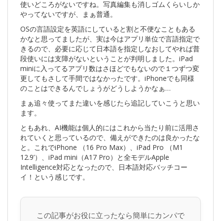
使いどころがないですね。写真編集も消しゴムくらいしか
やってないですが、まぁ普通。
OSの言語設定を英語にしていると割と不便なこともある
かなと思ってましたが、実は今はアプリ単位で言語指定で
きるので、必要に応じて日本語を指定しなおしてやれば普
段使いには支障がないということが判明しました。iPad
miniに入ってるアプリ数はさほどでもないので１つずつ変
更してもさして手間ではなかったです。iPhoneでも同様
のことはできるんでしょうがどうしようかなぁ…
まぁ追々使ってまた違いを感じたら追記していこうと思い
ます。
ともあれ、AI機能は個人的にはこれから当たり前に活用さ
れていくと思っているので、備えができたのは良かったな
と。これでiPhone （16 Pro Max）、iPad Pro （M1
12.9’）、iPad mini（A17 Pro）と全モデルApple
Intelligence対応となったので、日本語対応バッチコー
イ！という感じです。
この記事がお役に立ったなら簡単にカンパで