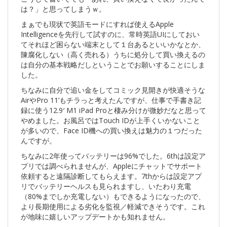
は？」と思ってしまうｗ。
まぁでも現状で英語モードにすれば使えるApple
Intelligenceを先行して試すのに、常時英語UIにしておい
てそれほど困らない端末として１台あるといいかなとか、
陳腐化しない（高く売れる）うちに処分して買い換えるの
は自分の基本戦略だしということでお願いすることにしま
した。
ちなみに自分で追い金をしてコミック見開きが快適そうな
AirやPro 11’もチラっと考えたんですが、仕事で手書き記
録に使う12.9′ M1 iPad Proと棲み分けが微妙だなと思って
やめました。お風呂ではTouch IDが上手くいかないこと
が多いので、Face ID機への買い換えは魅力の１つだった
んですが。
ちなみに2年使ってバッテリーは96%でした。6thは設定ア
プリでは調べられませんが、Appleにチャットでサポート
依頼すると遠隔診断してもらえます。7thからは設定アプ
リでバッテリーヘルスも見られますし、いたわり充電
（80%までしか充電しない）もできるようになったので、
より長期使用による劣化を監視／軽減できそうです。これ
が地味に嬉しいアップデートかも知れません。