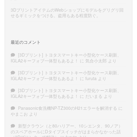
3DプリントアイテムのWebショップにモデルをグリグリ回
せるギミックをつける。盗用もある程度防ぐ。
最近のコメント
[3Dプリント] トヨタスマートキー小型化ケース刷新、
IGLA2キーフォブ一体型もあるよ！
に
気合小太郎
より
[3Dプリント] トヨタスマートキー小型化ケース刷新、
IGLA2キーフォブ一体型もあるよ！
に
furuta
より
[3Dプリント] トヨタスマートキー小型化ケース刷新、
IGLA2キーフォブ一体型もあるよ！
に
だいまる
より
Panasonic食洗機NP-TZ300のH21エラーを解消する
に
やまこお
より
新型クラウン（と80ハリアー、10シエンタ、90ノア）
のスペアホールにDタイプスイッチがはまらかなかった話
（3Dプリンターで解決）
に
furuta
より