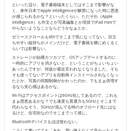
といった辺り。電子書籍端末としてはそこまで影響がな
く、来年日本でApple Intelligenceが解禁になった時に恩恵
が感じられるかな？といったくらい。ただそれ（Apple
Intelligence）も作文とか写真編集とか現状でiPad miniで
やらないようなことならどうかなぁとか。
ゼリースクロールも6thでそこまで気になってない。目立
ちやすい縦持ちがメインだけど、電子書籍を横にめくるく
らいでは影響ない。
ストレージが結構カツカツで、OSアップデートするのに
一時的にアプリを消さないと、ということがちょいちょい
あったんですが、何故か最近言われなくなりました。そも
そも使ってないアプリを自動再インストールされなくなっ
たとか、写真の同期制御がかわったのか。でもまぁ倍増す
るなら安心感はあるかな。
Wi-Fiはアクセスポイントは6GHz化してあるので、これも
まぁ恩恵あるかな？でも速度も貫通力も5GHzとそこまで
代わらなそう。5GHzが混んでる時のオフロード先にはな
るけど、住宅街なのでそこまでって感じ。
Bluetoothデバイスもほぼ使わない。
こうして書いてても「あれ、買い換えなくて良かったんで