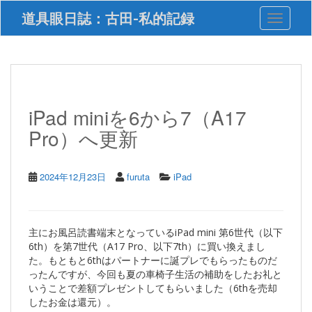
S
道具眼日誌：古田-私的記録
Toggle 
k
i
p
t
o
m
a
iPad miniを6から7（A17
i
Pro）へ更新
n
c
o
n
2024年12月23日
furuta
iPad
t
e
n
t
主にお風呂読書端末となっているiPad mini 第6世代（以下
6th）を第7世代（A17 Pro、以下7th）に買い換えまし
た。もともと6thはパートナーに誕プレでもらったものだ
ったんですが、今回も夏の車椅子生活の補助をしたお礼と
いうことで差額プレゼントしてもらいました（6thを売却
したお金は還元）。