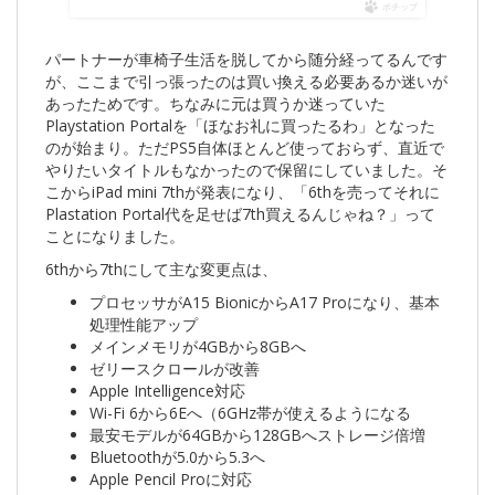
ポチップ
パートナーが車椅子生活を脱してから随分経ってるんです
が、ここまで引っ張ったのは買い換える必要あるか迷いが
あったためです。ちなみに元は買うか迷っていた
Playstation Portalを「ほなお礼に買ったるわ」となった
のが始まり。ただPS5自体ほとんど使っておらず、直近で
やりたいタイトルもなかったので保留にしていました。そ
こからiPad mini 7thが発表になり、「6thを売ってそれに
Plastation Portal代を足せば7th買えるんじゃね？」って
ことになりました。
6thから7thにして主な変更点は、
プロセッサがA15 BionicからA17 Proになり、基本
処理性能アップ
メインメモリが4GBから8GBへ
ゼリースクロールが改善
Apple Intelligence対応
Wi-Fi 6から6Eへ（6GHz帯が使えるようになる
最安モデルが64GBから128GBへストレージ倍増
Bluetoothが5.0から5.3へ
Apple Pencil Proに対応