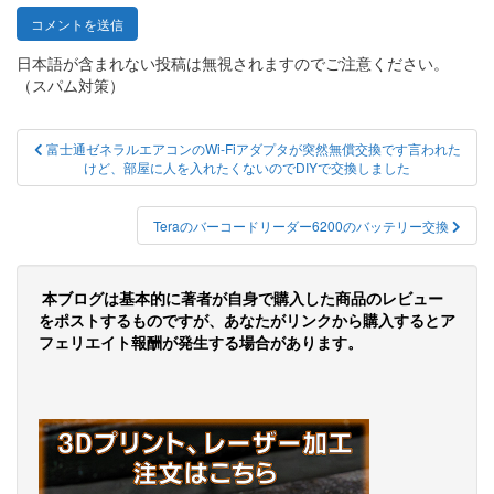
日本語が含まれない投稿は無視されますのでご注意ください。
（スパム対策）
投
富士通ゼネラルエアコンのWi-Fiアダプタが突然無償交換です言われた
けど、部屋に人を入れたくないのでDIYで交換しました
稿
ナ
Teraのバーコードリーダー6200のバッテリー交換
ビ
ゲ
本ブログは基本的に著者が自身で購入した商品のレビュー
ー
をポストするものですが、あなたがリンクから購入するとア
フェリエイト報酬が発生する場合があります。
シ
ョ
ン