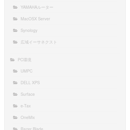
YAMAHAルーター
MacOSX Server
Synology
広域イーサネクスト
PC環境
UMPC
DELL XPS
Surface
e-Tax
OneMix
Razer Blade