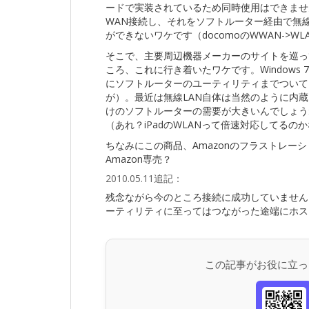
ードで実装されているため同時使用はできません
WAN接続し、それをソフトルーター経由で無線
ができないワケです（docomoのWWAN->WL
そこで、主要周辺機器メーカーのサイトを巡っ
ころ、これに行き着いたワケです。Windows 7
にソフトルーターのユーティリティまでついてくる
が）。最近は無線LAN自体は当然のように内
けのソフトルーターの需要が大きいんでしょうね
（あれ？iPadのWLANって倍速対応してるの
ちなみにこの商品、Amazonのフラストレー
Amazon専売？
2010.05.11追記：
残念ながら今のところ接続に成功していません。C
ーティリティに至ってはつながった途端にホスト
この記事がお役に立っ