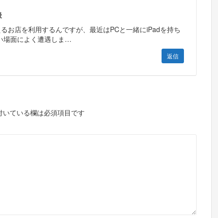
後
使えるお店を利用するんですが、最近はPCと一緒にiPadを持ち
い場面によく遭遇しま…
返信
付いている欄は必須項目です