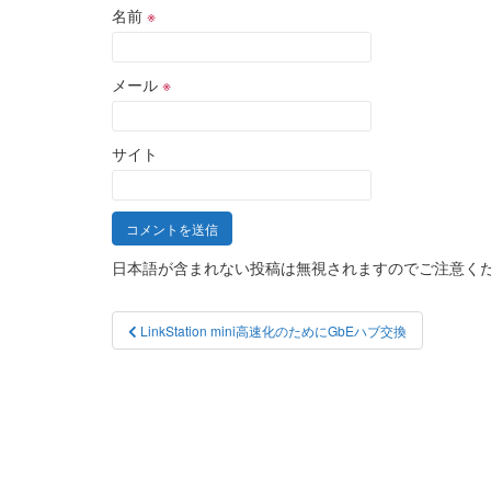
名前
※
メール
※
サイト
日本語が含まれない投稿は無視されますのでご注意く
投
LinkStation mini高速化のためにGbEハブ交換
稿
ナ
ビ
ゲ