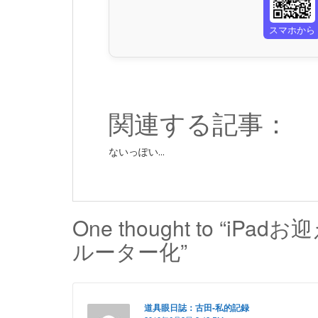
スマホから
関連する記事：
ないっぽい...
One thought to “i
ルーター化”
道具眼日誌：古田-私的記録