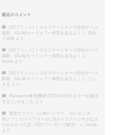
最近のコメント
[3Dプリント] トヨタスマートキー小型化ケース
刷新、IGLA2キーフォブ一体型もあるよ！
に
気合
小太郎
より
[3Dプリント] トヨタスマートキー小型化ケース
刷新、IGLA2キーフォブ一体型もあるよ！
に
furuta
より
[3Dプリント] トヨタスマートキー小型化ケース
刷新、IGLA2キーフォブ一体型もあるよ！
に
だい
まる
より
Panasonic食洗機NP-TZ300のH21エラーを解消
する
に
やまこお
より
新型クラウン（と80ハリアー、10シエンタ、
90ノア）のスペアホールにDタイプスイッチがはま
らかなかった話（3Dプリンターで解決）
に
furuta
より