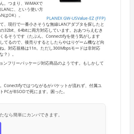
。つまり、WiMAXで
LANに、という使い方
ANはOK）。
PLANEX GW-USValue-EZ (FFP)
て、現行で一番小さそうな無線LANアダプタを探したと
の32bit、64bitに両方対応しています。おあつらえむき
そうです（たぶん、Connectifyを使う気がします
蔵してるので、後売りするとしたらやはりゲーム機など向
。対応規格は11n。ただし300Mbpsモードは非対応
かな？）。
ションフリーパッケージ対応商品のようです。もしかして
onectifyではつながるがパケットが流れず、付属ユ
PCがBSODで死にます。困った。
たなら簡単にカンパできます。