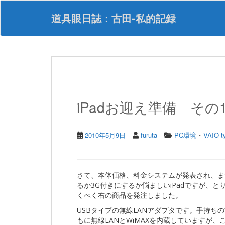
S
k
道具眼日誌：古田-私的記録
i
p
t
o
m
a
i
n
iPadお迎え準備 その
c
o
n
・
t
2010年5月9日
furuta
PC環境
VAIO t
e
n
t
さて、本体価格、料金システムが発表され、ます
るか3G付きにするか悩ましいiPadですが、
くべく右の商品を発注しました。
USBタイプの無線LANアダプタです。手持ちのVAIO
もに無線LANとWiMAXを内蔵していますが、こ