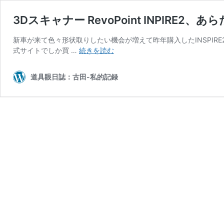
3Dスキャナー RevoPoint INPIRE2、
新車が来て色々形状取りしたい機会が増えて昨年購入したINSPIRE
3D
式サイトでしか買 …
続きを読む
ス
キ
道具眼日誌：古田-私的記録
ャ
ナ
ー
RevoPoint
INPIRE2、
あ
ら
た
め
て
良
い
ぞ