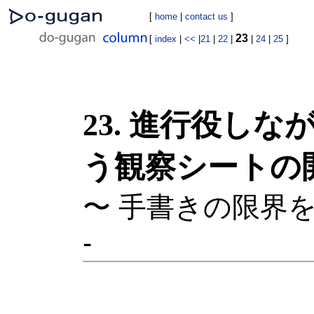
[
home
|
contact us
]
23
[
index
|
<<
|
21
|
22
|
|
24
|
25
]
23. 進行役し
う観察シートの
〜 手書きの限界
-