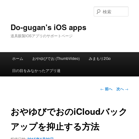
メ
イ
検
ン
索
コ
Do-gugan's iOS apps
ン
道具眼製iOSアプリのサポートページ
テ
ン
ツ
メ
へ
ホーム
おやゆびでお (ThumbVideo)
みまもり2Go
イ
移
ン
動
日の目をみなかったアプリ達
メ
ニ
ュ
投
←
前へ
次へ
→
ー
稿
ナ
ビ
おやゆびでおのiCloudバック
ゲ
ー
アップを抑止する方法
シ
ョ
投稿日時: