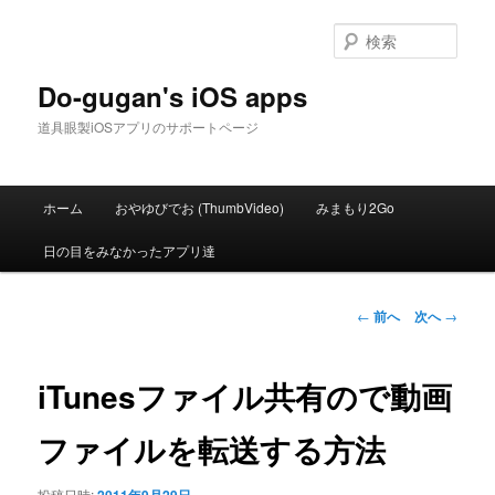
メ
イ
検
ン
索
コ
Do-gugan's iOS apps
ン
道具眼製iOSアプリのサポートページ
テ
ン
ツ
メ
へ
ホーム
おやゆびでお (ThumbVideo)
みまもり2Go
イ
移
ン
動
日の目をみなかったアプリ達
メ
ニ
ュ
投
←
前へ
次へ
→
ー
稿
ナ
ビ
iTunesファイル共有ので動画
ゲ
ー
ファイルを転送する方法
シ
ョ
投稿日時: