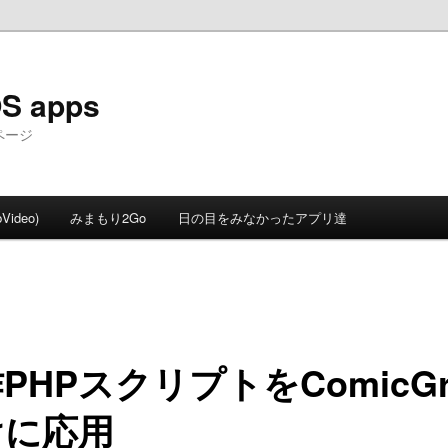
OS apps
ページ
ideo)
みまもり2Go
日の目をみなかったアプリ達
PHPスクリプトをComicGr
けに応用