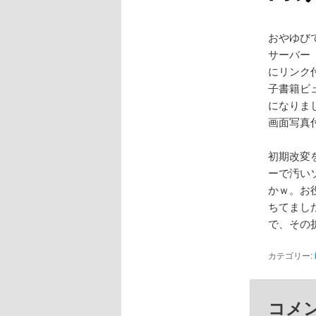
おやゆび
サーバー（
にリンク
子書籍ビュ
になりまし
画面写真
初期改変を
ーで汚い
かｗ。お役
ちてまし
で、その折
カテゴリー:
コメ