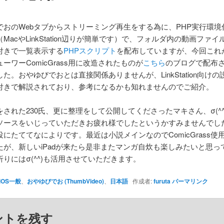
でおのWebタブからストリーミング再生をする為に、PHP実行環境付
MacやLinkStation辺りが簡単です）で、フォルダ内の動画ファ
付きで一覧表示する
PHPスクリプト
を配布していますが、今回これ
ーワーComicGrass用に改造されたものが
こちら
のブログで配布
た。おやゆびでおとは直接関係ありませんが、LinkStation向け
付きで解説されており、参考になるかも知れませんのでご紹介。
された230氏、更に整理をして公開してくださったマキさん、σ(^^
ソースをいじっていただきお疲れ様でしたというかすみませんでし
にたててなによりです。最近は小説メインなのでComicGrass使
たが、新しいiPadが来たら是非またマンガ自炊も楽しみたいと思っ
りにはσ(^^)も活用させていただきます。
iOS一般
、
おやゆびでお (ThumbVideo)
、
日本語
作成者:
furuta
パーマリンク
ントを残す