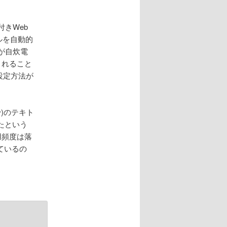
ン
きWeb
イルを自動的
が自炊電
されること
の設定方法が
)のテキト
たという
用頻度は落
ているの