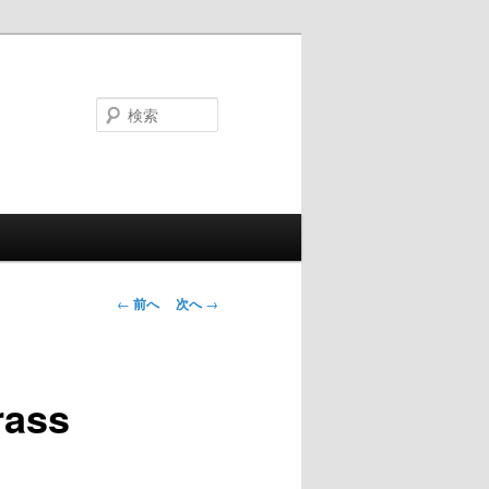
検
索
投
←
前へ
次へ
→
稿
ナ
ビ
ass
ゲ
ー
シ
ョ