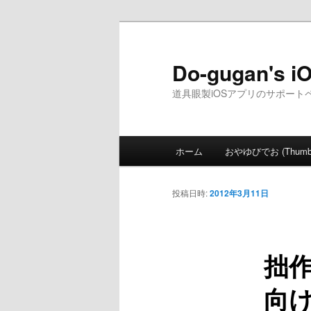
メ
イ
ン
Do-gugan's i
コ
道具眼製iOSアプリのサポート
ン
テ
ン
メ
ツ
ホーム
おやゆびでお (ThumbV
イ
へ
ン
移
メ
投稿日時:
2012年3月11日
動
ニ
ュ
ー
拙作
向