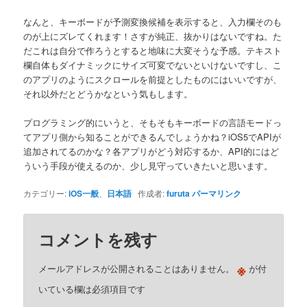
なんと、キーボードが予測変換候補を表示すると、入力欄そのも
のが上にズレてくれます！さすが純正、抜かりはないですね。た
だこれは自分で作ろうとすると地味に大変そうな予感。テキスト
欄自体もダイナミックにサイズ可変でないといけないですし、こ
のアプリのようにスクロールを前提としたものにはいいですが、
それ以外だとどうかなという気もします。
プログラミング的にいうと、そもそもキーボードの言語モードっ
てアプリ側から知ることができるんでしょうかね？iOS5でAPIが
追加されてるのかな？各アプリがどう対応するか、API的にはど
ういう手段が使えるのか、少し見守っていきたいと思います。
カテゴリー:
iOS一般
、
日本語
作成者:
furuta
パーマリンク
コメントを残す
※
メールアドレスが公開されることはありません。
が付
いている欄は必須項目です