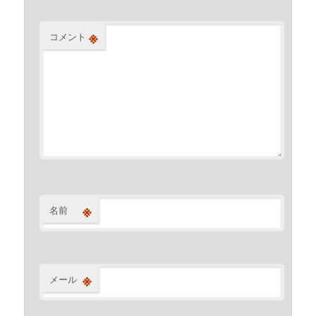
※
コメント
※
名前
※
メール