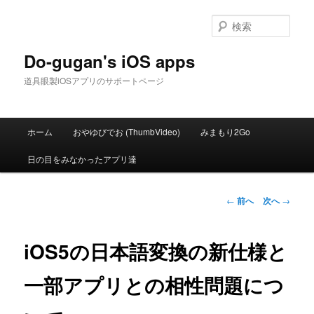
メ
イ
検
ン
索
コ
Do-gugan's iOS apps
ン
道具眼製iOSアプリのサポートページ
テ
ン
ツ
メ
へ
ホーム
おやゆびでお (ThumbVideo)
みまもり2Go
イ
移
ン
動
日の目をみなかったアプリ達
メ
ニ
ュ
投
←
前へ
次へ
→
ー
稿
ナ
ビ
iOS5の日本語変換の新仕様と
ゲ
ー
一部アプリとの相性問題につ
シ
ョ