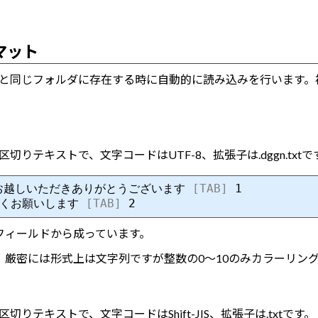
マット
と同じフォルダに存在する時に自動的に読み込みを行います。
りテキストで、文字コードはUTF-8、拡張子は.dggn.txtで
お越しいただきありがとうございます 
[TAB]
 1

しくお願いします 
[TAB]
フィールドから成っています。
す。厳密には形式上は文字列ですが整数の0～10のみカラーリン
りテキストで、文字コードはShift-JIS、拡張子は.txtです。