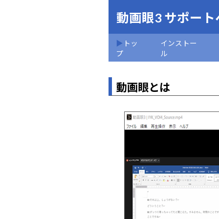
動画眼3 サポート
トッ
インストー
プ
ル
動画眼とは