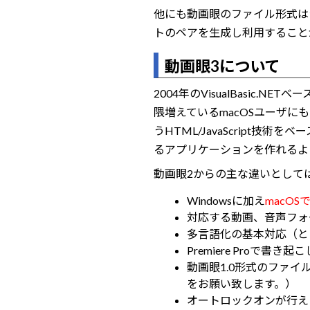
他にも動画眼のファイル形式は
トのペアを生成し利用すること
動画眼3について
2004年のVisualBasic
隈増えているmacOSユーザに
うHTML/JavaScript技術
るアプリケーションを作れるよ
動画眼2からの主な違いとして
Windowsに加え
macO
対応する動画、音声フォ
多言語化の基本対応（と
Premiere Pro
動画眼1.0形式のファ
をお願い致します。）
オートロックオンが行え