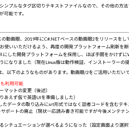
シンプルなタグ区切りテキストファイルなので、その他の方法
が可能です。
.NETベースの動画眼、2019年にC#.NETベースの動画眼2をリリー
もお使いいただけるよう、再度の開発プラットフォーム刷新を断行い
をベースにした開発プラットフォームを採用し、ほぼ手間をかけずにWindo
うになりました（現在Linux版は動作検証、インストーラーの
は、以下のようなものがあります。動画眼/2をご活用いただい
Sでも利用可能
ーマットの変更（後述）
りあえず仮で英語UIを準備しました）
で書き起こしたデータの取り込みにsrt形式ではなく話者コードを含む
イルサポートの廃止（現状一応読み書き可能ですが今後メンテナ
るシチュエーションが選べるようになった（設定画面より選択