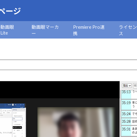
ページ
動画眼
動画眼マーカ
Premiere Pro連
ライセ
Lite
ー
携
ス