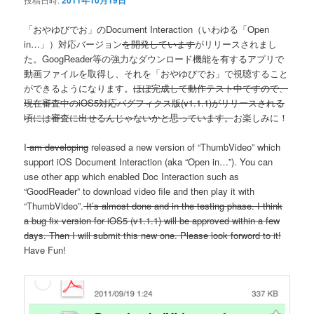
2011年10月19日
ン
「おやゆびでお」のDocument Interaction（いわゆる「Open
in…」）対応バージョン
を開発しています
がリリースされまし
た。GoogReader等の強力なダウンロード機能を有するアプリで
動画ファイルを取得し、それを「おやゆびでお」で視聴すること
ができるようになります。
ほぼ完成して動作テスト中ですので、
現在審査中のiOS5対応バグフィクス版(v1.1.1)がリリースされる
頃には審査に出せるんじゃないかと思っています。
お楽しみに！
I
am developing
released a new version of “ThumbVideo” which
support iOS Document Interaction (aka “Open in…”). You can
use other app which enabled Doc Interaction such as
“GoodReader” to download video file and then play it with
“ThumbVideo”.
It’s almost done and in the testing phase. I think
a bug fix version for iOS5 (v1.1.1) will be approved within a few
days. Then I will submit this new one. Please look forword to it!
Have Fun!