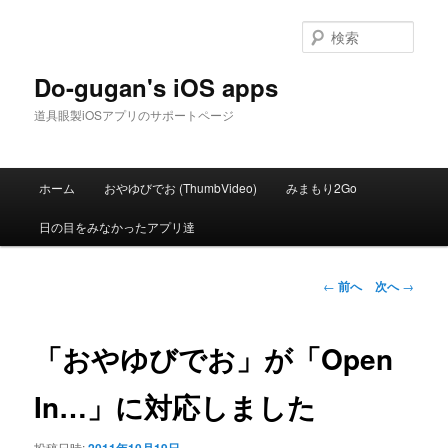
メ
イ
検
ン
索
コ
Do-gugan's iOS apps
ン
道具眼製iOSアプリのサポートページ
テ
ン
ツ
メ
へ
ホーム
おやゆびでお (ThumbVideo)
みまもり2Go
イ
移
ン
動
日の目をみなかったアプリ達
メ
ニ
ュ
投
←
前へ
次へ
→
ー
稿
ナ
ビ
「おやゆびでお」が「Open
ゲ
ー
In…」に対応しました
シ
ョ
投稿日時: