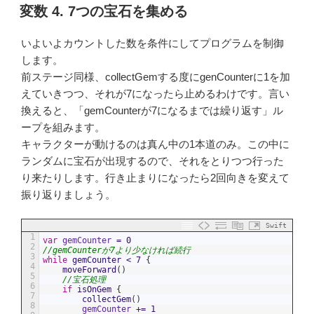
稿
変数 4. 7つの宝石を集める
日:
いよいよカウントした数を条件にしてプログラムを制御
します。
前ステージ同様、collectGemする度にgenCounterに1を加
えていきつつ、それが7になったら止めるわけです。言い
換えると、「gemCounterが7になるまでは繰り返す」ル
ープを組みます。
キャラクターが動けるのは真ん中の1本道のみ。この中に
ランダムに宝石が出現するので、それをとりつつ行った
り来たりします。行き止まりになったら2回向きを変えて
振り返りましょう。
Swift
1
var
gemCounter
=
0
2
//gemCounterが7より少なければ続行
3
while
gemCounter
<
7
{
4
moveForward
(
)
5
//宝石処理
6
if
isOnGem
{
7
collectGem
(
)
8
gemCounter
+=
1