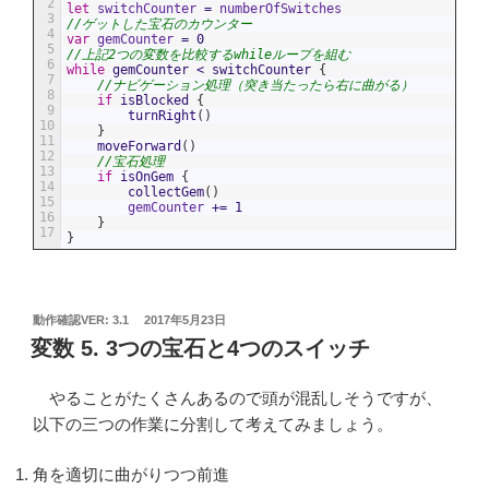
2
let
switchCounter
=
numberOfSwitches
3
//ゲットした宝石のカウンター
4
var
gemCounter
=
0
5
//上記2つの変数を比較するwhileループを組む
6
while
gemCounter
<
switchCounter
{
7
//ナビゲーション処理（突き当たったら右に曲がる）
8
if
isBlocked
{
9
turnRight
(
)
10
}
11
moveForward
(
)
12
//宝石処理
13
if
isOnGem
{
14
collectGem
(
)
15
gemCounter
+=
1
16
}
17
}
投
動作確認VER: 3.1
2017年5月23日
稿
変数 5. 3つの宝石と4つのスイッチ
日:
やることがたくさんあるので頭が混乱しそうですが、
以下の三つの作業に分割して考えてみましょう。
角を適切に曲がりつつ前進