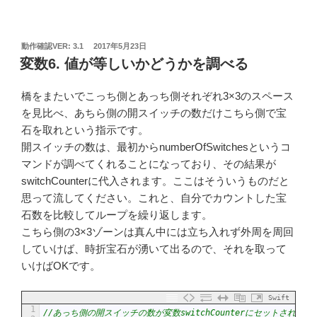
投
動作確認VER: 3.1
2017年5月23日
稿
変数6. 値が等しいかどうかを調べる
日:
橋をまたいでこっち側とあっち側それぞれ3×3のスペース
を見比べ、あちら側の開スイッチの数だけこちら側で宝
石を取れという指示です。
開スイッチの数は、最初からnumberOfSwitchesというコ
マンドが調べてくれることになっており、その結果が
switchCounterに代入されます。ここはそういうものだと
思って流してください。これと、自分でカウントした宝
石数を比較してループを繰り返します。
こちら側の3×3ゾーンは真ん中には立ち入れず外周を周回
していけば、時折宝石が湧いて出るので、それを取って
いけばOKです。
Swift
1
//あっち側の開スイッチの数が変数switchCounterにセットされる