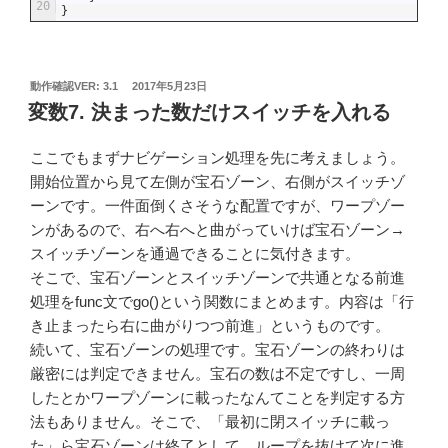
20
}
投
動作確認VER: 3.1
2017年5月23日
稿
変数7. 決まった数だけスイッチを入れる
日:
ここでもまずナビゲーション処理を先に考えましょう。
開始位置から見て左側が宝石ゾーン、右側がスイッチゾ
ーンです。一件面倒くさそうな配置ですが、ワープゾー
ンがあるので、右へ右へと曲がっていけば宝石ゾーン→
スイッチゾーンを通過できることに気付きます。
そこで、宝石ゾーンとスイッチゾーンで共通となる前進
処理をfunc文でgo()という関数にまとめます。内容は「行
き止まったら右に曲がりつつ前進」というものです。
続いて、宝石ゾーンの処理です。宝石ゾーンの終わりは
厳密には判定できません。宝石の数は不定ですし、一周
したとかワープゾーンに載ったなんてことを判定する方
法もありません。そこで、「最初に閉スイッチに載っ
た」ら宝石ゾーンは終了として、ループを抜けて次に進