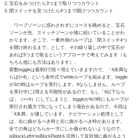
宝石をみつけたら3つまで取りつつカウント
閉スイッチを見つけたら4つまで開けつつカウント
ワープゾーンに惑わされずにコースを眺めると、宝石
ゾーンが先、スイッチゾーンが後に続いていることがわ
かります。そこで、一番外側のループは「閉スイッチ4つ
を開け終わるまで」として、その繰り返しの中で宝石が
あれば3つまで取るというアプローチで考えてみます（も
ちろん他にも方法はあります）。
変数toggleは最初0で段々増えていきますので、「4未満な
らば(<4)」という条件式でwhileループを組みます。toggle
が3の時はループを実行します。4ならしません。ループ
を実行中に1増える可能性があるので、もし「4以下なら
ば」（<=4）にしてしまうと、toggleが4の時にもループが
実行され最大で5になってしまう場合があるので、今回は
「4未満」が適しています。 ナビゲーション処理として
は、右に曲がるべき時と左に曲がるべき時があります。
全ての角はどちらか一方にしか曲がれないようなので、
isBlockLeftやisBlockRightを活用して反対側に曲がるよう