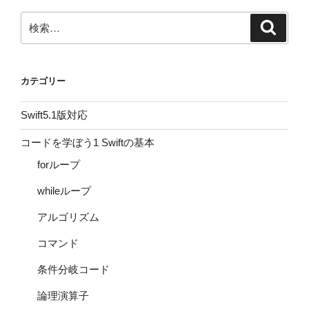
検
検
索
索:
カテゴリー
Swift5.1版対応
コードを学ぼう1 Swiftの基本
forループ
whileループ
アルゴリズム
コマンド
条件分岐コード
論理演算子