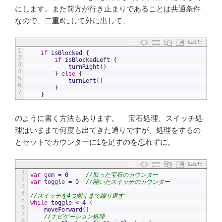
にします。また前方が行き止まりであることは共通条件
なので、二重ifにして外に出して、
Swift
1
if
isBlocked
{
2
if
isBlockedLeft
{
3
turnRight
(
)
4
}
else
{
5
turnLeft
(
)
6
}
7
}
のように書く方法もあります。 宝石処理、スイッチ処
理はいままで何度も出てきた通りですが、処理をするの
とセットでカウンターに1を足すのを忘れずに。
Swift
1
var
gem
=
0
//取った宝石のカウンター
2
var
toggle
=
0
//開いたスイッチのカウンター
3
4
//スイッチを4つ開くまで繰り返す
5
while
toggle
<
4
{
6
moveForward
(
)
7
//ナビゲーション処理
8