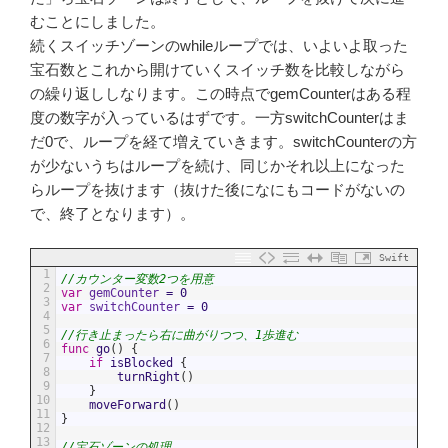
むことにしました。
続くスイッチゾーンのwhileループでは、いよいよ取った
宝石数とこれから開けていくスイッチ数を比較しながら
の繰り返ししなります。この時点でgemCounterはある程
度の数字が入っているはずです。一方switchCounterはま
だ0で、ループを経て増えていきます。switchCounterの方
が少ないうちはループを続け、同じかそれ以上になった
らループを抜けます（抜けた後になにもコードがないの
で、終了となります）。
Swift
1
//カウンター変数2つを用意
2
var
gemCounter
=
0
3
var
switchCounter
=
0
4
5
//行き止まったら右に曲がりつつ、1歩進む
6
func
go
(
)
{
7
if
isBlocked
{
8
turnRight
(
)
9
}
10
moveForward
(
)
11
}
12
13
//宝石ゾーンの処理