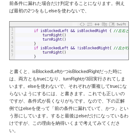
前条件に漏れた場合だけ判定することになります。例え
ば最初の2つをもしelseを使わないで、
Swift
1
if
isBlockedLeft
&&
isBlockedRight
{
//左右とも行
2
turnRight
(
)
3
turnRight
(
)
4
}
5
if
isBlockedLeft
&&
!
isBlockedRight
{
//左が行き
6
turnRight
(
)
7
}
と書くと、isBlockedLeftかつisBlockedRightだった時に
は、両方ともtrueになり、turnRightが3回実行されてしま
います。elseを使わないで、それぞれが重複してtrueにな
らないようにするには、と書きます。これでも正しいの
ですが、条件式が長くなりがちです。なので、下の正解
例ではelseを使って「前の条件に漏れていて、かつ」とい
う形にしています。すると最後はelseだけになっているわ
けですが、この理由を納得いくまで考えてみてくださ
い。