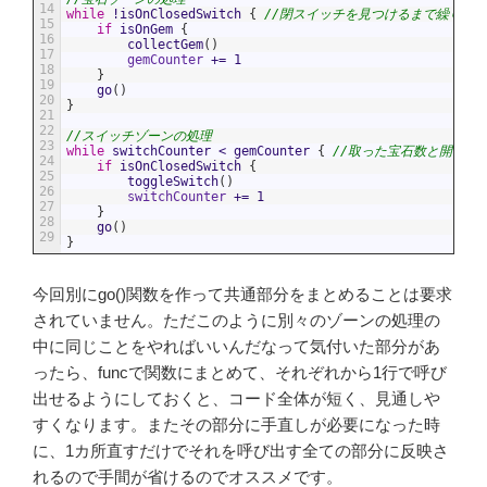
14
while
!
isOnClosedSwitch
{
//閉スイッチを見つけるまで繰り返
15
if
isOnGem
{
16
collectGem
(
)
17
gemCounter
+=
1
18
}
19
go
(
)
20
}
21
22
//スイッチゾーンの処理
23
while
switchCounter
<
gemCounter
{
//取った宝石数と開けた
24
if
isOnClosedSwitch
{
25
toggleSwitch
(
)
26
switchCounter
+=
1
27
}
28
go
(
)
29
}
今回別にgo()関数を作って共通部分をまとめることは要求
されていません。ただこのように別々のゾーンの処理の
中に同じことをやればいいんだなって気付いた部分があ
ったら、funcで関数にまとめて、それぞれから1行で呼び
出せるようにしておくと、コード全体が短く、見通しや
すくなります。またその部分に手直しが必要になった時
に、1カ所直すだけでそれを呼び出す全ての部分に反映さ
れるので手間が省けるのでオススメです。