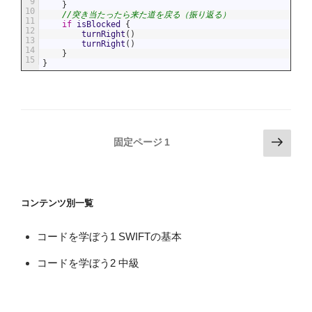
9
}
10
//突き当たったら来た道を戻る（振り返る）
11
if
isBlocked
{
12
turnRight
(
)
13
turnRight
(
)
14
}
15
}
投
次
固定ページ
1
の
稿
ペ
の
ー
ペ
コンテンツ別一覧
ジ
ー
ジ
コードを学ぼう1 SWIFTの基本
送
コードを学ぼう2 中級
り