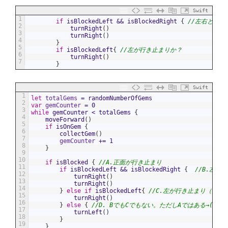
Swift
1
if
isBlockedLeft
&&
isBlockedRight
{
//左右とも行
2
turnRight
(
)
3
turnRight
(
)
4
}
5
if
isBlockedLeft
{
//左が行き止まりか？
6
turnRight
(
)
7
}
Swift
1
let
totalGems
=
randomNumberOfGems
2
var
gemCounter
=
0
3
while
gemCounter
<
totalGems
{
4
moveForward
(
)
5
if
isOnGem
{
6
collectGem
(
)
7
gemCounter
+=
1
8
}
9
10
if
isBlocked
{
//A.正面が行き止まり
11
if
isBlockedLeft
&&
isBlockedRight
{
//B.左右
12
turnRight
(
)
13
turnRight
(
)
14
}
else
if
isBlockedLeft
{
//C.左が行き止まり（ただ
15
turnRight
(
)
16
}
else
{
//D. BでもCでもない。ただしAではある→(正
17
turnLeft
(
)
18
}
19
}