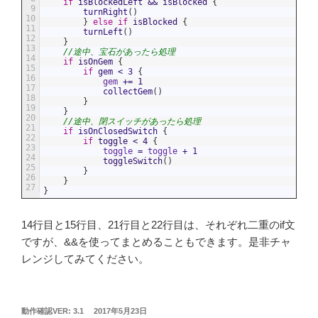
if
isBlockedLeft
&&
isBlocked
{
9
turnRight
(
)
10
}
else
if
isBlocked
{
11
turnLeft
(
)
12
}
13
//途中、宝石があったら処理
14
if
isOnGem
{
15
if
gem
<
3
{
16
gem
+=
1
17
collectGem
(
)
18
}
19
}
20
//途中、閉スイッチがあったら処理
21
if
isOnClosedSwitch
{
22
if
toggle
<
4
{
23
toggle
=
toggle
+
1
24
toggleSwitch
(
)
25
}
26
}
27
}
14行目と15行目、21行目と22行目は、それぞれ二重のif文
ですが、&&を使ってまとめることもできます。是非チャ
レンジしてみてください。
投
動作確認VER: 3.1
2017年5月23日