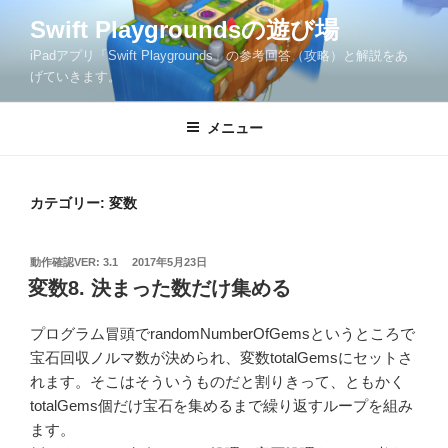
コ
Swift Playgroundsの遊び場
ン
iPadアプリ「Swift Playgrounds」の参考回答（攻略）と解説をあ
テ
げていきます。
ン
ツ
メニュー
へ
ス
キ
ッ
カテゴリー:
変数
プ
投
動作確認VER: 3.1
2017年5月23日
稿
変数8. 決まった数だけ集める
日:
プログラム冒頭でrandomNumberOfGemsというところで
宝石回収ノルマ数が決められ、変数totalGemsにセットさ
れます。そこはそういうものだと割りきって、ともかく
totalGems個だけ宝石を集めるまで繰り返すループを組み
ます。