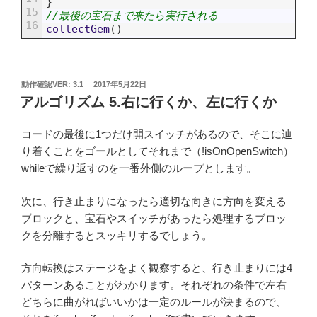
}
15
//最後の宝石まで来たら実行される
16
collectGem
(
)
投
動作確認VER: 3.1
2017年5月22日
稿
アルゴリズム 5.右に行くか、左に行くか
日:
コードの最後に1つだけ開スイッチがあるので、そこに辿
り着くことをゴールとしてそれまで（!isOnOpenSwitch）
whileで繰り返すのを一番外側のループとします。
次に、行き止まりになったら適切な向きに方向を変える
ブロックと、宝石やスイッチがあったら処理するブロッ
クを分離するとスッキリするでしょう。
方向転換はステージをよく観察すると、行き止まりには4
パターンあることがわかります。それぞれの条件で左右
どちらに曲がればいいかは一定のルールが決まるので、