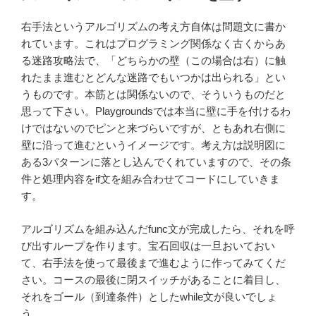
日:
右手法というアルゴリズムの考え方自体は問題文に書か
れています。これはプログラミング関係なく古くからあ
る迷路攻略法で、「どちらかの壁（この場合は右）に触
れたまま進むとどんな迷路でもいつかは出られる」とい
うものです。本筋とは関係ないので、そういうものだと
思って下さい。Playgroundsでは本当に壁に手を付けるわ
けではないのでピンと来づらいですが、ともあれ右側に
壁に沿って進むというイメージです。考え方は説明図に
ある3パターンに落とし込んでくれていますので、その条
件と処理内容をif文を組み合わせてコードにしていきま
す。
アルゴリズムを組み込んだfunc文が完成したら、それを呼
び出すループを作ります。宝石回収は一旦おいておい
て、右手法を使って最後まで進むように作ってみてくだ
さい。コースの最後に閉スイッチがあることに着目し、
それをゴール（到達条件）としたwhile文が良いでしょ
う。