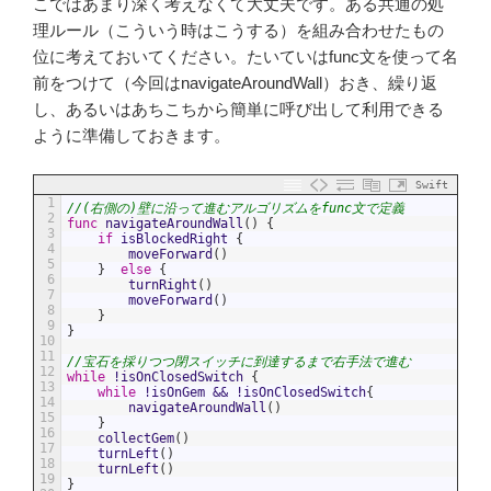
こではあまり深く考えなくて大丈夫です。ある共通の処
理ルール（こういう時はこうする）を組み合わせたもの
位に考えておいてください。たいていはfunc文を使って名
前をつけて（今回はnavigateAroundWall）おき、繰り返
し、あるいはあちこちから簡単に呼び出して利用できる
ように準備しておきます。
Swift
1
//(右側の)壁に沿って進むアルゴリズムをfunc文で定義
2
func
navigateAroundWall
(
)
{
3
if
isBlockedRight
{
4
moveForward
(
)
5
}
else
{
6
turnRight
(
)
7
moveForward
(
)
8
}
9
}
10
11
//宝石を採りつつ閉スイッチに到達するまで右手法で進む
12
while
!
isOnClosedSwitch
{
13
while
!
isOnGem
&&
!
isOnClosedSwitch
{
14
navigateAroundWall
(
)
15
}
16
collectGem
(
)
17
turnLeft
(
)
18
turnLeft
(
)
19
}