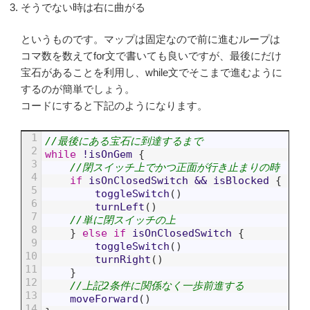
そうでない時は右に曲がる
というものです。マップは固定なので前に進むループは
コマ数を数えてfor文で書いても良いですが、最後にだけ
宝石があることを利用し、while文でそこまで進むように
するのが簡単でしょう。
コードにすると下記のようになります。
1
Swift
//最後にある宝石に到達するまで
2
while
!
isOnGem
{
3
//閉スイッチ上でかつ正面が行き止まりの時
4
if
isOnClosedSwitch
&&
isBlocked
{
5
toggleSwitch
(
)
6
turnLeft
(
)
7
//単に閉スイッチの上
8
}
else
if
isOnClosedSwitch
{
9
toggleSwitch
(
)
10
turnRight
(
)
11
}
12
//上記2条件に関係なく一歩前進する
13
moveForward
(
)
14