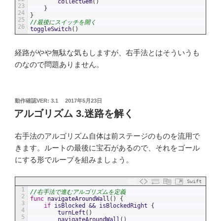
collectGem
(
)
23
}
24
}
25
//最後にスイッチを開く
26
toggleSwitch
(
)
経路がやや無駄な気もしますが、右手法とはそういうも
のなので問題ありません。
投
動作確認VER: 3.1
2017年5月23日
稿
アルゴリズム 3.迷路を解く
日:
右手法のアルゴリズム自体は前ステージのものを流用で
きます。ルートの最後に宝石があるので、それをゴール
にする形でループを組みましょう。
Swift
1
//右手法で進むアルゴリズムを定義
2
func
navigateAroundWall
(
)
{
3
if
isBlocked
&&
isBlockedRight
{
4
turnLeft
(
)
5
navigateAroundWall
(
)