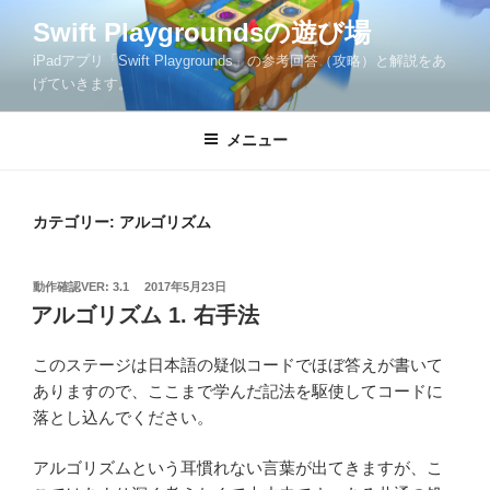
コ
Swift Playgroundsの遊び場
ン
iPadアプリ「Swift Playgrounds」の参考回答（攻略）と解説をあ
テ
げていきます。
ン
ツ
メニュー
へ
ス
キ
ッ
カテゴリー:
アルゴリズム
プ
投
動作確認VER: 3.1
2017年5月23日
稿
アルゴリズム 1. 右手法
日:
このステージは日本語の疑似コードでほぼ答えが書いて
ありますので、ここまで学んだ記法を駆使してコードに
落とし込んでください。
アルゴリズムという耳慣れない言葉が出てきますが、こ