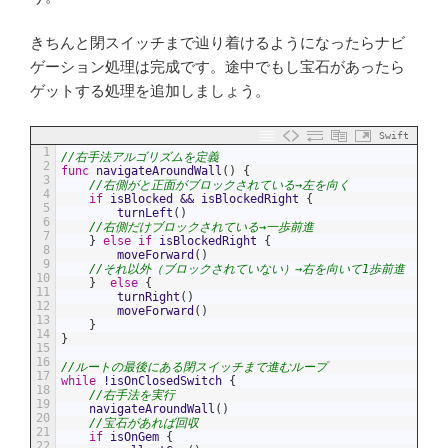
きちんと閉スイッチまで辿り着けるようになったらナビ
ゲーション処理は完成です。途中でもし宝石があったら
ゲットする処理を追加しましょう。
Swift
1
//右手法アルゴリズムを定義
2
func
navigateAroundWall
(
)
{
3
//右側がと正面がブロックされている→左を向く
4
if
isBlocked
&&
isBlockedRight
{
5
turnLeft
(
)
6
//右側だけブロックされている→一歩前進
7
}
else
if
isBlockedRight
{
8
moveForward
(
)
9
//それ以外（ブロックされていない）→右を向いて1歩前進
10
}
else
{
11
turnRight
(
)
12
moveForward
(
)
13
}
14
}
15
16
//ルートの最後にある閉スイッチまで進むループ
17
while
!
isOnClosedSwitch
{
18
//右手法を実行
19
navigateAroundWall
(
)
20
//宝石があれば回収
21
if
isOnGem
{
22