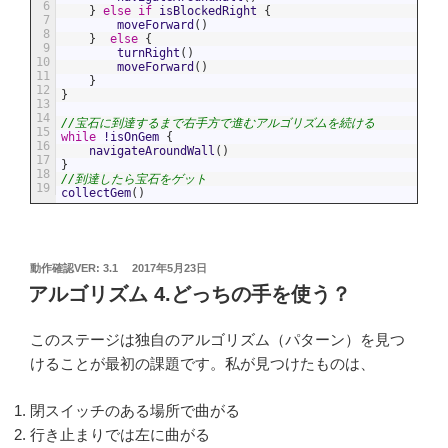
6
}
else
if
isBlockedRight
{
7
moveForward
(
)
8
}
else
{
9
turnRight
(
)
10
moveForward
(
)
11
}
12
}
13
14
//宝石に到達するまで右手方で進むアルゴリズムを続ける
15
while
!
isOnGem
{
16
navigateAroundWall
(
)
17
}
18
//到達したら宝石をゲット
19
collectGem
(
)
投
動作確認VER: 3.1
2017年5月23日
稿
アルゴリズム 4.どっちの手を使う？
日:
このステージは独自のアルゴリズム（パターン）を見つ
けることが最初の課題です。私が見つけたものは、
閉スイッチのある場所で曲がる
行き止まりでは左に曲がる