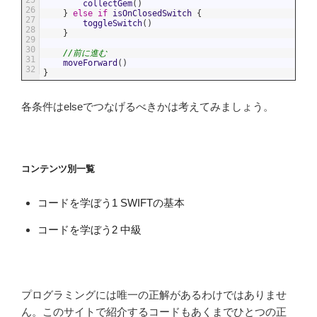
collectGem
(
)
26
}
else
if
isOnClosedSwitch
{
27
toggleSwitch
(
)
28
}
29
30
//前に進む
31
moveForward
(
)
32
}
各条件はelseでつなげるべきかは考えてみましょう。
コンテンツ別一覧
コードを学ぼう1 SWIFTの基本
コードを学ぼう2 中級
プログラミングには唯一の正解があるわけではありませ
ん。このサイトで紹介するコードもあくまでひとつの正