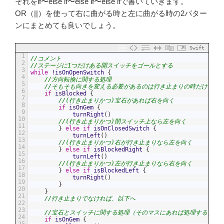
それをif〜else if〜else if〜else ifで書いていきます。
OR（||）を使って右に曲がる時と左に曲がる時の2パター
ンにまとめても良いでしょう。
Swift
1
//コメント
2
//ステージに1つだけある開スイッチをゴールとする
3
while
!
isOnOpenSwitch
{
4
//方向転換に関する処理
5
//そもそも向きを変える必要があるのは行き止まりの時だけ
6
if
isBlocked
{
7
//(行き止まりかつ)宝石があれば右を向く
8
if
isOnGem
{
9
turnRight
(
)
10
//(行き止まりかつ)閉スイッチ上なら左を向く
11
}
else
if
isOnClosedSwitch
{
12
turnLeft
(
)
13
//(行き止まりかつ)右が行き止まりなら左を向く
14
}
else
if
isBlockedRight
{
15
turnLeft
(
)
16
//(行き止まりかつ)左が行き止まりなら右を向く
17
}
else
if
isBlockedLeft
{
18
turnRight
(
)
19
}
20
}
21
//行き止まりでなければ、以下へ
22
23
//宝石とスイッチに関する処理（そのマスにあれば処理する）
24
if
isOnGem
{
25