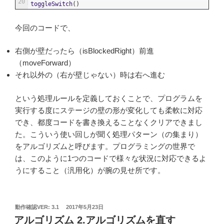
20
toggleSwitch
(
)
今回のコードで、
右側が壁だったら（isBlockedRight）前進
（moveForward）
それ以外の（右が壁じゃない）時は右へ進む
という処理ルールを定義しておくことで、プログラムを
実行する度にステージの壁の形が変化しても柔軟に対応
でき、都度コードを書き換えることなくクリアできまし
た。こういう使い回しが聞く処理パターン（の集まり）
をアルゴリズムと呼びます。プログラミングの世界で
は、このように1つのコードで様々な状況に対応できるよ
うにすること（汎用化）が腕の見せ所です。
投
動作確認VER: 3.1
2017年5月23日
稿
アルゴリズム 2.アルゴリズムを直す