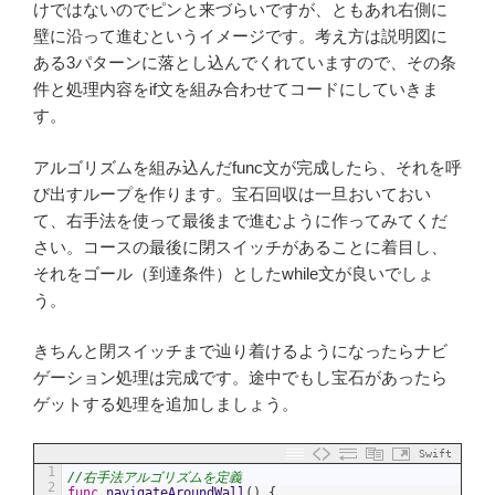
けではないのでピンと来づらいですが、ともあれ右側に
壁に沿って進むというイメージです。考え方は説明図に
ある3パターンに落とし込んでくれていますので、その条
件と処理内容をif文を組み合わせてコードにしていきま
す。
アルゴリズムを組み込んだfunc文が完成したら、それを呼
び出すループを作ります。宝石回収は一旦おいておい
て、右手法を使って最後まで進むように作ってみてくだ
さい。コースの最後に閉スイッチがあることに着目し、
それをゴール（到達条件）としたwhile文が良いでしょ
う。
きちんと閉スイッチまで辿り着けるようになったらナビ
ゲーション処理は完成です。途中でもし宝石があったら
ゲットする処理を追加しましょう。
Swift
1
//右手法アルゴリズムを定義
2
func
navigateAroundWall
(
)
{