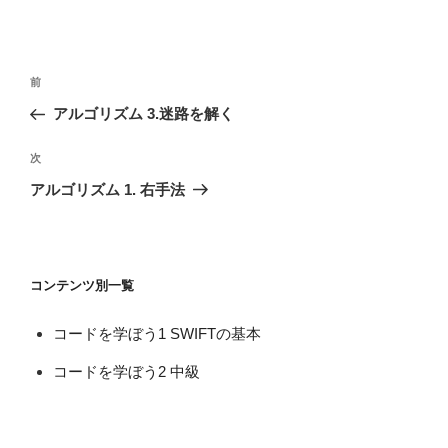
投
前
前
稿
の
アルゴリズム 3.迷路を解く
ナ
投
ビ
稿
次
次
ゲ
の
アルゴリズム 1. 右手法
投
ー
稿
シ
ョ
コンテンツ別一覧
ン
コードを学ぼう1 SWIFTの基本
コードを学ぼう2 中級