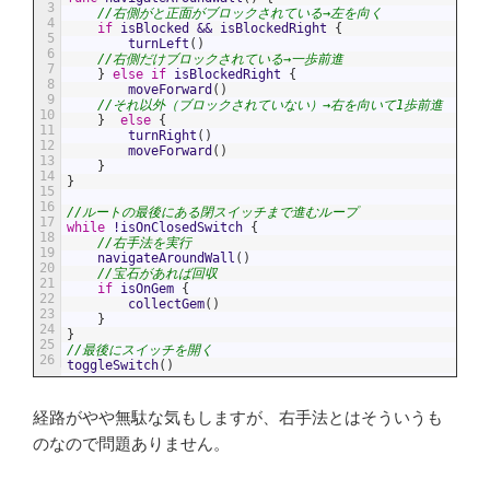
3
//右側がと正面がブロックされている→左を向く
4
if
isBlocked
&&
isBlockedRight
{
5
turnLeft
(
)
6
//右側だけブロックされている→一歩前進
7
}
else
if
isBlockedRight
{
8
moveForward
(
)
9
//それ以外（ブロックされていない）→右を向いて1歩前進
10
}
else
{
11
turnRight
(
)
12
moveForward
(
)
13
}
14
}
15
16
//ルートの最後にある閉スイッチまで進むループ
17
while
!
isOnClosedSwitch
{
18
//右手法を実行
19
navigateAroundWall
(
)
20
//宝石があれば回収
21
if
isOnGem
{
22
collectGem
(
)
23
}
24
}
25
//最後にスイッチを開く
26
toggleSwitch
(
)
経路がやや無駄な気もしますが、右手法とはそういうも
のなので問題ありません。