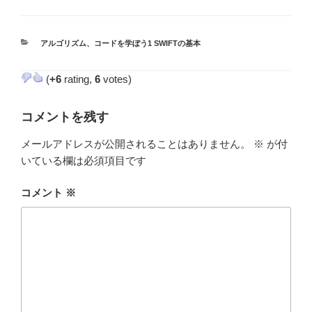
カ
アルゴリズム
、
コードを学ぼう1 SWIFTの基本
テ
ゴ
(
+6
rating,
6
votes)
リ
ー
コメントを残す
メールアドレスが公開されることはありません。
※
が付
いている欄は必須項目です
コメント
※