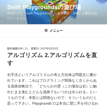
コ
Swift Playgroundsの遊び場
ン
iPadアプリ「Swift Playgrounds」の参考回答（攻略）と解説をあ
テ
げていきます。
ン
ツ
メニュー
へ
ス
キ
ッ
投
動作確認VER: 3.1
更新日:
2017年5月23日
稿
アルゴリズム 2.アルゴリズムを直
プ
日:
す
右手法というアルゴリズムの考え方自体は問題文に書か
れています。これはプログラミング関係なく古くからあ
る迷路攻略法で、「どちらかの壁（この場合は右）に触
れたまま進むとどんな迷路でもいつかは出られる」とい
うものです。本筋とは関係ないので、そういうものだと
思って下さい。Playgroundsでは本当に壁に手を付けるわ