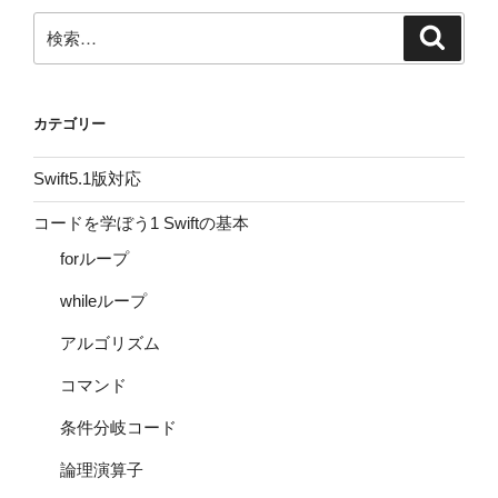
検
検
索
索:
カテゴリー
Swift5.1版対応
コードを学ぼう1 Swiftの基本
forループ
whileループ
アルゴリズム
コマンド
条件分岐コード
論理演算子