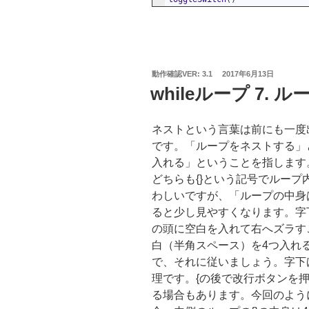
投
動作確認VER: 3.1
2017年6月13日
稿
whileループ 7.
日:
ネストという言葉は前にも一度
です。「ループをネストする」
入れる」ということを指します
どちらも{}という記号でルー
わしいですが、「ループの中身
ると少し見やすくなります。字
の頭に空白を入れて右へズラすことを
白（半角スペース）を4つ入れ
で、それに従いましょう。字下げす
理です。{の後で改行ボタンを
る場合もあります。今回のよう