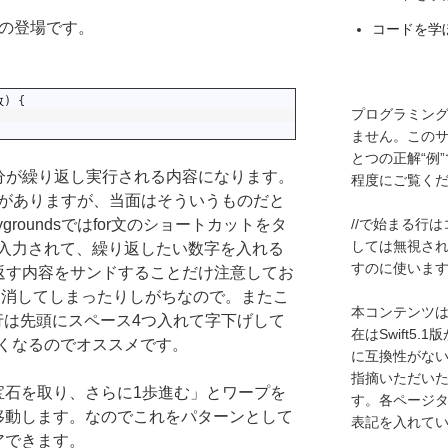
文の登場です。
コードを学ぼ
数
)
{
プログラミン
ません。この
とつの正解“例
部分が繰り返し実行される内容になります。
程度にご覧く
分がありますが、当面はそういうものだと
//で始まる行
ygroundsではfor文のショートカットをタ
しては無視さ
入力されて、繰り返したい数字を入れる
すのに使いま
り返す内容をサンドすることだけ注意してお
を消してしまったりしがちなので。またこ
本コンテンツはS
の行は先頭にスペース4つ入れて字下げして
在はSwift5
くなるのでオススメです。
に互換性がな
指摘いただい
宝石を取り、さらに1歩進む」とワープを
す。各ページ
移動します。なのでこれをパターンとして
表記を入れて
アできます。