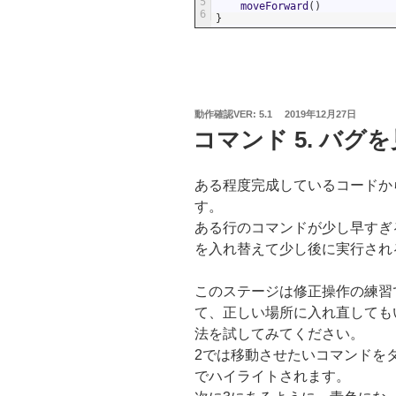
5
moveForward
(
)
6
}
投
動作確認VER: 5.1
2019年12月27日
稿
コマンド 5. バグ
日:
ある程度完成しているコードか
す。
ある行のコマンドが少し早すぎ
を入れ替えて少し後に実行され
このステージは修正操作の練習
て、正しい場所に入れ直しても
法を試してみてください。
2では移動させたいコマンドを
でハイライトされます。