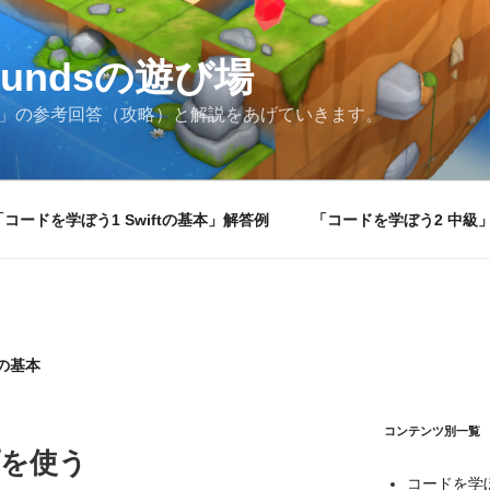
groundsの遊び場
grounds」の参考回答（攻略）と解説をあげていきます。
「コードを学ぼう1 Swiftの基本」解答例
「コードを学ぼう2 中級
tの基本
コンテンツ別一覧
ープを使う
コードを学ぼ