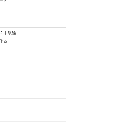
ード
2 中級編
作る