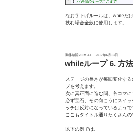
9
}
//外側のループここまで
なお字下げルールは、whileだけ
挟む場合全般に使用します。
投
動作確認VER: 3.1
2017年6月13日
稿
whileループ 6.
日:
ステージの長さが毎回変化する
プを考えます。
次に真正面に進む間、各コマに
必ず宝石、その向こうにスイッ
ッチは反対になっているようで
ここもタイトル通りたくさんの
以下の例では、