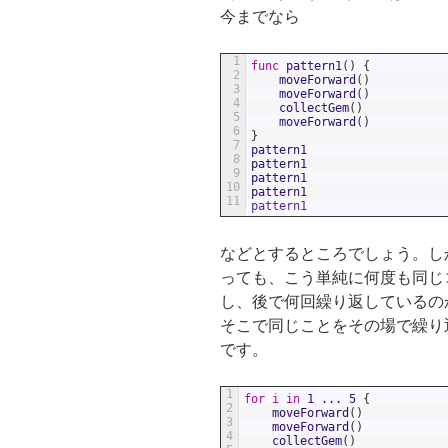
今までなら
1
func
pattern1
(
)
{
2
moveForward
(
)
3
moveForward
(
)
4
collectGem
(
)
5
moveForward
(
)
6
}
7
pattern1
8
pattern1
9
pattern1
10
pattern1
11
pattern1
などとするところでしょう。し
っても、こう単純に何度も同じ
し、後で何回繰り返しているの
そこで同じことをその場で繰り返
です。
1
for
i
in
1
...
5
{
2
moveForward
(
)
3
moveForward
(
)
4
collectGem
(
)