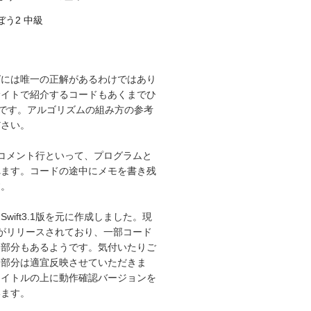
う2 中級
グには唯一の正解があるわけではあり
サイトで紹介するコードもあくまでひ
”です。アルゴリズムの組み方の参考
ださい。
はコメント行といって、プログラムと
れます。コードの途中にメモを書き残
す。
wift3.1版を元に作成しました。現
.1版がリリースされており、一部コード
い部分もあるようです。気付いたりご
た部分は適宜反映させていただきま
タイトルの上に動作確認バージョンを
います。