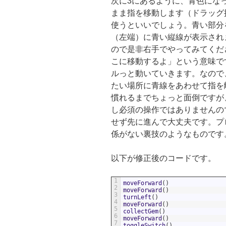
次に3にあるように、青色にな
まま指を移動します（ドラッグ
使うといいでしょう。青い部分
（左端）に青い縦線が表示され
ので是非右手でやってみてくだ
こに移動するよ」という意味で
ルっと動いていきます。なので
たい場所に青線をあわせて指を
慣れるまでちょっと面倒ですが
し必須の操作ではありませんの
せず先に進んで大丈夫です。プ
係がない裏技のようなものです
以下が修正後のコードです。
1
moveForward
(
)
2
moveForward
(
)
3
turnLeft
(
)
4
moveForward
(
)
5
collectGem
(
)
6
moveForward
(
)
7
toggleSwitch
(
)