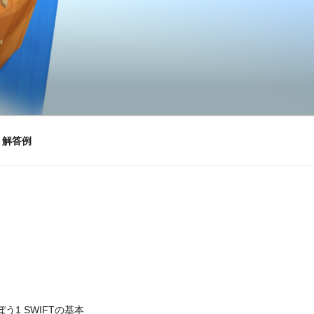
」解答例
う1 SWIFTの基本