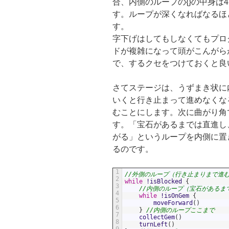
合、内側のループの{}の中身は
す。ループが深くなればなるほ
す。
字下げはしてもしなくてもプロ
ドが複雑になって頭がこんがら
で、するクセをつけておくと良
さてステージは、うずまき状に
いくと行き止まって進めなくな
むことにします。次に曲がり角
す。「宝石があるまでは直進し
がる」というループを内側に置
るのです。
1
//外側のループ（行き止まりまで進
2
while
!
isBlocked
{
3
//内側のループ（宝石があるま
4
while
!
isOnGem
{
5
moveForward
(
)
6
}
//内側のループここまで
7
collectGem
(
)
8
turnLeft
(
)