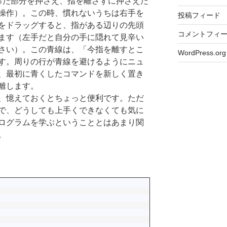
った部分を押さえ、指を離さずに押さえた
操作）。この時、慣れないうちは右手を
投稿フィード
をドラッグすると、指がある辺りの先頭
コメントフィ
ます（左手だと自分の手に隠れて見辛い
さい）。この青線は、「今指を離すとこ
WordPress.org
す。周りの行が青線を避けるようにニュ
、最初に青くしたコマンドを新しく置き
離します。
、憶えておくとちょっと便利です。ただ
で、どうしても上手くできなくても気に
ログラムを学ぶということとはあまり関
。