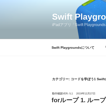
コ
ン
テ
Swift Play
ン
iPadアプリ「Swift Play
ツ
へ
ス
キ
Swift Playgroundsについて
ッ
プ
カテゴリー:
コードを学ぼう1 Swif
投
動作確認VER: 5.1
2019年12月27日
稿
forループ 1. ル
日: