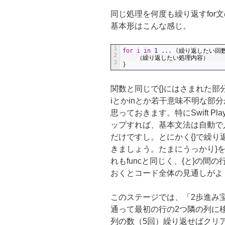
同じ処理を何度も繰り返すfor
基本形はこんな感じ。
1
for
i
in
1
...
(
繰り返したい回
2
（繰り返したい処理内容）
3
}
関数と同じで{}にはさまれた
iとかinとか若干意味不明な部
思っておきます。特にSwift Pla
ップすれば、基本文法は自動で
だけですし。とにかく{}で繰
きましょう。たまにうっかり}
れもfuncと同じく、{と}の間
おくとコード全体の見通しがよ
このステージでは、「2歩進み
通って最初の行の2つ隣の列に
列の数（5回）繰り返せばクリ