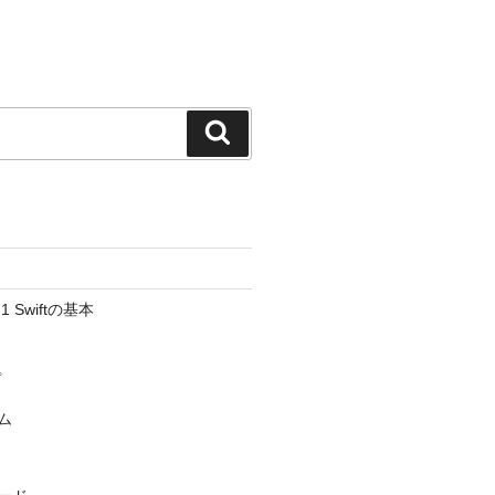
検
索
Swiftの基本
プ
ム