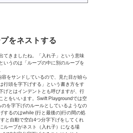
 ループをネストする
出てきましたね。「入れ子」という意味
というのは「ループの中に別のループを
。
プ内容をサンドしているので、見た目が紛ら
は行頭を字下げする」という書き方をす
下げとはインデントとも呼びますが、行
いいます。Swift Playgroundでは空
るのを字下げのルールとしているようなの
るのはwhile {行と最後の}行の間の処
押すと自動で空白4つ分字下げをしてくれ
にループがネスト（入れ子）になる場