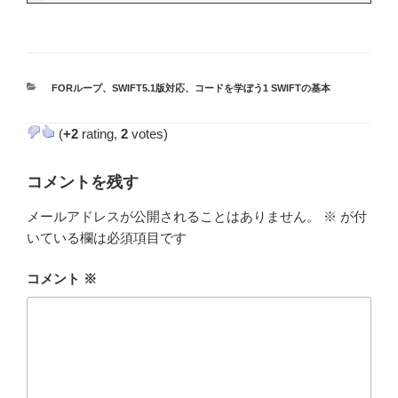
カ
FORループ
、
SWIFT5.1版対応
、
コードを学ぼう1 SWIFTの基本
テ
ゴ
(
+2
rating,
2
votes)
リ
ー
コメントを残す
メールアドレスが公開されることはありません。
※
が付
いている欄は必須項目です
コメント
※