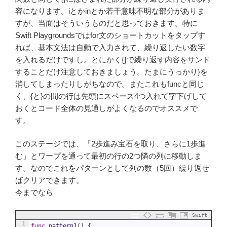
容になります。iとかinとか若干意味不明な部分がありま
すが、当面はそういうものだと思っておきます。特に
Swift Playgroundsではfor文のショートカットをタップす
れば、基本文法は自動で入力されて、繰り返したい数字
を入れるだけですし。とにかく{}で繰り返す内容をサンド
することだけ注意しておきましょう。たまにうっかり}を
消してしまったりしがちなので。またこれもfuncと同じ
く、{と}の間の行は先頭にスペース4つ入れて字下げして
おくとコード全体の見通しがよくなるのでオススメで
す。
このステージでは、「2歩進み宝石を取り、さらに1歩進
む」とワープを通って最初の行の2つ隣の列に移動しま
す。なのでこれをパターンとして列の数（5回）繰り返せ
ばクリアできます。
今までなら
Swift
1
func
pattern1
(
)
{