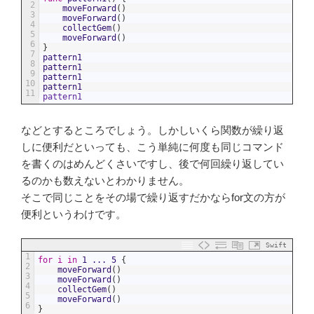
2
moveForward
(
)
3
moveForward
(
)
4
collectGem
(
)
5
moveForward
(
)
6
}
7
pattern1
8
pattern1
9
pattern1
10
pattern1
11
pattern1
などとするところでしょう。しかしいくら関数が繰り返
しに便利だといっても、こう単純に何度も同じコマンド
を書くのはめんどくさいですし、後で何回繰り返してい
るのかも数えないとわかりません。
そこで同じことをその場で繰り返すだかならfor文の方が
便利というわけです。
Swift
1
for
i
in
1
...
5
{
2
moveForward
(
)
3
moveForward
(
)
4
collectGem
(
)
5
moveForward
(
)
6
}