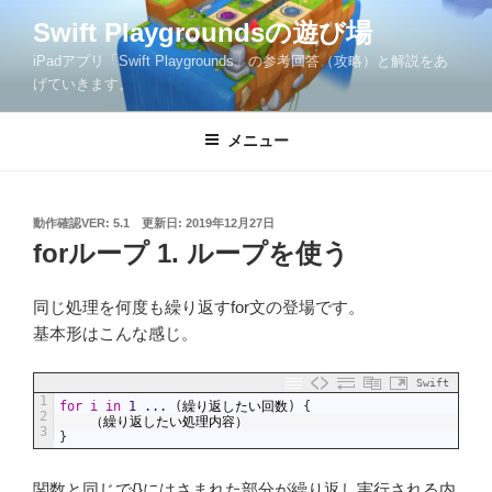
コ
Swift Playgroundsの遊び場
ン
iPadアプリ「Swift Playgrounds」の参考回答（攻略）と解説をあ
テ
げていきます。
ン
ツ
メニュー
へ
ス
キ
ッ
投
動作確認VER: 5.1
更新日:
2019年12月27日
稿
forループ 1. ループを使う
プ
日:
同じ処理を何度も繰り返すfor文の登場です。
基本形はこんな感じ。
Swift
1
for
i
in
1
...
(
繰り返したい回数
)
{
2
（繰り返したい処理内容）
3
}
関数と同じで{}にはさまれた部分が繰り返し実行される内