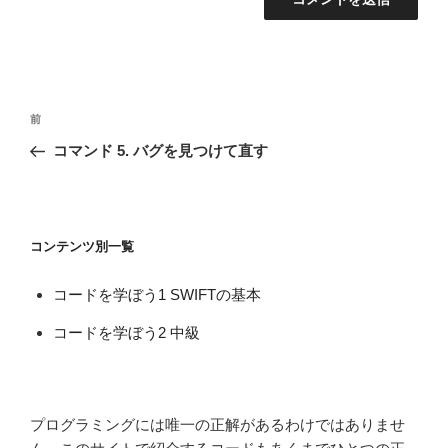
投
前
前
稿
の
コマンド 5. バグを見つけて直す
ナ
投
ビ
稿
ゲ
ー
コンテンツ別一覧
シ
コードを学ぼう1 SWIFTの基本
ョ
ン
コードを学ぼう2 中級
プログラミングには唯一の正解があるわけではありませ