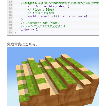
12
//heights(高さ)配列のindex番目の中身の数だけ繰り返す
13
for
i
in
0
...
heights
[
index
]
{
14
// Place a block.
15
// (ブロックを配置)
16
world
.
place
(
Block
(
)
,
at
:
coordinate
)
17
}
18
// Increment the index.
19
// (インデックスに1加えなさい）
20
index
+=
1
21
}
完成写真はこちら。