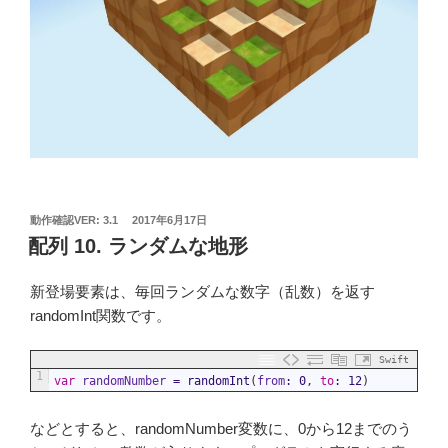
投
動作確認VER: 3.1
2017年6月17日
稿
配列 10. ランダムな地形
日:
新登場要素は、毎回ランダムな数字（乱数）を返す
randomInt関数です。
Swift
1
var
randomNumber
=
randomInt
(
from
:
0
,
to
:
12
)
などとすると、randomNumber変数に、0から12までのう