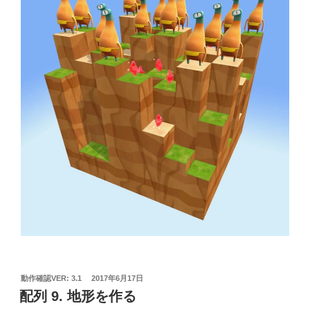
投
動作確認VER: 3.1
2017年6月17日
稿
配列 9. 地形を作る
日: