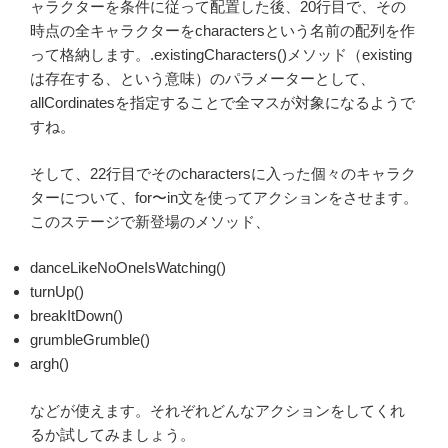
ャラクターを条件に従って配置した後、20行目で、その
時点の全キャラクターをcharactersという名前の配列を作
って格納します。.existingCharacters()メソッド（existing
は存在する、という意味）のパラメーターとして、
allCordinatesを指定することで全マスが対象になるようで
すね。
そして、22行目でそのcharactersに入った個々のキャラク
ターについて、for〜in文を使ってアクションをさせます。
このステージで新登場のメソッド、
danceLikeNoOneIsWatching()
turnUp()
breakItDown()
grumbleGrumble()
argh()
などが使えます。それぞれどんなアクションをしてくれ
るか試してみましょう。