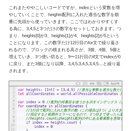
これまたややこしいコードですが、indexという変数を増
やしていくことで、heights配列に入れた適当な数字を順
番に先頭から使っていきます。ここではわかりやすくす
る為に、3,4,5と3つだけの数字をセットしておきます。つ
まり、heights[0]が3、heights[1]が4、heights[2]が5という
ことになります。この数字だけ12行目のfor文で繰り返さ
れるので、ブロックの積まれる高さが、3個、4個、5個と
増えていき、3つ使い切ると、9〜11行目のif文でindexが0
に戻り、また3個になり以降、3,4,5,3,4,5,3,4,5…と繰り返
されます。
Swift
1
var
heights
:
[
Int
]
=
[
3
,
4
,
5
]
//適当な整数を適当な数だけセッ
2
let
allCoordinates
=
world
.
allPossibleCoordinates
//以
3
4
var
index
=
0
//配列の何番目を使うかを示すインデックス（しお
5
for
coordinate
in
allCoordinates
{
6
//1行目で配列に入れた数字の数（この場合は3つ）より大きな数字
7
//指定すると範囲外エラーになるので、3つ目まで使ったら最初に
8
//heights.countはheights配列の中にある要素数を意味する。
9
if
index
==
heights
.
count
{
10
index
=
0
11
}