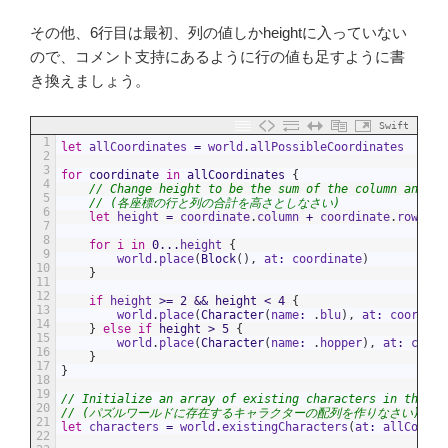
その他、6行目は最初、列の値しかheightに入っていない
ので、コメント支持にあるように行の値も足すように書
き換えましょう。
Swift
1
let
allCoordinates
=
world
.
allPossibleCoordinates
2
3
for
coordinate
in
allCoordinates
{
4
// Change height to be the sum of the column and ro
5
// (各座標の行と列の合計を高さとしなさい)
6
let
height
=
coordinate
.
column
+
coordinate
.
row
7
8
for
i
in
0
...
height
{
9
world
.
place
(
Block
(
)
,
at
:
coordinate
)
10
}
11
12
if
height
>=
2
&&
height
<
4
{
13
world
.
place
(
Character
(
name
:
.
blu
)
,
at
:
coordina
14
}
else
if
height
>
5
{
15
world
.
place
(
Character
(
name
:
.
hopper
)
,
at
:
coord
16
}
17
}
18
19
// Initialize an array of existing characters in the pu
20
// (パズルワールドに存在するキャラクターの配列を作りなさい)
21
let
characters
=
world
.
existingCharacters
(
at
:
allCoordi
22