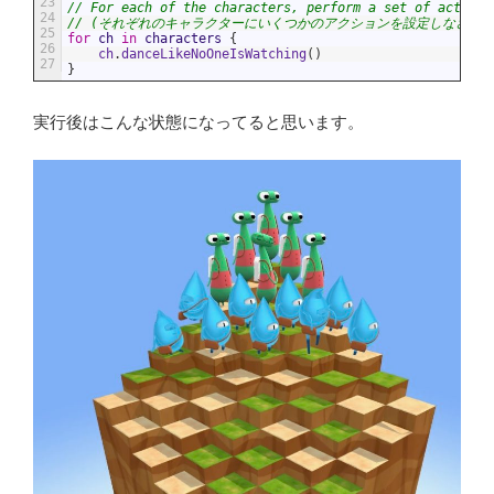
23
// For each of the characters, perform a set of actions
24
// (それぞれのキャラクターにいくつかのアクションを設定しなさい)
25
for
ch
in
characters
{
26
ch
.
danceLikeNoOneIsWatching
(
)
27
}
実行後はこんな状態になってると思います。