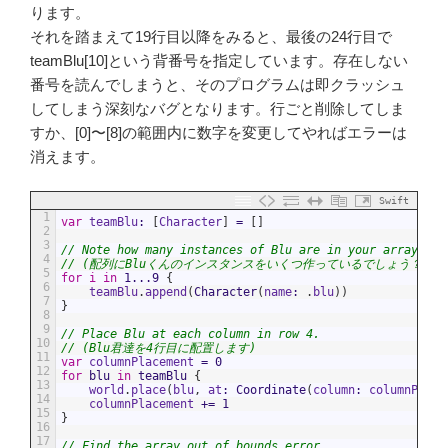
ります。
それを踏まえて19行目以降をみると、最後の24行目で
teamBlu[10]という背番号を指定しています。存在しない
番号を読んでしまうと、そのプログラムは即クラッシュ
してしまう深刻なバグとなります。行ごと削除してしま
すか、[0]〜[8]の範囲内に数字を変更してやればエラーは
消えます。
Swift
1
var
teamBlu
:
[
Character
]
=
[
]
2
3
// Note how many instances of Blu are in your array.
4
// (配列にBluくんのインスタンスをいくつ作っているでしょう？)
5
for
i
in
1
...
9
{
6
teamBlu
.
append
(
Character
(
name
:
.
blu
)
)
7
}
8
9
// Place Blu at each column in row 4.
10
// (Blu君達を4行目に配置します)
11
var
columnPlacement
=
0
12
for
blu
in
teamBlu
{
13
world
.
place
(
blu
,
at
:
Coordinate
(
column
:
columnPlace
14
columnPlacement
+=
1
15
}
16
17
// Find the array out of bounds error.