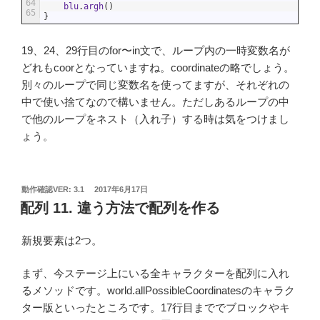
64
blu
.
argh
(
)
65
}
19、24、29行目のfor〜in文で、ループ内の一時変数名が
どれもcoorとなっていますね。coordinateの略でしょう。
別々のループで同じ変数名を使ってますが、それぞれの
中で使い捨てなので構いません。ただしあるループの中
で他のループをネスト（入れ子）する時は気をつけまし
ょう。
投
動作確認VER: 3.1
2017年6月17日
稿
配列 11. 違う方法で配列を作る
日:
新規要素は2つ。
まず、今ステージ上にいる全キャラクターを配列に入れ
るメソッドです。world.allPossibleCoordinatesのキャラク
ター版といったところです。17行目まででブロックやキ