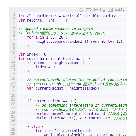
Swift
1
let
allCoordinates
=
world
.
allPossibleCoordinates
2
var
heights
:
[
Int
]
=
[
]
3
4
// Append random numbers to heights.
5
// (heights配列にランダムな数字を追加しなさい)
6
for
i
in
1
...
20
{
7
heights
.
append
(
randomInt
(
from
:
0
,
to
:
12
)
)
8
}
9
10
var
index
=
0
11
for
coordinate
in
allCoordinates
{
12
if
index
==
heights
.
count
{
13
index
=
0
14
}
15
16
// currentHeight stores the height at the current i
17
// (currentHeightにはheight配列のindex番目の数字を保持)
18
var
currentHeight
=
heights
[
index
]
19
20
21
if
currentHeight
==
0
{
22
// Do something interesting if currentHeight is
23
// (currentHeightが0の時、なにか面白いことをしなさい
24
world
.
removeItems
(
at
:
coordinate
)
//陸地を削除
25
world
.
place
(
Water
(
)
,
at
:
coordinate
)
//水を配置
26
27
}
else
{
28
for
i
in
1
...
currentHeight
{
29
world
.
place
(
Block
(
)
,
at
:
coordinate
)
//ブロ