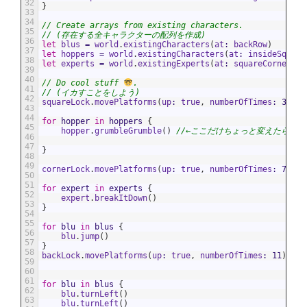
32
}
33
34
// Create arrays from existing characters.
35
// (存在する全キャラクターの配列を作成)
36
let
blus
=
world
.
existingCharacters
(
at
:
backRow
)
37
let
hoppers
=
world
.
existingCharacters
(
at
:
insideSquare
38
let
experts
=
world
.
existingExperts
(
at
:
squareCorners
)
39
40
// Do cool stuff 
.
41
// (イカすことをしよう)
42
squareLock
.
movePlatforms
(
up
:
true
,
numberOfTimes
:
3
)
43
44
for
hopper
in
hoppers
{
45
hopper
.
grumbleGrumble
(
)
//←ここだけちょっと変えたらク
46
47
}
48
49
cornerLock
.
movePlatforms
(
up
:
true
,
numberOfTimes
:
7
)
50
51
for
expert
in
experts
{
52
expert
.
breakItDown
(
)
53
}
54
55
for
blu
in
blus
{
56
blu
.
jump
(
)
57
}
58
backLock
.
movePlatforms
(
up
:
true
,
numberOfTimes
:
11
)
59
60
61
for
blu
in
blus
{
62
blu
.
turnLeft
(
)
63
blu
.
turnLeft
(
)