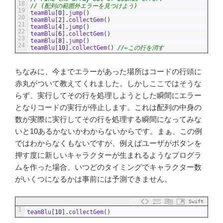
18
// (配列の範囲外エラーを見つけよう)
19
teamBlu
[
0
]
.
jump
(
)
20
teamBlu
[
2
]
.
collectGem
(
)
21
teamBlu
[
4
]
.
jump
(
)
22
teamBlu
[
6
]
.
collectGem
(
)
23
teamBlu
[
8
]
.
jump
(
)
24
teamBlu
[
10
]
.
collectGem
(
)
//←この行を消す
ちなみに、今までエラーがあった場所はコードの行頭に
赤丸がついて教えてくれました。しかしここではそうな
らず、実行してその行を処理しようとした瞬間にエラー
となりコードの実行が停止します。これは配列の中身の
数が実際に実行してその行を処理する瞬間になってみな
いと10あるかないかわからないからです。まぁ、この例
ではわからなくもないですが、例えばユーザがボタンを
押す度に新しいキャラクターが生まれるようなプログラ
ムを作った場合、いつどのタイミングでキャラクター数
がいくつになるかは事前には予測できません。
Swift
1
teamBlu
[
10
]
.
collectGem
(
)