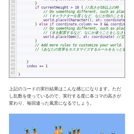
30
}
31
if
currentHeight
>
10
{
//高さが10以上の時
32
// Do something different, such as placing 
33
// (キャラクターを置くなど、なにか別のことをしなさ
34
world
.
place
(
Character
(
)
,
at
:
coordinate
)
/
35
}
else
if
coordinate
.
column
>=
3
&&
coordinate
.
36
// Do something different, such as placing 
37
// (水を配置するなど、なにか違うことをしなさい)
38
world
.
place
(
Gem
(
)
,
at
:
coordinate
)
//宝石を
39
}
40
// Add more rules to customize your world.
41
// (あなたの世界をカスタマイズするルールをもっと追加し
42
43
44
}
45
index
+=
1
46
47
}
上記のコードの実行結果はこんな感じになります。ただ
し乱数を使っているので、実行する度に各コマの高さが
変わり、毎回違った風景になるでしょう。