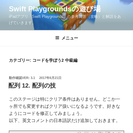
コ
Swift Playgroundsの遊び場
ン
iPadアプリ「Swift Playgrounds」の参考回答（攻略）と解説をあ
テ
げていきます。
ン
ツ
メニュー
へ
ス
キ
ッ
カテゴリー:
コードを学ぼう2 中級編
プ
投
動作確認VER: 3.1
2017年6月21日
稿
配列 12. 配列の技
日:
このステージは特にクリア条件はありません。どこか一
ヶ所でも変更すればクリア扱いになるようです。好きな
ようにコードを修正してみましょう。
以下、英文コメントの日本語訳だけ追加しておきます。