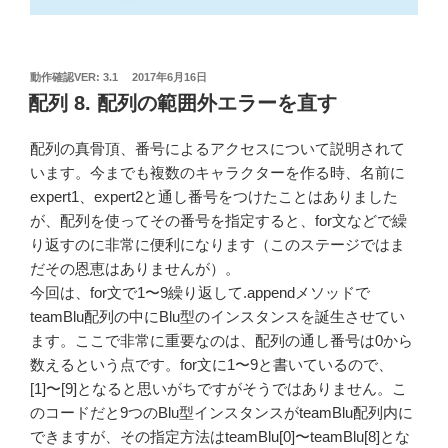
投
動作確認VER: 3.1
2017年6月16日
稿
配列 8. 配列の範囲外エラーを直す
日:
配列の真骨頂、番号によるアクセスについて説明されて
います。今までも複数のキャラクターを作る時、名前に
expert1、expert2と通し番号をつけたことはありました
が、配列を使ってその番号を指定すると、for文などで繰
り返すのに非常に便利になります（このステージではま
だその恩恵はありませんが）。
今回は、for文で1〜9繰り返して.appendメソッドで
teamBlu配列の中にBlu型のインスタンスを誕生させてい
ます。ここで非常に重要なのは、配列の通し番号は0から
数えるという点です。for文に1〜9と書いているので、
[1]〜[9]となると思いがちですがそうではありません。こ
のコードだと9つのBlu型インスタンスがteamBlu配列内に
できますが、その指定方法はteamBlu[0]〜teamBlu[8]とな