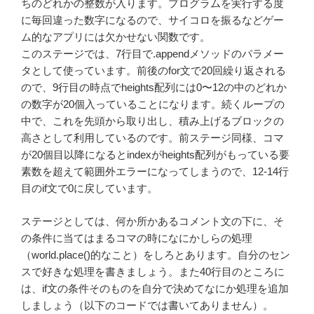
ちのどれかの整数が入ります。プログラムを実行する度
に毎回違った数字になるので、サイコロを振るなどゲー
ム的なアプリには欠かせない関数です。
このステージでは、7行目で.appendメソッドのパラメー
タとして使っています。前後のfor文で20回繰り返される
ので、9行目の時点でheights配列には0〜12の中のどれか
の数字が20個入っていることになります。続くループの
中で、これを先頭から取り出し、積み上げるブロックの
高さとして利用しているのです。前ステージ同様、コマ
が20個目以降になるとindexがheights配列がもっている要
素数を超えて範囲外エラーになってしまうので、12-14行
目のif文で0に戻しています。
ステージとしては、何か所かあるコメント文の下に、そ
の条件に当てはまるコマの時になにかしらの処理
（world.place()的なこと）をしろとあります。自分のセン
スで好きな処理を書きましょう。また40行目のところに
は、if文の条件そのものを自分で決めてなにか処理を追加
しましょう（以下のコードでは書いてありません）。