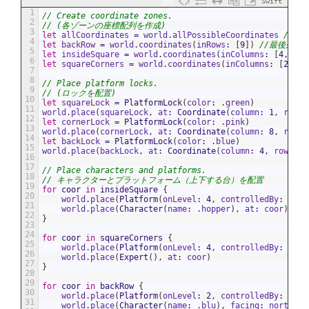
Swift
1
// Create coordinate zones.
2
// (各ゾーンの座標配列を作成)
3
let
allCoordinates
=
world
.
allPossibleCoordinates
//全
4
let
backRow
=
world
.
coordinates
(
inRows
:
[
9
]
)
//最後列
5
let
insideSquare
=
world
.
coordinates
(
inColumns
:
[
4
,
5
]
,
6
let
squareCorners
=
world
.
coordinates
(
inColumns
:
[
2
,
3
,
6
7
8
// Place platform locks.
9
// (ロックを配置)
10
let
squareLock
=
PlatformLock
(
color
:
.
green
)
11
world
.
place
(
squareLock
,
at
:
Coordinate
(
column
:
1
,
row
:
12
let
cornerLock
=
PlatformLock
(
color
:
.
pink
)
13
world
.
place
(
cornerLock
,
at
:
Coordinate
(
column
:
8
,
row
:
14
let
backLock
=
PlatformLock
(
color
:
.
blue
)
15
world
.
place
(
backLock
,
at
:
Coordinate
(
column
:
4
,
row
:
1
)
16
17
// Place characters and platforms.
18
// キャラクターとプラットフォーム（上下する台）を配置
19
for
coor
in
insideSquare
{
20
world
.
place
(
Platform
(
onLevel
:
4
,
controlledBy
:
squa
21
world
.
place
(
Character
(
name
:
.
hopper
)
,
at
:
coor
)
22
}
23
24
for
coor
in
squareCorners
{
25
world
.
place
(
Platform
(
onLevel
:
4
,
controlledBy
:
corn
26
world
.
place
(
Expert
(
)
,
at
:
coor
)
27
}
28
29
for
coor
in
backRow
{
30
world
.
place
(
Platform
(
onLevel
:
2
,
controlledBy
:
back
31
world
.
place
(
Character
(
name
:
.
blu
)
,
facing
:
north
,
a