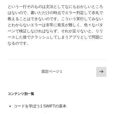
という一行そのものは文法としてなにもおかしいところ
はないので、書いただけの時点でエラー判定して赤丸で
教えることはできないのです。こういう実行してみない
とわからないエラーは非常に発見が難しく、色々なパタ
ーンで検証しなければならず、それが足りないと、リリ
ースした後でクラッシュしてしまうアプリとして問題に
なるのです。
投
次
固定ページ
1
の
稿
ペ
の
ー
ペ
コンテンツ別一覧
ジ
ー
ジ
コードを学ぼう1 SWIFTの基本
送